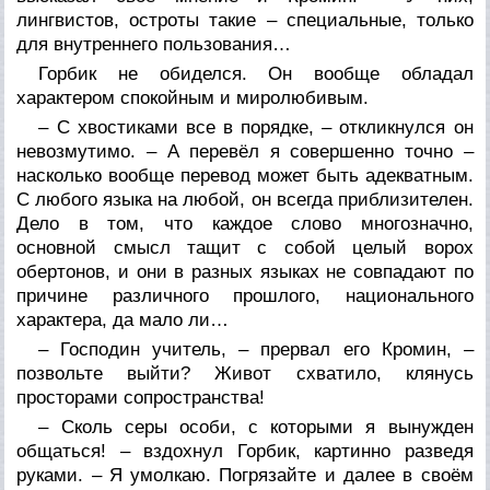
лингвистов, остроты такие – специальные, только
для внутреннего пользования…
Горбик не обиделся. Он вообще обладал
характером спокойным и миролюбивым.
– С хвостиками все в порядке, – откликнулся он
невозмутимо. – А перевёл я совершенно точно –
насколько вообще перевод может быть адекватным.
С любого языка на любой, он всегда приблизителен.
Дело в том, что каждое слово многозначно,
основной смысл тащит с собой целый ворох
обертонов, и они в разных языках не совпадают по
причине различного прошлого, национального
характера, да мало ли…
– Господин учитель, – прервал его Кромин, –
позвольте выйти? Живот схватило, клянусь
просторами сопространства!
– Сколь серы особи, с которыми я вынужден
общаться! – вздохнул Горбик, картинно разведя
руками. – Я умолкаю. Погрязайте и далее в своём