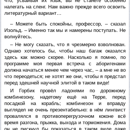
что, усваивая их язык, вы не станете особенно
налегать на сленг. Нам важно прежде всего освоить
литературный вариант…
– Можете быть спокойны, профессор, – сказал
Изольд. – Именно так мы и намерены поступать. Не
волнуйтесь.
– Не могу сказать, что я чрезмерно взволнован.
Однако хотелось бы, чтобы наш багаж оказался
здесь как можно скорее. Насколько я помню, по
программе моя первая встреча с аборигенами
должна начаться менее чем через час, – а мне не во
что переодеться; не хотят же они, чтобы я предстал
перед здешней научной элитой в таком виде!
И Горбик провёл ладонями по дорожному
комбинезону, надетому ещё на Терре, перед
посадкой на корабль; комбинезон и вправду
выглядел не очень презентабельно: в нём лингвист
провалялся в противоперегрузочном коконе всё
время разгона, прыжка, выхода и торможения. Дома
он не рискнул бы показаться в таком виде даже