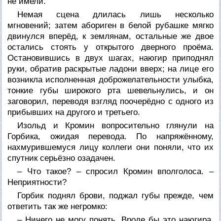
не имели.
Немая сцена длилась лишь несколько
мгновений; затем абориген в белой рубашке мягко
двинулся вперёд, к землянам, остальные же двое
остались стоять у открытого дверного проёма.
Остановившись в двух шагах, наюгир приподнял
руки, обратив раскрытые ладони вверх; на лице его
возникла исполненная доброжелательности улыбка,
тонкие губы широкого рта шевельнулись, и он
заговорил, переводя взгляд поочерёдно с одного из
прибывших на другого и третьего.
Изольд и Кромин вопросительно глянули на
Горбика, ожидая перевода. По напряжённому,
нахмурившемуся лицу коллеги они поняли, что их
спутник серьёзно озадачен.
– Что такое? – спросил Кромин вполголоса. –
Неприятности?
Горбик поднял брови, поджал губы прежде, чем
ответить так же негромко:
– Ничего не могу понять. Вроде бы это наюгира,