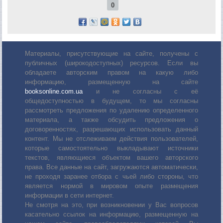
0
Материалы, присутствующие на сайте, получены с
публичных (широкодоступных) ресурсов. Если вы
обладаете авторским правом на какую либо
информацию, размещенную на сайте
booksonline.com.ua
и не согласны с её
общедоступностью в будущем, то мы согласны
рассмотреть предложения по удалению определенного
материала, а также обсудить предложения о
договоренностях, разрешающих использовать данный
контент. Мы не отслеживаем действия пользователей,
которые самостоятельно выкладывают источники
текстов, являющиеся объектом вашего авторского
права. Все данные на сайт, загружаются автоматически,
не проходя заранее отбора с чьей либо стороны, что
является нормой в мировом опыте размещения
информации в сети интернет.
Не смотря на это, при возникновении у Вас вопросов
касательно ссылок на информацию, размещенную на