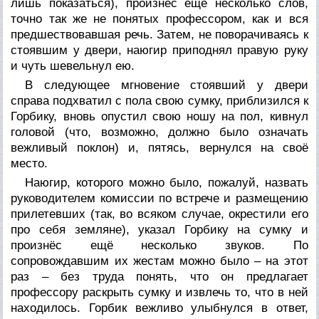
лишь показаться), произнёс ещё несколько слов,
точно так же не понятых профессором, как и вся
предшествовавшая речь. Затем, не поворачиваясь к
стоявшим у двери, наюгир приподнял правую руку
и чуть шевельнул ею.
В следующее мгновение стоявший у двери
справа подхватил с пола свою сумку, приблизился к
Горбику, вновь опустил свою ношу на пол, кивнул
головой (что, возможно, должно было означать
вежливый поклон) и, пятясь, вернулся на своё
место.
Наюгир, которого можно было, пожалуй, назвать
руководителем комиссии по встрече и размещению
прилетевших (так, во всяком случае, окрестили его
про себя земляне), указал Горбику на сумку и
произнёс ещё несколько звуков. По
сопровождавшим их жестам можно было – на этот
раз – без труда понять, что он предлагает
профессору раскрыть сумку и извлечь то, что в ней
находилось. Горбик вежливо улыбнулся в ответ,