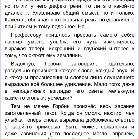
но то ли у него дефект речи, то ли это какой-то
диалект… Улавливаю общий смысл, но и только.
Кажется, обычная протокольная речь: поздравляет с
прибытием и тому подобное. Но…
Профессору пришлось прервать самого себя:
наюгир умолк, улыбка его чуть изменилась,
выражая теперь искренний и глубокий интерес к
тому, что скажет ему землянин.
Вздохнув, Горбик заговорил, тщательно,
раздельно произнося каждое слово, каждый звук. И
с каждым произнесенным словом лицо слушавшего
выражало всё большее удивление. Мало того: даже
в неподвижных взглядах его свиты мелькнули
какие-то огоньки: усмешки?
Тем не менее Горбик произнёс весь заранее
заготовленный текст. Когда он умолк, наюгир, чья
улыбка теперь снова выражала доброжелательство
с какой-то примесью, быть может, сожаления и
даже извинения (это последнее могло, впрочем,