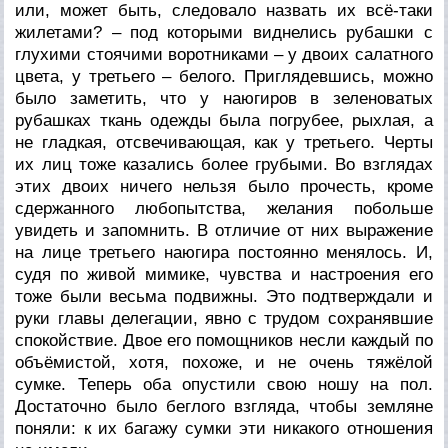
или, может быть, следовало назвать их всё-таки
жилетами? – под которыми виднелись рубашки с
глухими стоячими воротниками – у двоих салатного
цвета, у третьего – белого. Приглядевшись, можно
было заметить, что у наюгиров в зеленоватых
рубашках ткань одежды была погрубее, рыхлая, а
не гладкая, отсвечивающая, как у третьего. Черты
их лиц тоже казались более грубыми. Во взглядах
этих двоих ничего нельзя было прочесть, кроме
сдержанного любопытства, желания побольше
увидеть и запомнить. В отличие от них выражение
на лице третьего наюгира постоянно менялось. И,
судя по живой мимике, чувства и настроения его
тоже были весьма подвижны. Это подтверждали и
руки главы делегации, явно с трудом сохранявшие
спокойствие. Двое его помощников несли каждый по
объёмистой, хотя, похоже, и не очень тяжёлой
сумке. Теперь оба опустили свою ношу на пол.
Достаточно было беглого взгляда, чтобы земляне
поняли: к их багажу сумки эти никакого отношения