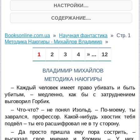
НАСТРОЙКИ....
СОДЕРЖАНИЕ....
Booksonline.com.ua
Научная фантастика
Стр. 1
Методика Наюгиры - Михайлов Владимир
1
2
3
4
» ...
12
ВЛАДИМИР МИХАЙЛОВ
МЕТОДИКА НАЮГИРЫ
– Каждый человек имеет право убивать и быть
убитым, – медленно, как бы с затруднением
выговорил Горбик.
– Что-что? – не понял Изольд. – По-моему, ты
заврался, профессор. Какой-нибудь хвостик тебя
подвёл – ты его расшифровал не в ту сторону.
– Да просто пришла ему пора сострить, –
высказал свое мнение и Кромин. – У них,