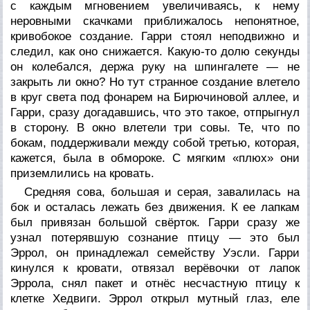
с каждым мгновением увеличиваясь, к нему
неровными скачками приближалось непонятное,
кривобокое создание. Гарри стоял неподвижно и
следил, как оно снижается. Какую-то долю секунды
он колебался, держа руку на шпингалете — не
закрыть ли окно? Но тут странное создание влетело
в круг света под фонарем на Бирючиновой аллее, и
Гарри, сразу догадавшись, что это такое, отпрыгнул
в сторону. В окно влетели три совы. Те, что по
бокам, поддерживали между собой третью, которая,
кажется, была в обмороке. С мягким «плюх» они
приземлились на кровать.
Средняя сова, большая и серая, завалилась на
бок и осталась лежать без движения. К ее лапкам
был привязан большой свёрток. Гарри сразу же
узнал потерявшую сознание птицу — это был
Эррол, он принадлежал семейству Уэсли. Гарри
кинулся к кровати, отвязал верёвочки от лапок
Эррола, снял пакет и отнёс несчастную птицу к
клетке Хедвиги. Эррол открыл мутный глаз, еле