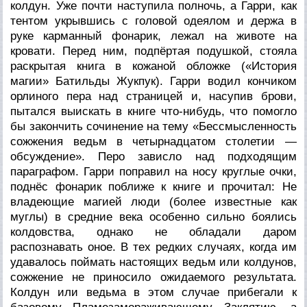
колдун. Уже почти наступила полночь, а Гарри, как
тентом укрывшись с головой одеялом и держа в
руке карманный фонарик, лежал на животе на
кровати. Перед ним, подпёртая подушкой, стояла
раскрытая книга в кожаной обложке («История
магии» Батильды Жукпук). Гарри водил кончиком
орлиного пера над страницей и, насупив брови,
пытался выискать в книге что-нибудь, что помогло
бы закончить сочинение на тему «Бессмысленность
сожжения ведьм в четырнадцатом столетии —
обсуждение». Перо зависло над подходящим
параграфом. Гарри поправил на носу круглые очки,
поднёс фонарик поближе к книге и прочитал: Не
владеющие магией люди (более известные как
муглы) в средние века особенно сильно боялись
колдовства, однако не обладали даром
распознавать оное. В тех редких случаях, когда им
удавалось поймать настоящих ведьм или колдунов,
сожжение не приносило ожидаемого результата.
Колдун или ведьма в этом случае прибегали к