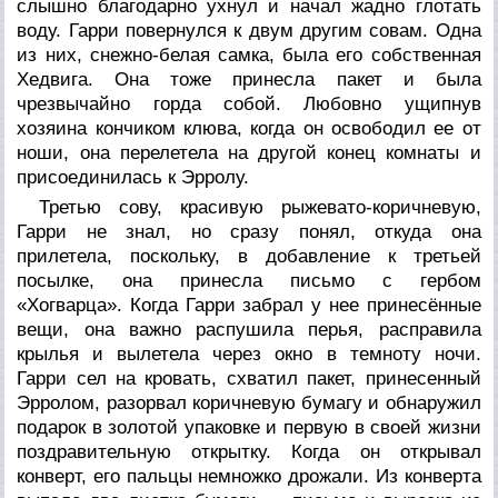
слышно благодарно ухнул и начал жадно глотать
воду. Гарри повернулся к двум другим совам. Одна
из них, снежно-белая самка, была его собственная
Хедвига. Она тоже принесла пакет и была
чрезвычайно горда собой. Любовно ущипнув
хозяина кончиком клюва, когда он освободил ее от
ноши, она перелетела на другой конец комнаты и
присоединилась к Эрролу.
Третью сову, красивую рыжевато-коричневую,
Гарри не знал, но сразу понял, откуда она
прилетела, поскольку, в добавление к третьей
посылке, она принесла письмо с гербом
«Хогварца». Когда Гарри забрал у нее принесённые
вещи, она важно распушила перья, расправила
крылья и вылетела через окно в темноту ночи.
Гарри сел на кровать, схватил пакет, принесенный
Эрролом, разорвал коричневую бумагу и обнаружил
подарок в золотой упаковке и первую в своей жизни
поздравительную открытку. Когда он открывал
конверт, его пальцы немножко дрожали. Из конверта