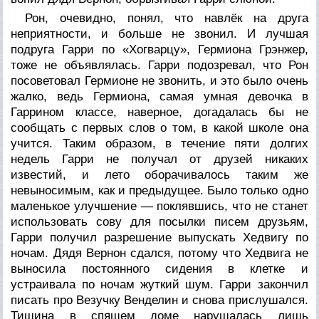
Рон, очевидно, понял, что навлёк на друга
неприятности, и больше не звонил. И лучшая
подруга Гарри по «Хогварцу», Гермиона Грэнжер,
тоже не объявлялась. Гарри подозревал, что Рон
посоветовал Гермионе не звонить, и это было очень
жалко, ведь Гермиона, самая умная девочка в
Гаррином классе, наверное, догадалась бы не
сообщать с первых слов о том, в какой школе она
учится. Таким образом, в течение пяти долгих
недель Гарри не получал от друзей никаких
известий, и лето оборачивалось таким же
невыносимым, как и предыдущее. Было только одно
маленькое улучшение — поклявшись, что не станет
использовать сову для посылки писем друзьям,
Гарри получил разрешение выпускать Хедвигу по
ночам. Дядя Вернон сдался, потому что Хедвига не
выносила постоянного сидения в клетке и
устраивала по ночам жуткий шум. Гарри закончил
писать про Везучку Венделин и снова прислушался.
Тишина в спящем доме нарушалась лишь