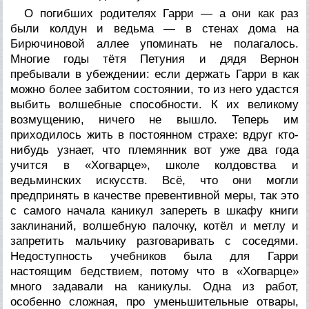
О погибших родителях Гарри — а они как раз
были колдун и ведьма — в стенах дома на
Бирючиновой аллее упоминать не полагалось.
Многие годы тётя Петуния и дядя Вернон
пребывали в убеждении: если держать Гарри в как
можно более забитом состоянии, то из него удастся
выбить волшебные способности. К их великому
возмущению, ничего не вышло. Теперь им
приходилось жить в постоянном страхе: вдруг кто-
нибудь узнает, что племянник вот уже два года
учится в «Хогварце», школе колдовства и
ведьминских искусств. Всё, что они могли
предпринять в качестве превентивной меры, так это
с самого начала каникул запереть в шкафу книги
заклинаний, волшебную палочку, котёл и метлу и
запретить мальчику разговаривать с соседями.
Недоступность учебников была для Гарри
настоящим бедствием, потому что в «Хогварце»
много задавали на каникулы. Одна из работ,
особенно сложная, про уменьшительные отвары,