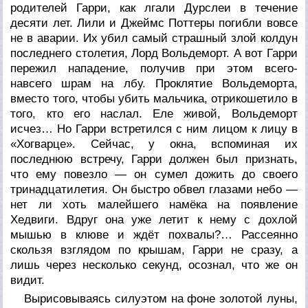
родителей Гарри, как лгали Дурслеи в течение
десяти лет. Лили и Джеймс Поттеры погибли вовсе
не в аварии. Их убил самый страшный злой колдун
последнего столетия, Лорд Вольдеморт. А вот Гарри
пережил нападение, получив при этом всего-
навсего шрам на лбу. Проклятие Вольдеморта,
вместо того, чтобы убить мальчика, отрикошетило в
того, кто его наслал. Еле живой, Вольдеморт
исчез… Но Гарри встретился с ним лицом к лицу в
«Хогварце». Сейчас, у окна, вспоминая их
последнюю встречу, Гарри должен был признать,
что ему повезло — он сумел дожить до своего
тринадцатилетия. Он быстро обвел глазами небо —
нет ли хоть малейшего намёка на появление
Хедвиги. Вдруг она уже летит к нему с дохлой
мышью в клюве и ждёт похвалы?… Рассеянно
скользя взглядом по крышам, Гарри не сразу, а
лишь через несколько секунд, осознал, что же он
видит.
Вырисовываясь силуэтом на фоне золотой луны,