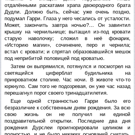
отдалёнными раскатами храпа двоюродного брата
Дудли. Должно быть, сейчас уже очень поздно,
подумал Гарри. Глаза у него чесались от усталости.
Может, закончить завтра ночью?… Он завинтил
крышку на чернильнице; вытащил из-под кровати
старую наволочку; сложил в неё фонарик,
«Историю магии», сочинение, перо и чернила;
встал с кровати; и спрятал образовавшийся мешок
под неприбитой половицей под кроватью.
Затем он выпрямился, потянулся и посмотрел на
светящийся циферблат будильника на
прикроватном столике. Час ночи. В животе что-то
юркнуло. Сам того не подозревая, он уже час назад
перешагнул порог своего тринадцатилетия.
Еще одной странностью Гарри было его
безразличие к собственным дням рождения. За всю
свою жизнь он не получил ни единой
поздравительной открытки. Последние два дня
рождения Дурслеи проигнорировали целиком и
полностью, и не было никаких оснований считать,