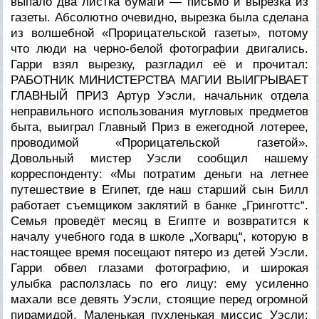
выпало два листка бумаги — письмо и вырезка из
газеты. Абсолютно очевидно, вырезка была сделана
из волшебной «Прорицательской газеты», потому
что люди на черно-белой фотографии двигались.
Гарри взял вырезку, разгладил её и прочитал:
РАБОТНИК МИНИСТЕРСТВА МАГИИ ВЫИГРЫВАЕТ
ГЛАВНЫЙ ПРИЗ Артур Уэсли, начальник отдела
неправильного использования мугловых предметов
быта, выиграл Главный Приз в ежегодной лотерее,
проводимой «Прорицательской газетой».
Довольный мистер Уэсли сообщил нашему
корреспонденту: «Мы потратим деньги на летнее
путешествие в Египет, где наш старший сын Билл
работает съемщиком заклятий в банке „Гринготтс“.
Семья проведёт месяц в Египте и возвратится к
началу учебного года в школе „Хогварц“, которую в
настоящее время посещают пятеро из детей Уэсли.
Гарри обвел глазами фотографию, и широкая
улыбка расползлась по его лицу: ему усиленно
махали все девять Уэсли, стоящие перед огромной
пирамидой. Маленькая пухленькая миссис Уэсли;