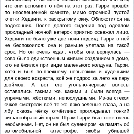
что они вспомнят о нём на этот раз. Гарри прошёл
по неосвещенной комнате, мимо огромной пустой
клетки Хедвиги, к раскрытому окну. Облокотился на
подоконник. После долгого сидения под одеялом
прохладный ночной ветерок приятно освежал лицо.
Хедвиги не было уже две ночи подряд. Гарри о ней
не беспокоился: она и раньше улетала на такой
срок. Но он очень ждал, чтобы она вернулась —
сова была единственным живым созданием в доме,
кто не ёжился при виде маленького колдуна. Гарри,
хотя и был по-прежнему невысоким и худеньким
для своего возраста, всё же подрос за лето на пару
дюймов. А вот его угольно-черные волосы
оставались такими же, какими и были всегда —
упрямыми, жёсткими, непослушными. Из-за стекол
очков смотрели всё те же ярко-зеленые глаза, а на
лбу сквозь чёлку отчётливо проглядывал тонкий
зигзагообразный шрам. Шрам Гарри был тоже очень
необычным. Нет, он не был сувениром на память об
автомобильной катастрофе, якобы убившей