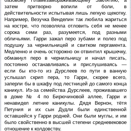
базовому Пламезамораживающему Заклятию, а
затем притворно вопили от боли, в
действительности испытывая лишь легкую щекотку.
Например, Везучка Венделин так любила жариться
на костре, что позволяла отловить себя не менее
сорока семи раз, разумеется, под разными
обличьями. Гарри зажал перо зубами и полез под
подушку за чернильницей и свитком пергамента.
Медленно и очень осторожно он отвинтил крышечку,
обмакнул перо в чернильницу и начал писать,
постоянно останавливаясь и прислушиваясь —
если бы кто-то из Дурслеев по пути в ванную
услышал скрип пера, то Гарри, скорее всего,
заперли бы в шкафу под лестницей до самого конца
каникул. Из-за семейства Дурслеев, проживавшего
в доме № 4 по Бирючиновой аллее, Гарри и
ненавидел летние каникулы. Дядя Вернон, тётя
Петуния и их сын Дудли были единственной
оставшейся у Гарри родней. Они были муглы, и им
было свойственно в высшей степени средневековое
отношение к колдовству.