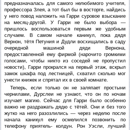
предназначалась для самого нелюбимого учителя,
профессора Злея, а тот был бы в восторге, найдись
у него повод наложить на Гарри суровое взыскание
на месяц-другой. У Гарри не было выбора —
пришлось воспользоваться первым же удобным
случаем. В самом начале каникул, пока дядя
Вернон, тётя Петуния и Дудли восхищались в саду
очередной машиной дяди Вернона,
предоставленной ему фирмой (нарочито громкими
голосами, чтобы никто из соседей не пропустил
новости), Гарри прокрался на первый этаж, вскрыл
замок шкафа под лестницей, схватил сколько мог
унести книжек и спрятал их в своей комнате.
Теперь, если только он не заляпает простыни
чернилами, Дурслеи не узнают, что он по ночам
изучает магию. Сейчас для Гарри было особенно
важно не раздражать дядю с тётей. Они и без того
жутко на него разозлились — через неделю после
начала каникул ему осмелился позвонить по
телефону приятель- колдун. Рон Уэсли, лучший