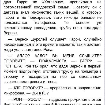
друг Гарри по «Хогварцу», происходил из
потомственной колдовской семьи. Поэтому он с
детства знал множество таких вещей, о которых
Гарри и не подозревал, зато никогда раньше не
пользовался телефоном. По совсем уж
несчастливому совпадению, трубку снял сам дядя
Вернон.
— Вернон Дурслей слушает. Гарри, случайно
находившийся в это время в комнате, так и застыл,
когда услышал голос Рона.
— АЛЛО? АЛЛО? ВЫ МЕНЯ СЛЫШИТЕ?
ПОЗОВИТЕ — ПОЖАЛУЙСТА — ГАРРИ —
ПОТТЕРА! Рон так орал, что дядя Вернон в первый
момент подпрыгнул, отставил трубку на полметра в
сторону и воззрился на неё со смешанным
выражением тревоги и гнева.
— КТО ГОВОРИТ? — проревел он в направлении
микрофона. — ВЫ КТО?
— РОН — УЭСЛИ! — надрывно прокричал в ответ
Рон, как будто они с дядей Верноном разговаривали