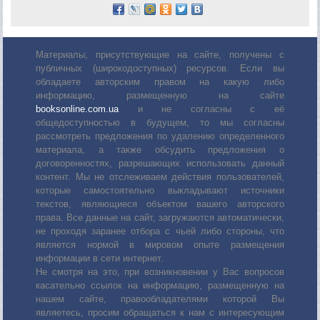
Материалы, присутствующие на сайте, получены с
публичных (широкодоступных) ресурсов. Если вы
обладаете авторским правом на какую либо
информацию, размещенную на сайте
booksonline.com.ua
и не согласны с её
общедоступностью в будущем, то мы согласны
рассмотреть предложения по удалению определенного
материала, а также обсудить предложения о
договоренностях, разрешающих использовать данный
контент. Мы не отслеживаем действия пользователей,
которые самостоятельно выкладывают источники
текстов, являющиеся объектом вашего авторского
права. Все данные на сайт, загружаются автоматически,
не проходя заранее отбора с чьей либо стороны, что
является нормой в мировом опыте размещения
информации в сети интернет.
Не смотря на это, при возникновении у Вас вопросов
касательно ссылок на информацию, размещенную на
нашем сайте, правообладателями которой Вы
являетесь, просим обращаться к нам с интересующим