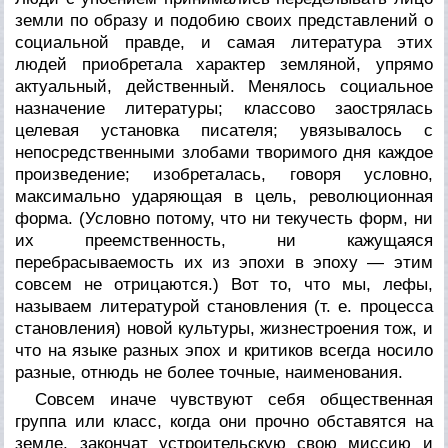
земли по образу и подобию своих представлений о
социальной правде, и самая литература этих
людей приобретала характер земляной, упрямо
актуальный, действенный. Менялось социальное
назначение литературы; классово заострялась
целевая установка писателя; увязывалось с
непосредственными злобами творимого дня каждое
произведение; изобреталась, говоря условно,
максимально ударяющая в цель, революционная
форма. (Условно потому, что ни текучесть форм, ни
их преемственность, ни кажущаяся
перебрасываемость их из эпохи в эпоху — этим
совсем не отрицаются.) Вот то, что мы, лефы,
называем литературой становления (т. е. процесса
становления) новой культуры, жизнестроения тож, и
что на языке разных эпох и критиков всегда носило
разные, отнюдь не более точные, наименования.
Совсем иначе чувствуют себя общественная
группа или класс, когда они прочно обставятся на
земле, закончат устроительскую свою миссию и