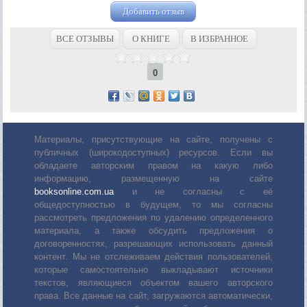
Добавить отзыв
ВСЕ ОТЗЫВЫ
О КНИГЕ
В ИЗБРАННОЕ
0
Материалы, присутствующие на сайте, получены с
публичных (широкодоступных) ресурсов. Если вы
обладаете авторским правом на какую либо
информацию, размещенную на сайте
booksonline.com.ua
и не согласны с её
общедоступностью в будущем, то мы согласны
рассмотреть предложения по удалению определенного
материала, а также обсудить предложения о
договоренностях, разрешающих использовать данный
контент. Мы не отслеживаем действия пользователей,
которые самостоятельно выкладывают источники
текстов, являющиеся объектом вашего авторского
права. Все данные на сайт, загружаются автоматически,