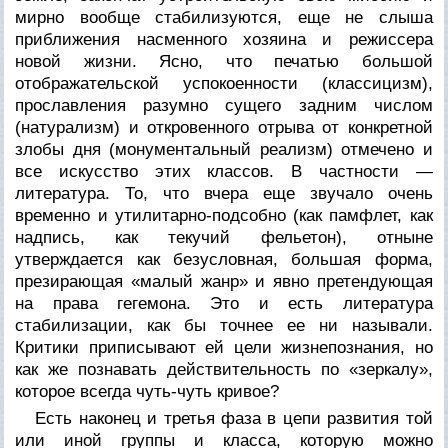
мирно вообще стабилизуются, еще не слыша
приближения насменного хозяина и режиссера
новой жизни. Ясно, что печатью большой
отображательской успокоенности (классицизм),
прославления разумно сущего задним числом
(натурализм) и откровенного отрыва от конкретной
злобы дня (монументальный реализм) отмечено и
все искусство этих классов. В частности —
литература. То, что вчера еще звучало очень
временно и утилитарно-подсобно (как памфлет, как
надпись, как текучий фельетон), отныне
утверждается как безусловная, большая форма,
презирающая «малый жанр» и явно претендующая
на права гегемона. Это и есть литература
стабилизации, как бы точнее ее ни называли.
Критики приписывают ей цели жизнепознания, но
как же познавать действительность по «зеркалу»,
которое всегда чуть-чуть кривое?
Есть наконец и третья фаза в цепи развития той
или иной группы и класса, которую можно