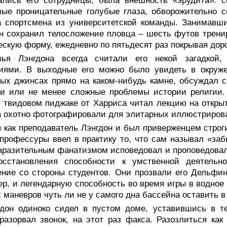
ались его сотрудницы, была внешность «эрудита»: с
ые проницательные голубые глаза, обворожительно с
а спортсмена из университетской команды. Занимавш
н сохранил телосложение пловца – шесть футов трен
скую форму, ежедневно по пятьдесят раз покрывая дор
зья Лэнгдона всегда считали его некой загадкой,
тиями. В выходные его можно было увидеть в окруже
ых джинсах прямо на каком-нибудь камне, обсуждал 
и или не менее сложные проблемы истории религии. 
в твидовом пиджаке от Харриса читал лекцию на открыт
 охотно фотографировали для элитарных иллюстриров
я как преподаватель Лэнгдон и был приверженцем стро
профессуры ввел в практику то, что сам называл «за
аразительным фанатизмом исповедовал и проповедова
осстановления способности к умственной деятельн
ние со стороны студентов. Они прозвали его Дельфи
ер, и легендарную способность во время игры в водное
 маневров чуть ли не у самого дна бассейна оставить в
гдон одиноко сидел в пустом доме, уставившись в т
разорвал звонок, на этот раз факса. Разозлиться как