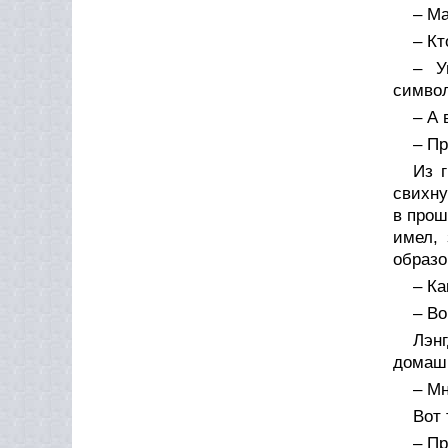
– М
– Кт
– У
символ
– А 
– Пр
Из 
свихну
в прош
имел, 
образо
– Ка
– Во
Лэн
домашн
– Мн
Вот 
– Пр