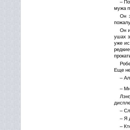
– По
мужа 
Он 
пожалу
Он и
ушах з
уже ис
редки
прокат
Робе
Еще не
– Ал
– Мн
Лэнг
диспле
– С
– Я 
– Кт