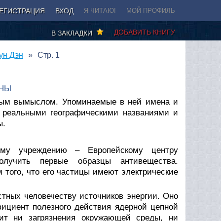
ЕГИСТРАЦИЯ
ВХОД
Я ЧИТАЮ!
МОЙ ПРОФИЛЬ
ДОБАВИТЬ КНИГУ
В ЗАКЛАДКИ
ун Дэн
Стр. 1
ОНЫ
нным вымыслом. Упоминаемые в ней имена и
с реальными географическими названиями и
ы.
кому учреждению – Европейскому центру
олучить первые образцы антивещества.
того, что его частицы имеют электрические
тных человечеству источников энергии. Оно
ициент полезного действия ядерной цепной
дит ни загрязнения окружающей среды, ни