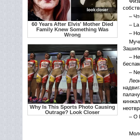
Физ
собств
– Чт
– La
– Но.
Муч
Зашипе
– Не
беспам
– Ne
Лео
надви
палачу
кинжа
неотвр
– О 
Мол