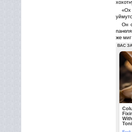
хохотн
«Ох 
уймутс
Он 
панеля
же миг