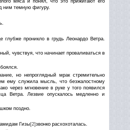
лого мяса и понял, что это прижигают его
д ним темную фигуру.
ь.
е глубже проникло в грудь Леонардо Ветра.
еный, чувствуя, что начинает проваливаться в
 боялся.
нание, но непроглядный мрак стремительно
ием ему служила мысль, что безжалостному
нако через мгновение в руке у того появился
ица Ветра. Лезвие опускалось медленно и
ишком поздно.
рамидам Гизы
[2]
звонко расхохоталась.