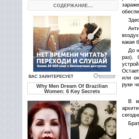
зараже
СОДЕРЖАНИЕ....
обеспе
Здес
Ант
воздух
какая 
До 
раз).
устрой
Остает
или он
руки ч
В к
архит
сегодн
Бра