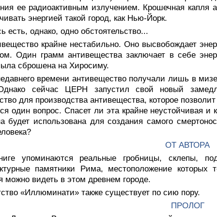
ния ее радиоактивным излучением. Крошечная капля а
чивать энергией такой город, как Нью-Йорк.
ь есть, однако, одно обстоятельство...
ивещество крайне нестабильно. Оно высвобождает энер
ом. Один грамм антивещества заключает в себе энер
была сброшена на Хиросиму.
недавнего времени антивещество получали лишь в мизе
 Однако сейчас ЦЕРН запустил свой новый замедл
ство для производства антивещества, которое позволи
ся один вопрос. Спасет ли эта крайне неустойчивая и 
а будет использована для создания самого смертоносн
еловека?
ОТ АВТОРА
ниге упоминаются реальные гробницы, склепы, по
ектурные памятники Рима, местоположение которых т
я можно видеть в этом древнем городе.
тство «Иллюминати» также существует по сию пору.
ПРОЛОГ