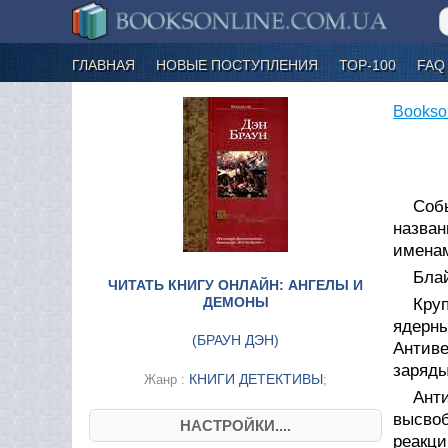
ГЛАВНАЯ
НОВЫЕ ПОСТУПЛЕНИЯ
ТОР-100
FAQ
Bookso
Соб
назван
именам
Блай
ЧИТАТЬ КНИГУ ОНЛАЙН: АНГЕЛЫ И
ДЕМОНЫ
Кру
ядерн
(
БРАУН ДЭН
)
Антиве
заряды
КНИГИ ДЕТЕКТИВЫ
Жанр :
;
Ант
высвоб
НАСТРОЙКИ....
реакц