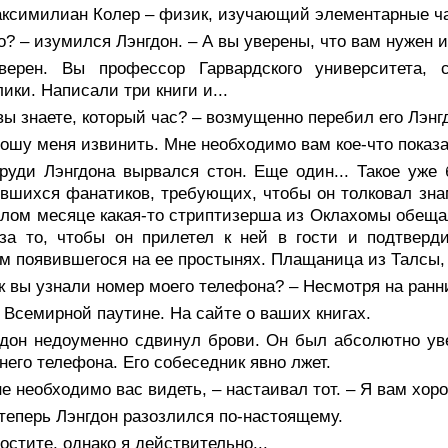
аксимилиан Колер – физик, изучающий элементарные ч
о? – изумился Лэнгдон. – А вы уверены, что вам нужен 
верен. Вы профессор Гарвардского университета, 
ики. Написали три книги и...
вы знаете, который час? – возмущенно перебил его Лэнг
ошу меня извинить. Мне необходимо вам кое-что показа
груди Лэнгдона вырвался стон. Еще один... Такое уже
вшихся фанатиков, требующих, чтобы он толковал знам
лом месяце какая-то стриптизерша из Оклахомы обещала
за то, чтобы он прилетел к ней в гости и подтверд
м появившегося на ее простынях. Плащаница из Талсы, 
к вы узнали номер моего телефона? – Несмотря на ранн
 Всемирной паутине. На сайте о ваших книгах.
гдон недоуменно сдвинул брови. Он был абсолютно уве
его телефона. Его собеседник явно лжет.
е необходимо вас видеть, – настаивал тот. – Я вам хор
теперь Лэнгдон разозлился по-настоящему.
остите, однако я действительно...