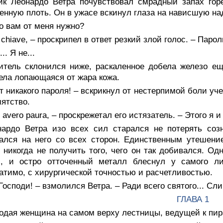
ик Леонардо Ветра почувствовал смрадный запах горе
енную плоть. Он в ужасе вскинул глаза на нависшую на
о вам от меня нужно?
 chiave, – проскрипел в ответ резкий злой голос. – Парол
.. Я не...
итель склонился ниже, раскаленное добела железо ещ
ла лопающаяся от жара кожа.
т никакого пароля! – вскрикнул от нестерпимой боли уч
ятство.
 avero paura, – проскрежетал его истязатель. – Этого я и
нардо Ветра изо всех сил старался не потерять соз
гался на него со всех сторон. Единственным утешен
 никогда не получить того, чего он так добивался. Од
л, и остро отточенный металл блеснул у самого л
атимо, с хирургической точностью и расчетливостью.
Господи! – взмолился Ветра. – Ради всего святого... Сл
ГЛАВА 1
одая женщина на самом верху лестницы, ведущей к пи