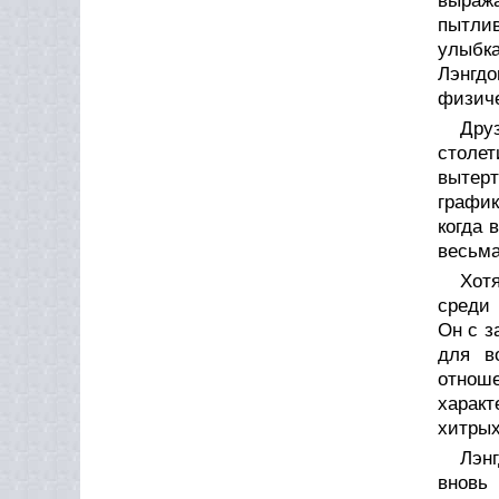
выраж
пытлив
улыбк
Лэнгдо
физиче
Дру
столе
вытерт
график
когда 
весьма
Хот
среди 
Он с з
для в
отноше
характ
хитрых
Лэн
вновь 