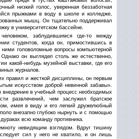
едые пряди в густых каштановых волосах,
очный низкий голос, уверенная беззаботная
ийся прыжками в воду в школе и колледже,
ированных мышц. Он тщательно поддерживал
ожку в университетском бассейне.
 человеком, заблудившимся где-то между
нии студентов, когда он, примостившись в
с ними головоломные вопросы компьютерной
Однако он выглядел столь же естественно,
ии какой-нибудь музейной выставки, где его
анных журналов.
гих правил и жесткой дисциплины, он первым
бытым искусством доброй невинной забавы».
л внедрение в учебный процесс необходимых
ости развлечений, чем заслужил братское
ном, имея в виду и его легкий дружелюбный
 поло внезапно глубоко нырнуть и с помощью
 дураках всю команду противника.
емноту невидящим взглядом. Вдруг тишину
 следует сил у него не хватило, и он лишь