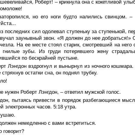
шевеливайся, Роберт! – крикнула она с кокетливой улыб
помоложе!
заторопился, но его ноги будто налились свинцом. –
йста...
з последних сил одолевал ступеньку за ступенькой, пер
вучал заунывный звон. «Я должен до нее добраться!» О
чезла. На ее месте стоял старик, смотревший на него
е гнилые зубы. Из груди потерявшего жену страдаль
ившийся по бескрайней пустыне.
рт Лэнгдон вздрогнул и вынырнул из ночного кошмара. 
 стряхнув остатки сна, он поднял трубку.
ло!
е нужен Роберт Лэнгдон, – ответил мужской голос.
дон, пытаясь привести в порядок разбегающиеся мысли
й электронных часов. 5:18 утра.
лушаю.
должен немедленно с вами встретиться.
о говорит?