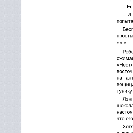
– Ес
– И 
попыта
Бес
просты
* * *
Роб
сжима
«Нестл
восточ
на ан
вещица
тунику
Лэн
шокол
настоя
что ег
Хот