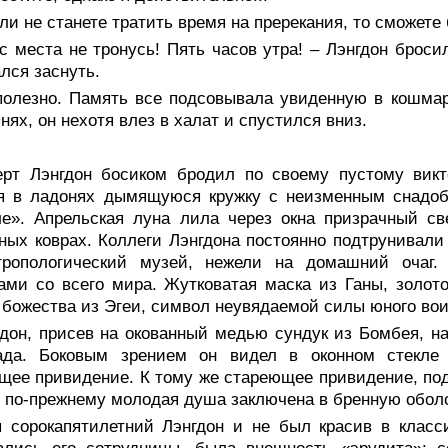
ли не станете тратить время на пререкания, то сможете б
с места не тронусь! Пять часов утра! – Лэнгдон бросил
лся заснуть.
полезно. Память все подсовывала увиденную в кошмар
нях, он нехотя влез в халат и спустился вниз.
ерт Лэнгдон босиком бродил по своему пустому викт
я в ладонях дымящуюся кружку с неизменным снадо
е». Апрельская луна лила через окна призрачный св
ных коврах. Коллеги Лэнгдона постоянно подтрунивали
тропологический музей, нежели на домашний очаг.
ми со всего мира. Жутковатая маска из Ганы, золото
 божества из Эгеи, символ неувядаемой силы юного вои
гдон, присев на окованный медью сундук из Бомбея, 
ада. Боковым зрением он видел в оконном стекле с
щее привидение. К тому же стареющее привидение, под
о по-прежнему молодая душа заключена в бренную оболо
я сорокапятилетний Лэнгдон и не был красив в класси