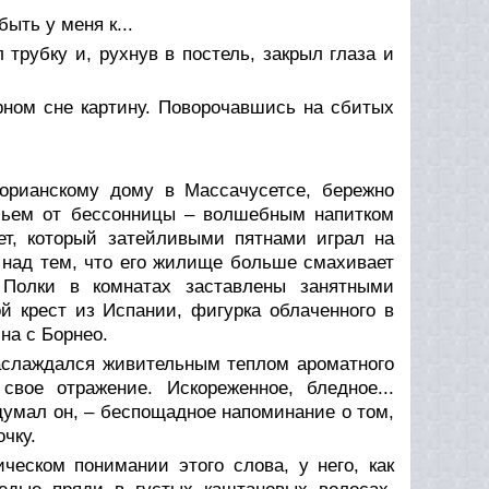
ыть у меня к...
 трубку и, рухнув в постель, закрыл глаза и
ном сне картину. Поворочавшись на сбитых
орианскому дому в Массачусетсе, бережно
бьем от бессонницы – волшебным напитком
ет, который затейливыми пятнами играл на
 над тем, что его жилище больше смахивает
 Полки в комнатах заставлены занятными
й крест из Испании, фигурка облаченного в
на с Борнео.
наслаждался живительным теплом ароматного
вое отражение. Искореженное, бледное...
умал он, – беспощадное напоминание о том,
чку.
ческом понимании этого слова, у него, как