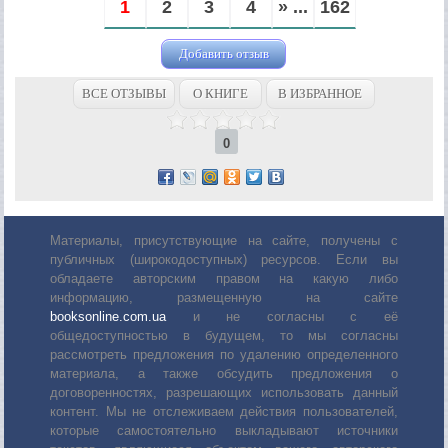
1
2
3
4
» ...
162
Добавить отзыв
ВСЕ ОТЗЫВЫ
О КНИГЕ
В ИЗБРАННОЕ
0
Материалы, присутствующие на сайте, получены с
публичных (широкодоступных) ресурсов. Если вы
обладаете авторским правом на какую либо
информацию, размещенную на сайте
booksonline.com.ua
и не согласны с её
общедоступностью в будущем, то мы согласны
рассмотреть предложения по удалению определенного
материала, а также обсудить предложения о
договоренностях, разрешающих использовать данный
контент. Мы не отслеживаем действия пользователей,
которые самостоятельно выкладывают источники