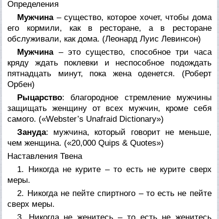
Определения
Мужчина
– существо, которое хочет, чтобы дома
его кормили, как в ресторане, а в ресторане
обслуживали, как дома. (
Леонард Луис Левинсон
)
Мужчина
– это существо, способное три часа
кряду ждать поклевки и неспособное подождать
пятнадцать минут, пока жена оденется. (
Роберт
Орбен
)
Рыцарство
: благородное стремление мужчины
защищать женщину от всех мужчин, кроме себя
самого. (
«Webster’s Unafraid Dictionary»
)
Зануда
: мужчина, который говорит не меньше,
чем женщина. (
«20,000 Quips & Quotes»
)
Наставления Твена
1. Никогда не курите – то есть не курите сверх
меры.
2. Никогда не пейте спиртного – то есть не пейте
сверх меры.
3. Никогда не женитесь – то есть не женитесь