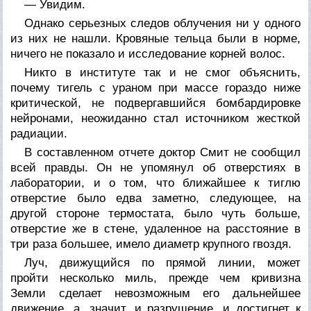
— Увидим.
Однако серьезных следов облучения ни у одного
из них не нашли. Кровяные тельца были в норме,
ничего не показало и исследование корней волос.
Никто в институте так и не смог объяснить,
почему тигель с ураном при массе гораздо ниже
критической, не подвергавшийся бомбардировке
нейронами, неожиданно стал источником жесткой
радиации.
В составленном отчете доктор Смит не сообщил
всей правды. Он не упомянул об отверстиях в
лаборатории, и о том, что ближайшее к тиглю
отверстие было едва заметно, следующее, на
другой стороне термостата, было чуть больше,
отверстие же в стене, удаленное на расстояние в
три раза большее, имело диаметр крупного гвоздя.
Луч, движущийся по прямой линии, может
пройти несколько миль, прежде чем кривизна
Земли сделает невозможным его дальнейшее
движение, а, значит, и разрушение, и достигнет к