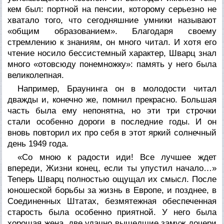
кем был: портной на пенсии, которому серьезно не
хватало того, что сегодняшние умники называют
«общим образованием». Благодаря своему
стремлению к знаниям, он много читал. И хотя его
чтение носило бессистемный характер, Шварц знал
много «отовсюду понемножку»: память у него была
великолепная.
Например, Браунинга он в молодости читал
дважды и, конечно же, помнил прекрасно. Большая
часть была ему непонятна, но эти три строчки
стали особенно дороги в последние годы. И он
вновь повторил их про себя в этот яркий солнечный
день 1949 года.
«Со мною к радости иди! Все лучшее ждет
впереди, Жизни конец, если ты упустил начало…»
Теперь Шварц полностью ощущал их смысл. После
юношеской борьбы за жизнь в Европе, и позднее, в
Соединенных Штатах, безмятежная обеспеченная
старость была особенно приятной. У него была
хорошая жена, две удачно вышедшие замуж дочери