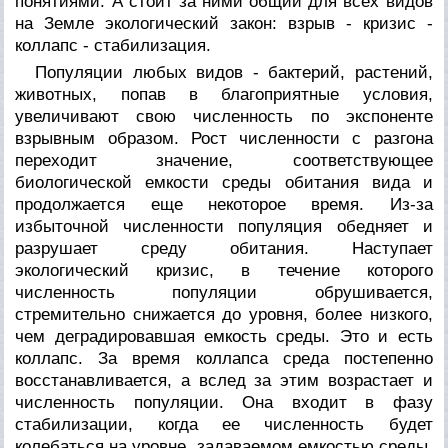
понятиями. А стоит за ними общий для всех видов
на Земле экологический закон: взрыв - кризис -
коллапс - стабилизация.
Популяции любых видов - бактерий, растений,
животных, попав в благоприятные условия,
увеличивают свою численность по экспоненте
взрывным образом. Рост численности с разгона
переходит значение, соответствующее
биологической емкости среды обитания вида и
продолжается еще некоторое время. Из-за
избыточной численности популяция обедняет и
разрушает среду обитания. Наступает
экологический кризис, в течение которого
численность популяции обрушивается,
стремительно снижается до уровня, более низкого,
чем деградировавшая емкость среды. Это и есть
коллапс. За время коллапса среда постепенно
восстанавливается, а вслед за этим возрастает и
численность популяции. Она входит в фазу
стабилизации, когда ее численность будет
колебаться на уровне, задаваемом емкостью среды.