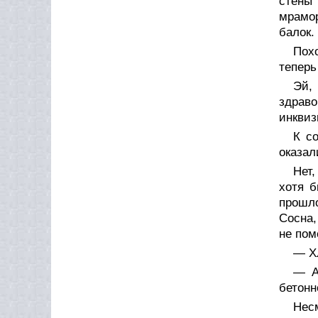
стены 
мрамор
балок.
Пох
теперь
Эй,
здрав
инквиз
К с
оказал
Нет,
хотя б
прошло
Сосна,
не по
— Х
— А
бетонн
Нес