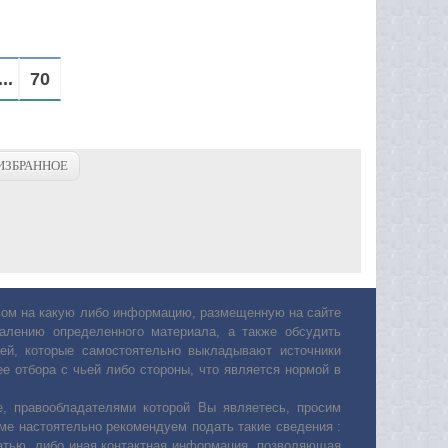
...
70
ИЗБРАННОЕ
авом на какую либо информацию, размещенную на сайте
лению определенного материала, а также обсудить
ей, которые самостоятельно выкладывают источники
е отбора с чьей либо стороны, что является нормой в
, правообладателями которой Вы являетесь, просим
ьме настоятельно рекомендуем подать такие сведения :
атью, либо иная контактная информация, позволяющая