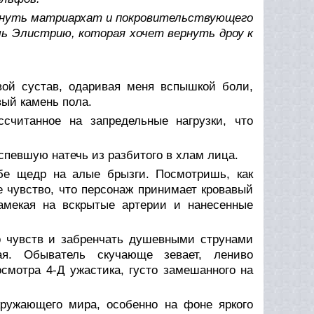
ргнуть матриархат и покровительствующего
чь Элистрию, которая хочет вернуть дроу к
ой сустав, одаривая меня вспышкой боли,
вый камень пола.
считанное на запредельные нагрузки, что
певшую натечь из разбитого в хлам лица.
бе щедр на алые брызги. Посмотришь, как
е чувство, что персонаж принимает кровавый
амекая на вскрытые артерии и нанесенные
до чувств и забренчать душевными струнами
ая. Обыватель скучающе зевает, лениво
смотра 4-Д ужастика, густо замешанного на
кружающего мира, особенно на фоне яркого