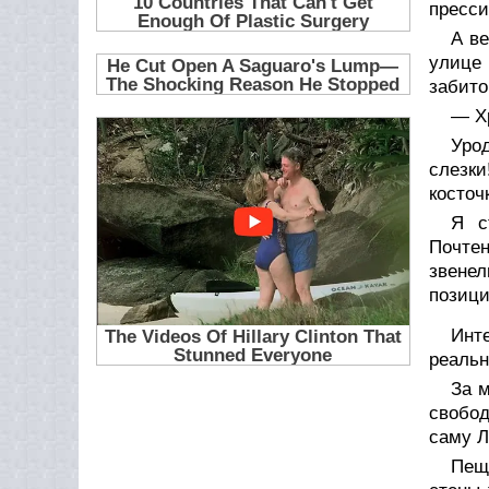
пресси
А ве
улице
забито
— Хр
Уро
слезки
косточ
Я с
Почтен
звенел
позици
Инте
реальн
За м
свобо
саму Л
Пещ