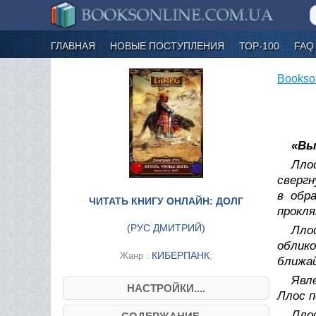
ГЛАВНАЯ
НОВЫЕ ПОСТУПЛЕНИЯ
ТОР-100
FAQ
Bookso
«Вы
Лло
свергн
в обр
ЧИТАТЬ КНИГУ ОНЛАЙН: ДОЛГ
прокля
(
РУС ДМИТРИЙ
)
Лло
облик
КИБЕРПАНК
Жанр :
;
ближа
Явл
НАСТРОЙКИ....
Ллос п
Лло