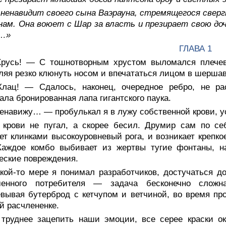
 ненавидит своего сына Ваэрауна, стремящегося све
ам. Она воюет с Шар за власть и презирает свою до
…»
ГЛАВА 1
русь! — С тошнотворным хрустом выломался плечев
ляя резко клюнуть носом и впечататься лицом в шерша
лац! — Сдалось, наконец, очередное ребро, не рас
ала бронированная лапа гигантского паука.
енавижу… — пробулькал я в лужу собственной крови, ус
 крови не пугал, а скорее бесил. Друмир сам по се
ет клинками высокоуровневый рога, и возникает крепко
Каждое комбо выбивает из жертвы тугие фонтаны, н
еские повреждения.
акой-то мере я понимал разработчиков, достучаться 
менного потребителя — задача бесконечно сложн
вывая бутерброд с кетчупом и ветчиной, во время про
й расчлененке.
 труднее зацепить наши эмоции, все серее краски о