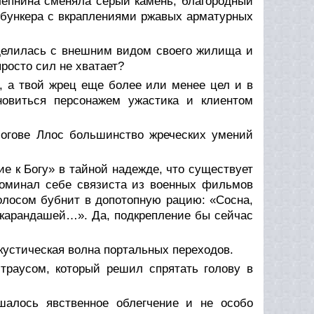
лепнина сменяла серый камень, благородный
 бункера с вкраплениями ржавых арматурных
делилась с внешним видом своего жилища и
просто сил не хватает?
, а твой жрец еще более или менее цел и в
новиться персонажем ужастика и клиентом
огове Ллос большинство жреческих умений
ие к Богу» в тайной надежде, что существует
поминал себе связиста из военных фильмов
олосом бубнит в допотопную рацию: «Сосна,
 карандашей…». Да, подкрепление бы сейчас
устическая волна портальных переходов.
страусом, который решил спрятать голову в
шалось явственное облегчение и не особо