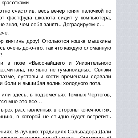
 красотками.
тно счастлив, весь вечер гоняя палочкой по
от фастфуда школота сидит у компьютера,
не зная, чем себя занять. Деградируем-с…
ече.
пор княгинь дроу! Отольются кошке мышкины
сь очень до-о-лго, так что каждую сломанную
!
и в позе «Высочайшего и Унизительного
ассчитана, но явно не гуманоидных. Связки
пазме, суставы и кости временами сдавали
и боли и вышибая волны холодного пота.
 или здесь, в подземельях Темных Чертогов,
тся мне это все…
тырех расставленных в стороны конечностях,
цию, в которой не стыдно будет встретить
ениях. В лучших традициях Сальвадора Дали