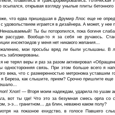
текли, плавились и трансформировались. Готическая 
 осыпался, открывая взгляду унылые плиты бетонного
оже, что едва пришедшая в Друмир Ллос еще не опре
 с удовольствием играется в дизайнера. А может, у нее 
 Неназываемый! Ты бы поторопился, пока богиня слаба
ом рассудке. Вообще-то я за себя не ручаюсь. Ста
иции инсектоидов у меня нет никакого желания…
ожалению, мои просьбы вряд ли были услышаны. В л
ись заблокированы.
 я не терял веры и раз за разом активировал «Обращен
ы односторонняя связь. При этом больше всего я на
го века, что с размеренностью метронома уставшим г
 я Береза, как слышите, прием? Срочно пришлите еще
мешало…
лоп! Хлоп! — Вторя моим надеждам, ударила по ушам ак
га, вот ты где! Что это за безумная смесь орла со 
ом, э-э… гранитном… да блин, неважно каком полу?
мотря на показное ехидство, в голосе Павшего слы