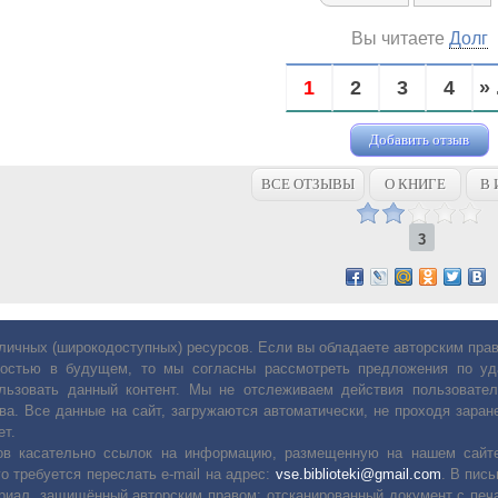
Вы читаете
Долг
1
2
3
4
» 
Добавить отзыв
ВСЕ ОТЗЫВЫ
О КНИГЕ
В 
3
личных (широкодоступных) ресурсов. Если вы обладаете авторским пр
остью в будущем, то мы согласны рассмотреть предложения по уда
льзовать данный контент. Мы не отслеживаем действия пользовател
ва. Все данные на сайт, загружаются автоматически, не проходя заране
ет.
сов касательно ссылок на информацию, размещенную на нашем сайте
о требуется переслать е-mail на адрес:
vse.biblioteki@gmail.com
. В пис
риал, защищённый авторским правом: отсканированный документ с печ