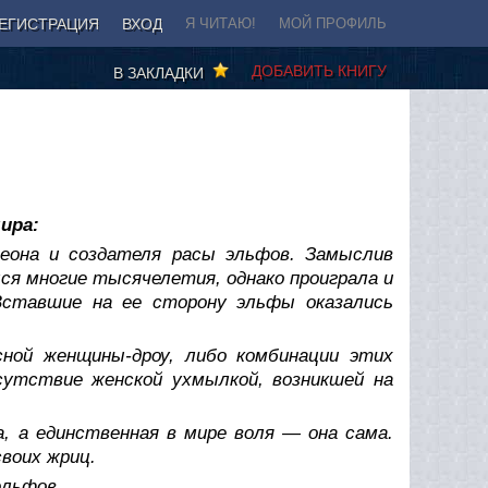
ЕГИСТРАЦИЯ
ВХОД
Я ЧИТАЮ!
МОЙ ПРОФИЛЬ
ДОБАВИТЬ КНИГУ
В ЗАКЛАДКИ
ира:
теона и создателя расы эльфов. Замыслив
ся многие тысячелетия, однако проиграла и
 Вставшие на ее сторону эльфы оказались
сной женщины-дроу, либо комбинации этих
сутствие женской ухмылкой, возникшей на
, а единственная в мире воля — она сама.
воих жриц.
эльфов.