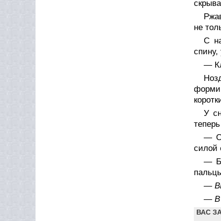
скрыва
Ржа
не тол
С н
спину,
— К
Ноз
форми
коротк
У с
теперь
— О
силой 
— Б
пальцы
— В
— В 