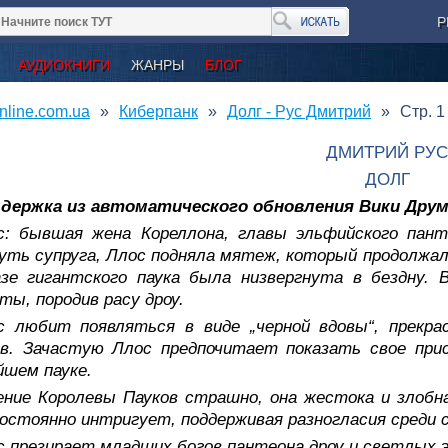
Р
АУДИОКНИГИ
ЖАНРЫ
БЛОГ
nline.com.ua
Киберпанк
Долг - Рус Дмитрий
Стр. 1
ДМИТРИЙ РУС
ДОЛГ
держка из автоматического обновления Вики Друм
с: бывшая жена Кореллона, главы эльфийского пан
уть супруга, Ллос подняла мятеж, который продолжал
азе гигантского паука была низвергнута в бездну.
ты, породив расу дроу.
с любит появляться в виде „черной вдовы“, прекра
ов. Зачастую Ллос предпочитает показать свое при
йшем пауке.
ение Королевы Пауков страшно, она жестока и злобна
остоянно интригует, поддерживая разногласия среди с
с презирает младших богов пантеона дроу и светлых 