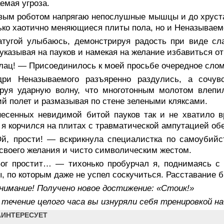
емая угроза.
вым роботом напрягаю непослушные мышцы и до хруста
ько хаотично меняющиеся плиты пола, но и Неназываемо
атугой улыбаюсь, демонстрируя радость при виде сла
 указывая на пауков и намекая на желание избавиться о
лац! — Присоединилось к моей просьбе очередное слом
дри Неназываемого разъяренно раздулись, а сочув
руя ударную волну, что многотонным молотом влепил
ий полет и размазывая по стене зелеными кляксами.
несенных невидимой битой пауков так и не хватило в
 я корчился на плитах с травматической ампутацией обе
й, прости! — вскрикнула специалистка по самоубийс
своего желания и чисто символическим жестом.
ог простит… — тихонько пробурчал я, поднимаясь с 
, по которым даже не успел соскучиться. Расставание 
нимание! Получено новое достижение: «Стоик!»
течение целого часа вы изнуряли себя тренировкой на