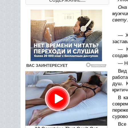
СОДЕРЖАНИЕ....
Она
мужчин
свету
— Х
застав
— К
создав
— Н
Вид
работа
душ. 
критич
В к
совре
переже
сурово
Все