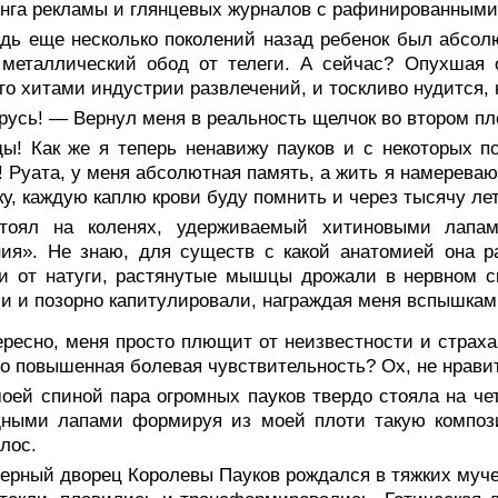
нга рекламы и глянцевых журналов с рафинированными
дь еще несколько поколений назад ребенок был абсолю
 металлический обод от телеги. А сейчас? Опухшая 
го хитами индустрии развлечений, и тоскливо нудится, 
усь! — Вернул меня в реальность щелчок во втором пл
ды! Как же я теперь ненавижу пауков и с некоторых 
! Руата, у меня абсолютная память, а жить я намереваю
ку, каждую каплю крови буду помнить и через тысячу лет
тоял на коленях, удерживаемый хитиновыми лапам
ия». Не знаю, для существ с какой анатомией она р
и от натуги, растянутые мышцы дрожали в нервном с
и и позорно капитулировали, награждая меня вспышкам
ресно, меня просто плющит от неизвестности и страха
о повышенная болевая чувствительность? Ох, не нрави
оей спиной пара огромных пауков твердо стояла на че
дными лапами формируя из моей плоти такую компози
лос.
ерный дворец Королевы Пауков рождался в тяжких муч