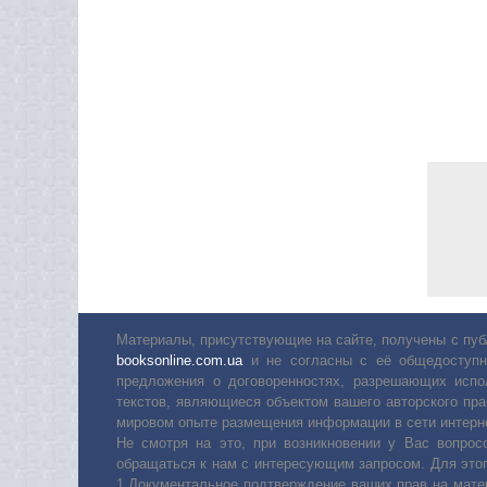
Материалы, присутствующие на сайте, получены с пуб
booksonline.com.ua
и не согласны с её общедоступн
предложения о договоренностях, разрешающих испо
текстов, являющиеся объектом вашего авторского пра
мировом опыте размещения информации в сети интерн
Не смотря на это, при возникновении у Вас вопро
обращаться к нам с интересующим запросом. Для этог
1.Документальное подтверждение ваших прав на мате