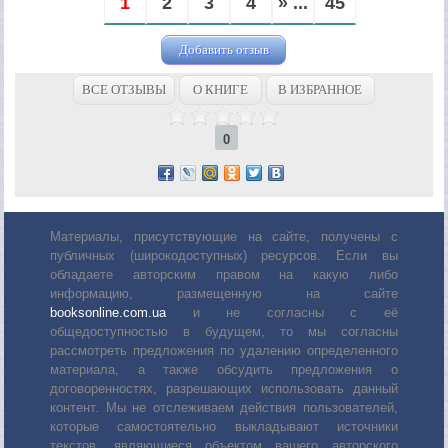
1
2
3
4
» ...
45
Добавить отзыв
ВСЕ ОТЗЫВЫ
О КНИГЕ
В ИЗБРАННОЕ
0
Материалы, присутствующие на сайте, получены с
публичных (широкодоступных) ресурсов. Если вы
обладаете авторским правом на какую либо
информацию, размещенную на сайте
booksonline.com.ua
и не согласны с её
общедоступностью в будущем, то мы согласны
рассмотреть предложения по удалению определенного
материала, а также обсудить предложения о
договоренностях, разрешающих использовать данный
контент. Мы не отслеживаем действия пользователей,
которые самостоятельно выкладывают источники
текстов, являющиеся объектом вашего авторского