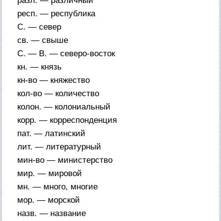
разл. — различный
респ. — республика
С. — север
св. — свыше
С. — В. — северо-восток
кн. — князь
кн-во — княжество
кол-во — количество
колон. — колониальный
корр. — корреспонденция
пат. — латинский
лит. — литературный
мин-во — министерство
мир. — мировой
мн. — много, многие
мор. — морской
назв. — название