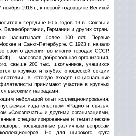
ноября 1918 г., к первой годовщине Великой
осится к середине 60-х годов 19 в. Союзы и
, Великобритании, Германии и других стран.
не насчитывает более 100 лет. Первые
оскве и Санкт-Петербурге. С 1923 г. начало
е свои отделения во многих городах СССР.
ВОФ) — массовая добровольная организация,
ого, свыше 200 тыс. школьников, учащихся
ются в кружках и клубах юношеской секции
лателии, в которую входят национальные
 филателисты принимают участие в крупных
тся высокими наградами.
ющим небольшой опыт коллекционирования,
ыпускаемая издательством «Радио и связь»,
ом «Союзпечать» и другими организациями,
енные специализированные и тематические
 брошюры, посвященные различным вопросам
коллекционеров. Но для широкого круга