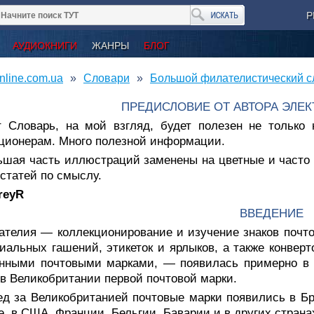
Р
АУДИОКНИГИ
ЖАНРЫ
БЛОГ
nline.com.ua
Словари
Большой филателистический сл
ПРЕДИСЛОВИЕ ОТ АВТОРА ЭЛЕ
т Словарь, на мой взгляд, будет полезен не тольк
ционерам. Много полезной информации.
ьшая часть иллюстраций заменены на цветные и часто 
статей по смыслу.
reyR
ВВЕДЕНИЕ
ателия — коллекционирование и изучение знаков почт
иальных гашений, этикеток и ярлыков, а также конверт
нными почтовыми марками, — появилась примерно в к
. в Великобритании первой почтовой марки.
ед за Великобританией почтовые марки появились в Б
, в США, Франции, Бельгии, Баварии и в других странах