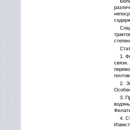
Бол
разли
непоср
содерж
Сле
тракто
степен
Ста
1. Ф
связи.
перев
почтов
2. 
Особен
3. П
водян
Филате
4. С
Извест