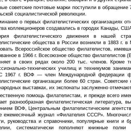
ые советские почтовые марки поступили в обращение 7 
ьской социалистической революции.
минание о первых филателистических организациях отн
ва коллекционеров создавались в городах Канады, США
ория филателистического движения в нашей стра
листические общества в России возникли в 1883 г. в М
овать Всероссийское общество филателистов, имевше
ванное в 1966 г. Всесоюзное общество филателистов (
няет в своих рядах около 200 тыс. членов. Кроме т
ссионально-технических училищ и техникумов занима
С 1967 г. ВОФ — член Международной федерации фи
листические организации более 60 стран. Советские
ародных выставках, их экспонаты заслуженно отмечаю
ественную помощь филателистам, и прежде всего име
ает разнообразная филателистическая литература, в
ением ВОФ, Центральным филателистическим агентств
же ежемесячный журнал «Филателия СССР». Многочисл
ги, руководства и справочники, популярные книги и
елии, систематически пополняют книжные полки 