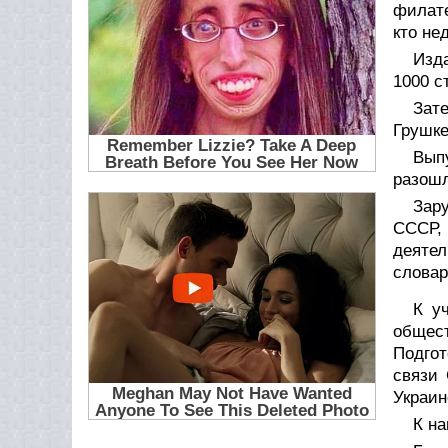
филате
кто не
Изда
1000 с
Зат
Грушке
Вып
разошл
Зар
СССР,
деятел
словар
К у
общес
Подгот
связи
Украин
К н