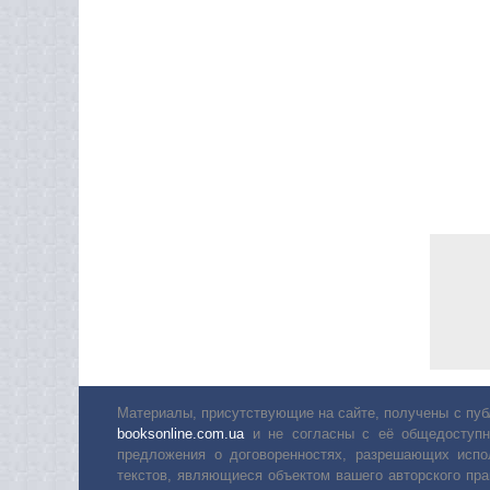
Материалы, присутствующие на сайте, получены с пуб
booksonline.com.ua
и не согласны с её общедоступн
предложения о договоренностях, разрешающих испо
текстов, являющиеся объектом вашего авторского пра