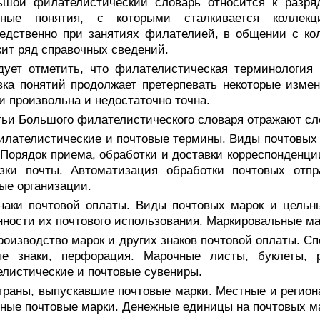
ьшой филателистический словарь относится к разря
чные понятия, с которыми сталкивается коллекц
едственно при занятиях филателией, в общении с ко
ит ряд справочных сведений.
дует отметить, что филателистическая терминология 
вка понятий продолжает претерпевать некоторые измен
и произвольна и недостаточно точна.
тьи Большого филателистического словаря отражают с
илателистические и почтовые термины. Виды почтовых 
 Порядок приема, обработки и доставки корреспонденци
озки почты. Автоматизация обработки почтовых отп
ые организации.
Знаки почтовой оплаты. Виды почтовых марок и цельн
ности их почтового использования. Маркировальные м
роизводство марок и других знаков почтовой оплаты. Сп
ые знаки, перфорация. Марочные листы, буклеты,
листические и почтовые сувениры.
траны, выпускавшие почтовые марки. Местные и регион
ные почтовые марки. Денежные единицы на почтовых м