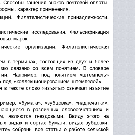
. Способы гашения знаков почтовой оплаты.
ормы, характер применения.
кций. Филателистические принадлежности.
листические исследования. Фальсификация
овых марок.
ические организации. Филателистическая
ем в терминах, состоящих из двух и более
изко связано со всем понятием. В словаре
огии. Например, под понятием «штемпель»
, а под «коллекционированием штемпелей» —
 в тексте слово «изъяты» означает изъятие
ример, «бумага», «зубцовка», «надпечатки»,
речающиеся в различных словосочетаниях и
м, являются гнездовыми. Ввиду этого на
ых видах и сортах бумаги, видах зубцовки,
очте» собраны все статьи о работе сельской