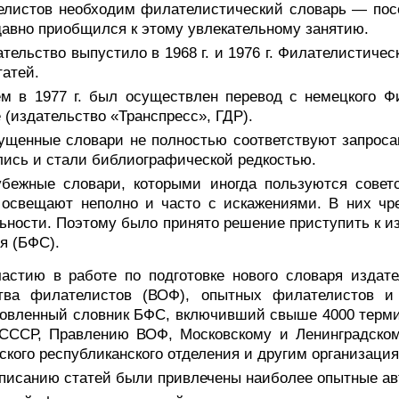
листов необходим филателистический словарь — посо
давно приобщился к этому увлекательному занятию.
тельство выпустило в 1968 г. и 1976 г. Филателистиче
татей.
ем в 1977 г. был осуществлен перевод с немецкого Фи
 (издательство «Транспресс», ГДР).
ущенные словари не полностью соответствуют запроса
ись и стали библиографической редкостью.
убежные словари, которыми иногда пользуются совет
 освещают неполно и часто с искажениями. В них чр
ьности. Поэтому было принято решение приступить к и
я (БФС).
частию в работе по подготовке нового словаря издат
тва филателистов (ВОФ), опытных филателистов и
овленный словник БФС, включивший свыше 4000 терми
 СССР, Правлению ВОФ, Московскому и Ленинградско
ского республиканского отделения и другим организаци
аписанию статей были привлечены наиболее опытные ав