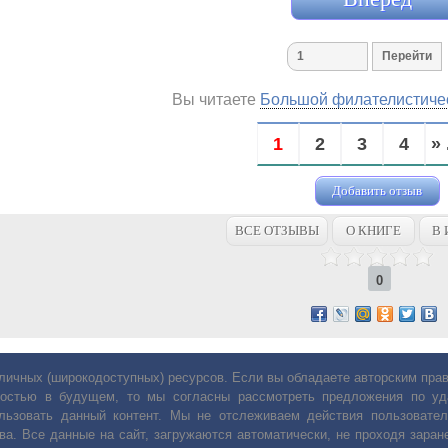
Вы читаете
Большой филателистичес
1
2
3
4
» 
Добавить отзыв
ВСЕ ОТЗЫВЫ
О КНИГЕ
В 
0
личных (широкодоступных) ресурсов. Если вы обладаете авторским пр
остью в будущем, то мы согласны рассмотреть предложения по уда
льзовать данный контент. Мы не отслеживаем действия пользовател
ва. Все данные на сайт, загружаются автоматически, не проходя заране