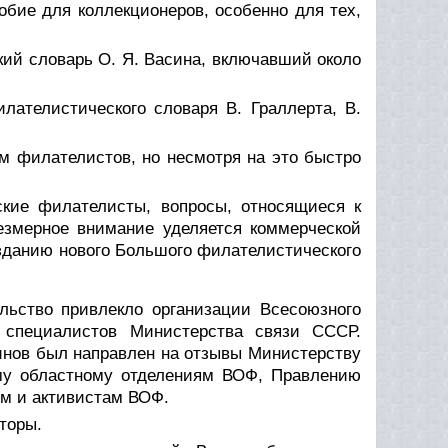
бие для коллекционеров, особенно для тех,
ский словарь О. Я. Васина, включавший около
лателистического словаря В. Граллерта, В.
м филателистов, но несмотря на это быстро
ские филателисты, вопросы, относящиеся к
езмерное внимание уделяется коммерческой
зданию нового Большого филателистического
ельство привлекло организации Всесоюзного
 специалистов Министерства связи СССР.
нов был направлен на отзывы Министерству
му областному отделениям ВОФ, Правлению
ям и активистам ВОФ.
торы.