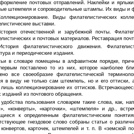
Оформление почтовых отправлений. Наклейки и ярлыки
ые штемпеля и сопроводительные штампы. Их виды и ф
Коллекционирование. Виды филателистических колле
листические выставки.
История отечественной и зарубежной почты. Филате
листических и почтовых материалов. Реставрация почт
История филателистического движения. Филателист
тура и периодические издания.
тьи в словаре помещены в алфавитном порядке, прич
 первым поставлено то из них, которое наиболее бл
нено все своеобразие филателистической терминол
я в виду не только сам штемпель, но и его оттиски
 лишь коллекционирование их оттисков. Встречающееся
 изданий из почтового обращения.
удобства пользования словарем такие слова, как, нап
и», «конверты», «карточки», «штемпеля» и др., вст
ящиеся к определенным филателистическим понятия
тствующее гнездовое слово собраны статьи о различн
 конвертов, карточек, штемпелей и т. п. В «земской п