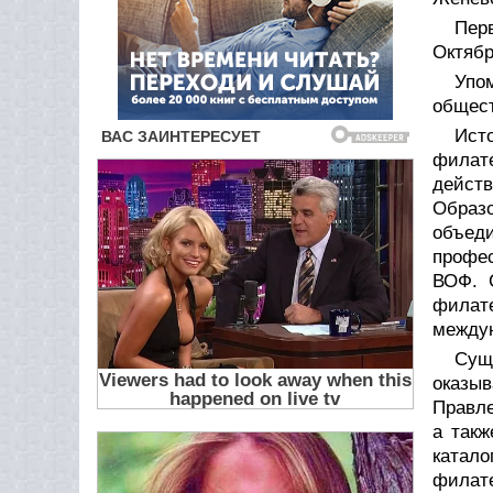
Перв
Октябр
Упо
общест
Ист
филате
действ
Образо
объеди
профе
ВОФ. 
филате
междун
Сущ
оказыв
Правл
а так
катало
филат