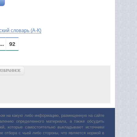
кий словарь (А-К)
...
92
ИЗБРАННОЕ
авом на какую либо информацию, размещенную на сайте
лению определенного материала, а также обсудить
ей, которые самостоятельно выкладывают источники
е отбора с чьей либо стороны, что является нормой в