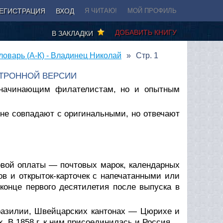
ЕГИСТРАЦИЯ
ВХОД
Я ЧИТАЮ!
МОЙ ПРОФИЛЬ
ДОБАВИТЬ КНИГУ
В ЗАКЛАДКИ
оварь (А-К) - Владинец Николай
Стр. 1
КТРОННОЙ ВЕРСИИ
о начинающим филателистам, но и опытным
не совпадают с оригинальными, но отвечают
овой оплаты — почтовых марок, календарных
ов и открыток-карточек с напечатанными или
онце первого десятилетия после выпуска в
разилии, Швейцарских кантонах — Цюрихе и
. В 1858 г. к ним присоединилась и Россия.