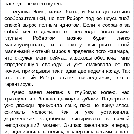
наследстве моего кузена.
Тетушка Элис, может быть, и была достаточно
сообразительной, но вот Роберт под ее неусыпной
опекой вырос полным идиотом. Если я сохраню за
собой место домашнего счетовода, богатеньким
глупым Робертом можно будет легко
манипулировать, и я смогу выстроить свой
маленький уютный мирок в пределах того кошмара,
что окружал меня сейчас, а доходы обеспечат мне
определенную свободу. Я уже смаковала ее по
ночам, прикидывая так и эдак две недели кряду. Так
что толстый Роберт станет наследником, это я
гарантирую.
Кучер завел экипаж в глубокую колею, нас
тряхнуло, и я больно щелкнула зубами. По дороге я
уже дважды прикусила язык, пока не приучилась
сжимать челюсти. Как я уже установила,
деревенские колдобины выныривают в самый
неподходящий момент. Экипаж завалился вперед,
и, вцепившись в шляпу, я уперлась ногами в пол.