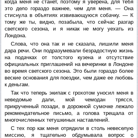
когда меня не станет, поэтому я уверена, для тебя
это дело гораздо важнее, чем для меня. — Она
стиснула в объятиях извивающуюся собачку. — К
тому же ты, видно, позабыла, что сейчас разгар
светского сезона, и я никак не могу уехать из
Лондона.
Слова, что она так и не сказала, лишили меня
дара речи. Они подразумевали безрадостную жизнь
на подачках от толстого кузена и отсутствие
официальных приглашений на вечеринки в Лондоне
во время светского сезона. Это были гораздо более
веские основания для поездки, чем даже ее любовь
к деньгам.
Так что теперь экипаж с грохотом уносил меня в
неведомые дали, мой чемодан трясся,
прикрученный позади, в дорожной сумочке лежало
рекомендательное письмо, а голова трещала от
многочисленных тетушкиных наставлений.
С тех пор как меня отрядили в столь невеселую
миссию, я тщательно обдумывала вопрос о