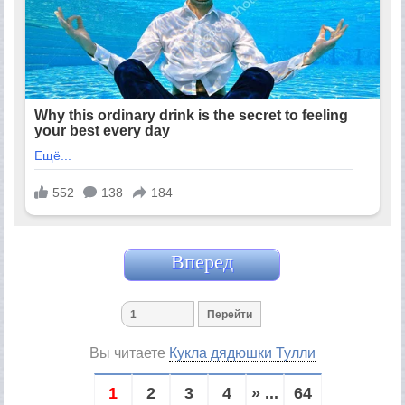
Вперед
Вы читаете
Кукла дядюшки Тулли
1
2
3
4
» ...
64