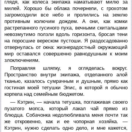
глядя, как колеса экипажа наматывают милю за
милей. Хорошо бы облака почернели, с грохотом
загромоздили все небо и пролились на землю
противным колючим дождем. А они, как комки
растрепанного гусиного пуха, вечными скитальцами
невозмутимо ползли вдоль горизонта, бросая тени
на поросшие вереском пустоши. Я раздосадованно
отвернулась от окна: жизнерадостный окружающий
мир оставался совершенно равнодушным к моим
злоключениям.
Поправляя шляпку, я огляделась вокруг.
Пространство внутри экипажа, отделанного алой
тканью, казалось сумрачным и душным, прямо как
гостиная моей тетушки Элис, в которой я обычно
корпела над семейным бюджетом.
— Кэтрин, — начала тетушка, поглаживая своего
пузатого мопса, который лакал чай прямо из
блюдца. Собачонка недолюбливала меня почти так
же откровенно, как и ее чопорная хозяйка. —
Кэтрин, нужно сделать одно дело, и мне кажется,