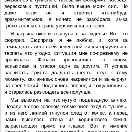
вересковых пустошей, было выше моих сил. Но
даже если он и ответил что-нибудь
вразумительное, я ничего не разобрала из-за
грохота копыт, скрипа упряжи и визга колес.
Я закрыла окно и откинулась на сиденье. Вот это
сюрприз. Сюрпризы я не люблю, и, хотя за
семнадцать лет своей невеселой жизни приучилась
терпеть что угодно, ситуация мне по-прежнему не
нравилась. Фонари проносились за окном,
вспыхивая и угасая один за другим. Я успела
насчитать триста двадцать шесть штук к тому
моменту, как экипаж снова накренился и вынырнул
на свет божий. Подавшись вперед и сощурившись,
я старалась разглядеть все получше.
Мы выехали на изогнутую подъездную аллею.
Позади в серо-зеленом холме зиял вход в туннель,
и из него линией тянулся след от колес, а перед
нами высилась стена из коричневого камня,
вырастающая прямо на глазах. Вот и имение