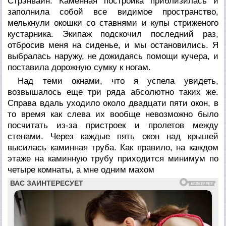
Стрэнвайн. Каменная постройка приблизилась и
заполнила собой все видимое пространство,
мелькнули окошки со ставнями и купы стриженого
кустарника. Экипаж подскочил последний раз,
отбросив меня на сиденье, и мы остановились. Я
выбралась наружу, не дожидаясь помощи кучера, и
поставила дорожную сумку к ногам.
Над теми окнами, что я успела увидеть,
возвышалось еще три ряда абсолютно таких же.
Справа вдаль уходило около двадцати пяти окон, в
то время как слева их вообще невозможно было
посчитать из-за пристроек и пролетов между
стенами. Через каждые пять окон над крышей
высилась каминная труба. Как правило, на каждом
этаже на каминную трубу приходится минимум по
четыре комнаты, а мне одним махом