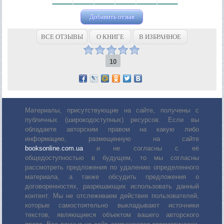
Добавить отзыв
ВСЕ ОТЗЫВЫ
О КНИГЕ
В ИЗБРАННОЕ
10
Материалы, присутствующие на сайте, получены с
публичных (широкодоступных) ресурсов. Если вы
обладаете авторским правом на какую либо
информацию, размещенную на сайте
booksonline.com.ua
и не согласны с её
общедоступностью в будущем, то мы согласны
рассмотреть предложения по удалению определенного
материала, а также обсудить предложения о
договоренностях, разрешающих использовать данный
контент. Мы не отслеживаем действия пользователей,
которые самостоятельно выкладывают источники
текстов, являющиеся объектом вашего авторского