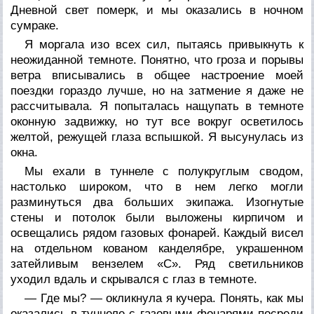
Дневной свет померк, и мы оказались в ночном
сумраке.
Я моргала изо всех сил, пытаясь привыкнуть к
неожиданной темноте. Понятно, что гроза и порывы
ветра вписывались в общее настроение моей
поездки гораздо лучше, но на затмение я даже не
рассчитывала. Я попыталась нащупать в темноте
оконную задвижку, но тут все вокруг осветилось
желтой, режущей глаза вспышкой. Я высунулась из
окна.
Мы ехали в туннеле с полукруглым сводом,
настолько широком, что в нем легко могли
разминуться два больших экипажа. Изогнутые
стены и потолок были выложены кирпичом и
освещались рядом газовых фонарей. Каждый висел
на отдельном кованом канделябре, украшенном
затейливым вензелем «С». Ряд светильников
уходил вдаль и скрывался с глаз в темноте.
— Где мы? — окликнула я кучера. Понять, как мы
оказались в туннеле с газовыми фонарями посреди