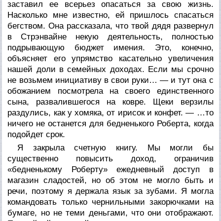
заставил ее всерьез опасаться за свою жизнь.
Насколько мне известно, ей пришлось спасаться
бегством. Она рассказала, что твой дядя развернул
в Стрэнвайне некую деятельность, полностью
подрывающую бюджет имения. Это, конечно,
объясняет его упрямство касательно увеличения
нашей доли в семейных доходах. Если мы срочно
не возьмем инициативу в свои руки… — и тут она с
обожанием посмотрела на своего единственного
сына, развалившегося на ковре. Щеки верзилы
раздулись, как у хомяка, от ирисок и конфет. — …то
ничего не останется для бедненького Роберта, когда
подойдет срок.
Я закрыла счетную книгу. Мы могли бы
существенно повысить доход, ограничив
«бедненькому Роберту» ежедневный доступ в
магазин сладостей, но об этом не могло быть и
речи, поэтому я держала язык за зубами. Я могла
командовать только чернильными закорючками на
бумаге, но не теми деньгами, что они отображают.