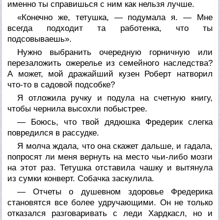
именно ты справишься с ним как нельзя лучше.
«Конечно же, тетушка, — подумала я. — Мне
всегда подходит та работенка, что ты
подсовываешь».
Нужно выбранить очередную горничную или
перезаложить ожерелье из семейного наследства?
А может, мой дражайший кузен Роберт натворил
что-то в садовой подсобке?
Я отложила ручку и подула на счетную книгу,
чтобы чернила высохли побыстрее.
— Боюсь, что твой дядюшка Фредерик слегка
повредился в рассудке.
Я молча ждала, что она скажет дальше, и гадала,
попросят ли меня вернуть на место чьи-либо мозги
на этот раз. Тетушка отставила чашку и вытянула
из сумки конверт. Собачка заскулила.
— Отчеты о душевном здоровье Фредерика
становятся все более удручающими. Он не только
отказался разговаривать с леди Хардкасл, но и