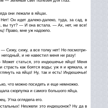
им — зеленый свет полезен для глаз.
огда они лежали в яйцах.
ет! Он идет далеко-далеко, туда, за сад, в
, вы тут? — И она встала. — Ах, нет, не все!
ц! Право, мне уж надоело.
— Сижу, сижу, а все толку нет! Но посмотри-
, негодный, и не навестил меня ни разу!
 — Может статься, это индюшечье яйцо! Меня
 страсть как боятся воды; уж я и крякала, и
зглянуть на яйцо! Ну, так и есть! Индюшечье!
ко, что можно посидеть и еще немножко.
ещала скорлупка и самого большого яйца.
ц. Утка оглядела его.
остальных! Неужели это индюшонок? Ну да в