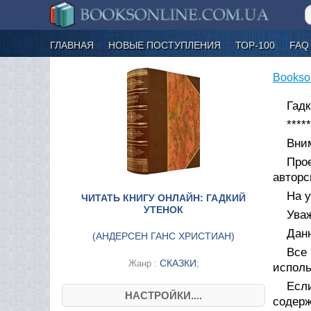
ГЛАВНАЯ
НОВЫЕ ПОСТУПЛЕНИЯ
ТОР-100
FAQ
Bookso
Гадк
*****
Вним
Про
авторс
На у
ЧИТАТЬ КНИГУ ОНЛАЙН: ГАДКИЙ
УТЕНОК
Ува
Дан
(
АНДЕРСЕН ГАНС ХРИСТИАН
)
Все
СКАЗКИ
Жанр :
;
исполь
Есл
НАСТРОЙКИ....
содер