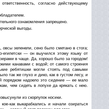
ответственность, согласно действующему
обладателем.
тельного ознакомления запрещено.
ерческой выгоды.
 овсы зеленели, сено было сметано в стога;
о-египетски — он выучился этому языку от
зерами в чаще. Да, хорошо было за городом!
кими канавами с водой; от самого строения
нькие ребятишки могли стоять под самыми
ло так же глухо и дико, как в густом лесу, и
ей порядком надоело это сидение — ее мало
ам, чем сидеть в лопухе да крякать с нею.
овысунули из скорлупок носики.
 кое-как выкарабкались и начали озираться