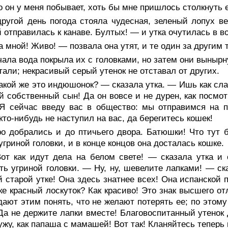
о он у меня побывает, хоть бы мне пришлось столкнуть е
другой день погода стояла чудесная, зеленый лопух в
 отправилась к канаве. Бултых! — и утка очутилась в в
 мной! Живо! — позвала она утят, и те один за другим 
ала вода покрыла их с головками, но затем они вынырну
тали; некрасивый серый утенок не отставал от других.
кой же это индюшонок? — сказала утка. — Ишь как слав
й собственный сын! Да он вовсе и не дурен, как посмот
Я сейчас введу вас в общество: мы отправимся на п
кто-нибудь не наступил на вас, да берегитесь кошек!
ро добрались и до птичьего двора. Батюшки! Что тут 
угриной головки, и в конце концов она досталась кошке.
от как идут дела на белом свете! — сказала утка и 
ть угриной головки. — Ну, ну, шевелите лапками! — ск
й старой утке! Она здесь знатнее всех! Она испанской 
ке красный лоскуток? Как красиво! Это знак высшего от
ают этим понять, что не желают потерять ее; по этому
Да не держите лапки вместе! Благовоспитанный утенок
ужу, как папаша с мамашей! Вот так! Кланяйтесь теперь 