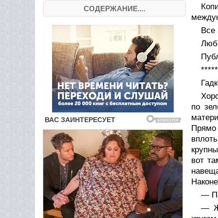
Коп
СОДЕРЖАНИЕ....
междун
Все 
Любо
Публ
*****
Гадк
Хоро
по зел
матери
Прямо 
вплот
крупны
вот та
навеща
Наконе
— Пи
— Ж