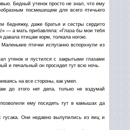
овью. Бедный утенок просто не знал, что ему
езобразным посмешищем для всего птичьего
ли бедняжку, даже братья и сестры сердито
а!» — а мать прибавляла: «Глаза бы мои тебя
я давала птицам корм, толкала ногою.
 Маленькие птички испуганно вспорхнули из
ал утенок и пустился с закрытыми глазами
алый и печальный он просидел тут всю ночь.
иваясь на все стороны, как умел.
м до этого нет дела, только не вздумай
позволили ему посидеть тут в камышах да
х гусака. Они недавно вылупились из яиц и