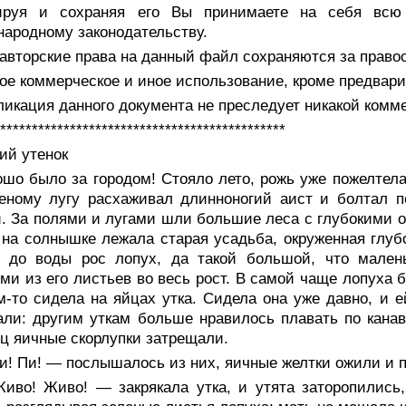
ируя и сохраняя его Вы принимаете на себя всю 
ародному законодательству.
авторские права на данный файл сохраняются за право
е коммерческое и иное использование, кроме предвари
икация данного документа не преследует никакой комм
*********************************************
ий утенок
шо было за городом! Стояло лето, рожь уже пожелтела,
еному лугу расхаживал длинноногий аист и болтал п
. За полями и лугами шли большие леса с глубокими о
на солнышке лежала старая усадьба, окруженная глубо
ь до воды рос лопух, да такой большой, что мале
ми из его листьев во весь рост. В самой чаще лопуха бы
м-то сидела на яйцах утка. Сидела она уже давно, и 
ли: другим уткам больше нравилось плавать по канавк
ц яичные скорлупки затрещали.
! Пи! — послышалось из них, яичные желтки ожили и п
иво! Живо! — закрякала утка, и утята заторопились,