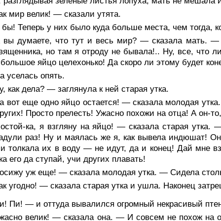
, разглядывая зеленые листья лопуха; мать не мешала 
к мир велик! — сказали утята.
бы! Теперь у них было куда больше места, чем тогда, к
вы думаете, что тут и весь мир? — сказала мать. — Н
вященника, но там я отроду не бывала!.. Ну, все, что ли
большое яйцо целехонько! Да скоро ли этому будет коне
а уселась опять.
, как дела? — заглянула к ней старая утка.
 вот еще одно яйцо остается! — сказала молодая утка. 
других! Просто прелесть! Ужасно похожи на отца! А он-то
остой-ка, я взгляну на яйцо! — сказала старая утка.
адули раз! Ну и маялась же я, как вывела индюшат! Они
 и толкала их в воду — не идут, да и конец! Дай мне в
ка его да ступай, учи других плавать!
сижу уж еще! — сказала молодая утка. — Сидела столь
к угодно! — сказала старая утка и ушла. Наконец затр
! Пи! — и оттуда вывалился огромный некрасивый птене
жасно велик! — сказала она. — И совсем не похож на 