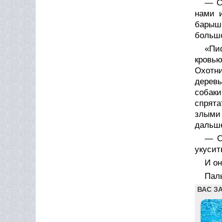
— С
нами 
барыш
большо
«Пи
кровью
Охотн
деревь
собаки
спрята
злыми 
дальш
— С
укусит
И он
Паль