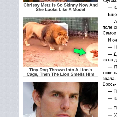
кругом
— Ка
Еще 
— А 
поле с
Самое 
И он
— Ну
— Да
ка на 
— П
тоже н
звала,
Брось-
— По
— Ка
— Пи
— У