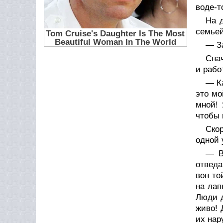
воде-т
На 
семьей
— За
Снач
и рабо
— Ка
это мо
мной! 
чтобы 
Ско
одной 
— В
отведа
вон то
на лап
Люди д
живо! 
их нар