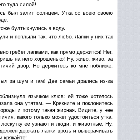
го туда силой!
есь был залит солнцем. Утка со всею своею
оде.
тоже бултыхнулись в воду.
ли и поплыли так, что любо. Лапки у них так
но гребет лапками, как прямо держится! Нет,
ришь на него хорошенько! Ну, живо, живо, за
тичий двор. Но держитесь ко мне поближе,
был за шум и гам! Две семьи дрались из-за
облизнула язычком клюв: ей тоже хотелось
азала она утятам. — Крякните и поклонитесь
породы и потому такая жирная. Видите, у нее
личия, какого только может удостоиться утка.
 лоскутку ее узнают и люди, и животные. Ну,
 должен держать лапки врозь и выворачивать
и крякайте!