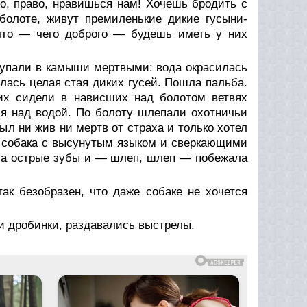
о, право, нравишься нам! Хочешь бродить с
болоте, живут премиленькие дикие гусыни-
 что — чего доброго — будешь иметь у них
а упали в камыши мертвыми: вода окрасилась
лась целая стая диких гусей. Пошла пальба.
них сидели в нависших над болотом ветвях
ся над водой. По болоту шлепали охотничьи
ыл ни жив ни мертв от страха и только хотел
я собака с высунутым языком и сверкающими
ила острые зубы и — шлеп, шлеп — побежала
ак безобразен, что даже собаке не хочется
ли дробинки, раздавались выстрелы.