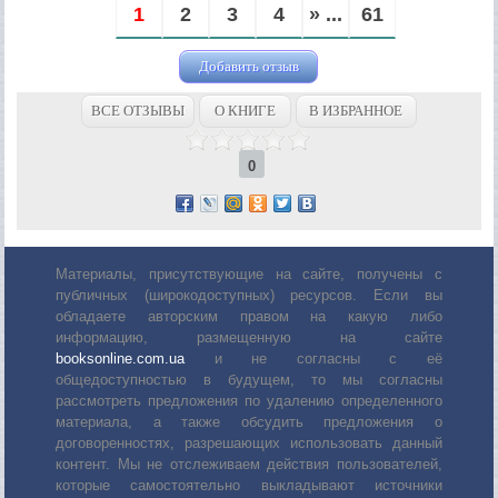
1
2
3
4
» ...
61
Добавить отзыв
ВСЕ ОТЗЫВЫ
О КНИГЕ
В ИЗБРАННОЕ
0
Материалы, присутствующие на сайте, получены с
публичных (широкодоступных) ресурсов. Если вы
обладаете авторским правом на какую либо
информацию, размещенную на сайте
booksonline.com.ua
и не согласны с её
общедоступностью в будущем, то мы согласны
рассмотреть предложения по удалению определенного
материала, а также обсудить предложения о
договоренностях, разрешающих использовать данный
контент. Мы не отслеживаем действия пользователей,
которые самостоятельно выкладывают источники