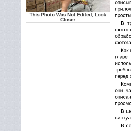
описыв
прило
просты
В т
фотог
обрабо
фотога
Как 
главе
исполь
требов
перед 
Комп
они ч
описан
просмо
В ш
виртуа
В с