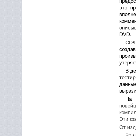
предос
это п
вполн
коммен
описы
DVD.
CD/
создав
произв
утеряе
В д
тестир
данные
вырази
На 
новей
компи
Эти фа
От изд
Ваш