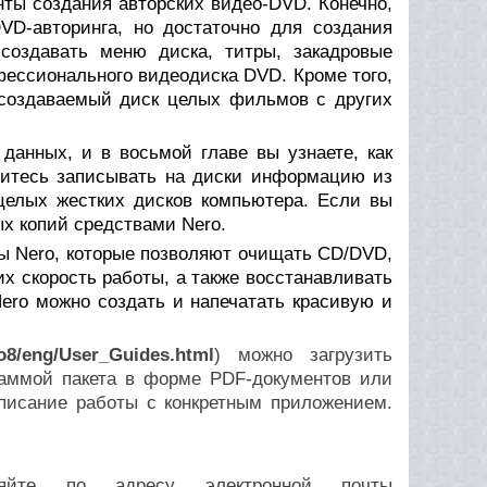
ты создания авторских видео-DVD. Конечно,
D-авторинга, но достаточно для создания
создавать меню диска, титры, закадровые
фессионального видеодиска DVD. Кроме того,
 создаваемый диск целых фильмов с других
данных, и в восьмой главе вы узнаете, как
читесь записывать на диски информацию из
 целых жестких дисков компьютера. Если вы
ых копий средствами Nero.
ы Nero, которые позволяют очищать CD/DVD,
х скорость работы, а также восстанавливать
ero можно создать и напечатать красивую и
o8/eng/User_Guides.html
) можно загрузить
раммой пакета в форме PDF-документов или
писание работы с конкретным приложением.
ляйте по адресу электронной почты