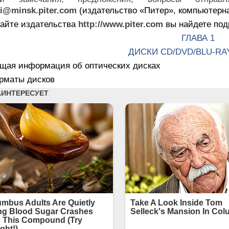
i@minsk.piter.com
(издательство «Питер», компьютерна
сайте издательства
http://www.piter.com
вы найдете по
ГЛАВА 1
ДИСКИ CD/DVD/BLU-RA
бщая информация об оптических дисках
орматы дисков