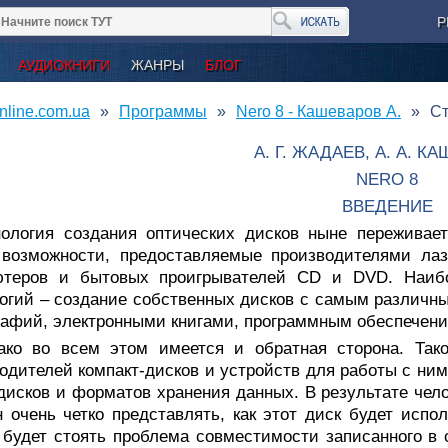
Р
АУДИОКНИГИ
ЖАНРЫ
БЛОГ
nline.com.ua
Программы
Nero 8 - Кашеваров А.
Ст
А. Г. ЖАДАЕВ, А. А. К
NERO 8
ВВЕДЕНИЕ
нология создания оптических дисков ныне переживае
 возможности, предоставляемые производителями лаз
ютеров и бытовых проигрывателей CD и DVD. Наибо
огий – создание собственных дисков с самым различ
афий, электронными книгами, программным обеспечени
ако во всем этом имеется и обратная сторона. Так
одителей компакт-дисков и устройств для работы с ни
дисков и форматов хранения данных. В результате чел
 очень четко представлять, как этот диск будет испо
 будет стоять проблема совместимости записанного в