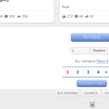
Вперед
Вы читаете
Nero 8
1
2
3
4
» 
Добавить отзыв
ВСЕ ОТЗЫВЫ
О КНИГЕ
В 
0