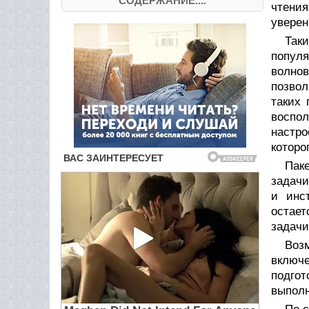
СОДЕРЖАНИЕ....
чтения
уверен
Так
популя
волнов
позвол
таких
воспо
настр
которо
Пак
задачи
и инс
остае
задачи
Воз
включ
подгот
выполн