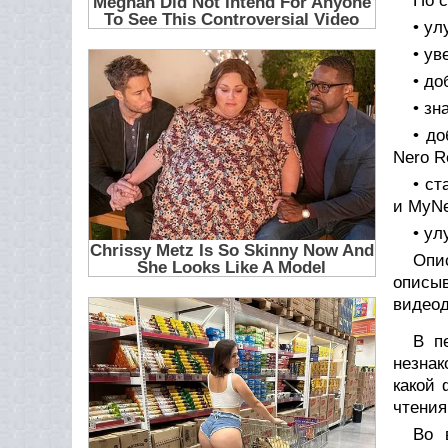
По 
• ул
• ув
• до
• з
• д
Nero R
• с
и MyNe
• ул
Опи
описы
видеод
В п
незнак
какой 
чтения
Во 