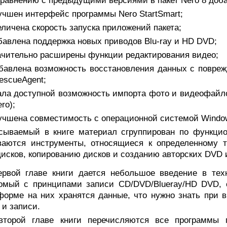
сравнению с предыдущими версиями в пакет Nero 8 до
учшен интерфейс программы Nero StartSmart;
еличена скорость запуска приложений пакета;
бавлена поддержка новых приводов Blu-ray и HD DVD;
начительно расширены функции редактирования видео;
обавлена возможность восстановления данных с повре
escueAgent;
тала доступной возможность импорта фото и видеофайл
ro);
учшена совместимость с операционной системой Window
сываемый в книге материал сгруппирован по функцион
ваются инструменты, относящиеся к определенному т
исков, копированию дисков и созданию авторских DVD и 
ервой главе книги дается небольшое введение в тех
омый с принципами записи CD/DVD/Blueray/HD DVD, с
форме на них хранятся данные, что нужно знать при в
 и записи.
второй главе книги перечисляются все программы 