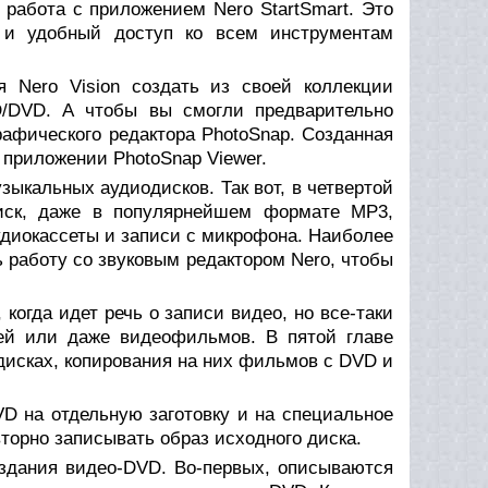
и работа с приложением Nero StartSmart. Это
й и удобный доступ ко всем инструментам
 Nero Vision создать из своей коллекции
/DVD. А чтобы вы смогли предварительно
афического редактора PhotoSnap. Созданная
 приложении PhotoSnap Viewer.
зыкальных аудиодисков. Так вот, в четвертой
диск, даже в популярнейшем формате MP3,
удиокассеты и записи с микрофона. Наиболее
ь работу со звуковым редактором Nero, чтобы
когда идет речь о записи видео, но все-таки
ей или даже видеофильмов. В пятой главе
дисках, копирования на них фильмов с DVD и
D на отдельную заготовку и на специальное
торно записывать образ исходного диска.
здания видео-DVD. Во-первых, описываются