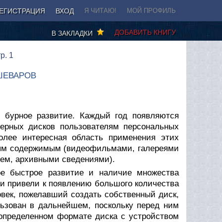
ЕГИСТРАЦИЯ
ВХОД
Я ЧИТАЮ!
МОЙ ПРОФИЛЬ
ДОБАВИТЬ КНИГУ
В ЗАКЛАДКИ
р. 1
АШЕВАРОВ
т бурное развитие. Каждый год появляются
ерных дисков пользователям персональных
лее интересная область применения этих
ным содержимым (видеофильмами, галереями
ем, архивными сведениями).
ое быстрое развитие и наличие множества
ми привели к появлению большого количества
овек, пожелавший создать собственный диск,
льзован в дальнейшем, поскольку перед ним
 определенном формате диска с устройством