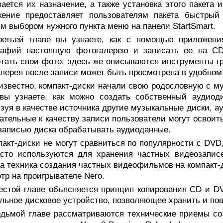
ается их назначение, а также установка этого пакета 
жение предоставляет пользователям пакета быстры
м выбором нужного пункта меню на панели StartSmart.
ретьей главе вы узнаете, как с помощью приложения
рафий настоящую фотогалерею и записать ее на CD
тать свои фото, здесь же описываются инструменты гр
лерея после записи может быть просмотрена в удобном
известно, компакт-диски начали свою родословную с му
 вы узнаете, как можно создать собственный аудио
зуя в качестве источника другие музыкальные диски, а
ательные к качеству записи пользователи могут освоит
записью диска обрабатывать аудиоданные.
акт-диски не могут сравниться по популярности с DVD, 
асто используются для хранения частных видеозапис
а техника создания частных видеофильмов на компакт-
тр на проигрывателе Nero.
естой главе объясняется принцип копирования CD и DV
льное дисковое устройство, позволяющее хранить и пов
едьмой главе рассматриваются технические приемы со