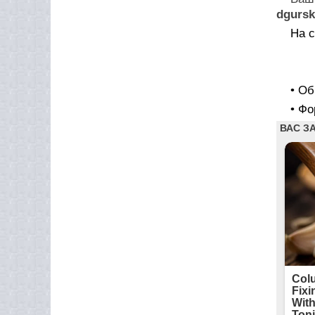
dgursk
На 
• О
• Ф