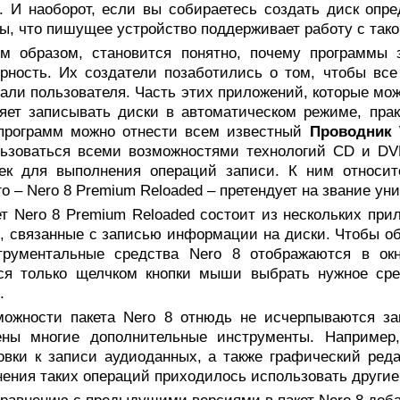
. И наоборот, если вы собираетесь создать диск опр
ы, что пишущее устройство поддерживает работу с тако
им образом, становится понятно, почему программы 
рность. Их создатели позаботились о том, чтобы вс
али пользователя. Часть этих приложений, которые мож
яет записывать диски в автоматическом режиме, прак
 программ можно отнести всем известный
Проводник
льзоваться всеми возможностями технологий CD и DV
оек для выполнения операций записи. К ним относит
го – Nero 8 Premium Reloaded – претендует на звание у
ет Nero 8 Premium Reloaded состоит из нескольких пр
, связанные с записью информации на диски. Чтобы об
трументальные средства Nero 8 отображаются в окн
тся только щелчком кнопки мыши выбрать нужное сре
.
можности пакета Nero 8 отнюдь не исчерпываются за
ены многие дополнительные инструменты. Например,
овки к записи аудиоданных, а также графический ред
ения таких операций приходилось использовать другие 