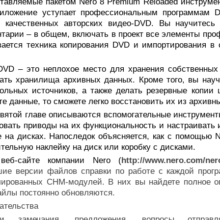
тавляемые пакетом Nero 8 Premium Reloaded инструмен
риложение уступает профессиональным программам DV
е качественных авторских видео-DVD. Вы научитесь 
тарии – в общем, включать в проект все элементы про
вается техника копирования DVD и импортирования в
DVD – это неплохое место для хранения собственных 
ать хранилища архивных данных. Кроме того, вы нау
ольных источников, а также делать резервные копии
те данные, то сможете легко восстановить их из архивн
евятой главе описываются вспомогательные инструмент
овать приводы на их функциональность и настраивать и
 на дисках. Напоследок объясняется, как с помощью N
тельную наклейку на диск или коробку с дисками.
веб-сайте компании Nero (
http://www.nero.com/ner
шие версии файлов справки по работе с каждой прог
лированных CHM-модулей. В них вы найдете полное о
йлы постоянно обновляются.
ательства
и замечания, предложения, вопросы отправ