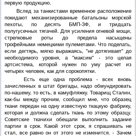
первую продукцию.
Вслед за танкистами временное расположение
покидают механизированные батальоны морской
пехоты, по десять БМП-3Ф, и тридцать
полугусечных тягачей. Для усиления огневой мощи,
стрелковые роты до предела насыщены
трофейными немецкими пулеметами. Что поделать,
если дегтярь, мягко выражаясь, "не дотягивает" до
необходимого уровня, а "максим" - это целая
артсистема, которой нужен по уму расчет из
четырех человек, как для сорокопятки.
Есть еще одна проблема - всех вновь
зачисленных в штат бригады, надо обмундировать
по-нашему, то есть, в камуфляжку. Товарищ Сталин,
как-бы между прочим, сообщил мне, что образец
ткани передан на одну известную ткацкую фабрику,
которая и должна сделать ткань по этому образцу.
Советские ткачихи обещали выполнить задание
партии в срок. Какой этот срок, я спрашивать не
стал, все равно он от этого не изменится. - Зачем