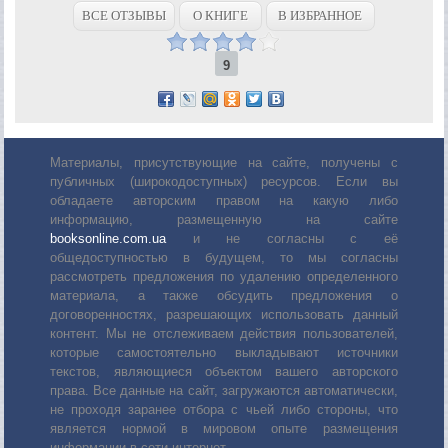
ВСЕ ОТЗЫВЫ
О КНИГЕ
В ИЗБРАННОЕ
9
Материалы, присутствующие на сайте, получены с
публичных (широкодоступных) ресурсов. Если вы
обладаете авторским правом на какую либо
информацию, размещенную на сайте
booksonline.com.ua
и не согласны с её
общедоступностью в будущем, то мы согласны
рассмотреть предложения по удалению определенного
материала, а также обсудить предложения о
договоренностях, разрешающих использовать данный
контент. Мы не отслеживаем действия пользователей,
которые самостоятельно выкладывают источники
текстов, являющиеся объектом вашего авторского
права. Все данные на сайт, загружаются автоматически,
не проходя заранее отбора с чьей либо стороны, что
является нормой в мировом опыте размещения
информации в сети интернет.