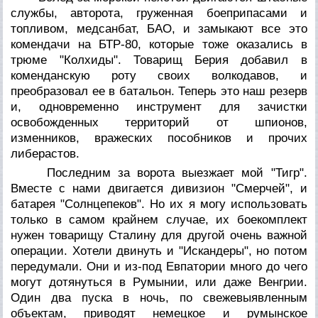
службы, авторота, груженная боеприпасами и
топливом, медсанбат, БАО, и замыкают все это
комендачи на БТР-80, которые тоже оказались в
трюме "Колхиды". Товарищ Берия добавил в
коменданскую роту своих волкодавов, и
преобразовал ее в батальон. Теперь это наш резерв
и, одновременно инструмент для зачистки
освобожденных территорий от шпионов,
изменников, вражеских пособников и прочих
либерастов.
Последним за ворота выезжает мой "Тигр".
Вместе с нами двигается дивизион "Смерчей", и
батарея "Солнцепеков". Но их я могу использовать
только в самом крайнем случае, их боекомплект
нужен товарищу Сталину для другой очень важной
операции. Хотели двинуть и "Искандеры", но потом
передумали. Они и из-под Евпатории много до чего
могут дотянуться в Румынии, или даже Венгрии.
Один два пуска в ночь, по свежевыявленным
объектам, приводят немецкое и румынское