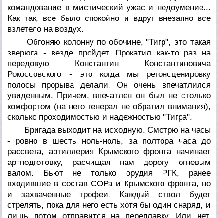
командование в мистический ужас и недоумение...
Как так, все было спокойно и вдруг внезапно все
взлетело на воздух.
Обгоняю колонну по обочине, "Тигр", это такая
зверюга - везде пройдет. Прокатил как-то раз на
передовую Константин Константиновича
Рокоссовского - это когда мы регонсценировку
полосы прорыва делали. Он очень впечатлился
увиденным. Причем, впечатлен он был не столько
комфортом (на него генерал не обратил внимания),
сколько проходимостью и надежностью "Тигра".
Бригада выходит на исходную. Смотрю на часы
- ровно в шесть ноль-ноль, за полтора часа до
рассвета, артиллерия Крымского фронта начинает
артподготовку, расчищая нам дорогу огневым
валом. Бьют не только орудия РГК, ранее
входившие в состав СОРа и Крымского фронта, но
и захваченные трофеи. Каждый ствол будет
стрелять, пока для него есть хотя бы один снаряд, и
лишь потом отправится на переплавку. Или нет,