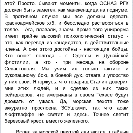
это? Просто, бывают моменты, когда ОСНАЗ РГК
должен быть заметен, как манекенщица на подиуме.
В противном случае мы все должны одевать
красноармейское х/б, и бесследно растворяться в
толпе. - Ага, плавали, знаем. Кроме того униформа
имеет крайне высокий психологический статус -
это, как перевод из кандидатов, в действительные
члены. А они этого достойны - настоящие бойцы.
Кто воюет полгода - с Одессы и Дунайской
флотилии, а кто - три месяца на обороне
Севастополя. Мы учим их только тактике и
рукопашному бою, а боевой дух, отвага и упорство
у них свои. Я горжусь, что товарищ Сталин доверил
мне этих людей, и я сделаю из них таких
рейнджеров, что американы в своем Техасе будут
дрожать от ужаса. Да, морская пехота тоже
аккуратно прослоена ЗСУшками, так что асам
люфтваффе не светит и здесь. Точнее светит
березовый крест, вместо железного.
Вслед за морской пехотой двигаются штабные