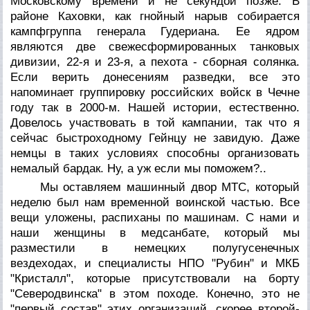
Московскому времени и не секундой позже. В
районе Каховки, как гнойный нарыв собирается
кампфгруппа генерала Гудериана. Ее ядром
являются две свежесформированных танковых
дивизии, 22-я и 23-я, а пехота - сборная солянка.
Если верить донесениям разведки, все это
напоминает группировку российских войск в Чечне
году так в 2000-м. Нашей истории, естественно.
Довелось участвовать в той кампании, так что я
сейчас быстроходному Гейнцу не завидую. Даже
немцы в таких условиях способны организовать
немалый бардак. Ну, а уж если мы поможем?..
Мы оставляем машинный двор МТС, который
неделю был нам временной воинской частью. Все
вещи уложены, распиханы по машинам. С нами и
наши женщины в медсанбате, который мы
разместили в немецких полугусенечных
вездеходах, и специалисты НПО "Рубин" и МКБ
"Кристалл", которые присутствовали на борту
"Северодвинска" в этом походе. Конечно, это не
"первый состав" этих организаций, скорее второй-