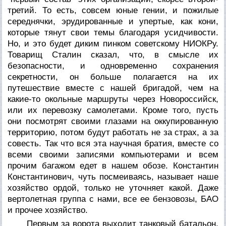
третий. То есть, совсем юные гении, и пожилые
середнячки, эрудированные и упертые, как кони,
которые тянут свои темы благодаря усидчивости.
Но, и это будет диким пинком советскому НИОКРу.
Товарищ Сталин сказал, что, в смысле их
безопасности, и одновременно сохранения
секретности, он больше полагается на их
путешествие вместе с нашей бригадой, чем на
какие-то окольные маршруты через Новороссийск,
или их перевозку самолетами. Кроме того, пусть
они посмотрят своими глазами на оккупированную
территорию, потом будут работать не за страх, а за
совесть. Так что вся эта научная братия, вместе со
всеми своими записями компьютерами и всем
прочим багажом едет в нашем обозе. Константин
Константинович, чуть посмеиваясь, называет наше
хозяйство ордой, только не уточняет какой. Даже
вертолетная группа с нами, все ее бензовозы, БАО
и прочее хозяйство.
Первым за ворота выходит танковый батальон.