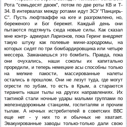
Рота "семьдесят двоек", потом по две роты КВ и Т-
34. В интервалах между ротами идут ЗСУ "Панцирь-
С". Пусть люфтваффе на юге и разгромлено, но,
береженого и Бог бережет. Каждый день они
пытаются подтянуть сюда новые силы. Как сказал
мне контр- адмирал Ларионов, пока Геринг внедряет
такую штуку как полевые мини-аэродромы, на
которых сидят по три бомбардировщика или четыре
мессера. Заманаешься это бомбить. Правда, пока
они очухались, наши соколы их капитально
проредили, и теперь немецкие асы способны только
на мелкие пакости, массированные налеты
остались в прошлом. Они не лезут туда, где могут
огрести по зубам, то есть в Крым, а стараются
тиранить наши тылы на других направлениях. Их
тактикой стали ночные удары малыми группами по
железнодорожным станциям, госпиталям и прочим
тылам. А ночных истребителей в советских ВВС
еще нет - у них то и обычных не хватает.
Эвакуированные заводы только-только дали свою