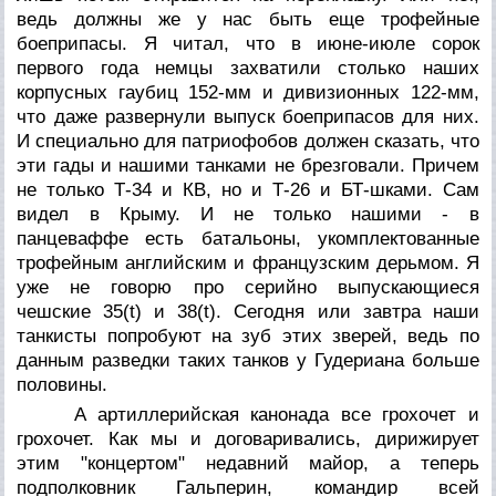
ведь должны же у нас быть еще трофейные
боеприпасы. Я читал, что в июне-июле сорок
первого года немцы захватили столько наших
корпусных гаубиц 152-мм и дивизионных 122-мм,
что даже развернули выпуск боеприпасов для них.
И специально для патриофобов должен сказать, что
эти гады и нашими танками не брезговали. Причем
не только Т-34 и КВ, но и Т-26 и БТ-шками. Сам
видел в Крыму. И не только нашими - в
панцеваффе есть батальоны, укомплектованные
трофейным английским и французским дерьмом. Я
уже не говорю про серийно выпускающиеся
чешские 35(t) и 38(t). Сегодня или завтра наши
танкисты попробуют на зуб этих зверей, ведь по
данным разведки таких танков у Гудериана больше
половины.
А артиллерийская канонада все грохочет и
грохочет. Как мы и договаривались, дирижирует
этим "концертом" недавний майор, а теперь
подполковник Гальперин, командир всей