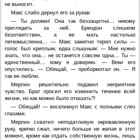
не выносит.
Макс слабо дернул его за рукав:
— Ты должен! Она так беззащитна… некому
приглядеть за ней. Брендон слишком
безответствен, а ее мать настолько
легкомысленна… — Макс заметно терял силы —
голос был хриплым, едва слышным: — Мне нужно
знать, что она… не останется совсем одна… Ты —
единственный… кому я доверяю. — Веки его
опустились. — Обещай, — пробормотал он. — Я
так ее люблю.
Мерлин решительно подавил неприятное
чувство. Брат просил его изменить течение всей
жизни, но как можно было отказать?!
— Обещай! — воскликнул Макс с полными слез
глазами.
Мерлин схватил неподатливую окровавленную
руку, крепко сжал, ничего больше не желая в этот
момент, кроме как отдать собственную жизнь, лишь