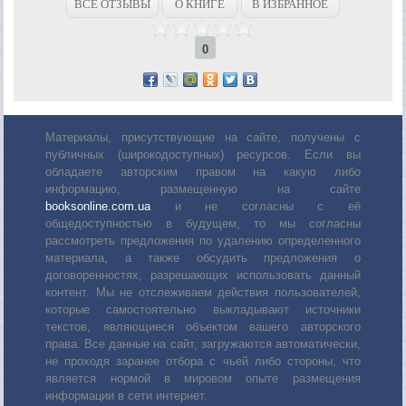
ВСЕ ОТЗЫВЫ
О КНИГЕ
В ИЗБРАННОЕ
0
Материалы, присутствующие на сайте, получены с
публичных (широкодоступных) ресурсов. Если вы
обладаете авторским правом на какую либо
информацию, размещенную на сайте
booksonline.com.ua
и не согласны с её
общедоступностью в будущем, то мы согласны
рассмотреть предложения по удалению определенного
материала, а также обсудить предложения о
договоренностях, разрешающих использовать данный
контент. Мы не отслеживаем действия пользователей,
которые самостоятельно выкладывают источники
текстов, являющиеся объектом вашего авторского
права. Все данные на сайт, загружаются автоматически,
не проходя заранее отбора с чьей либо стороны, что
является нормой в мировом опыте размещения
информации в сети интернет.