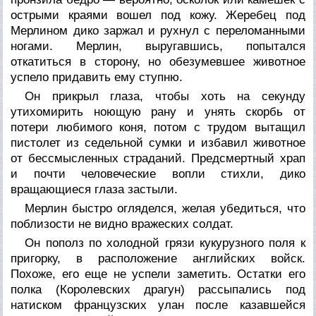
острыми краями вошел под кожу. Жеребец под
Мерлином дико заржал и рухнул с переломанными
ногами. Мерлин, выругавшись, попытался
откатиться в сторону, но обезумевшее животное
успело придавить ему ступню.
Он прикрыл глаза, чтобы хоть на секунду
утихомирить ноющую рану и унять скорбь от
потери любимого коня, потом с трудом вытащил
пистолет из седельной сумки и избавил животное
от бессмысленных страданий. Предсмертный храп
и почти человеческие вопли стихли, дико
вращающиеся глаза застыли.
Мерлин быстро огляделся, желая убедиться, что
поблизости не видно вражеских солдат.
Он пополз по холодной грязи кукурузного поля к
пригорку, в расположение английских войск.
Похоже, его еще не успели заметить. Остатки его
полка (Королевских драгун) рассыпались под
натиском французских улан после казавшейся