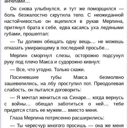
ангелами…
Он снова улыбнулся, и тут же поморщился —
боль безжалостно скрутила тело. С неожиданной
настойчивостью он вцепился в рукав Мерлина,
притянул брата к себе, едва касаясь уха ледяными
губами, прошептал:
— Ты должен обещать одну вещь… не можешь
отказать умирающему в последней просьбе…
Мерлин сморгнул слезы, осторожно подсунул
руку под плечо Макса и судорожно кивнул:
— Все, что угодно. Только скажи.
Посиневшие губы Макса безмолвно
зашевелились, на лбу проступил пот. Преодолевая
слабость, он пытался договорить:
— Я мечтал жениться на Синаре… когда вернусь
с войны… обещал заботиться о ней… тебе
придется стать ее мужем… вместо меня.
Глаза Мерлина потрясенно расширились:
— Ты чересчур многого просишь — она же меня