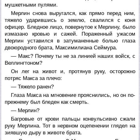
мушкетными пулями.
Мерлин снова выругался, как прямо перед ним,
тяжело ударившись о землю, свалился с коня
офицер. Бледное лицо, повернутое к Мерлину, было
измазано кровью и сажей. Пораженный ужасом
Мерлин уставился в затуманенные болью глаза
двоюродного брата, Максимилиана Сеймура.
— Макс? Почему ты не за линией наших войск, с
Веллингтоном?
Он лег на живот и, протянув руку, осторожно
потряс Макса за плечо:
— Тяжело ранен?
Глаза Макса на мгновение прояснились, но он по-
прежнему был бледен как смерть.
— Мерлин?
Багровые от крови пальцы конвульсивно сжали
руку Мерлина. Тот в нервном оцепенении глядел на
зиявшую дыру в животе брата.