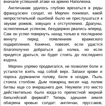
вначале успешной атаки на армию Наполеона.
Англичанам удалось глубоко врезаться в ряды
французских солдат, но Мерлин понимал, какой
непростительной ошибкой было не прислушаться к
звукам рожков, зовущих к отступлению. Драгуны,
ослепленные успехом, безудержно рвались вперед.
Сам он успел повернуть назад только в последнюю
минуту перед появлением вражеского
подкрепления. Конечно, повезет, если удастся
благополучно добраться до холма, но если
придется драться, он будет стоять до последнего
вздоха.
Мерлин упрямо продвигался, не позволяя боли и
усталости взять над собой верх. Запахи крови и
пороха дурманили голову, били в ноздри. Пыль
стояла столбом. Дым пожарищ висел над полем
битвы еще со вчерашнего дня. Неужели это место
действительно было когда-то прелестной мирной
бельгийской фермой? Теперь здешняя земля
обагрена кровью солдат: англичан, пруссаков,