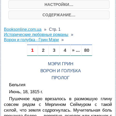
НАСТРОЙКИ....
СОДЕРЖАНИЕ....
Booksonline.com.ua
Стр. 1
Исторические любовные романы
Ворон и голубка - Грин Мэри
1
2
3
4
» ...
80
МЭРИ ГРИН
ВОРОН И ГОЛУБКА
ПРОЛОГ
Бельгия
Июнь, 18, 1815 г.
Пушечное ядро врезалось в размокшую глину
совсем рядом с Мерлином Сеймуром с такой
силой, что земля содрогнулась. Мучительная боль
пронзила бедро — вероятно, осколок или камешек с