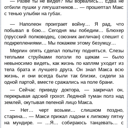
— Разве ты не видел? Мы ворвались… Едва не
отбили пушки у лягушатников… — прошептал Макс
с тенью улыбки на губах.
— Наполеон проиграет войну… Я рад, что
побывал в бою… Сегодня мы победим… Блюхер
(прусский полководец, союзник англичан) спешит с
подкреплениями… Мы покажем этому безумцу…
Мерлин опять сделал попытку подняться. Слезы
теплыми струйками ползли по щекам — было
невыносимо видеть, как жизнь по каплям уходит из
тела брата и лучшего друга. Он знал Макса всю
жизнь, и они всегда были так близки, сидели за
одной партой, вместе сражались на поле брани.
— Сейчас приведу доктора, — закричал он,
перекрывая адский грохот. Ледяной туман полз над
землей, окутывая пеленой лицо Макса.
— Нет… черт возьми… слишком поздно,
старина… — Макси прижал ладони к липкому пятну
на мундире. — …Я… собираюсь танцевать… с