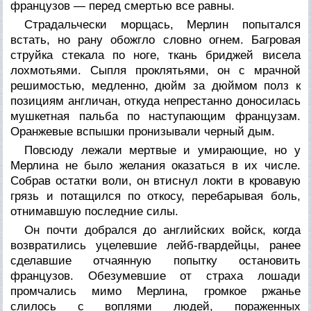
французов — перед смертью все равны.
Страдальчески морщась, Мерлин попытался
встать, но рану обожгло словно огнем. Багровая
струйка стекала по ноге, ткань бриджей висела
лохмотьями. Сыпля проклятьями, он с мрачной
решимостью, медленно, дюйм за дюймом полз к
позициям англичан, откуда непрестанно доносилась
мушкетная пальба по наступающим французам.
Оранжевые вспышки пронизывали черный дым.
Повсюду лежали мертвые и умирающие, но у
Мерлина не было желания оказаться в их числе.
Собрав остатки воли, он втиснул локти в кровавую
грязь и потащился по откосу, перебарывая боль,
отнимавшую последние силы.
Он почти добрался до английских войск, когда
возвратились уцелевшие лейб-гвардейцы, ранее
сделавшие отчаянную попытку остановить
французов. Обезумевшие от страха лошади
промчались мимо Мерлина, громкое ржанье
слилось с воплями людей, пораженных