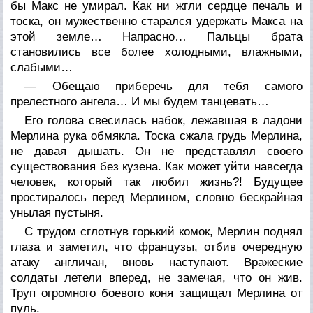
бы Макс не умирал. Как ни жгли сердце печаль и
тоска, он мужественно старался удержать Макса на
этой земле… Напрасно… Пальцы брата
становились все более холодными, влажными,
слабыми…
— Обещаю приберечь для тебя самого
прелестного ангела… И мы будем танцевать…
Его голова свесилась набок, лежавшая в ладони
Мерлина рука обмякла. Тоска сжала грудь Мерлина,
не давая дышать. Он не представлял своего
существования без кузена. Как может уйти навсегда
человек, который так любил жизнь?! Будущее
простиралось перед Мерлином, словно бескрайная
унылая пустыня.
С трудом сглотнув горький комок, Мерлин поднял
глаза и заметил, что французы, отбив очередную
атаку англичан, вновь наступают. Вражеские
солдаты летели вперед, не замечая, что он жив.
Труп огромного боевого коня защищал Мерлина от
пуль.