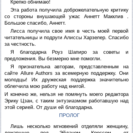
Крепко обнимаю!
Эта работа получила доброжелательную критику
со стороны внушающей ужас Аннетт Макклив
.
Большое спасибо, Аннетт.
Лисса получила свое имя в честь моей первой
читательницы и подруги Алиссы Харзелер. Спасибо
за честность.
Я благодарна Роуз Шапиро за советы и
предложения. Вы безмерно мне помогли.
Я признательна авторам, представленным на
сайте Allure Authors за всемерную поддержку. Они
молодцы! Их дружеская поддержка значительно
облегчила мою работу над книгой.
И конечно же, нельзя не помянуть моего редактора
Эрику Цзан, с таким энтузиазмом работавшую над
этой серией. От души ей благодарна.
ПРОЛОГ
Лишь несколько мгновений отделяли женщину,
лежавшую под Эйданом Кроссом, от