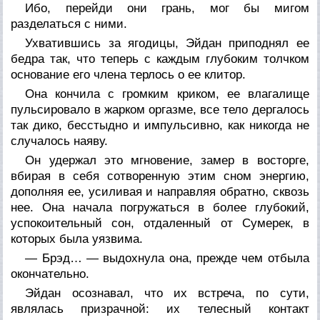
Ибо, перейди они грань, мог бы мигом
разделаться с ними.
Ухватившись за ягодицы, Эйдан приподнял ее
бедра так, что теперь с каждым глубоким толчком
основание его члена терлось о ее клитор.
Она кончила с громким криком, ее влагалище
пульсировало в жарком оргазме, все тело дергалось
так дико, бесстыдно и импульсивно, как никогда не
случалось наяву.
Он удержал это мгновение, замер в восторге,
вбирая в себя сотворенную этим сном энергию,
дополняя ее, усиливая и направляя обратно, сквозь
нее. Она начала погружаться в более глубокий,
успокоительный сон, отдаленный от Сумерек, в
которых была уязвима.
— Брэд… — выдохнула она, прежде чем отбыла
окончательно.
Эйдан осознавал, что их встреча, по сути,
являлась призрачной: их телесный контакт