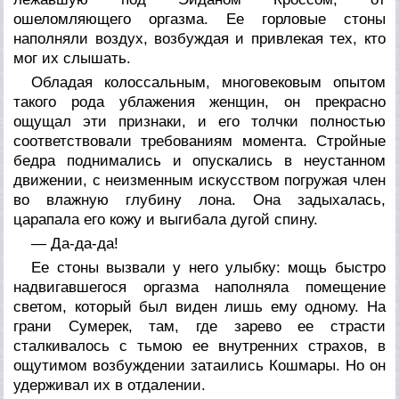
ошеломляющего оргазма. Ее горловые стоны
наполняли воздух, возбуждая и привлекая тех, кто
мог их слышать.
Обладая колоссальным, многовековым опытом
такого рода ублажения женщин, он прекрасно
ощущал эти признаки, и его толчки полностью
соответствовали требованиям момента. Стройные
бедра поднимались и опускались в неустанном
движении, с неизменным искусством погружая член
во влажную глубину лона. Она задыхалась,
царапала его кожу и выгибала дугой спину.
— Да-да-да!
Ее стоны вызвали у него улыбку: мощь быстро
надвигавшегося оргазма наполняла помещение
светом, который был виден лишь ему одному. На
грани Сумерек, там, где зарево ее страсти
сталкивалось с тьмою ее внутренних страхов, в
ощутимом возбуждении затаились Кошмары. Но он
удерживал их в отдалении.