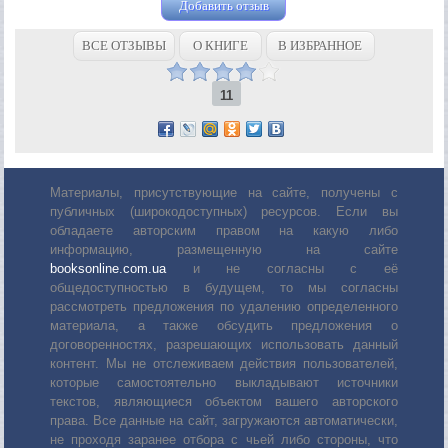
Добавить отзыв
ВСЕ ОТЗЫВЫ
О КНИГЕ
В ИЗБРАННОЕ
11
Материалы, присутствующие на сайте, получены с
публичных (широкодоступных) ресурсов. Если вы
обладаете авторским правом на какую либо
информацию, размещенную на сайте
booksonline.com.ua
и не согласны с её
общедоступностью в будущем, то мы согласны
рассмотреть предложения по удалению определенного
материала, а также обсудить предложения о
договоренностях, разрешающих использовать данный
контент. Мы не отслеживаем действия пользователей,
которые самостоятельно выкладывают источники
текстов, являющиеся объектом вашего авторского
права. Все данные на сайт, загружаются автоматически,
не проходя заранее отбора с чьей либо стороны, что