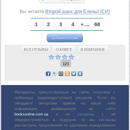
Вы читаете
Второй шанс для Елены! (СИ)
1
2
3
4
» ...
68
Добавить отзыв
ВСЕ ОТЗЫВЫ
О КНИГЕ
В ИЗБРАННОЕ
123
Материалы, присутствующие на сайте, получены с
публичных (широкодоступных) ресурсов. Если вы
обладаете авторским правом на какую либо
информацию, размещенную на сайте
booksonline.com.ua
и не согласны с её
общедоступностью в будущем, то мы согласны
рассмотреть предложения по удалению определенного