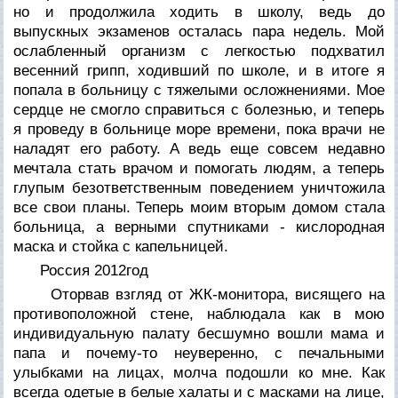
но и продолжила ходить в школу, ведь до
выпускных экзаменов осталась пара недель. Мой
ослабленный организм с легкостью подхватил
весенний грипп, ходивший по школе, и в итоге я
попала в больницу с тяжелыми осложнениями. Мое
сердце не смогло справиться с болезнью, и теперь
я проведу в больнице море времени, пока врачи не
наладят его работу. А ведь еще совсем недавно
мечтала стать врачом и помогать людям, а теперь
глупым безответственным поведением уничтожила
все свои планы. Теперь моим вторым домом стала
больница, а верными спутниками - кислородная
маска и стойка с капельницей.
Россия 2012год
Оторвав взгляд от ЖК-монитора, висящего на
противоположной стене, наблюдала как в мою
индивидуальную палату бесшумно вошли мама и
папа и почему-то неуверенно, с печальными
улыбками на лицах, молча подошли ко мне. Как
всегда одетые в белые халаты и с масками на лице,