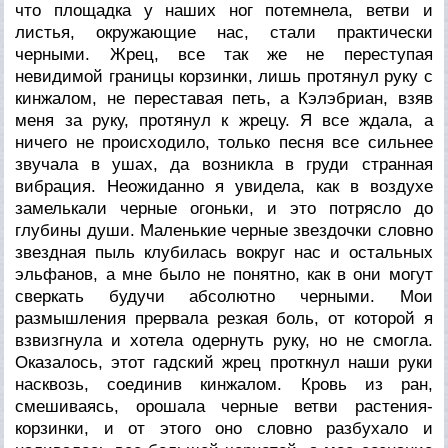
что площадка у наших ног потемнела, ветви и
листья, окружающие нас, стали практически
черными. Жрец, все так же не переступая
невидимой границы корзинки, лишь протянул руку с
кинжалом, не переставая петь, а Кэлэбриан, взяв
меня за руку, протянул к жрецу. Я все ждала, а
ничего не происходило, только песня все сильнее
звучала в ушах, да возникла в груди странная
вибрация. Неожиданно я увидела, как в воздухе
замелькали черные огоньки, и это потрясло до
глубины души. Маленькие черные звездочки словно
звездная пыль клубилась вокруг нас и остальных
эльфанов, а мне было не понятно, как в они могут
сверкать будучи абсолютно черными. Мои
размышления прервала резкая боль, от которой я
взвизгнула и хотела одернуть руку, но не смогла.
Оказалось, этот гадский жрец проткнул наши руки
насквозь, соединив кинжалом. Кровь из ран,
смешиваясь, орошала черные ветви растения-
корзинки, и от этого оно словно разбухало и