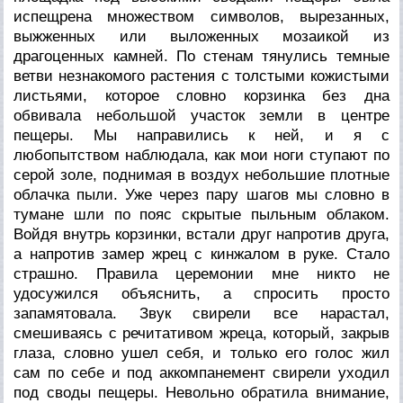
испещрена множеством символов, вырезанных,
выжженных или выложенных мозаикой из
драгоценных камней. По стенам тянулись темные
ветви незнакомого растения с толстыми кожистыми
листьями, которое словно корзинка без дна
обвивала небольшой участок земли в центре
пещеры. Мы направились к ней, и я с
любопытством наблюдала, как мои ноги ступают по
серой золе, поднимая в воздух небольшие плотные
облачка пыли. Уже через пару шагов мы словно в
тумане шли по пояс скрытые пыльным облаком.
Войдя внутрь корзинки, встали друг напротив друга,
а напротив замер жрец с кинжалом в руке. Стало
страшно. Правила церемонии мне никто не
удосужился объяснить, а спросить просто
запамятовала. Звук свирели все нарастал,
смешиваясь с речитативом жреца, который, закрыв
глаза, словно ушел себя, и только его голос жил
сам по себе и под аккомпанемент свирели уходил
под своды пещеры. Невольно обратила внимание,