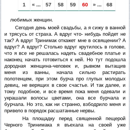
1
« ...
57
58
59
60
» ...
68
любимых женщин.
Сегодня день моей свадьбы, а я сижу в ванной
и трясусь от страха. А вдруг что- нибудь пойдет не
так? А вдруг Тринимак откажет мне в освящении? А
вдруг? А вдруг? Столько вдруг крутилось в голове,
что я все не решалась надеть свадебное платье и
наконец начать готовиться к ней. Но тут подошла
дородная женщина-человек и, рывком вытащив
меня из ванны, начала сильно растирать
полотенцем, при этом бурча про глупых молодых
девиц, не верящих в свое счастье. И так далее, и
тому подобное, и все время пока меня одевали и
украшали волосы цветами, она все бурчала и
бурчала. Но это, как ни странно, взбодрило меня и
привело в порядок расшатанные нервы.
На площадку перед священной пещерой
Черного Тринимака я въехала на своей уже