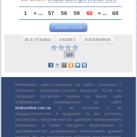
1
« ...
57
58
59
60
» ...
68
Добавить отзыв
ВСЕ ОТЗЫВЫ
О КНИГЕ
В ИЗБРАННОЕ
123
Материалы, присутствующие на сайте, получены с
публичных (широкодоступных) ресурсов. Если вы
обладаете авторским правом на какую либо
информацию, размещенную на сайте
booksonline.com.ua
и не согласны с её
общедоступностью в будущем, то мы согласны
рассмотреть предложения по удалению определенного
материала, а также обсудить предложения о
договоренностях, разрешающих использовать данный
контент. Мы не отслеживаем действия пользователей,