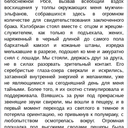
белоснежной Росе, вызвав всеобщий вздох
восхищения у толпы окружающих меня мужчин-
эльфанов, собравшихся здесь в огромном
количестве для свидетельствования заключенного
брака. Кэлэбриан стоял вместе с отцом и жрецом-
служителем, как только я подъехала, жених,
наряженный в черный длиной до самого пола
бархатный камзол и кожаные штаны, изредка
мелькавшие в разрезе, подошел ко мне и аккуратно
снял с лошади. Мы стояли, держась друг за друга,
не в силах разорвать зрительный контакт. Его
серебристые глаза-озера сверкали и искрились,
затаенной внутренней энергией и желаниями, уже
не являющимися на сегодняшний день для меня
тайными. Более того, я их охотно стимулировала и
поддерживала. Взявшись за руки под прекрасные
звенящие звуки свирели, мы вошли в пещеру, и в
первый момент перехода из светлого в темное я
потеряла ориентацию, но привыкнув к полумраку, с
любопытством осмотрелась вокруг. Огромная
площадка под высокими сводами пещеры была