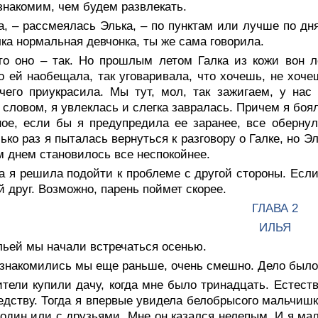
знакомим, чем будем развлекать.
а, – рассмеялась Элька, – по пунктам или лучше по дн
лка нормальная девчонка, ты же сама говорила.
-то оно – так. Но прошлым летом Галка из кожи вон 
о ей наобещала, так уговаривала, что хочешь, не хоче
чего приукрасила. Мы тут, мол, так зажигаем, у нас 
словом, я увлеклась и слегка завралась. Причем я боял
ое, если бы я предупредила ее заранее, все обернул
ько раз я пыталась вернуться к разговору о Галке, но 
 днем становилось все неспокойнее.
а я решила подойти к проблеме с другой стороны. Если
 друг. Возможно, парень поймет скорее.
ГЛАВА 2
ИЛЬЯ
льей мы начали встречаться осенью.
ознакомились мы еще раньше, очень смешно. Дело было 
тели купили дачу, когда мне было тринадцать. Естеств
едству. Тогда я впервые увидела белобрысого мальчишку
 один или с друзьями. Мне он казался нелепым. И я ма