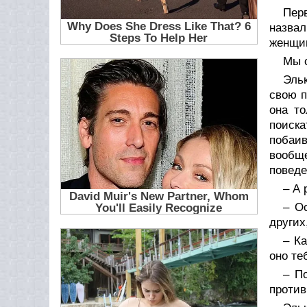
Пер
назвал
женщи
Мы с
Эль
свою п
она то
поиска
побаив
вообще
поведе
– А 
– О
других
– Ка
оно те
– П
против