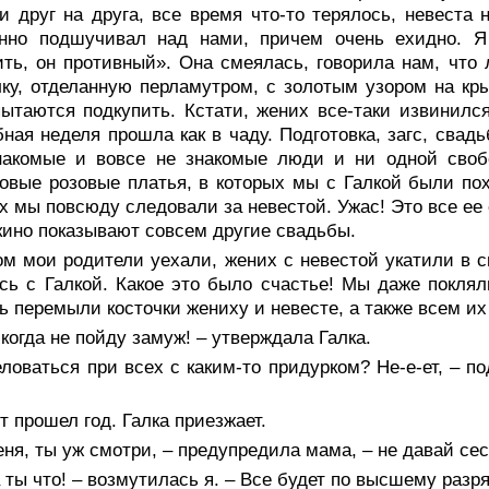
и друг на друга, все время что-то терялось, невеста
янно подшучивал над нами, причем очень ехидно. Я 
ть, он противный». Она смеялась, говорила нам, что
ку, отделанную перламутром, с золотым узором на кры
ытаются подкупить. Кстати, жених все-таки извинилс
ная неделя прошла как в чаду. Подготовка, загс, свад
накомые и вовсе не знакомые люди и ни одной своб
овые розовые платья, в которых мы с Галкой были по
х мы повсюду следовали за невестой. Ужас! Это все ее 
 кино показывают совсем другие свадьбы.
м мои родители уехали, жених с невестой укатили в с
сь с Галкой. Какое это было счастье! Мы даже поклял
ь перемыли косточки жениху и невесте, а также всем их
когда не пойду замуж! – утверждала Галка.
ловаться при всех с каким-то придурком? Не-е-ет, – п
т прошел год. Галка приезжает.
ня, ты уж смотри, – предупредила мама, – не давай сес
 ты что! – возмутилась я. – Все будет по высшему разр