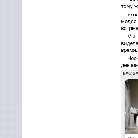
тому ж
Уход
медле
встреч
Мы 
видела
время.
Нес
девчон