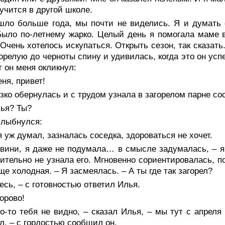
 учится в другой школе.
шло больше года, мы почти не виделись. Я и думать 
Было по-летнему жарко. Целый день я помогала маме в
 Очень хотелось искупаться. Открыть сезон, так сказать
горелую до черноты спину и удивилась, когда это он успе
 он меня окликнул:
ня, привет!
зко обернулась и с трудом узнала в загорелом парне со
лья? Ты?
улыбнулся:
я уж думал, зазналась соседка, здороваться не хочет.
звини, я даже не подумала… в смысле задумалась, – я
ительно не узнала его. Мгновенно сориентировалась, п
ще холодная. – Я засмеялась. – А ты где так загорел?
есь, – с готовностью ответил Илья.
орово!
о-то тебя не видно, – сказал Илья, – мы тут с апрел
л, – с гордостью сообщил он.