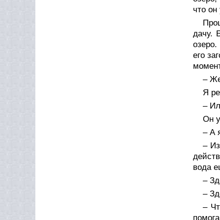
что он
Про
дачу. 
озеро.
его за
момент
– Же
Я ре
– И
Он 
– А 
– И
действ
вода е
– Зд
– Зд
– Чт
помога