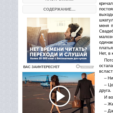
кричал
посто
СОДЕРЖАНИЕ....
выходи
шкатул
меня п
Свадеб
малоз
одинак
платья
Нет, в
Пото
остала
всласт
– Ни
– Це
друга.
И во
– Же
– Да