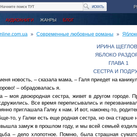
Р
АУДИОКНИГИ
ЖАНРЫ
БЛОГ
nline.com.ua
Современные любовные романы
Яблок
ИРИНА ЩЕГЛОВ
ЯБЛОКО РАЗДО
ГЛАВА 1
СЕСТРА И ПОДР
меня новость, – сказала мама, – Галя приедет на канику
орово! – обрадовалась я.
а – моя двоюродная сестра, живет в другом городе. П
сдружились. Все время переписывались и перезванивал
оянно приглашала Галку к нам. И вот, наконец-то, родите
ще-то, у Галки есть еще родная сестра, но она старше 
вышла замуж в прошлом году, и мы всей семьей ездили
дьба – дело хлопотное. Помню, была страшная сумато