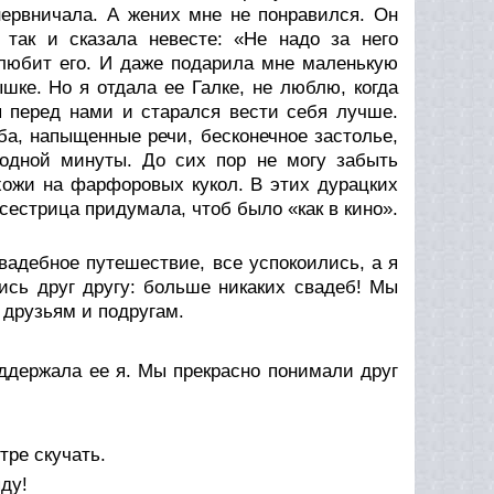
 нервничала. А жених мне не понравился. Он
так и сказала невесте: «Не надо за него
 любит его. И даже подарила мне маленькую
шке. Но я отдала ее Галке, не люблю, когда
я перед нами и старался вести себя лучше.
ьба, напыщенные речи, бесконечное застолье,
одной минуты. До сих пор не могу забыть
хожи на фарфоровых кукол. В этих дурацких
сестрица придумала, чтоб было «как в кино».
вадебное путешествие, все успокоились, а я
ись друг другу: больше никаких свадеб! Мы
 друзьям и подругам.
оддержала ее я. Мы прекрасно понимали друг
тре скучать.
яду!