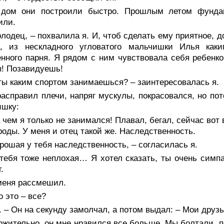
 дом они построили быстро. Прошлым летом фунда
или.
лодец, – похвалила я. И, чтоб сделать ему приятное, 
а, из нескладного угловатого мальчишки Илья как
нного парня. Я рядом с ним чувствовала себя ребенко
! Позавидуешь!
ты каким спортом занимаешься? – заинтересовалась я.
асправил плечи, напряг мускулы, покрасовался, но пот
ишку:
 чем я только не занимался! Плавал, бегал, сейчас вот 
роды. У меня и отец такой же. Наследственность.
рошая у тебя наследственность, – согласилась я.
 тебя тоже неплохая… Я хотел сказать, ты очень симп
.
меня рассмешил.
о это – все?
. – Он на секунду замолчал, а потом выдал: – Мои дру
жительно, он мне нравился все больше. Мы болтали, по