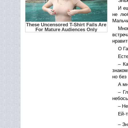
Эльк
И ещ
не лю
Мальчи
Мно
встреч
нравит
О Га
Есте
– К
знаком
но без
А мн
– Гл
небось
– Не
Ей-т
– Зн