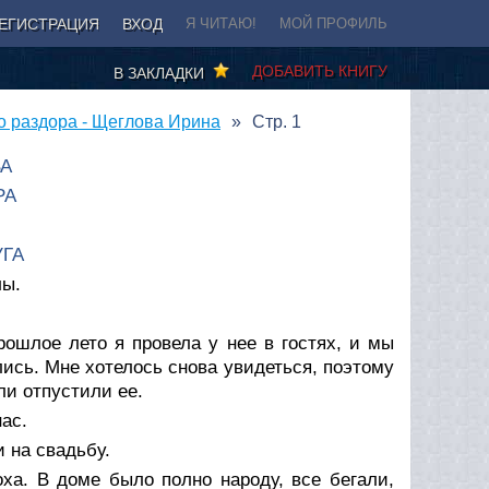
ЕГИСТРАЦИЯ
ВХОД
Я ЧИТАЮ!
МОЙ ПРОФИЛЬ
ДОБАВИТЬ КНИГУ
В ЗАКЛАДКИ
о раздора - Щеглова Ирина
Стр. 1
А
РА
УГА
лы.
рошлое лето я провела у нее в гостях, и мы
ись. Мне хотелось снова увидеться, поэтому
ли отпустили ее.
нас.
 на свадьбу.
ха. В доме было полно народу, все бегали,