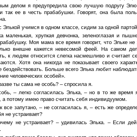
вым делом я предупредила свою лучшую подругу Элю.
и так ее в честь прабабушки. Говорят, она была поль
на.
 Элькой учимся в одном классе, сидим за одной партой 
ка маленькая, хрупкая девчонка, зеленоглазая и пышн
рабабушку. Моя мама все время говорит, что Эльке не 
лько внешне кажется невесомой феей. На самом деле
ть, к людям относится слегка насмешливо и считает 
аются. Хотя она никогда не показывает своего характ
 бездействовать. Больше всего Элька любит наблюдать 
ние человеческих особей».
разве ты сама не особь? – спросила я.
собь, – легко согласилась Элька, – но в то же время
, а потому имею право считать себя индивидуумом.
к все запутано, – не согласилась я, – есть же опреде
бя не устраивает?
очему не устраивает? – удивилась Элька. – Если дей
.