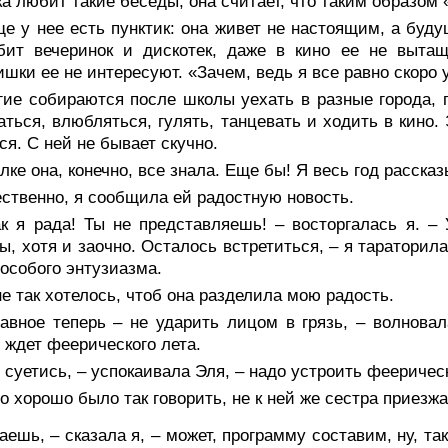
а любит такие беседы, она считает, что таким образом
е у нее есть пунктик: она живет не настоящим, а буду
бит вечеринок и дискотек, даже в кино ее не выта
шки ее не интересуют. «Зачем, ведь я все равно скоро
гие собираются после школы уехать в разные города, 
аться, влюбляться, гулять, танцевать и ходить в кино. 
ся. С ней не бывает скучно.
лке она, конечно, все знала. Еще бы! Я весь год расска
ственно, я сообщила ей радостную новость.
ак я рада! Ты не представляешь! – восторгалась я. –
ы, хотя и заочно. Осталось встретиться, – я тараторил
 особого энтузиазма.
е так хотелось, чтоб она разделила мою радость.
авное теперь – не ударить лицом в грязь, – волновал
 ждет феерического лета.
 суетись, – успокаивала Эля, – надо устроить феерическ
о хорошо было так говорить, не к ней же сестра приезжа
аешь, – сказала я, – может, программу составим, ну, та