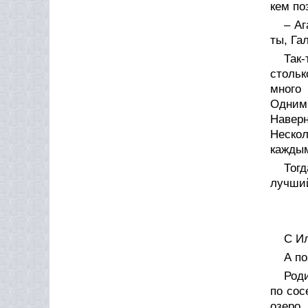
кем по
– Аг
ты, Га
Так
стольк
много 
Одним 
Наверн
Нескол
каждым
Тогд
лучший
С И
А п
Роди
по сос
озеро,