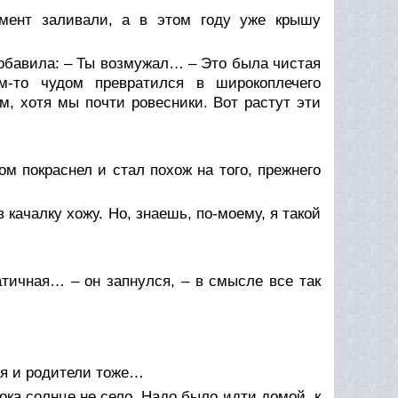
мент заливали, а в этом году уже крышу
добавила: – Ты возмужал… – Это была чистая
им-то чудом превратился в широкоплечего
м, хотя мы почти ровесники. Вот растут эти
ом покраснел и стал похож на того, прежнего
в качалку хожу. Но, знаешь, по-моему, я такой
атичная… – он запнулся, – в смысле все так
зья и родители тоже…
ка солнце не село. Надо было идти домой, к