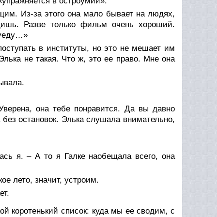
 «упражняется в остроумии».
щим. Из-за этого она мало бывает на людях,
щишь. Разве только фильм очень хороший.
 уеду…»
поступать в институты, но это не мешает им
Элька не такая. Что ж, это ее право. Мне она
зывала.
 Уверена, она тебе понравится. Да вы давно
а без остановок. Элька слушала внимательно,
ась я. – А то я Галке наобещала всего, она
ое лето, значит, устроим.
ет.
кой коротенький список: куда мы ее сводим, с