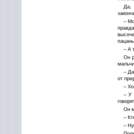
Да,
законч
– Мо
правд
высоче
пацаны
– А 
Он р
мальч
– Да
от при
– Хо
– У
говорят
Он 
– Кт
– Ну
Поло