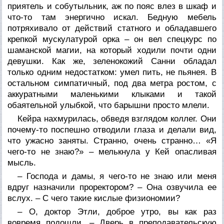
приятель и собутыльник, аж по пояс влез в шкаф и
что-то там энергично искал. Бедную мебель
потряхивало от действий статного и обладавшего
крепкой мускулатурой орка – он вел спецкурс по
шаманской магии, на который ходили почти одни
девушки. Как же, зеленокожий Санни обладал
только одним недостатком: умел пить, не пьянея. В
остальном симпатичный, под два метра ростом, с
аккуратными маленькими клыками и такой
обаятельной улыбкой, что барышни просто млели.
Кейра нахмурилась, обведя взглядом коллег. Они
почему-то поспешно отводили глаза и делали вид,
что ужасно заняты. Странно, очень странно… «Я
чего-то не знаю?» – мелькнула у Кей опасливая
мысль.
– Господа и дамы, я чего-то не знаю или меня
вдруг назначили проректором? – Она озвучила ее
вслух. – С чего такие кислые физиономии?
– О, доктор Этли, доброе утро, вы как раз
вовремя подошли. – Дверь в преподавательскую