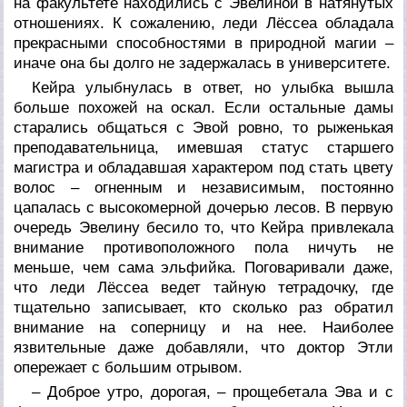
на факультете находились с Эвелиной в натянутых
отношениях. К сожалению, леди Лёссеа обладала
прекрасными способностями в природной магии –
иначе она бы долго не задержалась в университете.
Кейра улыбнулась в ответ, но улыбка вышла
больше похожей на оскал. Если остальные дамы
старались общаться с Эвой ровно, то рыженькая
преподавательница, имевшая статус старшего
магистра и обладавшая характером под стать цвету
волос – огненным и независимым, постоянно
цапалась с высокомерной дочерью лесов. В первую
очередь Эвелину бесило то, что Кейра привлекала
внимание противоположного пола ничуть не
меньше, чем сама эльфийка. Поговаривали даже,
что леди Лёссеа ведет тайную тетрадочку, где
тщательно записывает, кто сколько раз обратил
внимание на соперницу и на нее. Наиболее
язвительные даже добавляли, что доктор Этли
опережает с большим отрывом.
– Доброе утро, дорогая, – прощебетала Эва и с