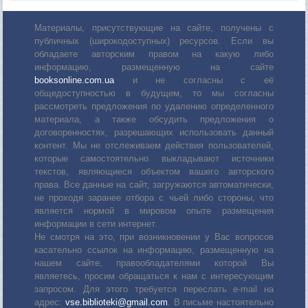
Материалы, присутствующие на сайте, получены с
публичных (широкодоступных) ресурсов. Если вы
обладаете авторским правом на какую либо
информацию, размещенную на сайте
booksonline.com.ua
и не согласны с её
общедоступностью в будущем, то мы согласны
рассмотреть предложения по удалению определенного
материала, а также обсудить предложения о
договоренностях, разрешающих использовать данный
контент. Мы не отслеживаем действия пользователей,
которые самостоятельно выкладывают источники
текстов, являющиеся объектом вашего авторского
права. Все данные на сайт, загружаются автоматически,
не проходя заранее отбора с чьей либо стороны, что
является нормой в мировом опыте размещения
информации в сети интернет.
Не смотря на это, при возникновении у Вас вопросов
касательно ссылок на информацию, размещенную на
нашем сайте, правообладателями которой Вы
являетесь, просим обращаться к нам с интересующим
запросом. Для этого требуется переслать е-mail на
адрес:
vse.biblioteki@gmail.com
. В письме настоятельно