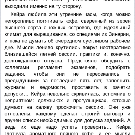
выходили именно на ту сторону.
Кейра любила эти утренние часы, когда можно
неторопливо потягивать кофе, сваренный из зерен
высшего сорта с южных островов, где идеальный
климат для выращивания, со специями из Зинарии,
и пока не думать об очередном суетливом рабочем
дне. Мысли лениво крутились вокруг неотвратимо
близившейся летней сессии, практики и, конечно,
долгожданного отпуска. Предстояло обсудить с
коллегами регламент экзаменов, подобрать
задания, чтобы они не пересекались с
предыдущими за последние пять лет, заполнить
журналы и ведомости, проставить в зачетки
допуски… Кейра невольно скривилась, вспомнив о
неприятном: должниках и прогульщиках, которые
думают на халяву проскочить сессию. Они уже
отловлены, каждому сделан строгий выговор и
вручен список необходимых для допуска заданий. А
ведь их еще надо успеть проверить… Кейра
глотнула ароматного пряного кофе, и ее мысли