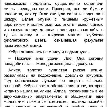
невозможно подделать, существенно облегчали
жизнь преподавателям. Проверив, все ли бумаги
положила, доктор Этли скинула халат и подошла к
шкафу. Белая блузка с пышным кружевным
воротником и манжетами, жилетка в темно- синюю
и красную клетку, длинная плиссированная юбка в
ту же клетку и – широкая мантия глубокого
фиолетового цвета, означавшая факультет
практической магии.
Кейра оглянулась на Алису и подмигнула.
– Пожелай мне удачи, Лис. Она сегодня
понадобится… – Молодая женщина вздохнула.
Алиса, толстая пушистая рыжая кошка,
развалилась на подоконнике, довольно жмурясь.
Под солнечными лучами ее шерсть казалась
огненной. Кейра просто обожала животное, которое
когда-то нашла на улице. Алиса, поселившись в ее
двухкомнатных апартаментах в общежитии еще
маленьким лохматым комочком, платила хозяйке
преданностью и поддержкой в любых трудных