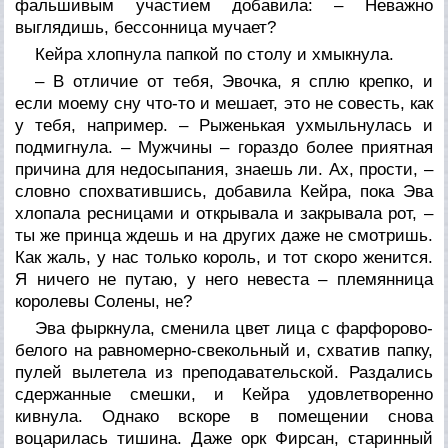
фальшивым участием добавила: – Неважно
выглядишь, бессонница мучает?
Кейра хлопнула папкой по столу и хмыкнула.
– В отличие от тебя, Эвочка, я сплю крепко, и
если моему сну что-то и мешает, это не совесть, как
у тебя, например. – Рыженькая ухмыльнулась и
подмигнула. – Мужчины – гораздо более приятная
причина для недосыпания, знаешь ли. Ах, прости, –
словно спохватившись, добавила Кейра, пока Эва
хлопала ресницами и открывала и закрывала рот, –
ты же принца ждешь и на других даже не смотришь.
Как жаль, у нас только король, и тот скоро женится.
Я ничего не путаю, у него невеста – племянница
королевы Солены, не?
Эва фыркнула, сменила цвет лица с фарфорово-
белого на равномерно-свекольный и, схватив папку,
пулей вылетела из преподавательской. Раздались
сдержанные смешки, и Кейра удовлетворенно
кивнула. Однако вскоре в помещении снова
воцарилась тишина. Даже орк Фирсан, старинный