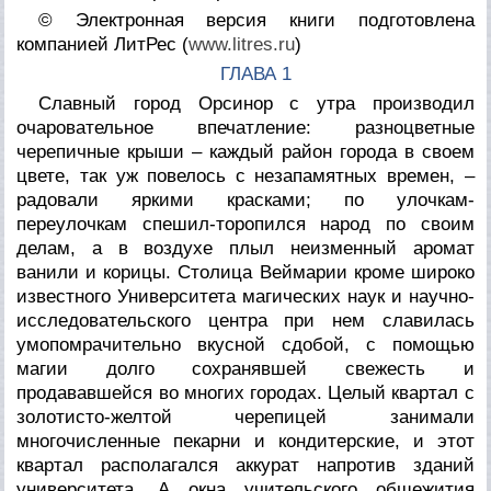
© Электронная версия книги подготовлена
компанией ЛитРес (
www.litres.ru
)
ГЛАВА 1
Славный город Орсинор с утра производил
очаровательное впечатление: разноцветные
черепичные крыши – каждый район города в своем
цвете, так уж повелось с незапамятных времен, –
радовали яркими красками; по улочкам-
переулочкам спешил-торопился народ по своим
делам, а в воздухе плыл неизменный аромат
ванили и корицы. Столица Веймарии кроме широко
известного Университета магических наук и научно-
исследовательского центра при нем славилась
умопомрачительно вкусной сдобой, с помощью
магии долго сохранявшей свежесть и
продававшейся во многих городах. Целый квартал с
золотисто-желтой черепицей занимали
многочисленные пекарни и кондитерские, и этот
квартал располагался аккурат напротив зданий
университета. А окна учительского общежития