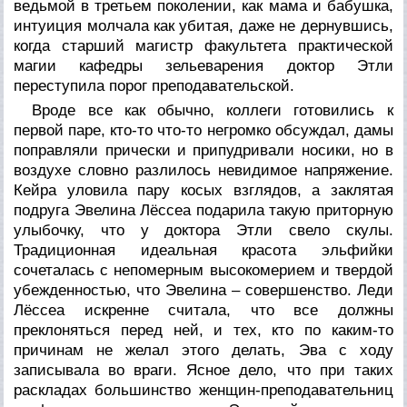
ведьмой в третьем поколении, как мама и бабушка,
интуиция молчала как убитая, даже не дернувшись,
когда старший магистр факультета практической
магии кафедры зельеварения доктор Этли
переступила порог преподавательской.
Вроде все как обычно, коллеги готовились к
первой паре, кто-то что-то негромко обсуждал, дамы
поправляли прически и припудривали носики, но в
воздухе словно разлилось невидимое напряжение.
Кейра уловила пару косых взглядов, а заклятая
подруга Эвелина Лёссеа подарила такую приторную
улыбочку, что у доктора Этли свело скулы.
Традиционная идеальная красота эльфийки
сочеталась с непомерным высокомерием и твердой
убежденностью, что Эвелина – совершенство. Леди
Лёссеа искренне считала, что все должны
преклоняться перед ней, и тех, кто по каким-то
причинам не желал этого делать, Эва с ходу
записывала во враги. Ясное дело, что при таких
раскладах большинство женщин-преподавательниц