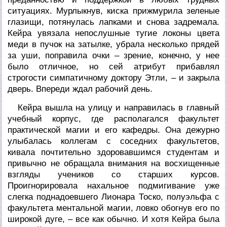
ситуациях. Мурлыкнув, киска прижмурила зеленые
глазищи, потянулась лапками и снова задремала.
Кейра увязала непослушные тугие локоны цвета
меди в пучок на затылке, убрала несколько прядей
за уши, поправила очки – зрение, конечно, у нее
было отличное, но сей атрибут прибавлял
строгости симпатичному доктору Этли, – и закрыла
дверь. Впереди ждал рабочий день.
Кейра вышла на улицу и направилась в главный
учебный корпус, где располагался факультет
практической магии и его кафедры. Она дежурно
улыбалась коллегам с соседних факультетов,
кивала почтительно здоровавшимся студентам и
привычно не обращала внимания на восхищенные
взгляды учеников со старших курсов.
Проигнорировала нахальное подмигивание уже
слегка поднадоевшего Лионара Тоско, полуэльфа с
факультета ментальной магии, ловко обогнув его по
широкой дуге, – все как обычно. И хотя Кейра была