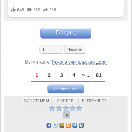
Вперед
Вы читаете
Тяжела учительская доля
1
2
3
4
» ...
81
Добавить отзыв
ВСЕ ОТЗЫВЫ
О КНИГЕ
В ИЗБРАННОЕ
4