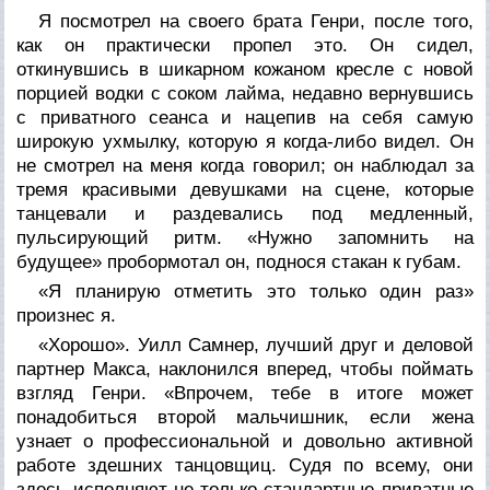
Я посмотрел на своего брата Генри, после того,
как он практически пропел это. Он сидел,
откинувшись в шикарном кожаном кресле с новой
порцией водки с соком лайма, недавно вернувшись
с приватного сеанса и нацепив на себя самую
широкую ухмылку, которую я когда-либо видел. Он
не смотрел на меня когда говорил; он наблюдал за
тремя красивыми девушками на сцене, которые
танцевали и раздевались под медленный,
пульсирующий ритм. «Нужно запомнить на
будущее» пробормотал он, поднося стакан к губам.
«Я планирую отметить это только один раз»
произнес я.
«Хорошо». Уилл Самнер, лучший друг и деловой
партнер Макса, наклонился вперед, чтобы поймать
взгляд Генри. «Впрочем, тебе в итоге может
понадобиться второй мальчишник, если жена
узнает о профессиональной и довольно активной
работе здешних танцовщиц. Судя по всему, они
здесь исполняют не только стандартные приватные