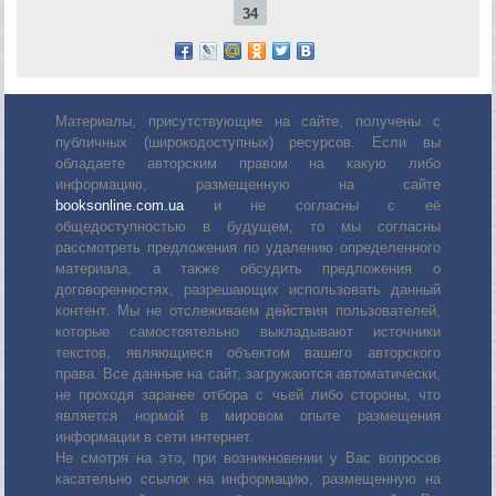
34
Материалы, присутствующие на сайте, получены с
публичных (широкодоступных) ресурсов. Если вы
обладаете авторским правом на какую либо
информацию, размещенную на сайте
booksonline.com.ua
и не согласны с её
общедоступностью в будущем, то мы согласны
рассмотреть предложения по удалению определенного
материала, а также обсудить предложения о
договоренностях, разрешающих использовать данный
контент. Мы не отслеживаем действия пользователей,
которые самостоятельно выкладывают источники
текстов, являющиеся объектом вашего авторского
права. Все данные на сайт, загружаются автоматически,
не проходя заранее отбора с чьей либо стороны, что
является нормой в мировом опыте размещения
информации в сети интернет.
Не смотря на это, при возникновении у Вас вопросов
касательно ссылок на информацию, размещенную на