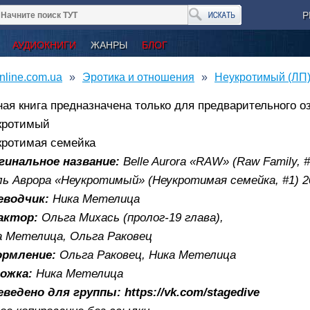
Р
АУДИОКНИГИ
ЖАНРЫ
БЛОГ
nline.com.ua
Эротика и отношения
Неукротимый (ЛП)
ая книга предназначена только для предварительного о
кротимый
кротимая семейка
гинальное название:
Belle Aurora «RAW» (Raw Family, #
ль Аврора «Неукротимый» (Неукротимая семейка, #1) 2
еводчик:
Ника Метелица
актор:
Ольга Михась (пролог-19 глава),
а Метелица, Ольга Раковец
рмление:
Ольга Раковец, Ника Метелица
ожка:
Ника Метелица
ведено для группы: https://vk.com/stagedive