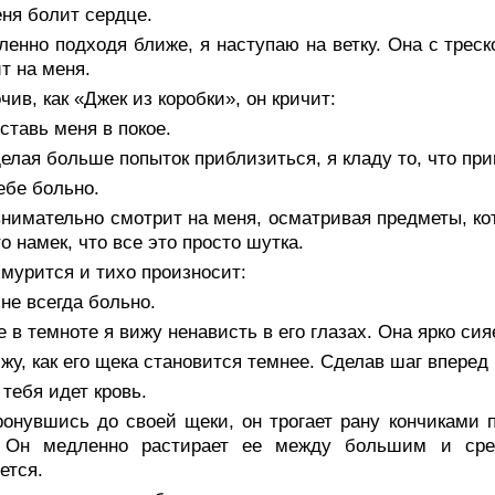
ня болит сердце.
енно подходя ближе, я наступаю на ветку. Она с треск
т на меня.
чив, как «Джек из коробки», он кричит:
тавь меня в покое.
елая больше попыток приблизиться, я кладу то, что пр
ебе больно.
нимательно смотрит на меня, осматривая предметы, кот
то намек, что все это просто шутка.
мурится и тихо произносит:
не всегда больно.
 в темноте я вижу ненависть в его глазах. Она ярко сия
жу, как его щека становится темнее. Сделав шаг вперед 
тебя идет кровь.
ронувшись до своей щеки, он трогает рану кончиками 
. Он медленно растирает ее между большим и сред
ется.