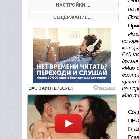
Люб
НАСТРОЙКИ....
на 
Пож
СОДЕРЖАНИЕ....
При
Име
испорч
котор
Сейчас
друзья
«Мир о
дости
чувств
не нор
Мне то
Сод
ПРО
Глав
Глав