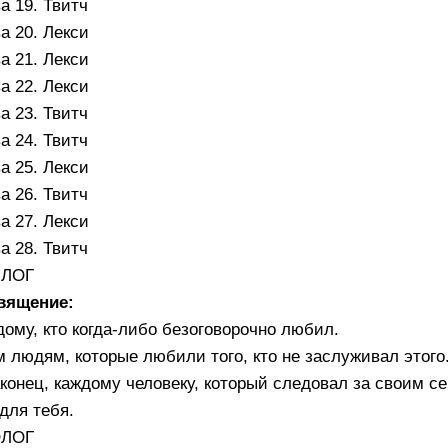
а 19. Твитч
а 20. Лекси
а 21. Лекси
а 22. Лекси
а 23. Твитч
а 24. Твитч
а 25. Лекси
а 26. Твитч
а 27. Лекси
а 28. Твитч
ЛОГ
вящение:
ому, кто когда-либо безоговорочно любил.
 людям, которые любили того, кто не заслуживал этого
конец, каждому человеку, который следовал за своим с
для тебя.
ЛОГ