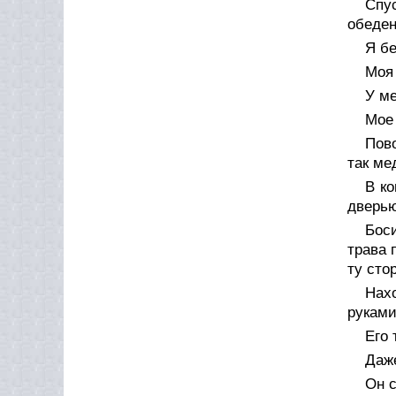
Спу
обеден
Я бе
Моя 
У ме
Мое 
Пов
так ме
В ко
дверью
Бос
трава 
ту сто
Нах
руками
Его 
Даже
Он 