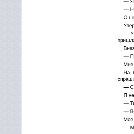
— Я-
— Ни
Он н
Упер
— У
пришла
Вне
— П
Мне 
На 
спраши
— С 
Я не
— Т
— Вс
Мое 
— Мн