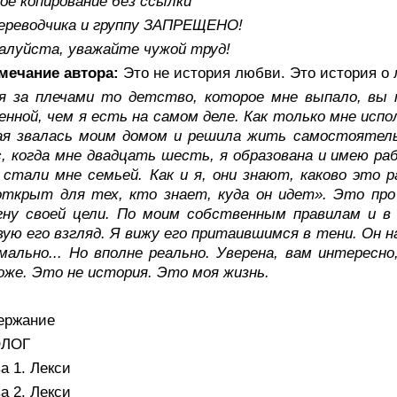
ое копирование без ссылки
переводчика и группу ЗАПРЕЩЕНО!
алуйста, уважайте чужой труд!
мечание автора:
Это не история любви. Это история о л
я за плечами то детство, которое мне выпало, вы
енной, чем я есть на самом деле. Как только мне исп
ая звалась моим домом и решила жить самостоятельн
, когда мне двадцать шесть, я образована и имею раб
 стали мне семьей. Как и я, они знают, каково это 
ткрыт для тех, кто знает, куда он идет». Это про м
гну своей цели. По моим собственным правилам и в
ую его взгляд. Я вижу его притаившимся в тени. Он 
мально... Но вполне реально. Уверена, вам интересн
же. Это не история. Это моя жизнь.
ержание
ЛОГ
а 1. Лекси
а 2. Лекси