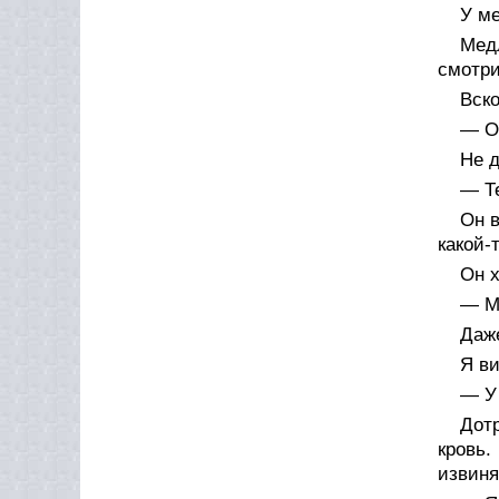
У ме
Медл
смотри
Вско
— Ос
Не д
— Т
Он в
какой-
Он х
— М
Даже
Я ви
— У 
Дот
кровь
извиня