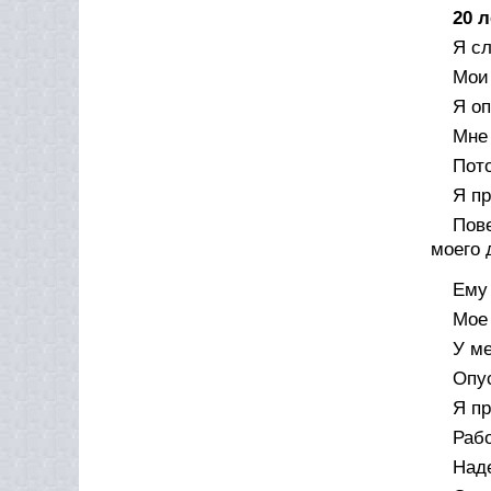
20 
Я с
Мои 
Я оп
Мне 
Пото
Я п
Пов
моего 
Ему
Мое 
У ме
Опус
Я п
Рабо
Наде