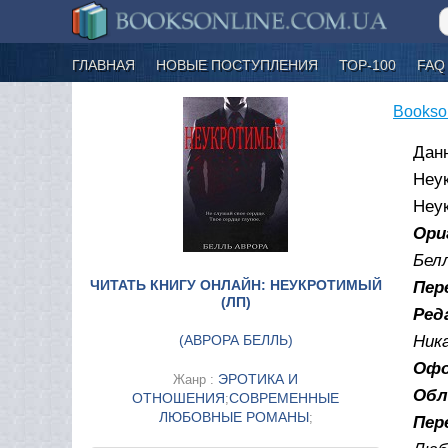
ГЛАВНАЯ
НОВЫЕ ПОСТУПЛЕНИЯ
ТОР-100
FAQ
Bookso
Данн
Неу
Неу
Ори
Бел
ЧИТАТЬ КНИГУ ОНЛАЙН: НЕУКРОТИМЫЙ
Пер
(ЛП)
Ред
(
АВРОРА БЕЛЛЬ
)
Ник
Офо
ЭРОТИКА И
Жанр :
Обл
ОТНОШЕНИЯ
СОВРЕМЕННЫЕ
;
ЛЮБОВНЫЕ РОМАНЫ
;
Пере