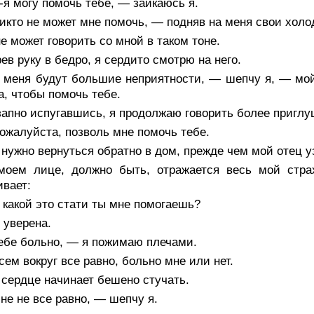
я могу помочь тебе, — заикаюсь я.
кто не может мне помочь, — подняв на меня свои холо
е может говорить со мной в таком тоне.
ев руку в бедро, я сердито смотрю на него.
 меня будут большие неприятности, — шепчу я, — мой 
, чтобы помочь тебе.
запно испугавшись, я продолжаю говорить более пригл
ожалуйста, позволь мне помочь тебе.
нужно вернуться обратно в дом, прежде чем мой отец узн
моем лице, должно быть, отражается весь мой страх
вает:
какой это стати ты мне помогаешь?
 уверена.
ебе больно, — я пожимаю плечами.
ем вокруг все равно, больно мне или нет.
сердце начинает бешено стучать.
е не все равно, — шепчу я.