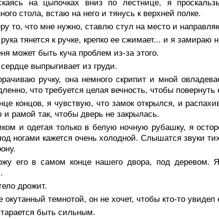
скаясь на цыпочках вниз по лестнице, я проскаль
ного стола, встаю на него и тянусь к верхней полке.
ру то, что мне нужно, ставлю стул на место и направля
рука тянется к ручке, крепко ее сжимает... и я замираю 
ня может быть куча проблем из-за этого.
сердце выпрыгивает из груди.
орачиваю ручку, она немного скрипит и мной овладева
дленно, что требуется целая вечность, чтобы повернуть 
нце концов, я чувствую, что замок открылся, и распах
 и рамой так, чтобы дверь не закрылась.
иком и одетая только в белую ночную рубашку, я осто
под ногами кажется очень холодной. Слышатся звуки тих
рону.
ожу его в самом конце нашего двора, под деревом. Я
.
тело дрожит.
 окутанный темнотой, он не хочет, чтобы кто-то увидел 
старается быть сильным.