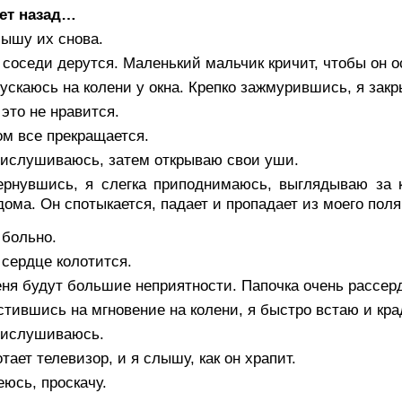
лет назад…
лышу их снова.
соседи дерутся. Маленький мальчик кричит, чтобы он о
ускаюсь на колени у окна. Крепко зажмурившись, я зак
это не нравится.
м все прекращается.
рислушиваюсь, затем открываю свои уши.
ернувшись, я слегка приподнимаюсь, выглядываю за к
дома. Он спотыкается, падает и пропадает из моего поля
 больно.
сердце колотится.
ня будут большие неприятности. Папочка очень рассер
тившись на мгновение на колени, я быстро встаю и кра
рислушиваюсь.
тает телевизор, и я слышу, как он храпит.
юсь, проскачу.