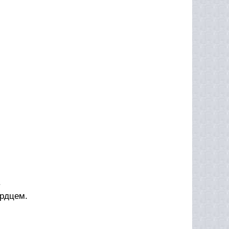
.
ердцем.