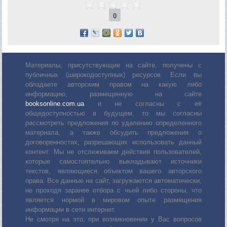
0
Материалы, присутствующие на сайте, получены с
публичных (широкодоступных) ресурсов. Если вы
обладаете авторским правом на какую либо
информацию, размещенную на сайте
booksonline.com.ua
и не согласны с её
общедоступностью в будущем, то мы согласны
рассмотреть предложения по удалению определенного
материала, а также обсудить предложения о
договоренностях, разрешающих использовать данный
контент. Мы не отслеживаем действия пользователей,
которые самостоятельно выкладывают источники
текстов, являющиеся объектом вашего авторского
права. Все данные на сайт, загружаются автоматически,
не проходя заранее отбора с чьей либо стороны, что
является нормой в мировом опыте размещения
информации в сети интернет.
Не смотря на это, при возникновении у Вас вопросов