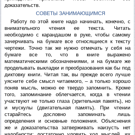
доказательств.
СОВЕТЫ ЗАНИМАЮЩИМСЯ
Работу по этой книге надо начинать, конечно, с
внимательного чтения ее текста. Читать
необходимо с карандашом в руке, чтобы самому
зачерчивать на бумаге все относящиеся к тексту
чертежи. Точно так же нужно отмечать у себя на
бумаге все то, что в книге выражено
математическими обозначениями, и на бумаге же
проделывать выкладки и преобразования как бы под
диктовку книги. Читая так, вы прежде всего лучше
уясните себе смысл читаемого, – а только хорошо
поняв мысль, можно ее твердо запомнить. Кроме
того, запоминание облегчается, когда в чтении
участвуют не только глаза (зрительная память), но
и мускулы (двигательная память). При чтении
старайтесь дословно запоминать лишь
определения и основные положения. Объяснения
же и доказательства затверживать наизусть нет
надобности: достаточно уловить ход мыслей, их