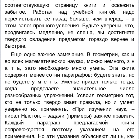
соответствующую страницу книги и освежить
забытое. Работая над учебной книгой, надо
перелистывать ее назад больше, чем вперед, – в
этом залог прочного усвоения. Будьте уверены, что,
продвигаясь медленно, не спеша, вы достигнете
твердого овладения предметом гораздо вернее и
быстрее.
Еще одно важное замечание. В геометрии, как и
во всех математических науках, можно немного, з н
а т ь, зато необходимо много уметь. Эта книга
содержит менее сотни параграфов; будете знать, но
не будете у м е т ь. Уменье придет только тогда,
когда проделаете значительное число
разнообразных упражнений. Усвоил геометрию тот,
кто не только твердо знает правила, но и умеет
уверенно их применять. «При изучении наук, –
писал Ньютон, – задачи (примеры) важнее правил».
Каждый параграф предлагаемой книги
сопровождается поэтому указанием на его
применения. Но эти указания объясняют лишь, как