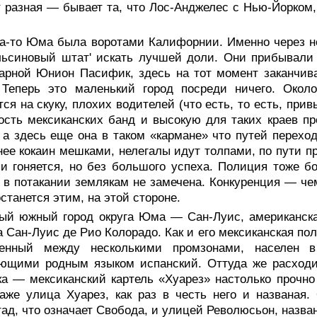
 разная — бывает та, что Лос-Анджелес с Нью-Йорком,
да-то Юма была воротами Калифорнии. Именно через н
льсиновый штат' искать лучшей доли. Они прибывали
арной Юнион Пасифик, здесь на тот момент заканчив
 Теперь это маленький город посреди ничего. Окол
ся на скуку, плохих водителей (что есть, то есть, прив
ость мексиканских банд и высокую для таких краев пр
 а здесь еще она в таком «кармане» что путей переход
нее кокаин мешками, нелегалы идут толпами, по пути п
и гоняется, но без большого успеха. Полиция тоже б
в потакании землякам не замечена. Конкуренция — че
останется этим, на этой стороне.
ый южный город округа Юма — Сан-Луис, американская
а Сан-Луис де Рио Колорадо. Как и его мексиканская по
оенный между несколькими промзонами, населен 
ающими родным языком испанский. Оттуда же расходи
а — мексиканский картель «Хуарез» настолько прочно 
аже улица Хуарез, как раз в честь него и названая.
ад, что означает Свобода, и улицей Революсьон, назван