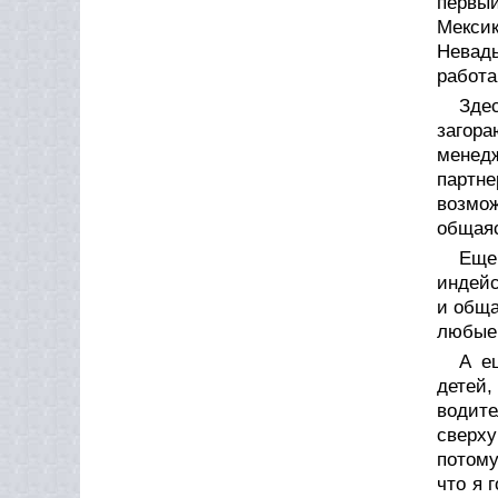
первый
Мексик
Невады
работа
Зде
загор
менедж
партн
возмож
общаяс
Еще
индейс
и обща
любые 
А е
детей,
водит
сверху
потому
что я 