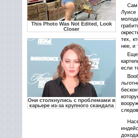
Сам 
Луисе 
молод
грабит
окрест
тех, к
нее, и
Еще
картел
если т
Воо
льгот
бескон
котору
воору
следов
Нас
индей
дохода