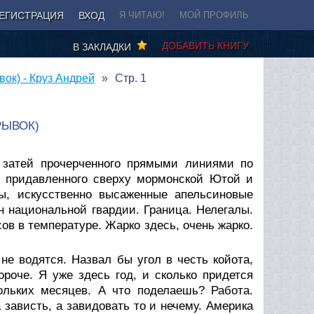
ЕГИСТРАЦИЯ
ВХОД
Я ЧИТАЮ!
МОЙ ПРОФИЛЬ
ДОБАВИТЬ КНИГУ
В ЗАКЛАДКИ
вок) - Круз Андрей
Стр. 1
РЫВОК)
 затей прочерченного прямыми линиями по
, придавленного сверху мормонской Ютой и
сы, искусственно высаженные апельсиновые
н национальной гвардии. Граница. Нелегалы.
ов в температуре. Жарко здесь, очень жарко.
не водятся. Назвал бы угол в честь койота,
ороче. Я уже здесь год, и сколько придется
ольких месяцев. А что поделаешь? Работа.
а зависть, а завидовать то и нечему. Америка