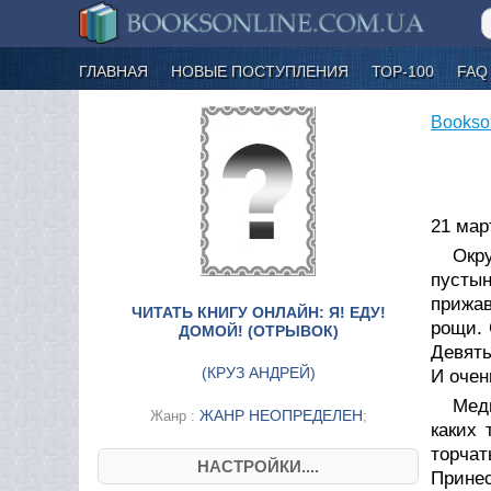
ГЛАВНАЯ
НОВЫЕ ПОСТУПЛЕНИЯ
ТОР-100
FAQ
Bookso
21 мар
Окр
пусты
прижав
ЧИТАТЬ КНИГУ ОНЛАЙН: Я! ЕДУ!
рощи. 
ДОМОЙ! (ОТРЫВОК)
Девять
(
КРУЗ АНДРЕЙ
)
И очен
Мед
ЖАНР НЕОПРЕДЕЛЕН
Жанр :
;
каких 
торча
НАСТРОЙКИ....
Принес