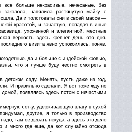
 все больше некрасивые, нечесаные, без
й заколола, напялила растянутую майку с
ошла. Да и толстоваты они в своей массе —
ской красотой, и зачастую, попадая в иные
расавице, ухоженной и элегантной, местные
ская верность здесь крепнет день ото дня.
последнего визита явно успокоилась, поняв,
огодетные, да и больше с индейской кровью,
лазны, что я лучше буду честно смотреть в
детском саду. Менять, пусть даже на год,
ли. И правильно сделали. Я вот тоже жду не
 домой, появляясь здесь потом с нечастыми
имерную сетку, удерживающую влагу в сухой
придумал, другие, я только в производство
надо, там ее девать некуда, а здесь это дело
о и много где еще, да вот случайно отсюда