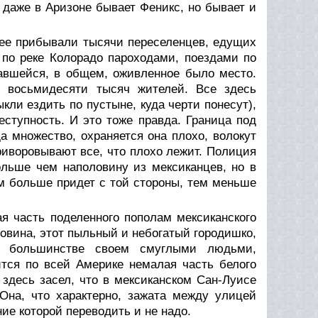
 даже в Аризоне бывает Феникс, но бывает и
ее прибывали тысячи переселенцев, едущих
 по реке Колорадо пароходами, поездами по
авшейся, в общем, оживленное было место.
о восьмидесяти тысяч жителей. Все здесь
ыкли ездить по пустыне, куда черти понесут),
еступность. И это тоже правда. Граница под
а множество, охраняется она плохо, волокут
риворовывают все, что плохо лежит. Полиция
ольше чем наполовину из мексиканцев, но в
м больше придет с той стороны, тем меньше
 часть поделенного пополам мексиканского
ловина, этот пыльный и небогатый городишко,
в большинстве своем смуглыми людьми,
тся по всей Америке немалая часть белого
здесь засел, что в мексиканском Сан-Луисе
 Она, что характерно, зажата между улицей
ие которой переводить и не надо.