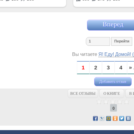
Вперед
Вы читаете
Я! Еду! Домой! 
1
2
3
4
» 
Добавить отзыв
ВСЕ ОТЗЫВЫ
О КНИГЕ
В 
0