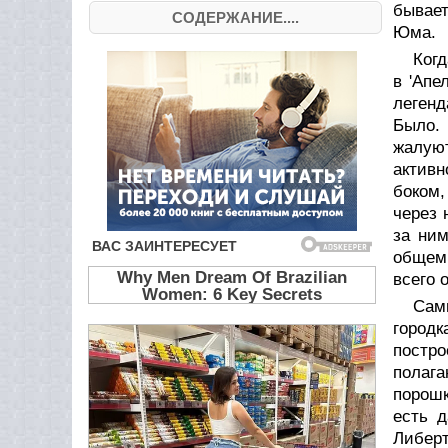
бывает
СОДЕРЖАНИЕ....
Юма.
Ког
в 'Апе
легенд
Было.
жалуют
активн
боком,
через 
за ним
общем 
всего 
Сам
городк
постр
полаг
порошк
есть д
Либерт