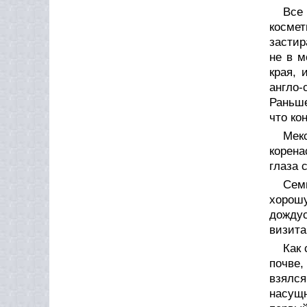
Все
косме
застир
не в м
края, 
англо-
Раньше
что ко
Мекс
корена
глаза 
Сем
хорошу
дождус
визита
Как
почве,
взялся
насущн