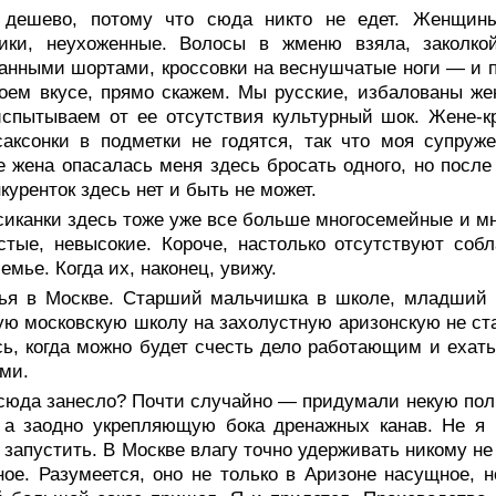
 дешево, потому что сюда никто не едет. Женщины
тики, неухоженные. Волосы в жменю взяла, заколко
анными шортами, кроссовки на веснушчатые ноги — и п
оем вкусе, прямо скажем. Мы русские, избалованы жен
испытываем от ее отсутствия культурный шок. Жене-к
саксонки в подметки не годятся, так что моя супруже
 жена опасалась меня здесь бросать одного, но после 
нкуренток здесь нет и быть не может.
иканки здесь тоже уже все больше многосемейные и мн
стые, невысокие. Короче, настолько отсутствуют соб
семье. Когда их, наконец, увижу.
ья в Москве. Старший мальчишка в школе, младший в 
ю московскую школу на захолустную аризонскую не ста
ь, когда можно будет счесть дело работающим и ехать
ми.
 сюда занесло? Почти случайно — придумали некую пол
 а заодно укрепляющую бока дренажных канав. Не я 
 запустить. В Москве влагу точно удерживать никому не 
ое. Разумеется, оно не только в Аризоне насущное, н