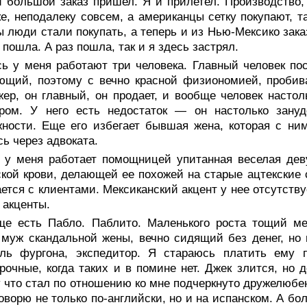
 большой заказ пришел. Я и прилетел. Производство,
е, неподалеку совсем, а американцы сетку покупают, та
 люди стали покупать, а теперь и из Нью-Мексико зака
 пошла. А раз пошла, так и я здесь застрял.
сь у меня работают три человека. Главный человек п
ающий, поэтому с вечно красной физиономией, проби
ер, он главный, он продает, и вообще человек настол
ером. У него есть недостаток — он настолько зануд
ности. Еще его избегает бывшая жена, которая с ни
ь через адвоката.
 у меня работает помощницей упитанная веселая дев
кой крови, делающей ее похожей на старые ацтекские с
ется с клиентами. Мексиканский акцент у нее отсутству
акценты.
ще есть Пабло. Паблито. Маленького роста тощий ме
 муж скандальной жены, вечно сидящий без денег, но
ель фургона, экспедитор. Я стараюсь платить ему 
рочные, когда таких и в помине нет. Джек злится, но д
 что стал по отношению ко мне подчеркнуто дружелюбе
говорю не только по-английски, но и на испанском. А б