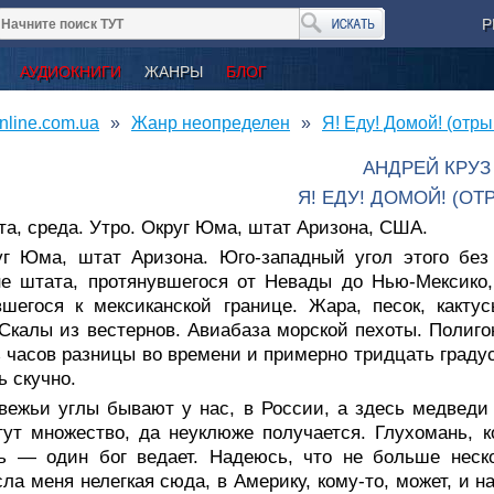
Р
АУДИОКНИГИ
ЖАНРЫ
БЛОГ
nline.com.ua
Жанр неопределен
Я! Еду! Домой! (отры
АНДРЕЙ КРУЗ
Я! ЕДУ! ДОМОЙ! (ОТ
та, среда. Утро. Округ Юма, штат Аризона, США.
уг Юма, штат Аризона. Юго-западный угол этого без
не штата, протянувшегося от Невады до Нью-Мексико
шегося к мексиканской границе. Жара, песок, какту
Скалы из вестернов. Авиабаза морской пехоты. Полиго
 часов разницы во времени и примерно тридцать градус
ь скучно.
вежьи углы бывают у нас, в России, а здесь медведи 
тут множество, да неуклюже получается. Глухомань, к
ть — один бог ведает. Надеюсь, что не больше неск
ла меня нелегкая сюда, в Америку, кому-то, может, и н