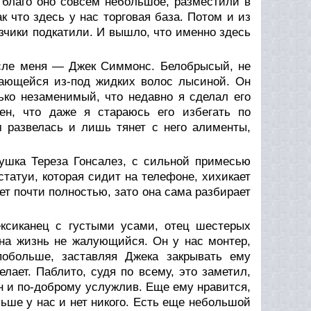
 благо оно совсем небольшое, разместили в
к что здесь у нас торговая база. Потом и из
зчики подкатили. И вышло, что именно здесь
осле меня — Джек Симмонс. Белобрысый, не
вающейся из-под жидких волос лысиной. Он
ько незаменимый, что недавно я сделал его
ен, что даже я стараюсь его избегать по
м развелась и лишь тянет с него алименты,
ушка Тереза Гонсалез, с сильной примесью
татуи, которая сидит на телефоне, хихикает
ет почти полностью, зато она сама разбирает
ксиканец с густыми усами, отец шестерых
 на жизнь не жалующийся. Он у нас монтер,
побольше, заставляя Джека закрывать ему
елает. Паблито, судя по всему, это заметил,
н и по-доброму услужлив. Еще ему нравится,
ольше у нас и нет никого. Есть еще небольшой