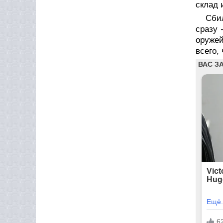
склад 
Сбил
сразу 
оружей
всего,