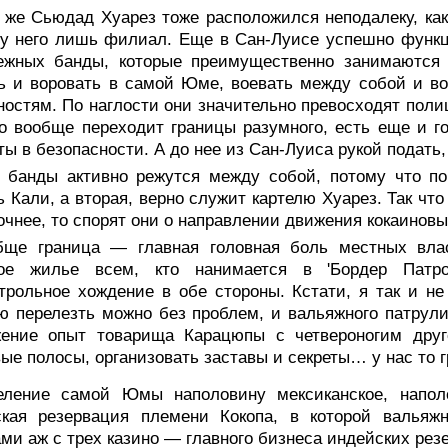
же Сьюдад Хуарез тоже расположился неподалеку, как 
у него лишь филиал. Еще в Сан-Луисе успешно функц
ежных банды, которые преимущественно занимаются н
ь и воровать в самой Юме, воевать между собой и в
ностям. По наглости они значительно превосходят поли
то вообще переходит границы разумного, есть еще и г
 ты в безопасности. А до нее из Сан-Луиса рукой подать
 банды активно режутся между собой, потому что по
ь Кали, а вторая, верно служит картелю Хуарез. Так чт
очнее, то спорят они о направлении движения кокаиновы
бще граница — главная головная боль местных вла
ное жилье всем, кто нанимается в 'Бордер Патро
трольное хождение в обе стороны. Кстати, я так и не
ю перелезть можно без проблем, и вальяжного патрули
жение опыт товарища Карацюпы с четвероногим друго
ые полосы, организовать заставы и секреты… у нас то г
еление самой Юмы наполовину мексиканское, наполо
ская резервация племени Кокопа, в которой вальяжн
ми аж с трех казино — главного бизнеса индейских рез