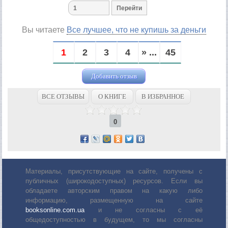
Вы читаете
Все лучшее, что не купишь за деньги
1
2
3
4
» ...
45
Добавить отзыв
ВСЕ ОТЗЫВЫ
О КНИГЕ
В ИЗБРАННОЕ
0
Материалы, присутствующие на сайте, получены с
публичных (широкодоступных) ресурсов. Если вы
обладаете авторским правом на какую либо
информацию, размещенную на сайте
booksonline.com.ua
и не согласны с её
общедоступностью в будущем, то мы согласны