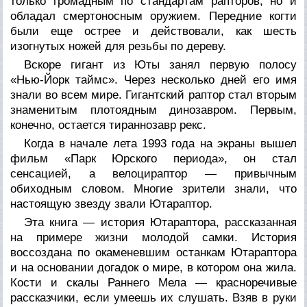
только громадным по стандартам рапторов, но и
обладал смертоносным оружием. Передние когти
были еще острее и действовали, как шесть
изогнутых ножей для резьбы по дереву.
Вскоре гигант из Юты занял первую полосу
«Нью-Йорк таймс». Через несколько дней его имя
знали во всем мире. Гигантский раптор стал вторым
знаменитым плотоядным динозавром. Первым,
конечно, остается тираннозавр рекс.
Когда в начале лета 1993 года на экраны вышел
фильм «Парк Юрского периода», он стал
сенсацией, а велоцираптор — привычным
обиходным словом. Многие зрители знали, что
настоящую звезду звали Ютараптор.
Эта книга — история Ютараптора, рассказанная
на примере жизни молодой самки. История
воссоздана по окаменевшим останкам Ютараптора
и на основании догадок о мире, в котором она жила.
Кости и скалы Раннего Мела — красноречивые
рассказчики, если умеешь их слушать. Взяв в руки