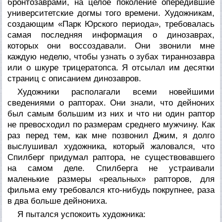
бронтозаврами, на целое поколение опередившие
университетские догмы того времени. Художникам,
создающим «Парк Юрского периода», требовалась
самая последняя информация о динозаврах,
которых они воссоздавали. Они звонили мне
каждую неделю, чтобы узнать о зубах тираннозавра
или о шкуре трицератопса. Я отсылал им десятки
страниц с описанием динозавров.
Художники располагали всеми новейшими
сведениями о рапторах. Они знали, что дейноних
был самым большим из них и что ни один раптор
не превосходил по размерам среднего мужчину. Как
раз перед тем, как мне позвонил Джим, я долго
выслушивал художника, который жаловался, что
Спилберг придумал раптора, не существовавшего
на самом деле. Спилберга не устраивали
маленькие размеры «реальных» рапторов, для
фильма ему требовался кто-нибудь покрупнее, раза
в два больше дейнониха.
Я пытался успокоить художника: