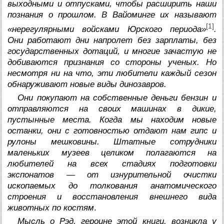
выходными и отпусками, чтобы расширить наши
познания о прошлом. В Вайоминге их называют
[1]
«нерегулярными войсками Юрского периода»
.
Они работают дни напролет без зарплаты, без
государственных дотаций, и многие зачастую не
добиваются признания со стороны ученых. Но
несмотря ни на что, эти любители каждый сезон
обнаруживают новые виды динозавров.
Они покупают на собственные деньги бензин и
отправляются на своих машинах в дикие,
пустынные места. Когда мы находим новые
останки, они с готовностью отдают нам гипс и
рулоны мешковины. Штатные сотрудники
маленьких музеев целиком полагаются на
любителей на всех стадиях подготовки
экспонатов — от изнурительной очистки
ископаемых до толкования анатомического
строения и восстановления внешнего вида
животных по костям
.
Мысль о Рэд, героине этой книги, возникла у