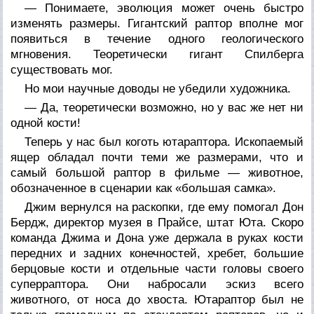
— Понимаете, эволюция может очень быстро
изменять размеры. Гигантский раптор вполне мог
появиться в течение одного геологического
мгновения. Теоретически гигант Спилберга
существовать мог.
Но мои научные доводы не убедили художника.
— Да, теоретически возможно, но у вас же нет ни
одной кости!
Теперь у нас был коготь ютараптора. Ископаемый
ящер обладал почти теми же размерами, что и
самый большой раптор в фильме — животное,
обозначенное в сценарии как «большая самка».
Джим вернулся на раскопки, где ему помогал Дон
Бердж, директор музея в Прайсе, штат Юта. Скоро
команда Джима и Дона уже держала в руках кости
передних и задних конечностей, хребет, большие
берцовые кости и отдельные части головы своего
суперраптора. Они набросали эскиз всего
животного, от носа до хвоста. Ютараптор был не