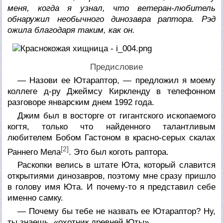
меня, когда я узнал, что ветеран-любитель
обнаружил необычного динозавра раптора. Рэд
ожила благодаря таким, как он.
Предисловие
— Назови ее Ютараптор, — предложил я моему
коллеге д-ру Джеймсу Киркленду в телефонном
разговоре январским днем 1992 года.
Джим был в восторге от гигантского ископаемого
когтя, только что найденного талантливым
любителем Бобом Гастоном в красно-серых скалах
[2]
Раннего Мела
. Это был коготь раптора.
Раскопки велись в штате Юта, который славится
открытиями динозавров, поэтому мне сразу пришло
в голову имя Юта. И почему-то я представил себе
именно самку.
— Почему бы тебе не назвать ее Ютараптор? Ну,
ты знаешь, «охотник древней Юты».