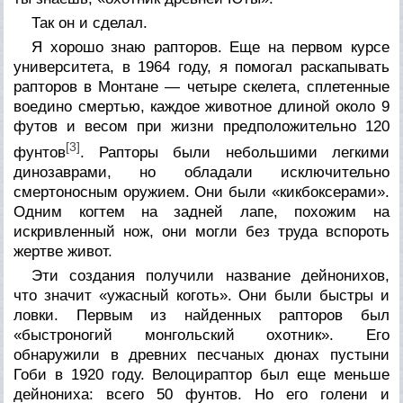
Так он и сделал.
Я хорошо знаю рапторов. Еще на первом курсе
университета, в 1964 году, я помогал раскапывать
рапторов в Монтане — четыре скелета, сплетенные
воедино смертью, каждое животное длиной около 9
футов и весом при жизни предположительно 120
[3]
фунтов
. Рапторы были небольшими легкими
динозаврами, но обладали исключительно
смертоносным оружием. Они были «кикбоксерами».
Одним когтем на задней лапе, похожим на
искривленный нож, они могли без труда вспороть
жертве живот.
Эти создания получили название дейнонихов,
что значит «ужасный коготь». Они были быстры и
ловки. Первым из найденных рапторов был
«быстроногий монгольский охотник». Его
обнаружили в древних песчаных дюнах пустыни
Гоби в 1920 году. Велоцираптор был еще меньше
дейнониха: всего 50 фунтов. Но его голени и