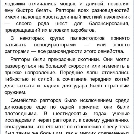
лодыжки отличались мощью и длиной, позволяя
ему быстро бегать. Рапторы всех разновидностей
имели на конце хвоста длинный жесткий наконечник
— своего рода шест для балансирования,
превращавший их в ловких акробатов.
В некоторых кругах палеонтологов принято
называть велоцирапторами — или просто
рапторами — все разновидности этого семейства.
Рапторы были прекрасные охотники. Они могли
развернуться на большой скорости или изменить в
прыжке направление. Передние лапы отличались
гибкостью и силой, а сочетание передних когтей
для захвата и задних для удара было страшным
оружием.
Семейство рапторов было исключением среди
динозавров еще по одной причине: они были
плотоядными. В шестидесятых годах ученые
исследовали череп раптора и, к своему удивлению,
обнаружили, что его мозг по отношению к весу тела
был таким же большим, как у многих современных