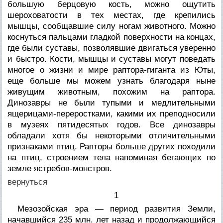
большую берцовую кость, можно ощутить
шероховатости в тех местах, где крепились
мышцы, сообщавшие силу ногам животного. Можно
коснуться пальцами гладкой поверхности на концах,
где были суставы, позволявшие двигаться уверенно
и быстро. Кости, мышцы и суставы могут поведать
многое о жизни и мире раптора-гиганта из Юты,
еще больше мы можем узнать благодаря ныне
живущим животным, похожим на раптора.
Динозавры не были тупыми и медлительными
ящерицами-переростками, какими их преподносили
в музеях пятидесятых годов. Все динозавры
обладали хотя бы некоторыми отличительными
признаками птиц. Рапторы больше других походили
на птиц, строением тела напоминая бегающих по
земле ястребов-монстров.
вернуться
1
Мезозойская эра — период развития Земли,
начавшийся 235 млн. лет назад и продолжающийся