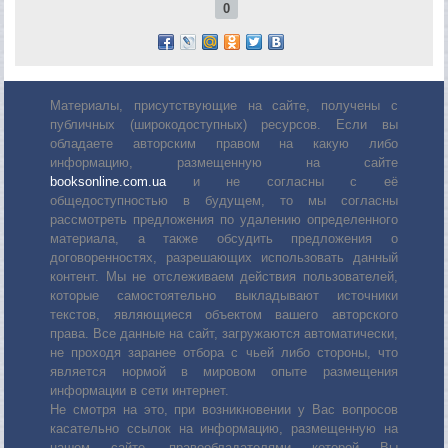
0
Материалы, присутствующие на сайте, получены с
публичных (широкодоступных) ресурсов. Если вы
обладаете авторским правом на какую либо
информацию, размещенную на сайте
booksonline.com.ua
и не согласны с её
общедоступностью в будущем, то мы согласны
рассмотреть предложения по удалению определенного
материала, а также обсудить предложения о
договоренностях, разрешающих использовать данный
контент. Мы не отслеживаем действия пользователей,
которые самостоятельно выкладывают источники
текстов, являющиеся объектом вашего авторского
права. Все данные на сайт, загружаются автоматически,
не проходя заранее отбора с чьей либо стороны, что
является нормой в мировом опыте размещения
информации в сети интернет.
Не смотря на это, при возникновении у Вас вопросов
касательно ссылок на информацию, размещенную на
нашем сайте, правообладателями которой Вы