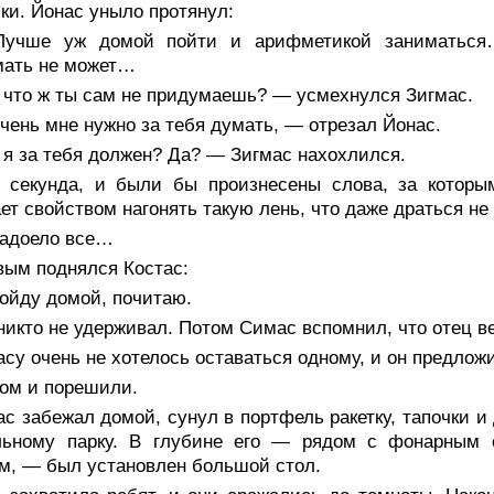
ки. Йонас уныло протянул:
учше уж домой пойти и арифметикой заниматься… 
мать не может…
 что ж ты сам не придумаешь? — усмехнулся Зигмас.
ень мне нужно за тебя думать, — отрезал Йонас.
 я за тебя должен? Да? — Зигмас нахохлился.
 секунда, и были бы произнесены слова, за которым
ет свойством нагонять такую лень, что даже драться не
адоело все…
вым поднялся Костас:
ойду домой, почитаю.
никто не удерживал. Потом Симас вспомнил, что отец в
су очень не хотелось оставаться одному, и он предлож
том и порешили.
с забежал домой, сунул в портфель ракетку, тапочки 
льному парку. В глубине его — рядом с фонарным 
м, — был установлен большой стол.