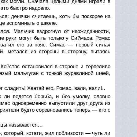
ь как могли. Сначала целыми днями играли в
 это быстро надоело.
я: денечки считаешь, хоть бы поскорее на
ще вспоминать о школе.
лся. Мальчик вздрогнул от неожиданности,
кие руки могут быть только у Си?маса. Ромас
хватил его за пояс. Симас — первый силач
й, метался из стороны в сторону, пытаясь
Ко?стас остановился в стороне и терпеливо
вязый мальчуган с тонкой журавлиной шеей,
 сладить! Хватай его, Ромас, вали, вали!..
о ли ведется борьба, и без умолку, словно
имас одновременно выпустили друг друга из
риятели будто соревновались теперь — кто с
орцы называются…
, который, кстати, жил поблизости — чуть ли