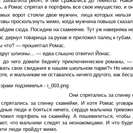
а захватила ребят, и они сражались до темноты. Нако
, а Ромас спрятал в портфель все свое имущество, и о
амых ворот стояли двое мужчин, лица которых нельзя
товы проскользнуть мимо, когда мужчина повыше сказал
йдем сюда. Посидим на скамеечке. Тут уж наверняка не
с дернул товарища за рукав и приложил палец к губам.
ы что? — прошептал Ромас.
друг шпионы… — едва слышно ответил Йонас.
т до чего довели беднягу приключенческие романы, 
вать свои свидания в нашем школьном парке?» Но неизв
оте, и мальчикам не оставалось ничего другого, как бес
Они спрятались за спинку 
 спрятались за спинку скамейки. И хотя Ромас уговар
дные люди и бояться нечего, сердце мальчика тревожно
ложил портфель на скамейку. А пошевелиться, чтобы 
ют, что мальчики следят за незнакомцами. И что будет
эти люди пройдут мимо.