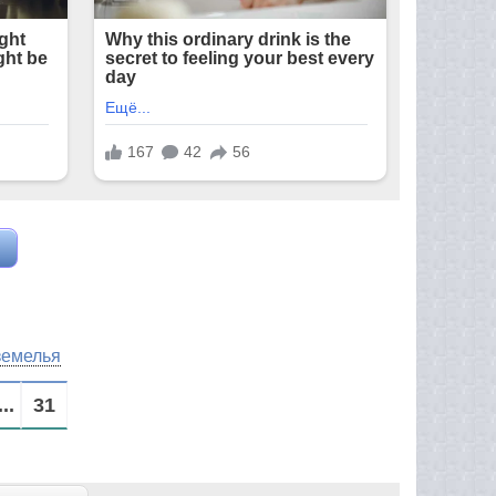
земелья
...
31