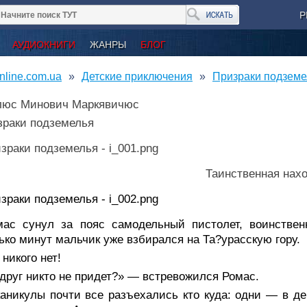
Р
АУДИОКНИГИ
ЖАНРЫ
БЛОГ
nline.com.ua
Детские приключения
Призраки подземе
люс Минович Маркявичюс
зраки подземелья
Таинственная нах
мас сунул за пояс самодельный пистолет, воинствен
ько минут мальчик уже взбирался на Та?урасскую гору.
никого нет!
друг никто не придет?» — встревожился Ромас.
каникулы почти все разъехались кто куда: одни — в д