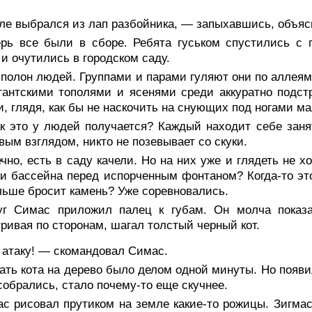
ле выбрался из лап разбойника, — запыхавшись, объяс
ерь все были в сборе. Ребята гуськом спустились с 
 и очутились в городском саду.
полон людей. Группами и парами гуляют они по аллеям,
гантскими тополями и ясенями среди аккуратно подс
и, глядя, как бы не наскочить на снующих под ногами м
ак это у людей получается? Каждый находит себе заня
вым взглядом, никто не позевывает со скуки.
чно, есть в саду качели. Но на них уже и глядеть не х
и бассейна перед испорченным фонтаном? Когда-то эт
льше бросит камень? Уже соревновались.
уг Симас приложил палец к губам. Он молча показал
ривая по сторонам, шагал толстый черный кот.
 атаку! — скомандовал Симас.
ать кота на дерево было делом одной минуты. Но появи
собрались, стало почему-то еще скучнее.
ас рисовал прутиком на земле какие-то рожицы. Зигма