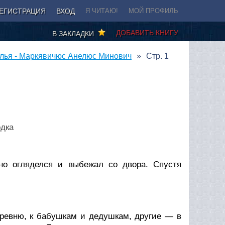
ЕГИСТРАЦИЯ
ВХОД
Я ЧИТАЮ!
МОЙ ПРОФИЛЬ
ДОБАВИТЬ КНИГУ
В ЗАКЛАДКИ
лья - Маркявичюс Анелюс Минович
Стр. 1
одка
но огляделся и выбежал со двора. Спустя
еревню, к бабушкам и дедушкам, другие — в