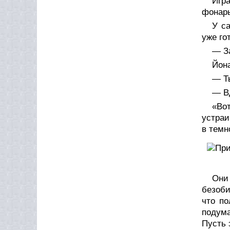
Игр
фонарь
У с
уже го
— За
Йона
— Т
— В
«Во
устраи
в темн
Они
безоби
что по
подума
Пусть 