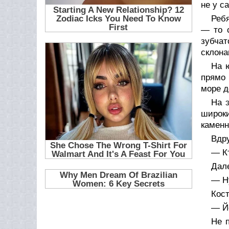
не у с
Ребя
— то с
зубча
склона
На 
прямо 
море д
На 
широк
каменн
Вдр
— Кт
Дале
— Ну
Кост
— Йо
Не п