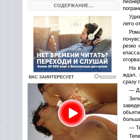
пионер
СОДЕРЖАНИЕ....
погран
Уди
лето о
Ром
почувс
резко 
класса
оторва
На 
ждал, 
сразу 
— Да
Зиг
заведе
объяти
больши
— Т
Тепе