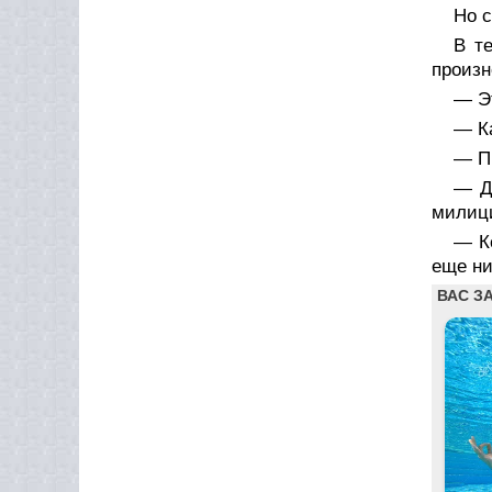
Но с
В т
произн
— Э
— Ка
— Пр
— До
милици
— Ко
еще ни