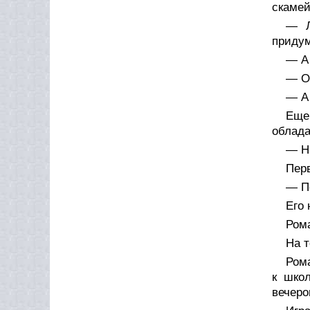
скамей
— Л
приду
— А
— Оч
— А
Еще
облада
— Н
Пер
— П
Его 
Рома
На 
Рома
к шко
вечеро