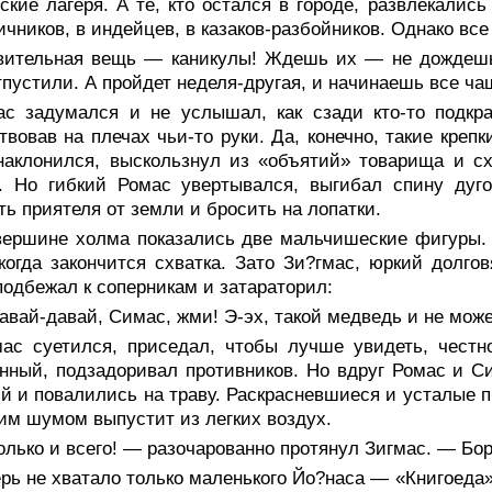
ские лагеря. А те, кто остался в городе, развлекалис
ичников, в индейцев, в казаков-разбойников. Однако все
вительная вещь — каникулы! Ждешь их — не дождешьс
тпустили. А пройдет неделя-другая, и начинаешь все ча
ас задумался и не услышал, как сзади кто-то подкра
твовав на плечах чьи-то руки. Да, конечно, такие креп
наклонился, выскользнул из «объятий» товарища и с
. Но гибкий Ромас увертывался, выгибал спину дуго
ть приятеля от земли и бросить на лопатки.
вершине холма показались две мальчишеские фигуры. 
когда закончится схватка. Зато Зи?гмас, юркий долго
подбежал к соперникам и затараторил:
вай-давай, Симас, жми! Э-эх, такой медведь и не может
мас суетился, приседал, чтобы лучше увидеть, честн
нный, подзадоривал противников. Но вдруг Ромас и С
й и повалились на траву. Раскрасневшиеся и усталые п
м шумом выпустит из легких воздух.
олько и всего! — разочарованно протянул Зигмас. — Б
рь не хватало только маленького Йо?наса — «Книгоеда»