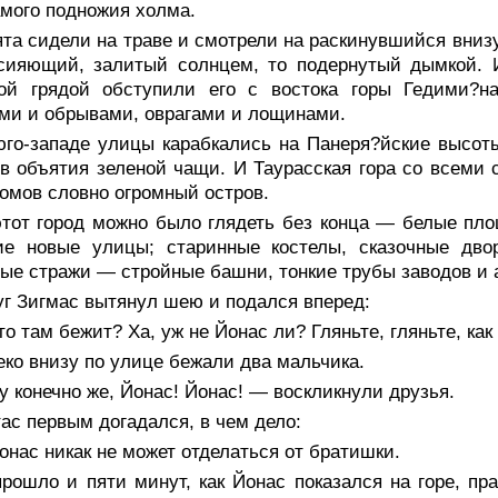
амого подножия холма.
та сидели на траве и смотрели на раскинувшийся внизу
ияющий, залитый солнцем, то подернутый дымкой. И,
той грядой обступили его с востока горы Гедими?н
ми и обрывами, оврагами и лощинами.
юго-западе улицы карабкались на Панеря?йские высоты
в объятия зеленой чащи. И Таурасская гора со всем
омов словно огромный остров.
этот город можно было глядеть без конца — белые пло
ие новые улицы; старинные костелы, сказочные дво
ые стражи — стройные башни, тонкие трубы заводов и 
уг Зигмас вытянул шею и подался вперед:
о там бежит? Ха, уж не Йонас ли? Гляньте, гляньте, как 
ко внизу по улице бежали два мальчика.
 конечно же, Йонас! Йонас! — воскликнули друзья.
ас первым догадался, в чем дело:
нас никак не может отделаться от братишки.
рошло и пяти минут, как Йонас показался на горе, пра