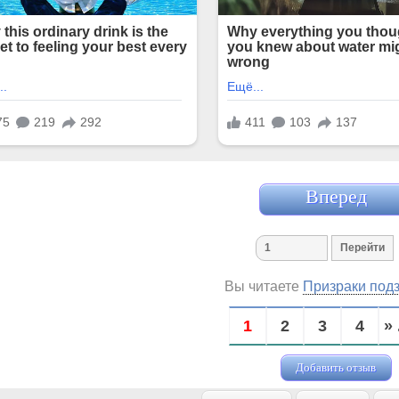
Вперед
Вы читаете
Призраки под
1
2
3
4
» 
Добавить отзыв