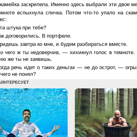
камейка заскрипела. Именно здесь выбрали эти двое ме
емноте вспыхнула спичка. Потом что-то упало на скам
ес:
та штука при тебе?
к договорились. В портфеле.
идешь завтра ко мне, и будем разбираться вместе.
 чего ж ты недоверчив, — хихикнул голос в темноте. 
ю же ты не заявишь.
гда речь идет о таких деньгах — не до острот, — огр
чего не понял?