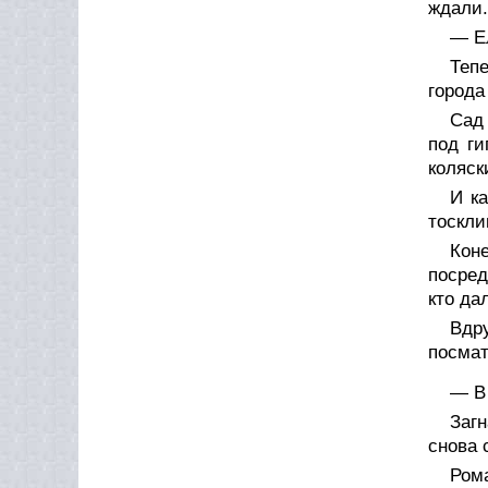
ждали.
— Е
Теп
города
Сад 
под ги
коляск
И к
тоскли
Коне
посред
кто да
Вдр
посмат
— В
Загн
снова 
Ром