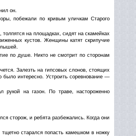
нил он.
горы, побежали по кривым уличкам Старого
 толпятся на площадках, сидят на скамейках
триженных кустов. Женщины катят скрипучие
алышей.
тие по душе. Никто не смотрит по сторонам
очется. Залезть на гипсовых слонов, стоящих
о было интересно. Устроить соревнование —
 рукой на газон. По траве, настороженно
лся сторож, и ребята разбежались. Когда они
с тщетно старался попасть камешком в ножку