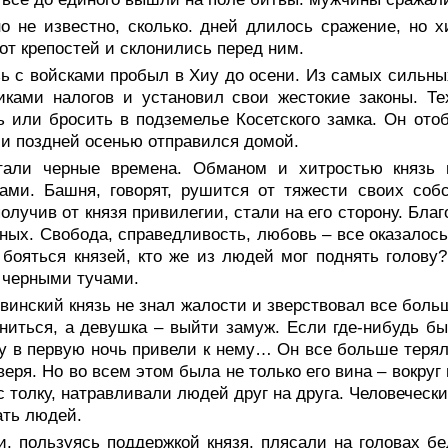
но не известно, сколько. дней длилось сражение, но
от крепостей и склонились перед ним.
ь с войсками пробыл в Хиу до осени. Из самых сильны
ками налогов и установил свои жестокие законы. Те
ь или бросить в подземелье Косетского замка. Он отоб
 и поздней осенью отправился домой.
тали черные времена. Обманом и хитростью князь 
ками. Башня, говорят, рушится от тяжести своих со
получив от князя привилегии, стали на его сторону. Бла
ных. Свобода, справедливость, любовь – все оказалось
 бояться князей, кто же из людей мог поднять голову
 черными тучами.
винский князь не знал жалости и зверствовал все боль
ниться, а девушка – выйти замуж. Если где-нибудь бы
у в первую ночь привели к нему… Он все больше терял 
веря. Но во всем этом была не только его вина – вокру
с толку, натравливали людей друг на друга. Человечес
ть людей.
, пользуясь поддержкой князя, плясали на головах бед