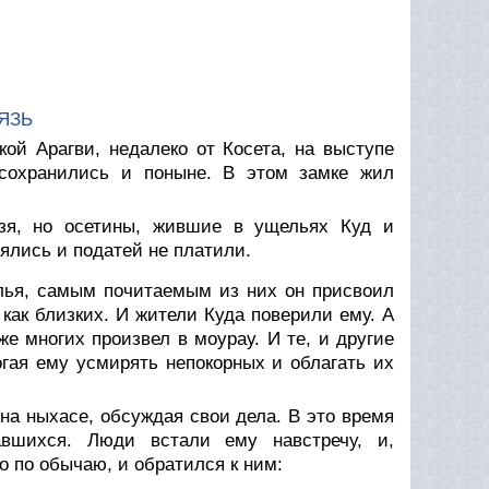
ЯЗЬ
кой Арагви, недалеко от Косета, на выступе
 сохранились и поныне. В этом замке жил
язя, но осетины, жившие в ущельях Куд и
ялись и податей не платили.
елья, самым почитаемым из них он присвоил
как близких. И жители Куда поверили ему. А
е многих произвел в моурау. И те, и другие
огая ему усмирять непокорных и облагать их
на ныхасе, обсуждая свои дела. В это время
авшихся. Люди встали ему навстречу, и,
о по обычаю, и обратился к ним: