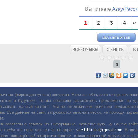
Вы читаете
Азау(Расск
1
2
3
4
» 
Добавить отзыв
ВСЕ ОТЗЫВЫ
О КНИГЕ
В 
0
личных (широкодоступных) ресурсов. Если вы обладаете авторским пр
остью в будущем, то мы согласны рассмотреть предложения по уда
льзовать данный контент. Мы не отслеживаем действия пользовател
ва. Все данные на сайт, загружаются автоматически, не проходя заране
ет.
сов касательно ссылок на информацию, размещенную на нашем сайте
о требуется переслать е-mail на адрес:
vse.biblioteki@gmail.com
. В пис
риал, защищённый авторским правом: отсканированный документ с печ