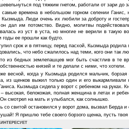
шевельнуться под тяжким гнетом, работали от зари до з
е самые времена в небольшом горном селении Ганис, н
 Кызмыда. Люди очень их любили за доброту и гостепр
 он дал им потомство. Видно, молитвы подействовал
валась из уст в уста, но многие не верили в такую в
и годы ее прошли как будто.
упил срок и в пятницу, перед пасхой, Кызмыда родила
довались, что небо сжалилось над теми, кого они так лю
кто из бедных землепашцев мог быть счастлив в те вр
обственностью князей и те делали с ними, что хотели.
же весной, когда у Кызмыда родился мальчик, борзая 
а, из щенков выжил только один и его выкармливали
Ганиса. Кызмыда сидела у ворот с ребенком на руках. К
 – высокая, белокожая, полная женщина в летах и ребе
 Он смотрел на мать и улыбался, как солнышко.
ь со свитой остановился у ворот дома, вызвал Берда и 
ушай! Я пришлю тебе своего борзого щенка, пусть твоя 