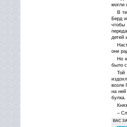
могли 
В т
Берд и
чтобы
переда
детей 
Наст
они ра
Но 
было с
Той 
издохл
возле 
на ней
булка.
Княз
– Сл