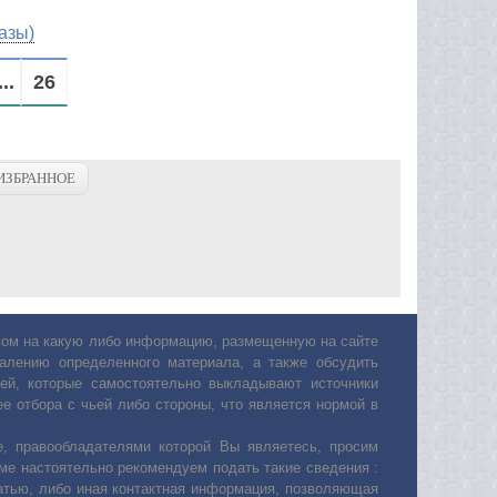
азы)
...
26
ИЗБРАННОЕ
авом на какую либо информацию, размещенную на сайте
лению определенного материала, а также обсудить
ей, которые самостоятельно выкладывают источники
е отбора с чьей либо стороны, что является нормой в
, правообладателями которой Вы являетесь, просим
ьме настоятельно рекомендуем подать такие сведения :
атью, либо иная контактная информация, позволяющая