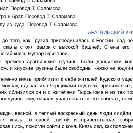
а. Перевод Т. Саламова
иат. Перевод Т. Саламова
ра и брат. Перевод Т. Саламова
у из Куда. Перевод Т. Саламова
АРАГВИНСКИЙ КН
до того, как Грузия присоединилась к России, над ре
й скалы стоял замок с высокой башней. Стены его
нский князь Нугзар Эристави.
е времена арагвинские грузины были данниками кн
ом, и хиуские грузины были свободны, князю не подчин
тепенно князь приблизил к себе жителей Кудского ущ
 моурау, сделал их сборщиками податей, принимал их, 
них сблизился он и с жителями Тырсыгома и из тех тож
послушны ему, начали участвовать в его набегах, пом
ажды, весной, в теплый воскресный день люди сидёли 
лся князь со своей свитой и приветствовал собр
овавшись, помогли сойти с коня. Князь сел, как положен