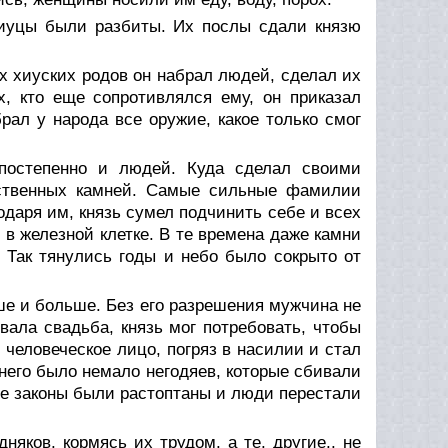
 хиуцы были разбиты. Их послы сдали князю
х хиуских родов он набрал людей, сделал их
х, кто еще сопротивлялся ему, он приказал
рал у народа все оружие, какое только смог
постепенно и людей. Куда сделал своими
бственных камней. Самые сильные фамилии
годаря им, князь сумел подчинить себе и всех
 в железной клетке. В те времена даже камни
? Так тянулись годы и небо было сокрыто от
ше и больше. Без его разрешения мужчина не
вала свадьба, князь мог потребовать, чтобы
человеческое лицо, погряз в насилии и стал
г него было немало негодяев, которые сбивали
кие законы были растоптаны и люди перестали
няков, кормясь их трудом, а те, другие,, не