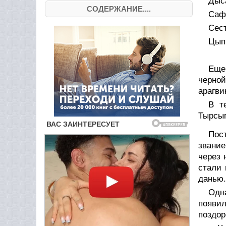
Дыс
СОДЕРЖАНИЕ....
Саф
Сест
Цыпп
Еще 
черно
арагви
В т
Тырсыг
Пос
звание
через 
стали 
данью.
Одн
появи
поздор