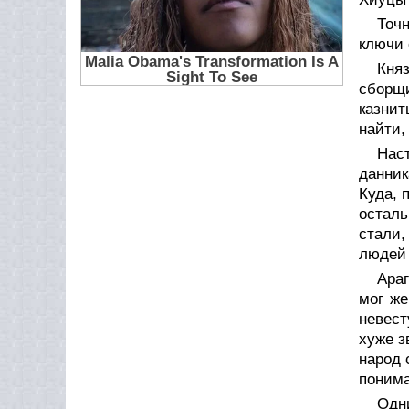
Точ
ключи 
Княз
сборщи
казнит
найти,
Нас
данни
Куда, 
осталь
стали,
людей
Араг
мог же
невест
хуже з
народ 
понима
Одни