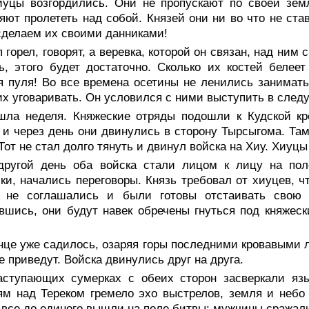
иуцы возгордились. Они не пропускают по своей земл
яют пролететь над собой. Князей они ни во что не ста
сделаем их своими данниками!
 горел, говорят, а веревка, которой он связан, над ним
ь, этого будет достаточно. Сколько их костей белее
я пуля! Во все времена осетины не ленились занимать
их уговаривать. Он условился с ними выступить в след
шла неделя. Княжеские отряды подошли к Кудской кр
 и через день они двинулись в сторону Тырсыгома. Та
 Тот не стал долго тянуть и двинул войска на Хиу. Хиуцы
другой день оба войска стали лицом к лицу на пол
ки, начались переговоры. Князь требовал от хиуцев, ч
 не соглашались и были готовы отстаивать свою 
вшись, они будут навек обречены гнуться под княжес
це уже садилось, озаряя горы последними кровавыми лу
е приведут. Войска двинулись друг на друга.
аступающих сумерках с обеих сторон засверкали язы
м над Тереком гремело эхо выстрелов, земля и небо 
все до единого вышли на поле битвы: мужчины сражали