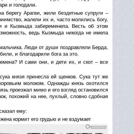
ари и голодали.
а берегу Арагви, жили бездетные супруги –
иимство, жалели их и, часто молились богу,
и и Кызмыда забеременела. Весть об этом
озможность, ведь Кызмыда никогда не имела
 мальчика. Люди от души поздравляли Берда,
били, и благодарили бога за это.
емена? И сами они, и дети их, и скот – все
сука князя принесла ей щенков. Сука тут же
 коровьим молоком. Однажды князь охотился
нязь проезжал мимо и его взгляд остановился
нок, похожий на нее, пухлый, словно сдобная
сказал ему:
жена кормит его грудью и не вздумает