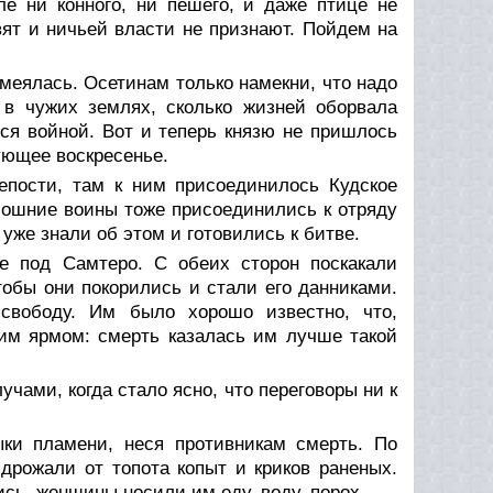
е ни конного, ни пешего, и даже птице не
вят и ничьей власти не признают. Пойдем на
 смеялась. Осетинам только намекни, что надо
т в чужих землях, сколько жизней оборвала
ся войной. Вот и теперь князю не пришлось
ующее воскресенье.
епости, там к ним присоединилось Кудское
мошние воины тоже присоединились к отряду
 уже знали об этом и готовились к битве.
е под Самтеро. С обеих сторон поскакали
тобы они покорились и стали его данниками.
свободу. Им было хорошо известно, что,
ким ярмом: смерть казалась им лучше такой
чами, когда стало ясно, что переговоры ни к
ки пламени, неся противникам смерть. По
дрожали от топота копыт и криков раненых.
сь, женщины носили им еду, воду, порох.