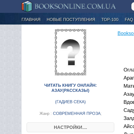
ГЛАВНАЯ
НОВЫЕ ПОСТУПЛЕНИЯ
ТОР-100
FAQ
Bookso
Огл
Араг
ЧИТАТЬ КНИГУ ОНЛАЙН:
Мать
АЗАУ(РАССКАЗЫ)
Азау
(
ГАДИЕВ СЕКА
)
Вдов
Сад
СОВРЕМЕННАЯ ПРОЗА
Жанр :
;
Залд
Айсс
НАСТРОЙКИ....