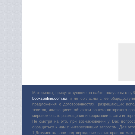
Материалы, присутствующие на сайте, получены с пуб
booksonline.com.ua
и не согласны с её общедоступн
предложения о договоренностях, разрешающих испо
текстов, являющиеся объектом вашего авторского пра
мировом опыте размещения информации в сети интерн
Не смотря на это, при возникновении у Вас вопро
обращаться к нам с интересующим запросом. Для этог
1.Документальное подтверждение ваших прав на мате