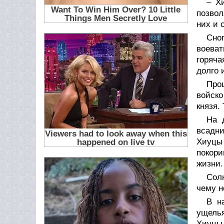
– Х
позвол
них и 
Сноп
воеват
горяча
долго 
Про
войско
князя.
На 
всадни
Хиуцы
покори
жизни.
Солн
чему н
В н
ущелья
Хиуцы 