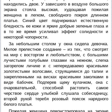
находились двое. У зависшего в воздухе большого
экрана стояла высокая, худощавая пожилая
женщина в легком, свободного покроя длинном
платье. Синий цвет подчеркивал естественную
бледность ее кожи и яркие добрые зеленые глаза и
в то же время усиливал эффект солидности и
некоторой чопорности.
За небольшим столом у окна сидела девочка.
Милое прелестное создание – из тех, что смотрят
на мир с восторгом и любопытством, с большими
лучистыми голубыми глазами на нежном, слегка
загорелом личике и с непередаваемо красивыми
золотистыми волосами, струящимися до талии и
закрепленными на висках красивыми заколками в
виде бабочек. Подперев щеку кулачком, она с
очаровательной, способной растопить самое
черствое сердце улыбкой слушала собеседницу,
второй рукой теребя розовый поясок нарядного
белого платья.
Пожилая женщина демонстрировала на экране