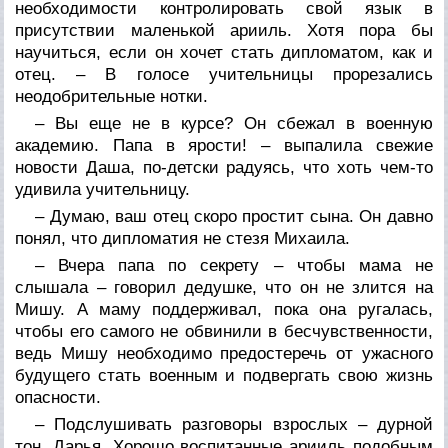
необходимости контролировать свой язык в
присутствии маленькой арииль. Хотя пора бы
научиться, если он хочет стать дипломатом, как и
отец. – В голосе учительницы прорезались
неодобрительные нотки.
– Вы еще не в курсе? Он сбежал в военную
академию. Папа в ярости! – выпалила свежие
новости Даша, по-детски радуясь, что хоть чем-то
удивила учительницу.
– Думаю, ваш отец скоро простит сына. Он давно
понял, что дипломатия не стезя Михаила.
– Вчера папа по секрету – чтобы мама не
слышала – говорил дедушке, что он не злится на
Мишу. А маму поддерживал, пока она ругалась,
чтобы его самого не обвинили в бесчувственности,
ведь Мишу необходимо предостеречь от ужасного
будущего стать военным и подвергать свою жизнь
опасности.
– Подслушивать разговоры взрослых – дурной
тон, Дарья. Хорошо воспитанные арииль подобным