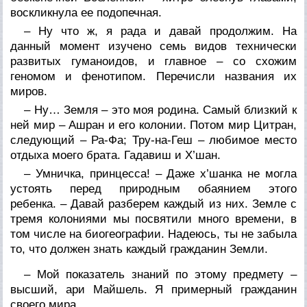
воскликнула ее подопечная.
– Ну что ж, я рада и давай продолжим. На
данный момент изучено семь видов технически
развитых гуманоидов, и главное – со схожим
геномом и фенотипом. Перечисли названия их
миров.
– Ну… Земля – это моя родина. Самый близкий к
ней мир – Ашран и его колонии. Потом мир Цитран,
следующий – Ра-Фа; Тру-на-Геш – любимое место
отдыха моего брата. Гадавиш и Х’шан.
– Умничка, принцесса! – Даже х’шанка не могла
устоять перед природным обаянием этого
ребенка. – Давай разберем каждый из них. Земле с
тремя колониями мы посвятили много времени, в
том числе на биогеографии. Надеюсь, ты не забыла
то, что должен знать каждый гражданин Земли.
– Мой показатель знаний по этому предмету –
высший, ари Майшель. Я примерный гражданин
своего мира.