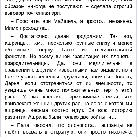
образом никогда не поступают, – сделала строгий
выговор почтенная ари.
– Простите, ари Майшель, я просто… нечаянно.
Мимо проходила…
– Достаточно, давай продолжим. Так вот,
ашранцы… хм… несколько крупные снизу и менее
объемные сверху. Таков их отличительный
фенотип. Но всему виной гравитация их планеты-
прародительницы. Да, они медлительны в
сравнении с другими известными нам видами, но и
более уравновешенны, вдумчивы, логичны. Поверь,
Дарья, если отстраниться от их внешности, то
увидишь очень много положительных черт у этой
расы. У них крепкие, гармоничные семьи, что
привлекает женщин других рас, на союз с которыми
ашранцы весьма охотно идут. За всю историю
развития Ашрана были только две войны, и…
– Папа говорил, что слонопота… ашранцы не
любят воевать в открытую, они просто тихонечко