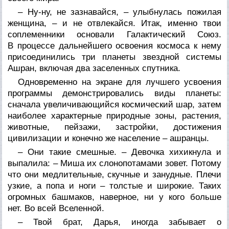
– Ну-ну, не зазнавайся, – улыбнулась пожилая
женщина, – и не отвлекайся. Итак, именно твои
соплеменники основали Галактический Союз.
В процессе дальнейшего освоения космоса к нему
присоединились три планеты звездной системы
Ашран, включая два заселенных спутника.
Одновременно на экране для лучшего усвоения
программы демонстрировались виды планеты:
сначала увеличивающийся космический шар, затем
наиболее характерные природные зоны, растения,
животные, пейзажи, застройки, достижения
цивилизации и конечно же население – ашранцы.
– Они такие смешные. – Девочка хихикнула и
выпалила: – Миша их слонопотамами зовет. Потому
что они медлительные, скучные и занудные. Плечи
узкие, а попа и ноги – толстые и широкие. Таких
огромных башмаков, наверное, ни у кого больше
нет. Во всей Вселенной.
– Твой брат, Дарья, иногда забывает о