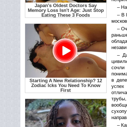
– На
– В 
москов
– Оч
раньш
облад
незави
– Д
цивили
сочли 
понима
в деле
успех
отлича
трубы,
вообщ
сухопу
направ
– Ка