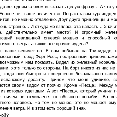
до же, одним словом высказать целую фразу… А что у н
Европе нет, ваше величество. По рассказам курляндцев
итов, но именно отдаленно. Друг друга пришельцы и мо
ень странно… И откуда же взялась эта напасть… Значит
е, действительно имеет место? И огромный желе
ающий невиданной огневой мощью и способный хо
симо от ветра, а также все прочие чудеса?
а, ваше величество. Я сам побывал на Тринидаде, в
зованный город Форт-Росс, построенный пришельцами,
возможным нам показать. Видел их железный корабль
нии, хотя только со стороны. На борт никого из нас н
, когда они быстро и совершенно безнаказанно взло
 испанскому десанту. Причем что меня удивило, в
ются своим видом от прочих. Кроме «Песца». Между м
 из которых идет дым. А вот «Песец», который учинил 
е ничем не отличается от обычного корабля. Во вс
тного человека. Но тем не менее, это не мешает ем
ления ветра. И в этом есть хороший знак.
кой?