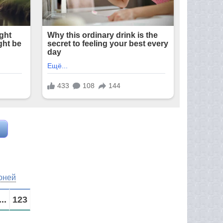
оней
...
123