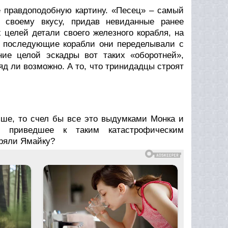
 правдоподобную картину. «Песец» – самый
 своему вкусу, придав невиданные ранее
 целей детали своего железного корабля, на
е последующие корабли они переделывали с
ие целой эскадры вот таких «оборотней»,
яд ли возможно. А то, что тринидадцы строят
ьше, то счел бы все это выдумками Монка и
, приведшее к таким катастрофическим
еряли Ямайку?