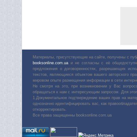
Материалы, присутствующие на сайте, получены с пуб
booksonline.com.ua
и не согласны с её общедоступн
предложения о договоренностях, разрешающих испо
текстов, являющиеся объектом вашего авторского пра
мировом опыте размещения информации в сети интерн
Не смотря на это, при возникновении у Вас вопро
обращаться к нам с интересующим запросом. Для этог
1.Документальное подтверждение ваших прав на мате
однозначно идентифицировать вас, как правообладате
откорректировать.
Все права защищенны booksonline.com.ua