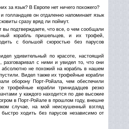
их за язык? В Европе нет ничего похожего?
 и голландцев он отдаленно напоминает язык
сковиты сразу вряд ли поймут.
 вы подтверждаете, что все, о чем сообщали
зный корабль пришельцев, и их трофей,
дить с большой скоростью без парусов
идел удивительный по красоте, настоящий
 разговаривал с ними и увидел то, что они
, абсолютно не похожий на корабль в нашем
е пустили. Видел также их трофейные корабли
мали оборону Порт-Ройала, чем обеспечили
се трофейные корабли тринидадцев резко
ачтами у каждого находится по две высокие
погром в Порт-Ройале в прошлом году, внешне
яком случае, на мой неискушенный взгляд
у быстро ходить без парусов независимо от