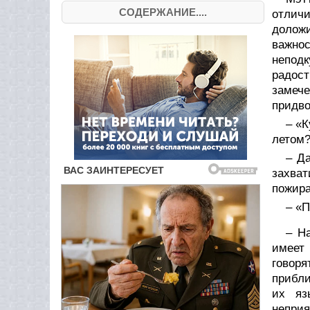
СОДЕРЖАНИЕ....
отлич
доложи
важно
непод
радост
замече
придво
– «К
летом?
– Д
захва
пожир
– «П
– Н
имеет
говоря
прибли
их яз
неприя