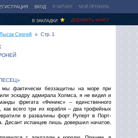
ЕГИСТРАЦИЯ
ВХОД
Я ЧИТАЮ!
МОЙ ПРОФИЛЬ
ДОБАВИТЬ КНИГУ
В ЗАКЛАДКИ
 Лысак Сергей
Стр. 1
К
БРОНЕЙ
«ПЕСЕЦ»
 мы фактически беззащитны на море при
или эскадру адмирала Холмса, я не видел и
манды фрегата «Феникс» – единственного
 как всего три их корабля – два трофейных
евратили в развалины форт Руперт в Порт-
а. Десант испанцев лишь довершил начатое,
правился с докладом к королю. Причем, в