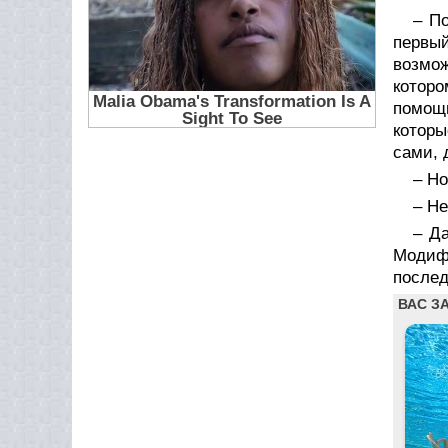
– П
первы
возмож
которо
помощ
которы
сами, 
– Но
– Не
– Д
Модиф
послед