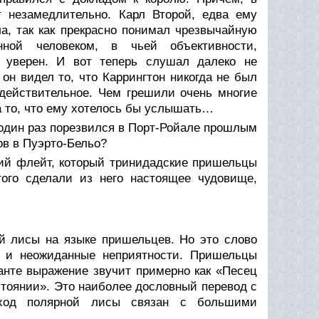
 незамедлительно. Карл Второй, едва ему
а, так как прекрасно понимал чрезвычайную
ной человеком, в чьей объективности,
 уверен. И вот теперь слушал далеко не
он видел то, что Каррингтон никогда не был
действительное. Чем грешили очень многие
а то, что ему хотелось бы услышать…
е один раз порезвился в Порт-Ройале прошлым
ов в Пуэрто-Бельо?
кий флейт, который тринидадские пришельцы
ого сделали из него настоящее чудовище,
ой лисы на языке пришельцев. Но это слово
е и неожиданные неприятности. Пришельцы
ианте выражение звучит примерно как «Песец
тоянии». Это наиболее дословный перевод с
иход полярной лисы связан с большими