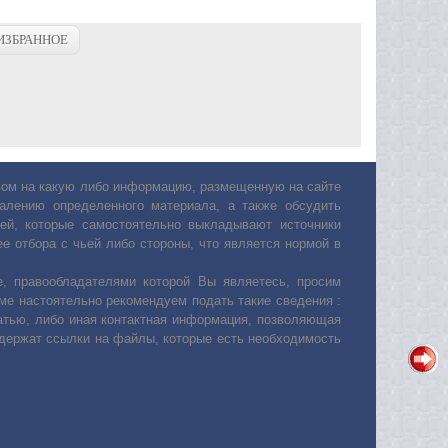
ИЗБРАННОЕ
авом на какую либо информацию, размещенную на сайте
лению определенного материала, а также обсудить
ей, которые самостоятельно выкладывают источники
е отбора с чьей либо стороны, что является нормой в
, правообладателями которой Вы являетесь, просим
ьме настоятельно рекомендуем подать такие сведения :
атью, либо иная контактная информация, позволяющая
одержат ссылки на файлы, которые есть необходимость