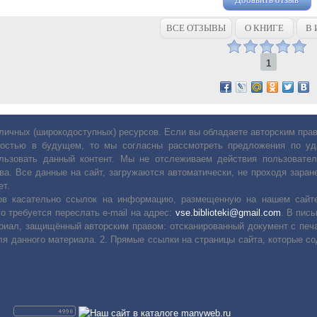
ВСЕ ОТЗЫВЫ
О КНИГЕ
В 
1
личных (широкодоступных) ресурсов. Если вы обладаете авторским пр
остью в будущем, то мы согласны рассмотреть предложения по уда
льзовать данный контент. Мы не отслеживаем действия пользовател
ва. Все данные на сайт, загружаются автоматически, не проходя заране
ет.
сов касательно ссылок на информацию, размещенную на нашем сайте
о требуется переслать е-mail на адрес:
vse.biblioteki@gmail.com
. В пис
риал, защищённый авторским правом: отсканированный документ с печ
ля данного материала. 2. Прямые ссылки на страницы сайта, которые с