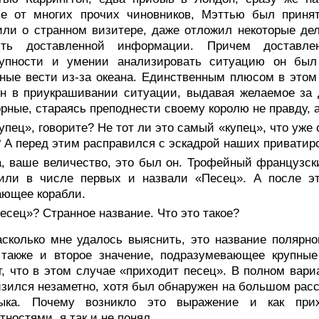
ие от многих прочих чиновников, Мэттью был принят
ли о странном визитере, даже отложил некоторые дел
сть доставленной информации. Причем доставлен
купности и умении анализировать ситуацию он был
ные вести из-за океана. Единственным плюсом в этом 
н в приукрашивании ситуации, выдавая желаемое за 
рные, стараясь преподнести своему королю не правду, 
упец», говорите? Не тот ли это самый «купец», что уж
 А перед этим расправился с эскадрой наших приватир
а, ваше величество, это был он. Трофейный французс
тили в числе первых и назвали «Песец». А после эт
ающее корабли.
есец»? Странное название. Что это такое?
асколько мне удалось выяснить, это название полярн
 также и второе значение, подразумевающее крупны
т, что в этом случае «приходит песец». В полном вар
зился незаметно, хотя был обнаружен на большом расс
ыка. Почему возникло это выражение и как пр
тностями, я так и не понял.