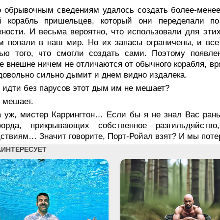
о обрывочным сведениям удалось создать более-менее
й корабль пришельцев, который они переделали по
ности. И весьма вероятно, что использовали для этих
м попали в наш мир. Но их запасы ограничены, и вс
ью того, что смогли создать сами. Поэтому появлен
е внешне ничем не отличаются от обычного корабля, вр
довольно сильно дымит и днем видно издалека.
 идти без парусов этот дым им не мешает?
 мешает.
а уж, мистер Каррингтон… Если бы я не знал Вас ран
орда, прикрывающих собственное разгильдяйство
ствиям… Значит говорите, Порт-Ройал взят? И мы пот