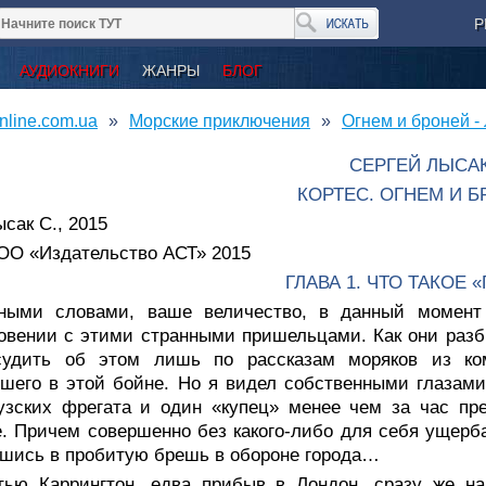
Р
АУДИОКНИГИ
ЖАНРЫ
БЛОГ
nline.com.ua
Морские приключения
Огнем и броней -
СЕРГЕЙ ЛЫСА
КОРТЕС. ОГНЕМ И 
сак С., 2015
ОО «Издательство АСТ» 2015
ГЛАВА 1. ЧТО ТАКОЕ 
ными словами, ваше величество, в данный момент
овении с этими странными пришельцами. Как они разб
судить об этом лишь по рассказам моряков из ко
шего в этой бойне. Но я видел собственными глазами,
узских фрегата и один «купец» менее чем за час пр
. Причем совершенно без какого-либо для себя ущерб
шись в пробитую брешь в обороне города…
тью Каррингтон, едва прибыв в Лондон, сразу же на