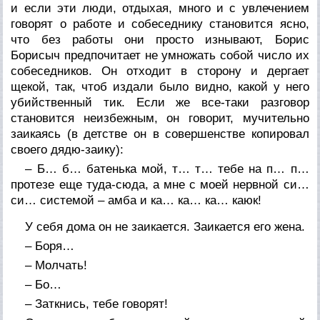
и если эти люди, отдыхая, много и с увлечением
говорят о работе и собеседнику становится ясно,
что без работы они просто изнывают, Борис
Борисыч предпочитает не умножать собой число их
собеседников. Он отходит в сторону и дергает
щекой, так, чтоб издали было видно, какой у него
убийственный тик. Если же все-таки разговор
становится неизбежным, он говорит, мучительно
заикаясь (в детстве он в совершенстве копировал
своего дядю-заику):
– Б… б… батенька мой, т… т… тебе на п… п…
протезе еще туда-сюда, а мне с моей нервной си…
си… системой – амба и ка… ка… ка… каюк!
У себя дома он не заикается. Заикается его жена.
– Боря…
– Молчать!
– Бо…
– Заткнись, тебе говорят!