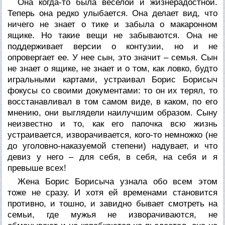
Она когда-то была веселой и жизнерадостной.
Теперь она редко улыбается. Она делает вид, что
ничего не знает о тике и забыла о макаронном
ящике. Но такие вещи не забываются. Она не
поддерживает версии о контузии, но и не
опровергает ее. У нее сын, это значит – семья. Сын
не знает о ящике, не знает и о том, как ловко, будто
игральными картами, устраивал Борис Борисыч
фокусы со своими документами: то он их терял, то
восстанавливал в том самом виде, в каком, по его
мнению, они выглядели наилучшим образом. Сыну
неизвестно и то, как его папочка всю жизнь
устраивается, изворачивается, кого-то немножко (не
до уголовно-наказуемой степени) надувает, и что
девиз у него – для себя, в себя, на себя и я
превыше всех!
Жена Борис Борисыча узнала обо всем этом
тоже не сразу. И хотя ей временами становится
противно, и тошно, и завидно бывает смотреть на
семьи, где мужья не изворачиваются, не