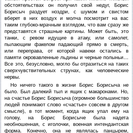
обстоятельствах он получил свой недуг, Борис
Борисыч раздует ноздри, с шумом и свистом
вберет в них воздух и молча посмотрит на вас
таким глубоко-мрачным взглядом, что вам сразу же
представятся страшные картины. Может быть, это
танки, с ревом идущие в атаку, или самолет,
пылающим факелом падающий прямо в смерть,
или переправа, от которой навеки остались в
памяти окровавленные льдины и черные полыньи…
Все это, безусловно, могло бы отразиться на таких
сверхчувствительных струнах, как человеческие
нервы.
Но ничего такого в жизни Борис Борисыча не
было. Был далекий тыл и ящик с макаронами. Но,
на счастье Борис Борисыча (огромное большинство
людей понимают слово «счастье» совсем в другом
смысле), в тот момент, когда ящик упал ему на
голову, на Борис Борисыче была надета
необношенная, с иголочки, военная интендантская
форма. Конечно, она не являлась панцырем,