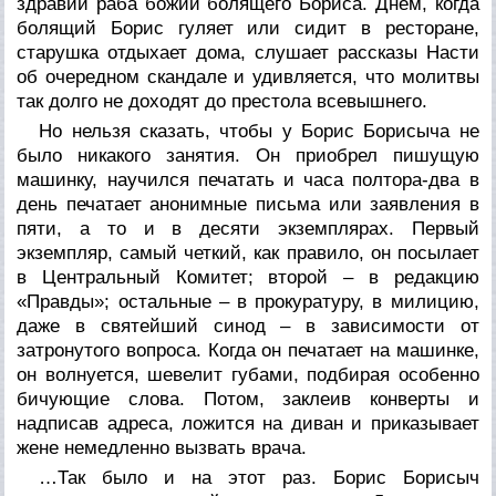
здравии раба божий болящего Бориса. Днем, когда
болящий Борис гуляет или сидит в ресторане,
старушка отдыхает дома, слушает рассказы Насти
об очередном скандале и удивляется, что молитвы
так долго не доходят до престола всевышнего.
Но нельзя сказать, чтобы у Борис Борисыча не
было никакого занятия. Он приобрел пишущую
машинку, научился печатать и часа полтора-два в
день печатает анонимные письма или заявления в
пяти, а то и в десяти экземплярах. Первый
экземпляр, самый четкий, как правило, он посылает
в Центральный Комитет; второй – в редакцию
«Правды»; остальные – в прокуратуру, в милицию,
даже в святейший синод – в зависимости от
затронутого вопроса. Когда он печатает на машинке,
он волнуется, шевелит губами, подбирая особенно
бичующие слова. Потом, заклеив конверты и
надписав адреса, ложится на диван и приказывает
жене немедленно вызвать врача.
…Так было и на этот раз. Борис Борисыч