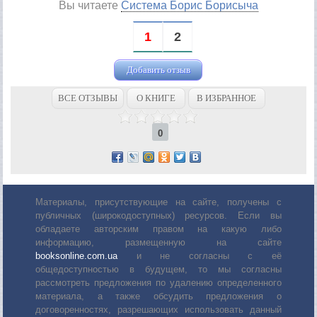
Вы читаете
Система Борис Борисыча
1
2
Добавить отзыв
ВСЕ ОТЗЫВЫ
О КНИГЕ
В ИЗБРАННОЕ
0
Материалы, присутствующие на сайте, получены с
публичных (широкодоступных) ресурсов. Если вы
обладаете авторским правом на какую либо
информацию, размещенную на сайте
booksonline.com.ua
и не согласны с её
общедоступностью в будущем, то мы согласны
рассмотреть предложения по удалению определенного
материала, а также обсудить предложения о
договоренностях, разрешающих использовать данный