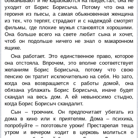
обманывают и не карабкаются на пьедестал, она не
уходит от Борис Борисыча. Потому что она не
героиня из пьесы, а самая обыкновенная женщина
из тех, что терпят, страдают и с надеждой смотрят
фильмы, где плохие мужья становятся хорошими.
Она больше всего на свете любит сына и хочет,
чтоб он подольше ничего не знал о макаронном
ящике.
Она работает. Это единственное право, которое
она отстояла. Впрочем, это вполне соответствует
желаниям Борис Борисыча, потому что свою
пенсию он тратит исключительно на себя. Но зато,
когда она возвращается с работы домой, она
обязана ублажать Борис Борисыча, иначе будет
скандал на весь дом. А ей невыносимо стыдно,
когда Борис Борисыч скандалит.
Сын – троечник. Он предпочитает убегать из
дома в кино или к приятелям. Дома – психика,
попробуйте – поготовьте уроки! Престарелая теща
утром и вечером ходит в церковь молиться о