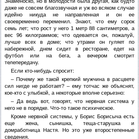
Знаменоско, но в молодости была другая, как будто
даже не совсем благозвучная и уж во всяком случае
идейно никуда не направленная и он ее
своевременно переменил. Знают, что ему сорок
семь лет; что рост у него 1 метр 88 сантиметров, а
вес 96 килограммов; что одевается он, пожалуй,
лучше всех в доме; что утрами он гуляет по
набережной, днем сидит в ресторане, едет на
футбол или на бега, а вечером смотрит
телепередачу.
Если кто-нибудь спросит:
– Почему же такой крепкий мужчина в расцвете
сил нигде не работает? – ему тотчас же объяснят,
кое-кто с улыбкой, а некоторые вполне серьезно:
– Да ведь вот, говорят, что нервная система у
него не в порядке. Что-то такое психическое.
Кроме нервной системы, у Борис Борисыча есть
еще жена, сынишка, теща-старушка и
домработница Настя. Но это уже второстепенные
сведения.