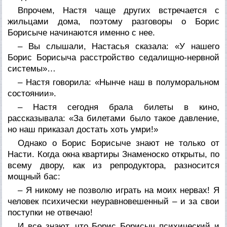
Впрочем, Настя чаще других встречается с
жильцами дома, поэтому разговоры о Борис
Борисыче начинаются именно с нее.
– Вы слышали, Настасья сказала: «У нашего
Борис Борисыча расстройство седалищно-нервной
системы»…
– Настя говорила: «Нынче наш в полуморальном
состоянии».
– Настя сегодня брала билеты в кино,
рассказывала: «За билетами было такое давление,
но наш приказал достать хоть умри!»
Однако о Борис Борисыче знают не только от
Насти. Когда окна квартиры Знаменоско открыты, по
всему двору, как из репродуктора, разносится
мощный бас:
– Я никому не позволю играть на моих нервах! Я
человек психически неуравновешенный – и за свои
поступки не отвечаю!
И все знают, что Борис Борисыч психический и