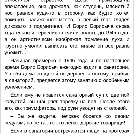
впечатление, она дрожала, как студень, мясистый
нос рвался куда-то в сторону, как будто хотел
покинуть насиженное место, а левый глаз глядел
диковато и подмигивал. И Борис Борисыча снова
тщательно и терпеливо лечили вплоть до 1945 года,
а он артистически изображал томление духа и
грустно умолял выписать его, иначе он все равно
убежит…
Начиная примерно с 1946 года и по настоящее
время Борис Борисыч ежегодно ездит в санатории.
У себя дома он щекой не дергает, а потому, прибыв
в санаторий, предается этому занятию с особенным
увлечением.
Если ему не нравится санаторный суп с цветной
капустой, он швыряет тарелку на пол. После этого
его, как триумфатора, под руки уводят из столовой.
– Вы же видите, человек борется со своим
недугом, но не так-то это легко, дорогие товарищи!
Если в санатории встречаются люди на протезах