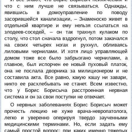
что с ним лучше не связываться. Однажды,
явившись в домоуправление по поводу
засорившейся канализации, – Знаменоско живет в
отдельной квартире и ему нельзя ссылаться на
злодеев-соседей, – он так трахнул кулаком по
столу, что стол сначала вздрогнул, потом закачался
на своих четырех ногах и рухнул, обливаясь
лиловыми чернилами. И хотя лицо управляющей
домом тоже все было забрызгано чернилами, а
главное, был испорчен ее новый пуховый платок,
она не послала дворника за милиционером и не
составила акта. Все равно, какую кашу ни завари,
никто ее расхлебывать не станет. Всем известно,
что у Борис Борисыча расстроенная нервная
система и он за свои поступки не отвечает.
О нервных заболеваниях Борис Борисыч может
прочесть лекцию не хуже врача-невропатолога,
легко и уверенно оперируя твердо заученными
медицинскими терминами. Но, если задать ему
самый простой вопрос: при каких именно тяжелых