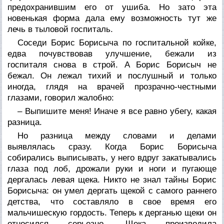
предохранившим его от ушиба. Но зато эта
новенькая форма дала ему возможность тут же
лечь в тыловой госпиталь.
Соседи Борис Борисыча по госпитальной койке,
едва почувствовав улучшение, бежали из
госпиталя снова в строй. А Борис Борисыч не
бежал. Он лежал тихий и послушный и только
иногда, глядя на врачей прозрачно-честными
глазами, говорил жалобно:
– Выпишите меня! Иначе я все равно убегу, какая
разница.
Но разница между словами и делами
выявлялась сразу. Когда Борис Борисыча
собирались выписывать, у него вдруг закатывались
глаза под лоб, дрожали руки и ноги и пугающе
дергалась левая щека. Никто не знал тайны Борис
Борисыча: он умел дергать щекой с самого раннего
детства, что составляло в свое время его
мальчишескую гордость. Теперь к дерганью щеки он
относился серьезно. Щека производила