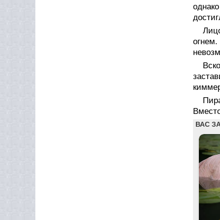
однак
достиг
Лиц
огнем.
невозм
Вск
застав
киммер
Пир
Вместо