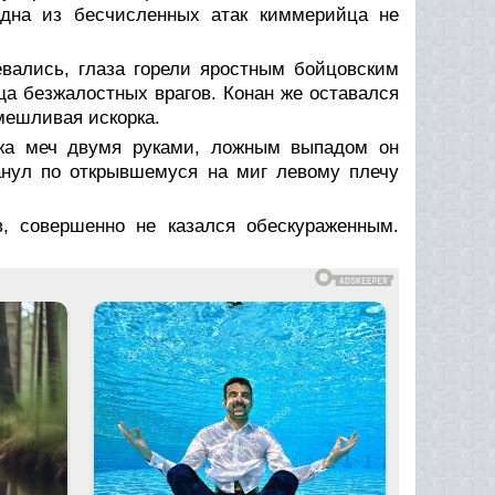
дна из бесчисленных атак киммерийца не
вались, глаза горели яростным бойцовским
ща безжалостных врагов. Конан же оставался
мешливая искорка.
ржа меч двумя руками, ложным выпадом он
банул по открывшемуся на миг левому плечу
, совершенно не казался обескураженным.