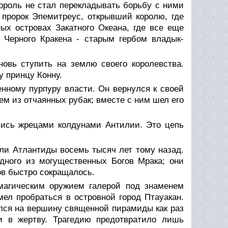
ороль не стал перекладывать борьбу с ними
 пророк Эпемитреус, открывший королю, где
ных островах Закатного Океана, где все еще
Черного Кракена - старым гербом владык-
новь ступить на землю своего королевства.
у принцу Конну.
енному пурпуру власти. Он вернулся к своей
ем из отчаянных рубак; вместе с ним шел его
ались жрецами колдунами Антилии. Это цепь
ли Атлантиды восемь тысяч лет тому назад.
ного из могущественных Богов Мрака; они
ов быстро сокращалось.
 магическим оружием галерой под знаменем
ел пробраться в островной город Птауакан.
лся на вершину священной пирамиды как раз
и в жертву. Трагедию предотвратило лишь