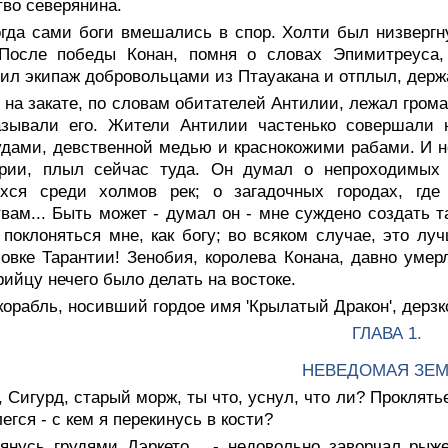
во северянина.
огда сами боги вмешались в спор. Холти был низверг
 После победы Конан, помня о словах Эпимитреуса,
ил экипаж добровольцами из Птауакана и отплыл, держа
 на закате, по словам обитателей Антилии, лежал гром
азывали его. Жители Антилии частенько совершали н
дами, девственной медью и краснокожими рабами. И н
рии, плыл сейчас туда. Он думал о непроходимых 
хся среди холмов рек; о загадочных городах, гд
вам... Быть может - думал он - мне суждено создать 
 поклоняться мне, как богу; во всяком случае, это лу
вке Тарантии! Зенобия, королева Конана, давно умерл
ийцу нечего было делать на востоке.
корабль, носивший гордое имя 'Крылатый Дракон', дерзк
ГЛАВА 1.
НЕВЕДОМАЯ ЗЕ
, Сигурд, старый морж, ты что, уснул, что ли? Проклять
легся - с кем я перекинусь в кости?
лянусь грудями Дэркето... - недовольно заворчал рыж