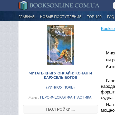
ГЛАВНАЯ
НОВЫЕ ПОСТУПЛЕНИЯ
ТОР-100
FAQ
Bookso
Мног
ни р
битв
ЧИТАТЬ КНИГУ ОНЛАЙН: КОНАН И
КАРУСЕЛЬ БОГОВ
Гал
народ
(
УИНЛОУ ПОЛЬ
)
форште
ГЕРОИЧЕСКАЯ ФАНТАСТИКА
судна.
Жанр :
;
На 
НАСТРОЙКИ....
мощное