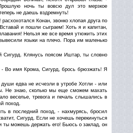
 Прошлую ночь ты вовсю дул это мерзкое
 теперь не даешь вздремнуть!
! расхохотался Конан, звонко хлопая друга по
Вставай и пошли сыграем! Хоть я и капитан,
 плавания! Нельзя же все время утюжить этих
 вывесили языки на плечо. Пора им маленько
ой Сигурд. Клянусь поясом Иштар, ты словно
 - Во имя Крома, Сигурд, брось брюзжать! Я
 души едва не исчезли в утробе Хотли - или
ны. Не знаю, сколько мы еще сможем махать
ало веселье, тревога и печаль слышались в
ий поход.
ить в последний поход, - нахмурясь, бросил
 хватит, Сигурд. Если не хочешь перекинуться
и ты можешь держать его! Бьюсь о заклад, он