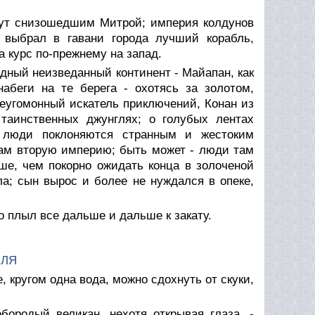
нут снизошедшим Митрой; империя колдунов
 выбрал в гавани города лучший корабль,
 курс по-прежнему на запад.
адный неизведанный континент - Майапан, как
абеги на те берега - охотясь за золотом,
еугомонный искатель приключений, Конан из
таинственных джунглях; о голубых лентах
е люди поклоняются странным и жестоким
там вторую империю; быть может - люди там
чше, чем покорно ожидать конца в золоченой
а; сын вырос и более не нуждался в опеке,
о плыл все дальше и дальше к закату.
МЛЯ
е, кругом одна вода, можно сдохнуть от скуки,
ебородый великан, нехотя открывая глаза. -