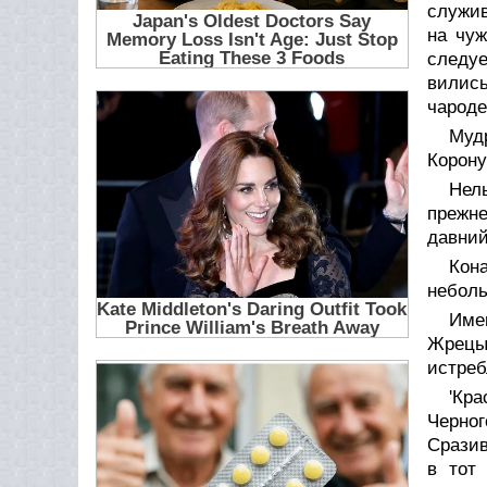
служив
на чуж
следуе
вилис
чароде
Муд
Корону
Нель
прежне
давний
Кон
неболь
Име
Жрецы
истреб
'Кр
Черног
Сразив
в тот