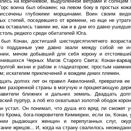
лись на коричневой, выдубленной ветрами и солнцем к
Торс воина был обнажен; на левом боку в простых кож
иссечены глубокими морщинами. Воин своим видом
ых степей, поседевшего от времени, но еще не утрат
ка оставались такими же, как и в дни его давно ушедше
 столь редкого среди обитателей Юга.
 был Конан, достигший шестидесятилетнего возраста
ого подданные уже давно звали между собой не ин
онии, мечом добывший для себя корону и отстоявший
инившихся Черных Магов Старого Света: Конан-варв
долгой жизни и рабом и гладиатором; простым наемн
м; искателем приключений и вождем диких племен.
дцать долгих лет он правил Аквилонией, превратив е
ми разоренной страны в могучую и процветающую держ
равители ближних и дальних земель. Двадцать дол
вский пурпур, а лоб его охватывал золотой ободок коро
ан устал. Он понимал, что душа его вряд ли сможет у
го Крома, бога-покровителя Киммерии, если он, Конан,
ении рыдающих женщин и перепуганных слуг, окур
ание жрецов... И, когда на страну свалилось неожидан