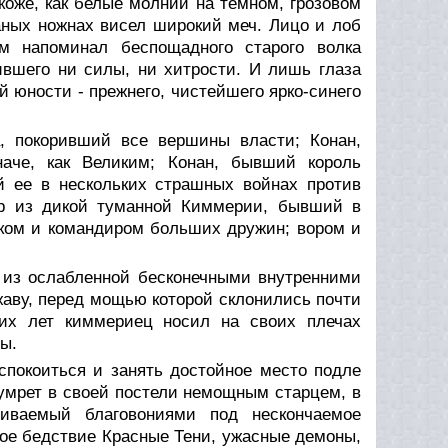
оже, как белые молнии на темном, грозовом
аных ножнах висел широкий меч. Лицо и лоб
 напоминал беспощадного старого волка
ившего ни силы, ни хитрости. И лишь глаза
й юности - прежнего, чистейшего ярко-синего
, покоривший все вершины власти; Конан,
аче, как Великим; Конан, бывший король
 ее в нескольких страшных войнах против
ар из дикой туманной Киммерии, бывший в
иком и командиром больших дружин; вором и
е из ослабленной бесконечными внутренними
аву, перед мощью которой склонились почти
гих лет киммериец носил на своих плечах
ны.
спокоиться и занять достойное место подле
 умрет в своей постели немощным старцем, в
иваемый благовониями под нескончаемое
ное бедствие Красные Тени, ужасные демоны,