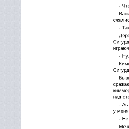
- Чт
Ван
сжалис
- Та
Дере
Сигур
играюч
- Ну
Ким
Сигурд
Быв
сража
киммер
над ст
- Аг
у меня
- Не
Меч