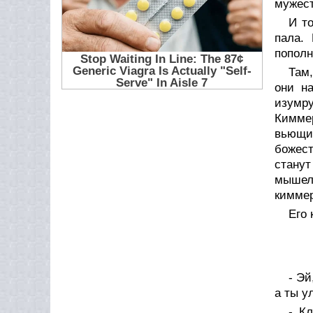
мужест
И т
пала.
пополн
Там,
они н
изумру
Кимме
вьющи
божест
станут
мышело
киммер
Его 
- Эй
а ты у
- К