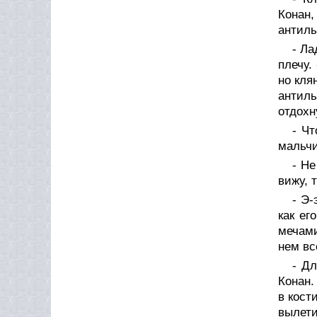
Конан
антиль
- Ла
плечу.
но кля
антиль
отдохн
- Чт
мальч
- Не
вижу, 
- Э-
как ег
мечами
нем вс
- Дл
Конан.
в кост
вылети