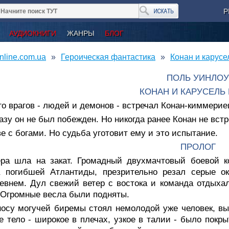
Р
АУДИОКНИГИ
ЖАНРЫ
БЛОГ
nline.com.ua
Героическая фантастика
Конан и карусе
ПОЛЬ УИНЛОУ
КОНАН И КАРУСЕЛЬ
о врагов - людей и демонов - встречал Конан-киммерие
азу он не был побежден. Но никогда ранее Конан не вст
е с богами. Но судьба уготовит ему и это испытание.
ПРОЛОГ
ера шла на закат. Громадный двухмачтовый боевой к
а погибшей Атлантиды, презрительно резал серые о
внем. Дул свежий ветер с востока и команда отдыха
 Огромные весла были подняты.
носу могучей биремы стоял немолодой уже человек, в
 тело - широкое в плечах, узкое в талии - было пок