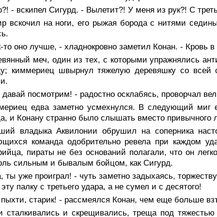
о?! - вскипел Сигурд. - Вылетит?! У меня из рук?! С трет
ир вскочил на ноги, его рыжая борода с нитями седин
ь.
к-то оно лучше, - хладнокровно заметил Конан. - Кровь в
вянный меч, один из тех, с которыми упражнялись ант
ду; киммериец швырнул тяжелую деревяшку со всей с
и.
, давай посмотрим! - радостно осклабясь, проворчал вел
мериец едва заметно усмехнулся. В следующий миг е
а, и Конану странно было слышать вместо привычного л
ший владыка Аквилонии обрушил на соперника наст
ющихся команда одобрительно ревела при каждом уда
ийца, пираты не без оснований полагали, что он легк
оль сильным и бывалым бойцом, как Сигурд.
а, ты уже проиграл! - чуть заметно задыхаясь, торжест
 эту палку с третьего удара, а не сумел и с десятого!
 пыхти, старик! - рассмеялся Конан, чем еще больше в
и сталкивались и скрещивались, треща под тяжестью 