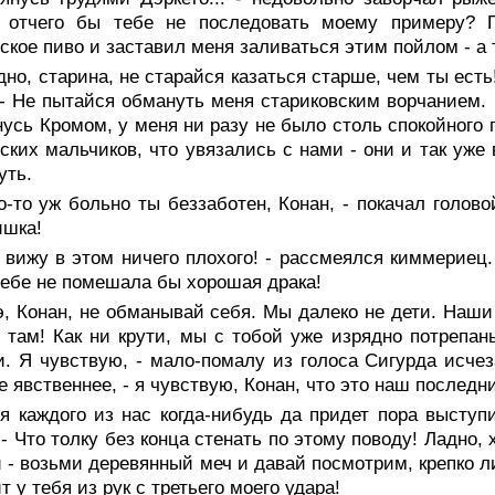
, отчего бы тебе не последовать моему примеру?
ское пиво и заставил меня заливаться этим пойлом - а
дно, старина, не старайся казаться старше, чем ты есть
 - Не пытайся обмануть меня стариковским ворчанием. 
нусь Кромом, у меня ни разу не было столь спокойного
ских мальчиков, что увязались с нами - они и так уже
уть.
о-то уж больно ты беззаботен, Конан, - покачал голов
ишка!
 вижу в этом ничего плохого! - рассмеялся киммериец.
тебе не помешала бы хорошая драка!
э, Конан, не обманывай себя. Мы далеко не дети. Наши
о там! Как ни крути, мы с тобой уже изрядно потрепа
. Я чувствую, - мало-помалу из голоса Сигурда исчез
е явственнее, - я чувствую, Конан, что это наш последн
я каждого из нас когда-нибудь да придет пора выступ
 - Что толку без конца стенать по этому поводу! Ладно,
и - возьми деревянный меч и давай посмотрим, крепко л
т у тебя из рук с третьего моего удара!