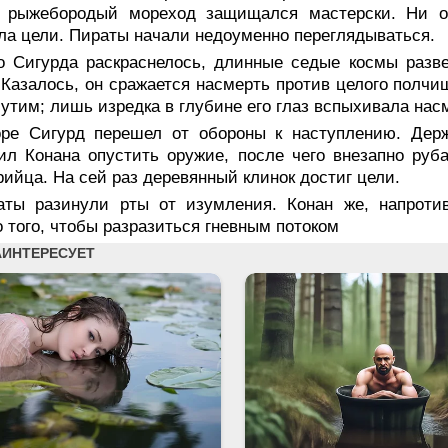
о рыжебородый мореход защищался мастерски. Ни о
ла цели. Пираты начали недоуменно переглядываться.
о Сигурда раскраснелось, длинные седые космы разве
 Казалось, он сражается насмерть против целого полчи
утим; лишь изредка в глубине его глаз вспыхивала нас
оре Сигурд перешел от обороны к наступлению. Де
ил Конана опустить оружие, после чего внезапно ру
ийца. На сей раз деревянный клинок достиг цели.
аты разинули рты от изумления. Конан же, напротив
 того, чтобы разразиться гневным потоком