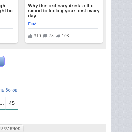
ль богов
...
45
ИЗБРАННОЕ