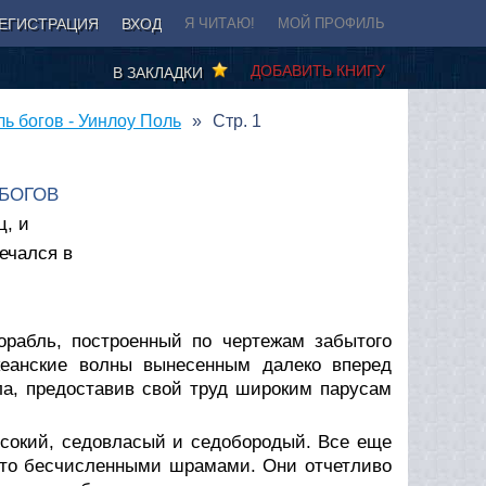
ЕГИСТРАЦИЯ
ВХОД
Я ЧИТАЮ!
МОЙ ПРОФИЛЬ
ДОБАВИТЬ КНИГУ
В ЗАКЛАДКИ
ль богов - Уинлоу Поль
Стр. 1
 БОГОВ
ц, и
речался в
орабль, построенный по чертежам забытого
кеанские волны вынесенным далеко вперед
ла, предоставив свой труд широким парусам
ысокий, седовласый и седобородый. Все еще
рыто бесчисленными шрамами. Они отчетливо