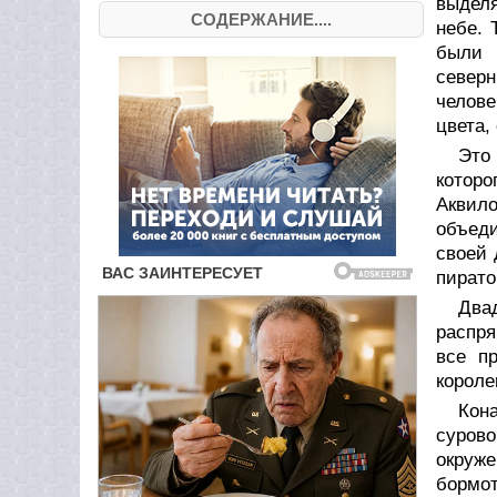
выделя
СОДЕРЖАНИЕ....
небе. 
были 
северн
челове
цвета,
Это
котор
Аквил
объед
своей 
пирато
Два
распря
все п
короле
Кон
сурово
окруж
бормот