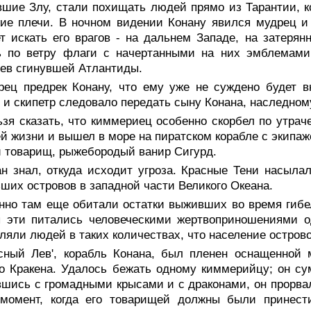
шие Злу, стали похищать людей прямо из Тарантии, к
ие плечи. В ночном видении Конану явился мудрец и
т искать его врагов - на дальнем Западе, на затерян
ь по ветру флаги с начертанными на них эмблемами 
ев сгинувшей Атлантиды.
рец предрек Конану, что ему уже не суждено будет в
 и скипетр следовало передать сыну Конана, наследном
зя сказать, что киммериец особенно скорбел по утрач
й жизни и вышел в море на пиратском корабле с экипаж
 товарищ, рыжебородый ванир Сигурд.
ан знал, откуда исходит угроза. Красные Тени насыл
ших островов в западной части Великого Океана.
нно там еще обитали остатки выживших во время гибе
 эти питались человеческими жертвоприношениями од
ляли людей в таких количествах, что население остров
асный Лев', корабль Конана, был пленен оснащенной
о Кракена. Удалось бежать одному киммерийцу; он сум
шись с громадными крысами и с драконами, он прорва
 момент, когда его товарищей должны были принест