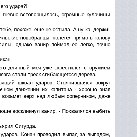
ьего удара?!
ы гневно встопорщилась, огромные кулачищи
 тебе, похоже, еще не остыла. А ну-ка, держи!
ильские новобранцы, полетел прямо в голову
илы, однако ванир поймал ее легко, точно
икан.
го длинный меч уже скрестился с оружием
язга стали треск сгибающегося дерева.
оящий шквал ударов. Столпившаяся вокруг
чном движении их капитана - хорошо зная
о возьмет верх над любым соперником, даже
вующе воскликнул ванир. - Похвалялся выбить
зъярил Сигурда.
ударов. Конан проводил выпад за выпадом,