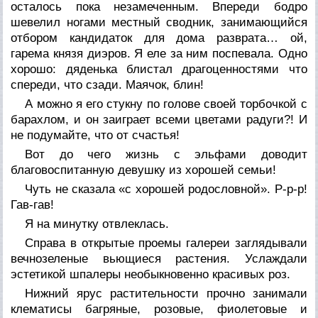
осталось пока незамеченным. Впереди бодро
шевелил ногами местный сводник, занимающийся
отбором кандидаток для дома разврата… ой,
гарема князя диэров. Я еле за ним поспевала. Одно
хорошо: дяденька блистал драгоценностями что
спереди, что сзади. Маячок, блин!
А можно я его стукну по голове своей торбочкой с
барахлом, и он заиграет всеми цветами радуги?! И
не подумайте, что от счастья!
Вот до чего жизнь с эльфами доводит
благовоспитанную девушку из хорошей семьи!
Чуть не сказала «с хорошей родословной». Р-р-р!
Гав-гав!
Я на минутку отвлеклась.
Справа в открытые проемы галереи заглядывали
вечнозеленые вьющиеся растения. Услаждали
эстетикой шпалеры необыкновенно красивых роз.
Нижний ярус растительности прочно занимали
клематисы багряные, розовые, фиолетовые и