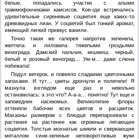
белые, попадались участки с алыми
граммофончиками камсисов. Кое-где встречались
удивительные сиреневые соцветия еще каких-то
древовидных лиан. У соцветий был тонкий аромат,
имеющий легкий привкус ванили.
Точно такая же галерея напротив зеленела,
желтела и лиловела тяжелыми гроздьями
винограда. Дамский пальчик, кишмиш, черный,
белый и розовый виноград… Ум-м… даже слюна
побежала!
Подул ветерок, и повеяло сладкими цветочными
запахами. И тут… цветы дрогнули и полетели! Я
мазнула взглядом еще раз и невольно
остановилась: а это что? А-а-а… понятно! Тут еще и
заповедник насекомых. Великолепие флоры
оттеняли бабочки всех цветов и расцветок.
Махаоны размером с блюдце перепархивали с
растения на растение как огромные летающие
соцветия. Толстые мохнатые шмели и сверкающие
металлом сине-зеленые неповоротливые жуки