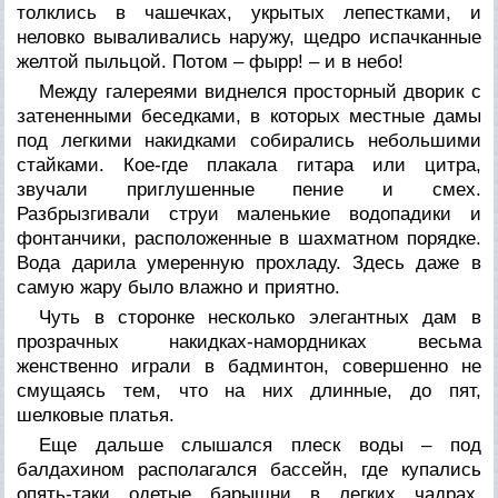
толклись в чашечках, укрытых лепестками, и
неловко вываливались наружу, щедро испачканные
желтой пыльцой. Потом – фырр! – и в небо!
Между галереями виднелся просторный дворик с
затененными беседками, в которых местные дамы
под легкими накидками собирались небольшими
стайками. Кое-где плакала гитара или цитра,
звучали приглушенные пение и смех.
Разбрызгивали струи маленькие водопадики и
фонтанчики, расположенные в шахматном порядке.
Вода дарила умеренную прохладу. Здесь даже в
самую жару было влажно и приятно.
Чуть в сторонке несколько элегантных дам в
прозрачных накидках-намордниках весьма
женственно играли в бадминтон, совершенно не
смущаясь тем, что на них длинные, до пят,
шелковые платья.
Еще дальше слышался плеск воды – под
балдахином располагался бассейн, где купались
опять-таки одетые барышни в легких чадрах.