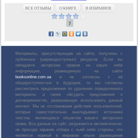
ВСЕ ОТЗЫВЫ
О КНИГЕ
В ИЗБРАННОЕ
7
Материалы, присутствующие на сайте, получены с
публичных (широкодоступных) ресурсов. Если вы
обладаете авторским правом на какую либо
информацию, размещенную на сайте
booksonline.com.ua
и не согласны с её
общедоступностью в будущем, то мы согласны
рассмотреть предложения по удалению определенного
материала, а также обсудить предложения о
договоренностях, разрешающих использовать данный
контент. Мы не отслеживаем действия пользователей,
которые самостоятельно выкладывают источники
текстов, являющиеся объектом вашего авторского
права. Все данные на сайт, загружаются автоматически,
не проходя заранее отбора с чьей либо стороны, что
является нормой в мировом опыте размещения