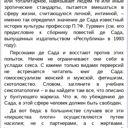
или тоталитарное, навязывает людям те или иные
эротические стандарты, пытается вмешаться в
сферу жизни, считающуюся личной, интимной, –
именно так определил значение де Сада известный
историк культуры профессор П.?Ф. Гуревич (см. его
предисловие к сборнику повестей де Сада,
выпущенных издательством «Республика» в 1993
году).
Персонажи де Сада и восстают против этих
попыток. Ничем не ограничивают они себя в
усладах секса. С какими только видами перверсий
не встречается читатель книг де Сада:
гомосексуализм женский и мужской, фетишизм,
скотоложство. Словом, загляните в учебник
сексопатологии – и вы найдете там все, что описано
у бунтующего маркиза. Что ж, по убеждению де
Сада, в этой сфере человек должен быть свободен.
Да вот беда: в большинстве случаев все эти
«пиршества плоти» осуществляются путем
насилия; не с партнерами, а с жертвами.