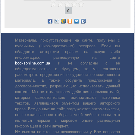
0
Материалы, присутствующие на сайте, получены с
публичных (широкодоступных) ресурсов. Если вы
обладаете авторским правом на какую либо
информацию, размещенную на сайте
booksonline.com.ua
и не согласны с её
общедоступностью в будущем, то мы согласны
рассмотреть предложения по удалению определенного
материала, а также обсудить предложения о
договоренностях, разрешающих использовать данный
контент. Мы не отслеживаем действия пользователей,
которые самостоятельно выкладывают источники
текстов, являющиеся объектом вашего авторского
права. Все данные на сайт, загружаются автоматически,
не проходя заранее отбора с чьей либо стороны, что
является нормой в мировом опыте размещения
информации в сети интернет.
Не смотря на это, при возникновении у Вас вопросов