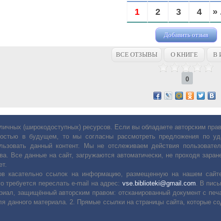
1
2
3
4
» 
Добавить отзыв
ВСЕ ОТЗЫВЫ
О КНИГЕ
В 
0
личных (широкодоступных) ресурсов. Если вы обладаете авторским пр
остью в будущем, то мы согласны рассмотреть предложения по уда
льзовать данный контент. Мы не отслеживаем действия пользовател
ва. Все данные на сайт, загружаются автоматически, не проходя заране
ет.
сов касательно ссылок на информацию, размещенную на нашем сайте
о требуется переслать е-mail на адрес:
vse.biblioteki@gmail.com
. В пис
риал, защищённый авторским правом: отсканированный документ с печ
ля данного материала. 2. Прямые ссылки на страницы сайта, которые с