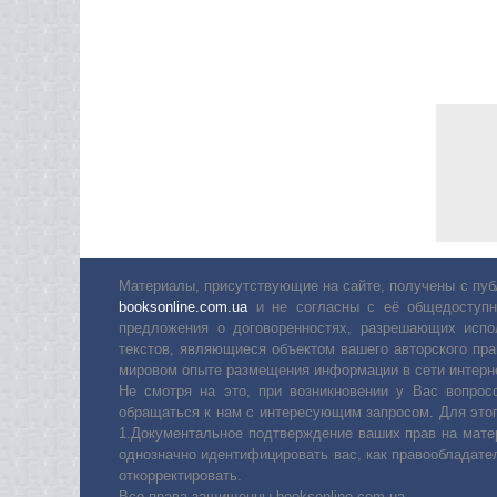
Материалы, присутствующие на сайте, получены с пуб
booksonline.com.ua
и не согласны с её общедоступн
предложения о договоренностях, разрешающих испо
текстов, являющиеся объектом вашего авторского пра
мировом опыте размещения информации в сети интерн
Не смотря на это, при возникновении у Вас вопро
обращаться к нам с интересующим запросом. Для этог
1.Документальное подтверждение ваших прав на мате
однозначно идентифицировать вас, как правообладате
откорректировать.
Все права защищенны booksonline.com.ua