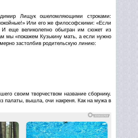
адимир Лищук ошеломляющими строками:
покойные!»
Или его же философскими:
«Если
И еще великолепно обыгран им сюжет из
там мы
«покажем Кузькину мать, а если нужно
азмерно застолбив родительскую линию:
шего своим творчеством название сборнику.
 из палаты, вышла, очи накреня. Как на мужа в