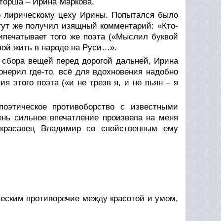
торша – Ирина Маркова.
о лирическому цеху Ирины. Попытался было
тут же получил изящный комментарий:
«Кто-
печатывает того же поэта (
«Мыслил буквой
вой жить в народе на Руси…»
.
 сбора вещей перед дорогой дальней, Ирина
онерил где-то, всё для вдохновения надобно
ия этого поэта (
«и не трезв я, и не пьян – я
поэтическое противоборство с известными
ень сильное впечатление произвела на меня
красавец Владимир со свойственным ему
ческим противоречие между красотой и умом,