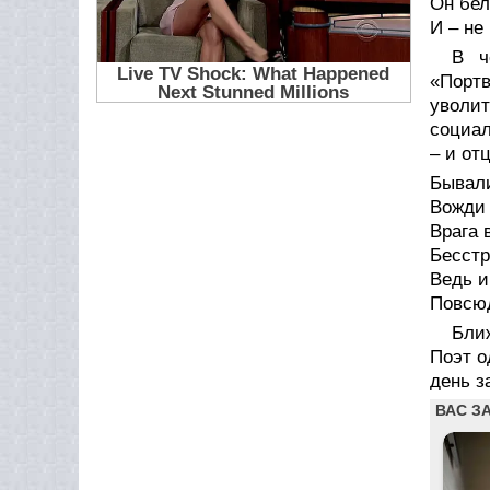
Он бел
И – не
В ч
«Портв
уволит
социал
– и от
Бывали
Вожди
Врага 
Бесстр
Ведь и
Повсю
Бли
Поэт о
день з