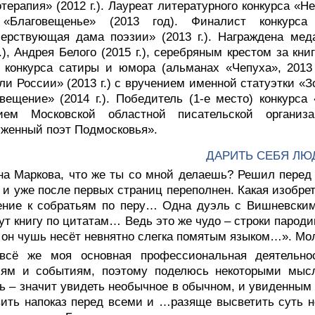
терапия» (2012 г.). Лауреат литературного конкурса «
 «Благовещенье» (2013 год). Финалист конкурс
лерствующая дама поэзии» (2013 г.). Награждена ме
г.), Андрея Белого (2015 г.), серебряным крестом за кни
 конкурса сатиры и юмора (альманах «Чепуха», 2013
ли России» (2013 г.) с вручением именной статуэтки «
вещение» (2014 г.). Победитель (1-е место) конкурса 
ием Московской областной писательской организ
женный поэт Подмосковья».
ДАРИТЬ СЕБЯ ЛЮ
на Маркова, что же ты со мной делаешь? Решил перед 
 и уже после первых страниц переполнен. Какая изобре
ние к собратьям по перу… Одна дуэль с Вишневским 
ут книгу по цитатам… Ведь это же чудо – строки парод
 он чушь несёт невнятно слегка помятым языком…»
. Мо
всё же моя основная профессиональная деятельнос
иям и событиям, поэтому поделюсь некоторыми мыс
ь – значит увидеть необычное в обычном, и увиденным 
вить напоказ перед всеми и …разяще высветить суть