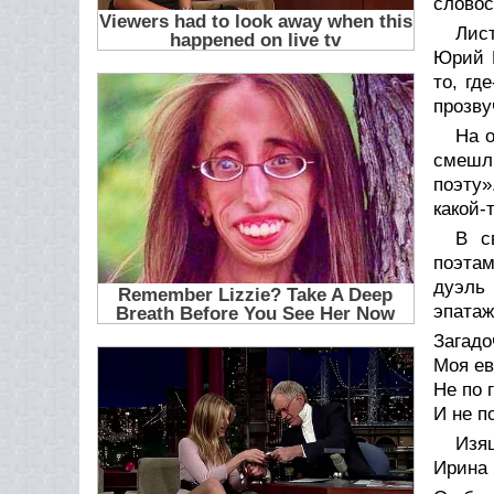
словос
Лис
Юрий Б
то, гд
прозву
На 
смешл
поэту»
какой-
В с
поэтам
дуэль
эпатаж
Загадо
Моя ев
Не по 
И не п
Изя
Ирина 