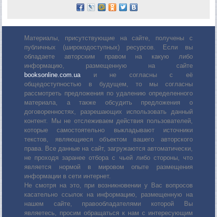
Материалы, присутствующие на сайте, получены с
публичных (широкодоступных) ресурсов. Если вы
обладаете авторским правом на какую либо
информацию, размещенную на сайте
booksonline.com.ua
и не согласны с её
общедоступностью в будущем, то мы согласны
рассмотреть предложения по удалению определенного
материала, а также обсудить предложения о
договоренностях, разрешающих использовать данный
контент. Мы не отслеживаем действия пользователей,
которые самостоятельно выкладывают источники
текстов, являющиеся объектом вашего авторского
права. Все данные на сайт, загружаются автоматически,
не проходя заранее отбора с чьей либо стороны, что
является нормой в мировом опыте размещения
информации в сети интернет.
Не смотря на это, при возникновении у Вас вопросов
касательно ссылок на информацию, размещенную на
нашем сайте, правообладателями которой Вы
являетесь, просим обращаться к нам с интересующим