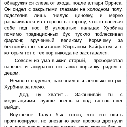
обнаружился слева от входа, подле алтаря Орриса.
Он сидел с закрытыми глазами на холодном полу,
подстелив лишь гнилую циновку, и мерно
раскачивался из стороны в сторону, что-то напевая
себе под нос. В узловатых пальцах Хурбина
помимо традиционных бус тускло поблескивал
фарлонг, врученный великому Кормчему за
беспокойство капитаном К’ирсаном Кайфатом и с
которым тот с тех пор никогда не расставался.
– Совсем из ума выжил старый, – пробормотал
паренек и аккуратно поставил корзинку рядом с
дедом.
Немного подумал, наклонился и легонько потряс
Хурбина за плечо.
– Дед, ну хватит… Заканчивай ты с
медитациями, лучше поешь и под тассов свет
выйди.
Внутренне Талун был готов, что его опять
проигнорируют, но внезапно веки пророка дрогнули