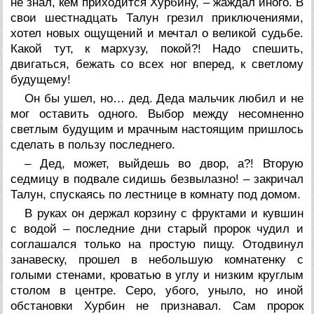
не знал, кем приходится Хурбину, – жаждал иного. В
свои шестнадцать Талун грезил приключениями,
хотел новых ощущений и мечтал о великой судьбе.
Какой тут, к мархузу, покой?! Надо спешить,
двигаться, бежать со всех ног вперед, к светлому
будущему!
Он бы ушел, но… дед. Деда мальчик любил и не
мог оставить одного. Выбор между несомненно
светлым будущим и мрачным настоящим пришлось
сделать в пользу последнего.
– Дед, может, выйдешь во двор, а?! Вторую
седмицу в подвале сидишь безвылазно! – закричал
Талун, спускаясь по лестнице в комнату под домом.
В руках он держал корзину с фруктами и кувшин
с водой – последние дни старый пророк чудил и
соглашался только на простую пищу. Отодвинул
занавеску, прошел в небольшую комнатенку с
голыми стенами, кроватью в углу и низким круглым
столом в центре. Серо, убого, уныло, но иной
обстановки Хурбин не признавал. Сам пророк