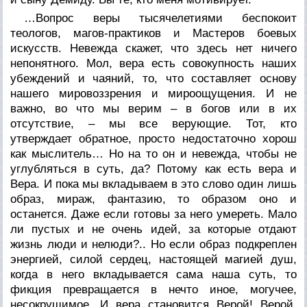
…Вопрос веры тысячелетиями беспокоит
теологов, магов-практиков и Мастеров боевых
искусств. Невежда скажет, что здесь нет ничего
непонятного. Мол, вера есть совокупность наших
убеждений и чаяний, то, что составляет основу
нашего мировоззрения и мироощущения. И не
важно, во что мы верим – в богов или в их
отсутствие, – мы все верующие. Тот, кто
утверждает обратное, просто недостаточно хорош
как мыслитель… Но на то он и невежда, чтобы не
углубляться в суть, да? Потому как есть вера и
Вера. И пока мы вкладываем в это слово один лишь
образ, мираж, фантазию, то образом оно и
останется. Даже если готовы за него умереть. Мало
ли пустых и не очень идей, за которые отдают
жизнь люди и нелюди?.. Но если образ подкреплен
энергией, силой сердец, настоящей магией душ,
когда в него вкладывается сама наша суть, то
фикция превращается в нечто иное, могучее,
несокрушимое. И вера становится Верой! Верой,