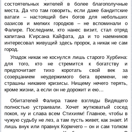
состоятельных жителей в более благополучные
места. Да что там говорить, если даже бандитские
ватаги – настоящий бич богов для небольших
оазисов и мелких городков – не вспоминали о
Фалире. Последним, кто нанес визит, стал отряд
капитана К’ирсана Кайфата, да и то наемников
интересовал живущий здесь пророк, а никак не сам
город.
Упадок никак не коснулся лишь старого Хурбина:
для того, кто не стремится к богатству и
предпочитает тихо коротать свой век за
созерцанием неудержимого бега времени, не
страшны никакие кризисы. Нищему нечего терять,
кроме жизни, а если он не дорожит и ею…
Обитателей Фалира такие взгляды Видящего
полностью устраивали. Хочет жутковатый сосед
покоя, ну и слава всем Стихиям! Главное, чтобы в
чужую судьбу не лез, а там пусть живет, как знает. И
лишь внук или правнук Кормчего – он и сам толком