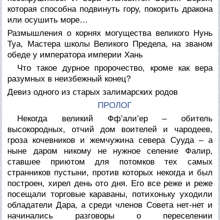
которая способна подвинуть гору, покорить дракона
или осушить море…
Размышления о корнях могущества великого Нунь
Туа, Мастера школы Великого Предела, на званом
обеде у императора империи Хань
Что такое дурное пророчество, кроме как вера
разумных в неизбежный конец?
Девиз одного из старых залимарских родов
ПРОЛОГ
Некогда великий Фф’али’ер – обитель
высокородных, отчий дом воителей и чародеев,
гроза кочевников и жемчужина севера Сууда – а
ныне даром никому не нужное селение Фалир,
ставшее приютом для потомков тех самых
странников пустыни, против которых некогда и был
построен, хирел день ото дня. Его все реже и реже
посещали торговые караваны, потихоньку уходили
обладатели Дара, а среди членов Совета нет-нет и
начинались разговоры о переселении