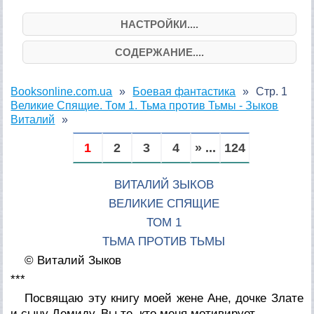
НАСТРОЙКИ....
СОДЕРЖАНИЕ....
Booksonline.com.ua
Боевая фантастика
Стр. 1
Великие Спящие. Том 1. Тьма против Тьмы - Зыков
Виталий
1
2
3
4
» ...
124
ВИТАЛИЙ ЗЫКОВ
ВЕЛИКИЕ СПЯЩИЕ
ТОМ 1
ТЬМА ПРОТИВ ТЬМЫ
© Виталий Зыков
***
Посвящаю эту книгу моей жене Ане, дочке Злате
и сыну Демиду. Вы те, кто меня мотивирует.