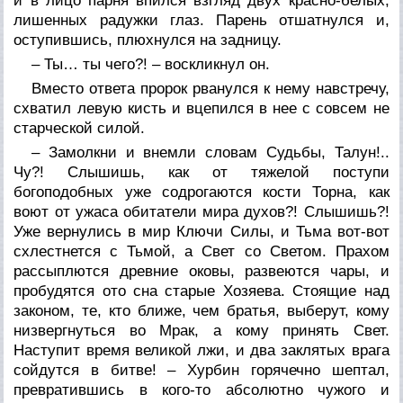
и в лицо парня впился взгляд двух красно-белых,
лишенных радужки глаз. Парень отшатнулся и,
оступившись, плюхнулся на задницу.
– Ты… ты чего?! – воскликнул он.
Вместо ответа пророк рванулся к нему навстречу,
схватил левую кисть и вцепился в нее с совсем не
старческой силой.
– Замолкни и внемли словам Судьбы, Талун!..
Чу?! Слышишь, как от тяжелой поступи
богоподобных уже содрогаются кости Торна, как
воют от ужаса обитатели мира духов?! Слышишь?!
Уже вернулись в мир Ключи Силы, и Тьма вот-вот
схлестнется с Тьмой, а Свет со Светом. Прахом
рассыплются древние оковы, развеются чары, и
пробудятся ото сна старые Хозяева. Стоящие над
законом, те, кто ближе, чем братья, выберут, кому
низвергнуться во Мрак, а кому принять Свет.
Наступит время великой лжи, и два заклятых врага
сойдутся в битве! – Хурбин горячечно шептал,
превратившись в кого-то абсолютно чужого и