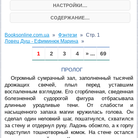
НАСТРОЙКИ....
СОДЕРЖАНИЕ....
Booksonline.com.ua
Фэнтези
Стр. 1
Ловец Душ - Ефиминюк Марина
1
2
3
4
» ...
69
ПРОЛОГ
Огромный сумрачный зал, заполненный тысячей
дрожащих свечей, плыл перед уставшим
воспаленным взглядом. Его сгорбленная, сведенная
болезненной судорогой фигура отбрасывала
длинные уродливые тени. От слабости и
насыщенного запаха магии кружилась голова. Он
сделал один неловкий шаг, пошатнулся, схватился
за стену и отдернул руку. Ладонь обожгло, а к горлу
подступил тошнотворный комок. На стене остался