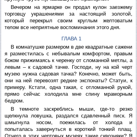
Вечером на ярмарке он продал кулон заезжему
торговцу украшениями за настоящий золотой,
который перекрыл своим круглым желтоватым
телом все неприятные воспоминания этого дня.
ГЛАВА 1
В комнатушке размером в две квадратные сажени
я разместилась с небывалым комфортом, правым
боком прижимаясь к черенку от сломанной метлы, а
левым – к садовой тачке. Господи, ну на кой черт
музею нужна садовая тачка? Конечно, может быть,
они на ней перевозят редкие экспонаты? Статуи, к
примеру. Кстати, одна такая, с отломанной рукой,
прямо сейчас холодила мне спину мраморным
бедром.
В темноте заскреблись мыши, где-то резко
щелкнула ловушка, раздался сдавленный писк. Я
шмыгнула носом, поежилась от холода и
попыталась завернуться в короткий тонкий плащ.
Отчего в этих чертовых музеях такие сквозняки? Я