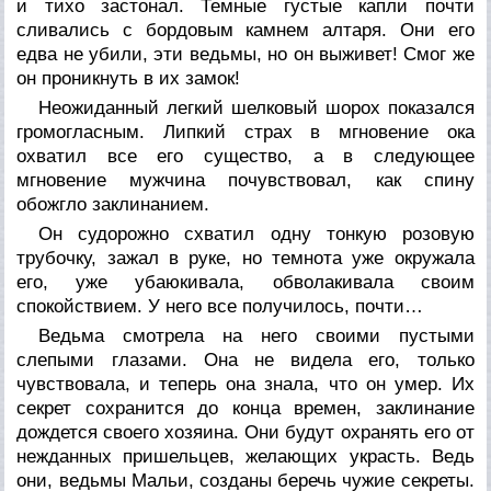
и тихо застонал. Темные густые капли почти
сливались с бордовым камнем алтаря. Они его
едва не убили, эти ведьмы, но он выживет! Смог же
он проникнуть в их замок!
Неожиданный легкий шелковый шорох показался
громогласным. Липкий страх в мгновение ока
охватил все его существо, а в следующее
мгновение мужчина почувствовал, как спину
обожгло заклинанием.
Он судорожно схватил одну тонкую розовую
трубочку, зажал в руке, но темнота уже окружала
его, уже убаюкивала, обволакивала своим
спокойствием. У него все получилось, почти…
Ведьма смотрела на него своими пустыми
слепыми глазами. Она не видела его, только
чувствовала, и теперь она знала, что он умер. Их
секрет сохранится до конца времен, заклинание
дождется своего хозяина. Они будут охранять его от
нежданных пришельцев, желающих украсть. Ведь
они, ведьмы Мальи, созданы беречь чужие секреты.