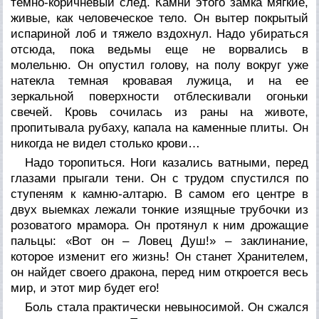
темно-коричневый след. Камни этого замка мягкие,
живые, как человеческое тело. Он вытер покрытый
испариной лоб и тяжело вздохнул. Надо убираться
отсюда, пока ведьмы еще не ворвались в
молельню. Он опустил голову, на полу вокруг уже
натекла темная кровавая лужица, и на ее
зеркальной поверхности отблескивали огоньки
свечей. Кровь сочилась из раны на животе,
пропитывала рубаху, капала на каменные плиты. Он
никогда не видел столько крови…
Надо торопиться. Ноги казались ватными, перед
глазами прыгали тени. Он с трудом спустился по
ступеням к камню-алтарю. В самом его центре в
двух выемках лежали тонкие изящные трубочки из
розоватого мрамора. Он протянул к ним дрожащие
пальцы: «Вот он – Ловец Душ!» – заклинание,
которое изменит его жизнь! Он станет Хранителем,
он найдет своего дракона, перед ним откроется весь
мир, и этот мир будет его!
Боль стала практически невыносимой. Он сжался