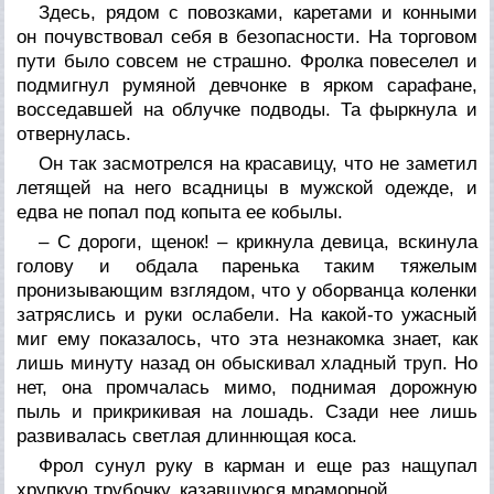
Здесь, рядом с повозками, каретами и конными
он почувствовал себя в безопасности. На торговом
пути было совсем не страшно. Фролка повеселел и
подмигнул румяной девчонке в ярком сарафане,
восседавшей на облучке подводы. Та фыркнула и
отвернулась.
Он так засмотрелся на красавицу, что не заметил
летящей на него всадницы в мужской одежде, и
едва не попал под копыта ее кобылы.
– С дороги, щенок! – крикнула девица, вскинула
голову и обдала паренька таким тяжелым
пронизывающим взглядом, что у оборванца коленки
затряслись и руки ослабели. На какой-то ужасный
миг ему показалось, что эта незнакомка знает, как
лишь минуту назад он обыскивал хладный труп. Но
нет, она промчалась мимо, поднимая дорожную
пыль и прикрикивая на лошадь. Сзади нее лишь
развивалась светлая длиннющая коса.
Фрол сунул руку в карман и еще раз нащупал
хрупкую трубочку, казавшуюся мраморной.