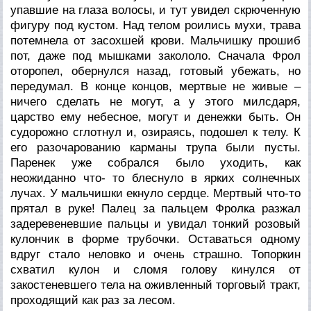
упавшие на глаза волосы, и тут увидел скрюченную
фигуру под кустом. Над телом роились мухи, трава
потемнела от засохшей крови. Мальчишку прошиб
пот, даже под мышками закололо. Сначала Фрол
оторопел, обернулся назад, готовый убежать, но
передумал. В конце концов, мертвые не живые –
ничего сделать не могут, а у этого милсдаря,
царство ему небесное, могут и денежки быть. Он
судорожно сглотнул и, озираясь, подошел к телу. К
его разочарованию карманы трупа были пусты.
Паренек уже собрался было уходить, как
неожиданно что- то блеснуло в ярких солнечных
лучах. У мальчишки екнуло сердце. Мертвый что-то
прятал в руке! Палец за пальцем Фролка разжал
задеревеневшие пальцы и увидал тонкий розовый
кулончик в форме трубочки. Оставаться одному
вдруг стало неловко и очень страшно. Топоркин
схватил кулон и сломя голову кинулся от
закостеневшего тела на оживленный торговый тракт,
проходящий как раз за лесом.