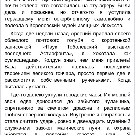
почти жалела, что согласилась на эту аферу. Были
дела и поважнее, но отчего-то я уступила
терзавшему меня оскорбленному самолюбию и
полезла в Королевский музей изящных Искусств.
Когда две недели назад Арсений прислал своего
облезлого почтового голубя с коротенькой
записочкой: «Паук Тоболевский выставил
последнего Астиафанта», я хохотала как
сумасшедшая. Колдун знал, чем меня привлечь!
Ваза действительно являлась последним
творением великого гончара, просто первые две я
расколотила собственными рученьками. Когда
пыталась украсть.
Где-то далеко ухнули городские часы. Их мерный
звон едва доносился до забытого чуланчика,
спрятанного за скелетом дракона и расписным
гробом северного колдуна. Внутренне я собралась и
стала считать удары, ровно в двенадцать музейный
служка-маг зажжет магические лучи, а охрана
уберется в подсобку коротать ночь. Я