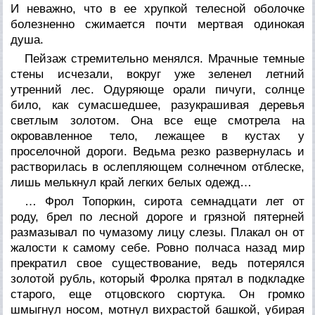
И неважно, что в ее хрупкой телесной оболочке
болезненно сжимается почти мертвая одинокая
душа.
Пейзаж стремительно менялся. Мрачные темные
стены исчезали, вокруг уже зеленел летний
утренний лес. Одуряюще орали пичуги, солнце
било, как сумасшедшее, разукрашивая деревья
светлым золотом. Она все еще смотрела на
окровавленное тело, лежащее в кустах у
проселочной дороги. Ведьма резко развернулась и
растворилась в ослепляющем солнечном отблеске,
лишь мелькнул край легких белых одежд…
… Фрол Топоркин, сирота семнадцати лет от
роду, брел по лесной дороге и грязной пятерней
размазывал по чумазому лицу слезы. Плакал он от
жалости к самому себе. Ровно полчаса назад мир
прекратил свое существование, ведь потерялся
золотой рубль, который Фролка прятал в подкладке
старого, еще отцовского сюртука. Он громко
шмыгнул носом, мотнул вихрастой башкой, убирая