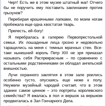
Черт! Есть же в этом музее штатный маг! Отчего
бы не поручить ему поставить заклинание против
грызунов?
Перебирая крошечными лапками, по моим ногам
пробежала еще одна хвостатая тварь.
Прелесть, ей-богу!
Я перебралась в галерею Первопрестольной
семьи. Их лошадиные лица грозно и недовольно
таращились на меня с темных мрачных стен. Все-
таки нынешний король Петр XIII не зря приказал
называть себя Распрекрасным – по сравнению с
остальными родственниками он обладал ангельской
внешностью.
Лучи охранного заклятия в этом зале роились
особенно густо, опускаясь еще ниже к полу.
Неужели музейный чародей считает, что в этом
здании самое ценное – это портреты королевского
семейства? Я вжалась в пол и вершок за вершком
продвигалась в Зал Гончарного Дела.