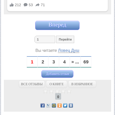
Вперед
Вы читаете
Ловец Душ
1
2
3
4
» ...
69
Добавить отзыв
ВСЕ ОТЗЫВЫ
О КНИГЕ
В ИЗБРАННОЕ
0