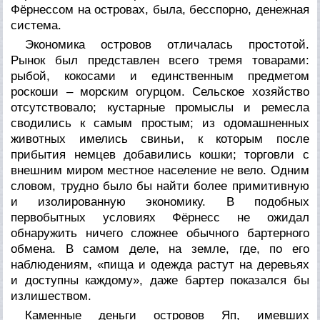
Фёрнессом на островах, была, бесспорно, денежная
система.
Экономика островов отличалась простотой.
Рынок был представлен всего тремя товарами:
рыбой, кокосами и единственным предметом
роскоши – морским огурцом. Сельское хозяйство
отсутствовало; кустарные промыслы и ремесла
сводились к самым простым; из одомашненных
животных имелись свиньи, к которым после
прибытия немцев добавились кошки; торговли с
внешним миром местное население не вело. Одним
словом, трудно было бы найти более примитивную
и изолированную экономику. В подобных
первобытных условиях Фёрнесс не ожидал
обнаружить ничего сложнее обычного бартерного
обмена. В самом деле, на земле, где, по его
наблюдениям, «пища и одежда растут на деревьях
и доступны каждому», даже бартер показался бы
излишеством.
Каменные деньги островов Яп, имевших