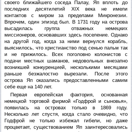
своего ближайшего соседа Палау, Яп вплоть до
последних десятилетий XIX века не имели
контактов с миром за пределами Микронезии.
Впрочем, один эпизод был. В 1731 году на острова
высадилась группа отважных немецких
миссионеров, основавших здесь поселение. Однако
на другой год, когда за ними вернулся корабль,
выяснилось, что христианство под сенью пальм так
и не прижилось. Всех поголовно колонистов с
подачи местных шаманов, недовольных внезапно
возникшей конкуренцией, несколькими месяцами
раньше безжалостно вырезали. После этого
острова Яп оказались предоставленными самим
себе еще на 140 лет.
Первая европейская фактория, основанная
немецкой торговой фирмой «Годфрой и сыновья»,
появилась на островах только в 1869 году.
Несколько лет спустя, когда стало очевидно, что
Годфрой не только избежал гибели, но даже
процветает, существованием Яп заинтересовались