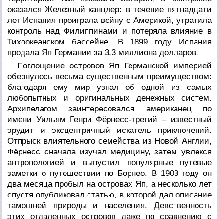
оказался Железный канцлер: в течение пятнадцати
лет Испания проиграла войну с Америкой, утратила
контроль над Филиппинами и потеряла влияние в
Тихоокеанском бассейне. В 1899 году Испания
продала Яп Германии за 3,3 миллиона долларов.
Поглощение островов Яп Германской империей
обернулось весьма существенным преимуществом:
благодаря ему мир узнал об одной из самых
любопытных и оригинальных денежных систем.
Архипелагом заинтересовался американец по
имени Уильям Генри Фёрнесс-третий – известный
эрудит и эксцентричный искатель приключений.
Отпрыск влиятельного семейства из Новой Англии,
Фёрнесс сначала изучал медицину, затем увлекся
антропологией и выпустил популярные путевые
заметки о путешествии по Борнео. В 1903 году он
два месяца пробыл на островах Яп, а несколько лет
спустя опубликовал статью, в которой дал описание
тамошней природы и населения. Девственность
этих отдаленных островов даже по сравнению с