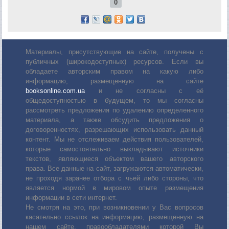
0
Материалы, присутствующие на сайте, получены с
публичных (широкодоступных) ресурсов. Если вы
обладаете авторским правом на какую либо
информацию, размещенную на сайте
booksonline.com.ua
и не согласны с её
общедоступностью в будущем, то мы согласны
рассмотреть предложения по удалению определенного
материала, а также обсудить предложения о
договоренностях, разрешающих использовать данный
контент. Мы не отслеживаем действия пользователей,
которые самостоятельно выкладывают источники
текстов, являющиеся объектом вашего авторского
права. Все данные на сайт, загружаются автоматически,
не проходя заранее отбора с чьей либо стороны, что
является нормой в мировом опыте размещения
информации в сети интернет.
Не смотря на это, при возникновении у Вас вопросов
касательно ссылок на информацию, размещенную на
нашем сайте, правообладателями которой Вы