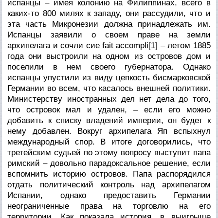
испанцы – имея колонию на Филиппинах, всего в
каких-то 800 милях к западу, они рассудили, что и
эта часть Микронезии должна принадлежать им.
Испанцы заявили о своем праве на земли
архипелага и сочли сие fait accompli
[1]
– летом 1885
года они выстроили на одном из островов дом и
поселили в нем своего губернатора. Однако
испанцы упустили из виду цепкость бисмарковской
Германии во всем, что касалось внешней политики.
Министерству иностранных дел нет дела до того,
что островок мал и удален, – если его можно
добавить к списку владений империи, он будет к
нему добавлен. Вокруг архипелага Яп вспыхнул
международный спор. В итоге договорились, что
третейским судьей по этому вопросу выступит папа
римский – довольно парадоксальное решение, если
вспомнить историю островов. Папа распорядился
отдать политический контроль над архипелагом
Испании, однако предоставить Германии
неограниченные права на торговлю на его
территории. Как показала история, в выигрыше