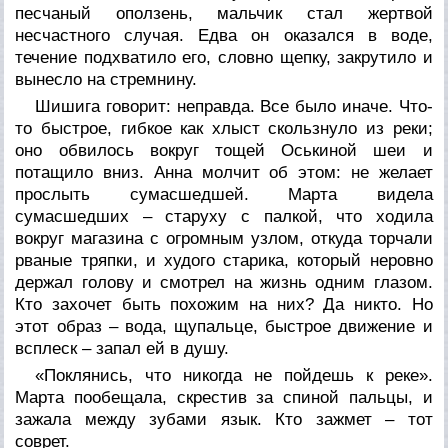
песчаный оползень, мальчик стал жертвой
несчастного случая. Едва он оказался в воде,
течение подхватило его, словно щепку, закрутило и
вынесло на стремнину.
Шишига говорит: неправда. Все было иначе. Что-
то быстрое, гибкое как хлыст скользнуло из реки;
оно обвилось вокруг тощей Оськиной шеи и
потащило вниз. Анна молчит об этом: не желает
прослыть сумасшедшей. Марта видела
сумасшедших – старуху с палкой, что ходила
вокруг магазина с огромным узлом, откуда торчали
рваные тряпки, и худого старика, который неровно
держал голову и смотрел на жизнь одним глазом.
Кто захочет быть похожим на них? Да никто. Но
этот образ – вода, щупальце, быстрое движение и
всплеск – запал ей в душу.
«Поклянись, что никогда не пойдешь к реке».
Марта пообещала, скрестив за спиной пальцы, и
зажала между зубами язык. Кто зажмет – тот
соврет.