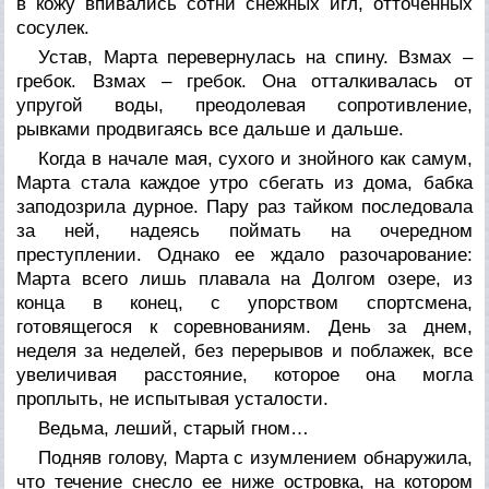
в кожу впивались сотни снежных игл, отточенных
сосулек.
Устав, Марта перевернулась на спину. Взмах –
гребок. Взмах – гребок. Она отталкивалась от
упругой воды, преодолевая сопротивление,
рывками продвигаясь все дальше и дальше.
Когда в начале мая, сухого и знойного как самум,
Марта стала каждое утро сбегать из дома, бабка
заподозрила дурное. Пару раз тайком последовала
за ней, надеясь поймать на очередном
преступлении. Однако ее ждало разочарование:
Марта всего лишь плавала на Долгом озере, из
конца в конец, с упорством спортсмена,
готовящегося к соревнованиям. День за днем,
неделя за неделей, без перерывов и поблажек, все
увеличивая расстояние, которое она могла
проплыть, не испытывая усталости.
Ведьма, леший, старый гном…
Подняв голову, Марта с изумлением обнаружила,
что течение снесло ее ниже островка, на котором