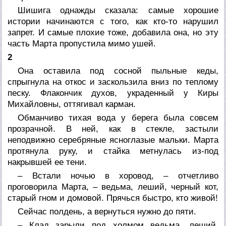
Шишига однажды сказала: самые хорошие
истории начинаются с того, как кто-то нарушил
запрет. И самые плохие тоже, добавила она, но эту
часть Марта пропустила мимо ушей.
2
Она оставила под сосной пыльные кеды,
спрыгнула на откос и заскользила вниз по теплому
песку. Флакончик духов, украденный у Киры
Михайловны, оттягивал карман.
Обманчиво тихая вода у берега была совсем
прозрачной. В ней, как в стекле, застыли
неподвижно серебряные ясноглазые мальки. Марта
протянула руку, и стайка метнулась из-под
накрывшей ее тени.
– Встали ночью в хоровод, – отчетливо
проговорила Марта, – ведьма, леший, черный кот,
старый гном и домовой. Прячься быстро, кто живой!
Сейчас полдень, а вернуться нужно до пяти.
– Клад зарыли под холмом ведьма, леший,