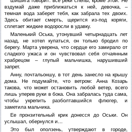
Шишига говорит: все реки слепы, кроме этой. Не
вздумай даже приближаться к ней, девочка, –
темная вода заберет тебя, как забрала тех двоих.
Здесь обитает смерть, щерится из-под коряги,
сплетает жидкие водоросли в удавку.
Маленький Оська, утонувший четырнадцать лет
назад, не хотел купаться, он только бродил по
берегу. Марта уверена, что сердце его замирало от
сладкого ужаса и он чувствовал себя отчаянным
храбрецом – глупый мальчишка, нарушивший
запрет.
Анну, почтальоншу, в тот день занесло на крышу
дома. Не подумайте, что ветром: Анна Козарь
такова, что может остановить любой ветер, всего
лишь уперев руки в бока. Она забралась туда сама,
чтобы укрепить разболтавшийся флюгер, и
заметила мальчика.
Ее пронзительный крик донесся до Оськи. Он
услышал, обернулся и…
Это был оползень, утверждают в городе,