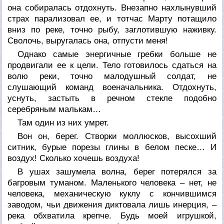
она собиралась отдохнуть. Внезапно нахлынувший
страх парализовал ее, и тотчас Марту потащило
вниз по реке, точно рыбу, заглотившую наживку.
Сволочь, выругалась она, отпусти меня!
Однако самые энергичные гребки больше не
продвигали ее к цели. Тело готовилось сдаться на
волю реки, точно малодушный солдат, не
слушающий команд военачальника. Отдохнуть,
уснуть, застыть в речном стекле подобно
серебряным малькам…
Там один из них умрет.
Вон он, берег. Створки моллюсков, высохший
ситник, бурые порезы глины в белом песке… И
воздух! Сколько хочешь воздуха!
В ушах зашумела волна, берег потерялся за
багровым туманом. Маленького человека – нет, не
человека, механическую куклу с кончившимся
заводом, чьи движения диктовала лишь инерция, –
река обхватила крепче. Будь моей игрушкой,