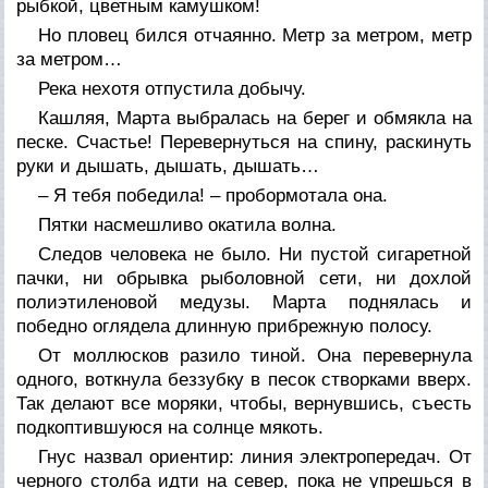
рыбкой, цветным камушком!
Но пловец бился отчаянно. Метр за метром, метр
за метром…
Река нехотя отпустила добычу.
Кашляя, Марта выбралась на берег и обмякла на
песке. Счастье! Перевернуться на спину, раскинуть
руки и дышать, дышать, дышать…
– Я тебя победила! – пробормотала она.
Пятки насмешливо окатила волна.
Следов человека не было. Ни пустой сигаретной
пачки, ни обрывка рыболовной сети, ни дохлой
полиэтиленовой медузы. Марта поднялась и
победно оглядела длинную прибрежную полосу.
От моллюсков разило тиной. Она перевернула
одного, воткнула беззубку в песок створками вверх.
Так делают все моряки, чтобы, вернувшись, съесть
подкоптившуюся на солнце мякоть.
Гнус назвал ориентир: линия электропередач. От
черного столба идти на север, пока не упрешься в