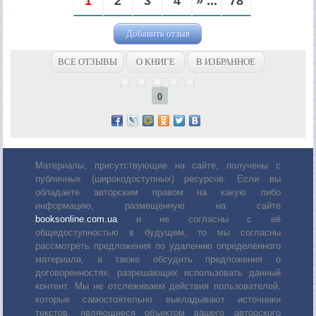
1
2
3
4
» ...
78
Добавить отзыв
ВСЕ ОТЗЫВЫ
О КНИГЕ
В ИЗБРАННОЕ
0
Материалы, присутствующие на сайте, получены с
публичных (широкодоступных) ресурсов. Если вы
обладаете авторским правом на какую либо
информацию, размещенную на сайте
booksonline.com.ua
и не согласны с её
общедоступностью в будущем, то мы согласны
рассмотреть предложения по удалению определенного
материала, а также обсудить предложения о
договоренностях, разрешающих использовать данный
контент. Мы не отслеживаем действия пользователей,
которые самостоятельно выкладывают источники
текстов, являющиеся объектом вашего авторского