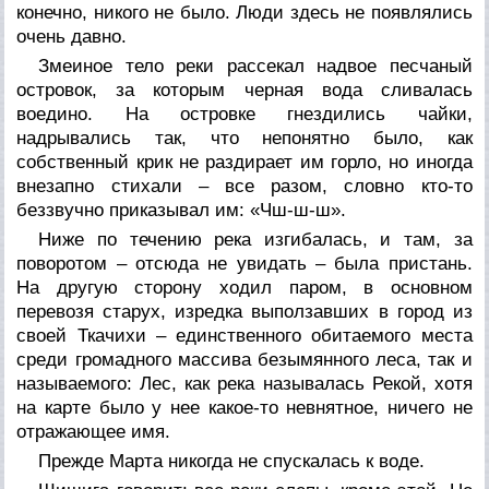
конечно, никого не было. Люди здесь не появлялись
очень давно.
Змеиное тело реки рассекал надвое песчаный
островок, за которым черная вода сливалась
воедино. На островке гнездились чайки,
надрывались так, что непонятно было, как
собственный крик не раздирает им горло, но иногда
внезапно стихали – все разом, словно кто-то
беззвучно приказывал им: «Чш-ш-ш».
Ниже по течению река изгибалась, и там, за
поворотом – отсюда не увидать – была пристань.
На другую сторону ходил паром, в основном
перевозя старух, изредка выползавших в город из
своей Ткачихи – единственного обитаемого места
среди громадного массива безымянного леса, так и
называемого: Лес, как река называлась Рекой, хотя
на карте было у нее какое-то невнятное, ничего не
отражающее имя.
Прежде Марта никогда не спускалась к воде.