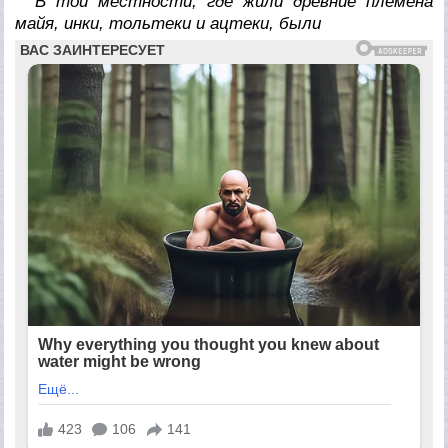
В той местности, где жили древние племена
майя, инки, тольтеки и ацтеки, были