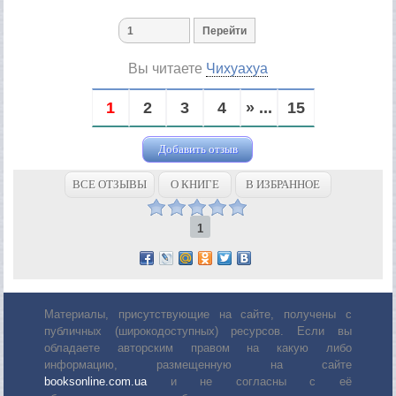
Вы читаете
Чихуахуа
1
2
3
4
» ...
15
Добавить отзыв
ВСЕ ОТЗЫВЫ
О КНИГЕ
В ИЗБРАННОЕ
1
Материалы, присутствующие на сайте, получены с
публичных (широкодоступных) ресурсов. Если вы
обладаете авторским правом на какую либо
информацию, размещенную на сайте
booksonline.com.ua
и не согласны с её