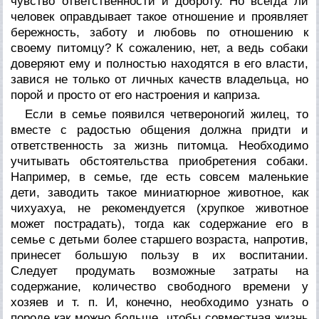
чувство ответственности и доброту. Но всегда ли
человек оправдывает такое отношение и проявляет
бережность, заботу и любовь по отношению к
своему питомцу? К сожалению, нет, а ведь собаки
доверяют ему и полностью находятся в его власти,
завися не только от личных качеств владельца, но
порой и просто от его настроения и каприза.
Если в семье появился четвероногий жилец, то
вместе с радостью общения должна придти и
ответственность за жизнь питомца. Необходимо
учитывать обстоятельства приобретения собаки.
Например, в семье, где есть совсем маленькие
дети, заводить такое миниатюрное животное, как
чихуахуа, не рекомендуется (хрупкое животное
может пострадать), тогда как содержание его в
семье с детьми более старшего возраста, напротив,
принесет большую пользу в их воспитании.
Следует продумать возможные затраты на
содержание, количество свободного времени у
хозяев и т. п. И, конечно, необходимо узнать о
породе как можно больше, чтобы совместная жизнь