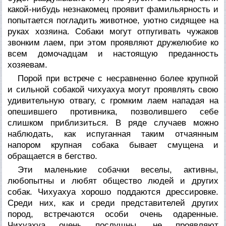
какой-нибудь незнакомец проявит фамильярность и
попытается погладить животное, уютно сидящее на
руках хозяина. Собаки могут отпугивать чужаков
звонким лаем, при этом проявляют дружелюбие ко
всем домочадцам и настоящую преданность
хозяевам.
Порой при встрече с несравненно более крупной
и сильной собакой чихуахуа могут проявлять свою
удивительную отвагу, с громким лаем нападая на
опешившего противника, позволившего себе
слишком приблизиться. В ряде случаев можно
наблюдать, как испуганная таким отчаянным
напором крупная собака бывает смущена и
обращается в бегство.
Эти маленькие собачки веселы, активны,
любопытны и любят общество людей и других
собак. Чихуахуа хорошо поддаются дрессировке.
Среди них, как и среди представителей других
пород, встречаются особи очень одаренные.
Чихуахуа очень послушны, не проявляют