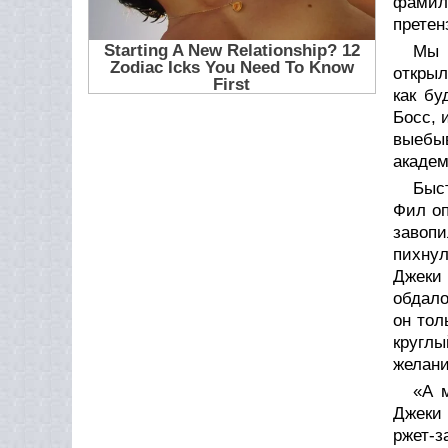
фамили
претен
Мы 
открыл
как бу
Босс, 
выебы
академ
Быст
Фил оп
завопи
пихнул
Джеки 
обдало
он тол
круглы
желани
«А 
Джеки 
ржет-з