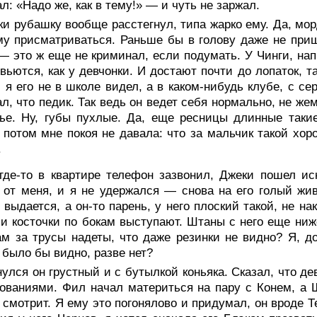
л: «Надо же, как в тему!» — и чуть не заржал.
и рубашку вообще расстегнул, типа жарко ему. Да, морд
му присматриваться. Раньше бы в голову даже не приш
— это ж еще не криминал, если подумать. У Чинги, напр
вьются, как у девчонки. И достают почти до лопаток, т
 я его не в школе видел, а в каком-нибудь клубе, с се
л, что педик. Так ведь он ведет себя нормально, не же
ье. Ну, губы пухлые. Да, еще ресницы длинные такие
 потом мне покоя не давала: что за мальчик такой хо
.
 где-то в квартире телефон зазвонил, Джеки пошел ис
 от меня, и я не удержался — снова на его голый жив
 выдается, а он-то парень, у него плоский такой, не н
 и косточки по бокам выступают. Штаны с него еще ниж
ам за трусы надеты, что даже резинки не видно? Я, д
 было бы видно, разве нет?
улся он грустный и с бутылкой коньяка. Сказал, что дев
ованиями. Фил начал материться на пару с Конем, а
 смотрит. Я ему это погонялово и придумал, он вроде 