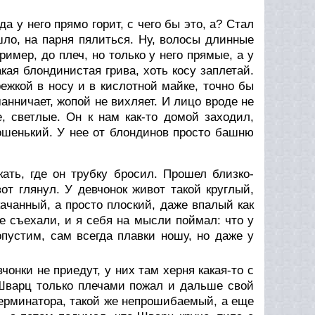
а у него прямо горит, с чего бы это, а? Стал
ло, на парня пялиться. Ну, волосы длинные
имер, до плеч, но только у него прямые, а у
акая блондинистая грива, хоть косу заплетай.
режкой в носу и в кислотной майке, точно бы
манничает, жопой не вихляет. И лицо вроде не
, светлые. Он к нам как-то домой заходил,
рошенький. У нее от блондинов просто башню
кать, где он трубку бросил. Прошел близко-
от глянул. У девчонок живот такой круглый,
акачанный, а просто плоский, даже впалый как
е съехали, и я себя на мысли поймал: что у
опустим, сам всегда плавки ношу, но даже у
чонки не приедут, у них там херня какая-то с
 Шварц только плечами пожал и дальше свой
Терминатора, такой же непрошибаемый, а еще