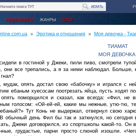
Р
АУДИОКНИГИ
ЖАНРЫ
БЛОГ
nline.com.ua
Эротика и отношения
Моя девочка - Тиа
ТИАМАТ
МОЯ ДЕВОЧК
сидели в гостиной у Джеки, пили пиво, смотрели тупо
, они все трепались, а я за ними наблюдал. Больше, 
 гнал?
, мудак, опять достал свою «бабочку» и игрался с не
тим ебаным хуесосам поотрезать яйца, пусть ходят по
 опять поморщился и сказал, как всегда: «Фил, не 
ным голосом: «Ой-ей-ей, какие мы нежные, утю-тю, т
ебаный?» Тут Конь не выдержал, отвернул свою харю 
В обычный день Фил бы так и заткнулся, но сегодня
ать, Джеки договорился, из спортшколы какой-то. Он в
нные, грудастые, парни просто слюной изошли. «Чег