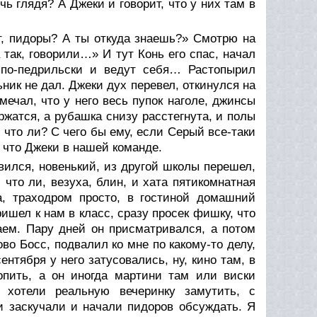
чь глядя? А Джеки и говорит, что у них там в
ит, пидоры? А ты откуда знаешь?» Смотрю на
 так, говорили…» И тут Конь его спас, начал
я по-педрильски и ведут себя… Растопырил
ник не дал. Джеки дух перевел, откинулся на
мечал, что у него весь пупок наголе, джинсы
ржатся, а рубашка снизу расстегнута, и полы
, что ли? С чего бы ему, если Серый все-таки
, что Джеки в нашей команде.
явился, новенький, из другой школы перешел,
 что ли, везуха, блин, и хата пятикомнатная
а, траходром просто, в гостиной домашний
ришел к нам в класс, сразу просек фишку, что
аем. Пару дней он присматривался, а потом
ово Босс, подвалил ко мне по какому-то делу,
ентября у него затусовались, ну, кино там, в
попить, а он иногда мартини там или виски
т хотели реальную вечеринку замутить, с
ни заскучали и начали пидоров обсуждать. Я