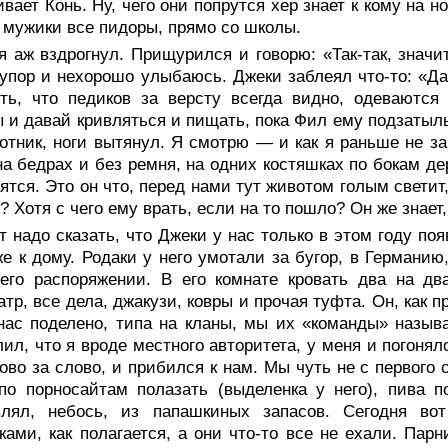
вает Конь. Ну, чего они попрутся хер знает к кому на но
 мужики все пидоры, прямо со школы.
я аж вздрогнул. Прищурился и говорю: «Так-так, знач
 упор и нехорошо улыбаюсь. Джеки заблеял что-то: «Да
ить, что педиков за версту всегда видно, одеваютс
 и давай кривляться и пищать, пока Фил ему подзатыль
отник, ноги вытянул. Я смотрю — и как я раньше не за
на бедрах и без ремня, на одних костяшках по бокам де
ятся. Это он что, перед нами тут животом голым светит
? Хотя с чего ему врать, если на то пошло? Он же знает
т надо сказать, что Джеки у нас только в этом году по
е к дому. Родаки у него умотали за бугор, в Германию,
его распоряжении. В его комнате кровать два на дв
атр, все дела, джакузи, ковры и прочая туфта. Он, как п
нас поделено, типа на кланы, мы их «команды» назыв
ил, что я вроде местного авторитета, у меня и погонял
лово за слово, и прибился к нам. Мы чуть не с первого с
по порносайтам полазать (выделенка у него), пива 
влял, небось, из папашкиных запасов. Сегодня во
ками, как полагается, а они что-то все не ехали. Пар