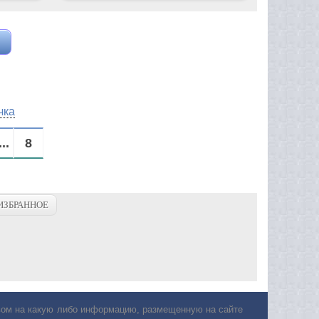
чка
...
8
ИЗБРАННОЕ
авом на какую либо информацию, размещенную на сайте