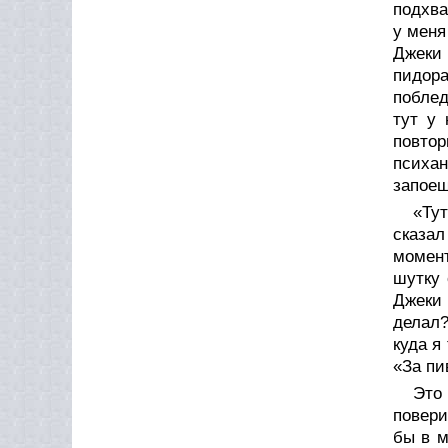
подхва
у меня
Джеки
пидора
поблед
тут у
повто
психан
запоеш
«Тут
сказал
момент
шутку 
Джеки 
делал?
куда я
«За пи
Это 
повери
бы в м