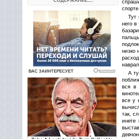
СОДЕРЖАНИЕ....
спраши
спорте
Тут 
него в
базар
пальцы
подлок
низко 
расход
наврал
А ту
поближ
вся в 
киноте
все у 
вычисл
так, с
инете 
выста
девчон