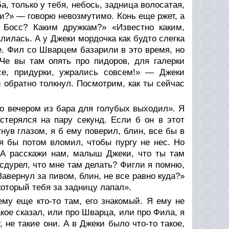
а, только у тебя, небось, задница волосатая,
еки?» — говорю невозмутимо. Конь еще ржет, а
 Босс? Каким дружкам?» «Известно каким,
алилась. А у Джеки мордочка как будто слегка
е. Фил со Шварцем базарили в это время, но
Че вы там опять про пидоров, для галерки
се, придурки, ужрались совсем!» — Джеки
и обратно толкнул. Посмотрим, как ты сейчас
но вечером из бара для голубых выходил». Я
стерялся на пару секунд. Если б он в этот
нув глазом, я б ему поверил, блин, все бы в
я бы потом вломил, чтобы пургу не нес. Но
 А расскажи нам, малыш Джеки, что ты там
 сдурел, что мне там делать? Фигли я помню,
Завернул за пивом, блин, не все равно куда?»
который тебя за задницу лапал».
ему еще кто-то там, его знакомый. Я ему не
акое сказал, или про Шварца, или про Фила, я
 не такие они. А в Джеки было что-то такое,