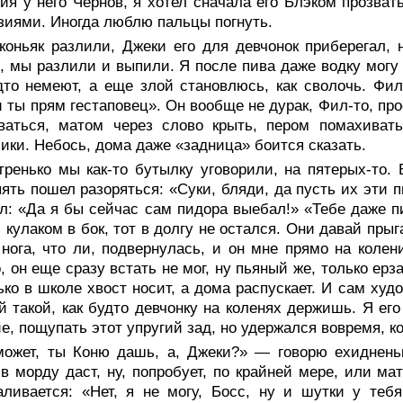
я у него Чернов, я хотел сначала его Блэком прозвать
зиями. Иногда люблю пальцы погнуть.
коньяк разлили, Джеки его для девчонок приберегал, 
, мы разлили и выпили. Я после пива даже водку могу 
дто немеют, а еще злой становлюсь, как сволочь. Фил 
и ты прям гестаповец». Он вообще не дурак, Фил-то, пр
ваться, матом через слово крыть, пером помахивать
ики. Небось, дома даже «задница» боится сказать.
ренько мы как-то бутылку уговорили, на пятерых-то. 
ять пошел разоряться: «Суки, бляди, да пусть их эти п
л: «Да я бы сейчас сам пидора выебал!» «Тебе даже п
 кулаком в бок, тот в долгу не остался. Они давай прыга
нога, что ли, подвернулась, и он мне прямо на колен
, он еще сразу встать не мог, ну пьяный же, только ер
ько в школе хвост носит, а дома распускает. И сам худо
й такой, как будто девчонку на коленях держишь. Я его
е, пощупать этот упругий зад, но удержался вовремя, к
может, ты Коню дашь, а, Джеки?» — говорю ехиднень
в морду даст, ну, попробует, по крайней мере, или ма
аливается: «Нет, я не могу, Босс, ну и шутки у теб