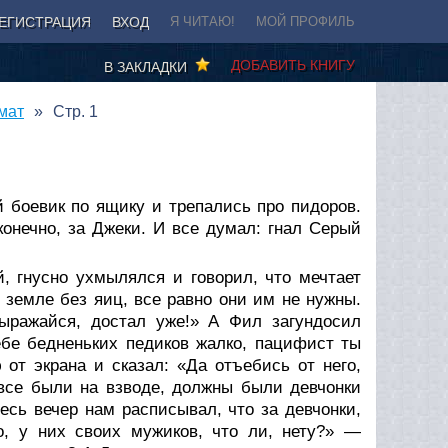
ЕГИСТРАЦИЯ
ВХОД
Я ЧИТАЮ!
МОЙ ПРОФИЛЬ
ДОБАВИТЬ КНИГУ
В ЗАКЛАДКИ
мат
Стр. 1
А
й боевик по ящику и трепались про пидоров.
конечно, за Джеки. И все думал: гнал Серый
й, гнусно ухмылялся и говорил, что мечтает
 земле без яиц, все равно они им не нужны.
выражайся, достал уже!» А Фил загундосил
ебе бедненьких педиков жалко, пацифист ты
от экрана и сказал: «Да отъебись от него,
 все были на взводе, должны были девчонки
есь вечер нам расписывал, что за девчонки,
о, у них своих мужиков, что ли, нету?» —