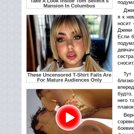
подума
Джек
я к не
носит 
Джеки 
Если б
подума
девчач
сестра
сносит
Тут
близко
вперед
будто,
него т
плавок
Верн
соревн
боевик