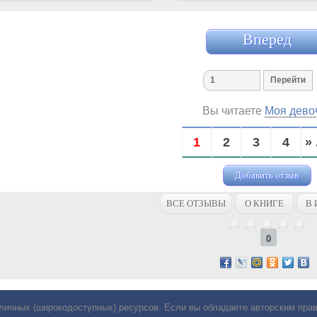
Вперед
Вы читаете
Моя дево
1
2
3
4
» 
Добавить отзыв
ВСЕ ОТЗЫВЫ
О КНИГЕ
В 
0
личных (широкодоступных) ресурсов. Если вы обладаете авторским пр