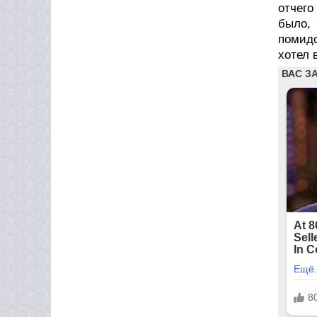
отчего
было, 
помидо
хотел 