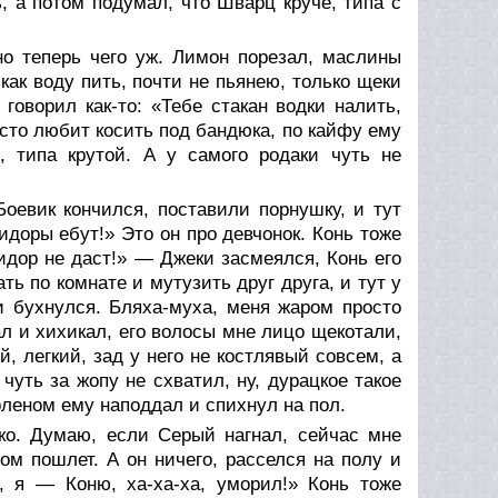
, а потом подумал, что Шварц круче, типа с
но теперь чего уж. Лимон порезал, маслины
как воду пить, почти не пьянею, только щеки
говорил как-то: «Тебе стакан водки налить,
осто любит косить под бандюка, по кайфу ему
, типа крутой. А у самого родаки чуть не
Боевик кончился, поставили порнушку, и тут
идоры ебут!» Это он про девчонок. Конь тоже
идор не даст!» — Джеки засмеялся, Конь его
ть по комнате и мутузить друг друга, и тут у
и бухнулся. Бляха-муха, меня жаром просто
зал и хихикал, его волосы мне лицо щекотали,
й, легкий, зад у него не костлявый совсем, а
 чуть за жопу не схватил, ну, дурацкое такое
оленом ему наподдал и спихнул на пол.
ко. Думаю, если Серый нагнал, сейчас мне
том пошлет. А он ничего, расселся на полу и
я, я — Коню, ха-ха-ха, уморил!» Конь тоже