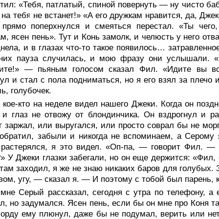
тил: «Тебя, патлатый, спиной повернуть — ну чисто баб
 на тебя не встанет!» «А его дружкам нравится, да, Дж
 прямо поперхнулся и смеяться перестал. «Ты чего,
м, ясен пень». Тут и Конь замолк, и челюсть у него отв
нела, и в глазах что-то такое появилось… затравленно
 них пауза случилась, и мою фразу они услышали. «
рите!» — пьяным голосом сказал Фил. «Идите вы в
ул и стал с пола подниматься, но я его взял за плечо 
ь, голубочек.
 кое-кто на неделе видел нашего Джеки. Когда он позд
 и глаз не отвожу от блондинчика. Он вздрогнул и ра
 заржал, или выругался, или просто соврал бы не морг
обратил, забыли и никогда не вспоминаем, а Серому 
растерялся, я это видел. «Оп-па, — говорит Фил. —
» У Джеки глазки забегали, но он еще держится: «Фил,
 там заходил, я же не знаю никаких баров для голубых. 
вом, угу, — сказал я. — И поэтому с тобой был парень, 
мне Серый рассказал, сегодня с утра по телефону, а 
л, но задумался. Ясен пень, если бы он мне про Коня т
орду ему плюнул, даже бы не подумал, верить или нет,