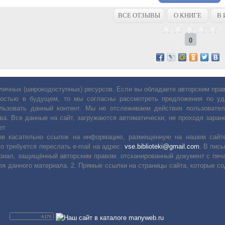
ВСЕ ОТЗЫВЫ
О КНИГЕ
В 
0
личных (широкодоступных) ресурсов. Если вы обладаете авторским пр
остью в будущем, то мы согласны рассмотреть предложения по уда
льзовать данный контент. Мы не отслеживаем действия пользовател
ва. Все данные на сайт, загружаются автоматически, не проходя заране
ет.
сов касательно ссылок на информацию, размещенную на нашем сайте
о требуется переслать е-mail на адрес:
vse.biblioteki@gmail.com
. В пис
риал, защищённый авторским правом: отсканированный документ с печ
ля данного материала. 2. Прямые ссылки на страницы сайта, которые с