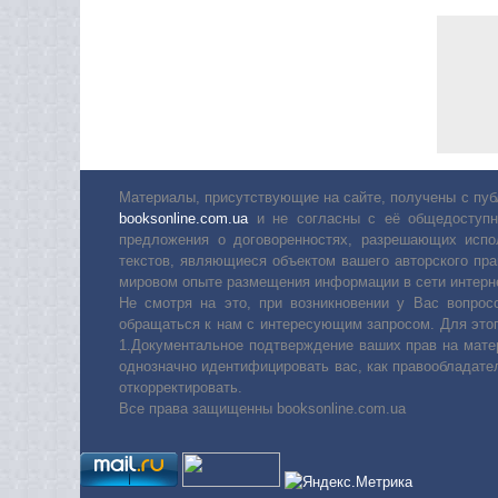
Материалы, присутствующие на сайте, получены с пуб
booksonline.com.ua
и не согласны с её общедоступн
предложения о договоренностях, разрешающих испо
текстов, являющиеся объектом вашего авторского пра
мировом опыте размещения информации в сети интерн
Не смотря на это, при возникновении у Вас вопро
обращаться к нам с интересующим запросом. Для этог
1.Документальное подтверждение ваших прав на мате
однозначно идентифицировать вас, как правообладате
откорректировать.
Все права защищенны booksonline.com.ua