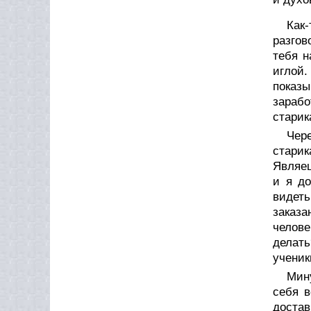
Как
разгов
тебя н
иглой.
показ
зараб
старик
Чер
старик
Являеш
и я д
видет
заказа
челов
делать
ученик
Мин
себя 
достав