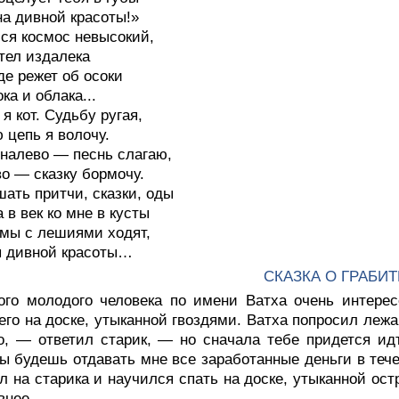
а дивной красоты!»
ся космос невысокий,
тел издалека
где режет об осоки
ка и облака...
 я кот. Судьбу ругая,
 цепь я волочу.
налево — песнь слагаю,
о — сказку бормочу.
ать притчи, сказки, оды
а в век ко мне в кусты
мы с лешиями ходят,
ы дивной красоты…
СКАЗКА О ГРАБИТ
ого молодого человека по имени Ватха очень интерес
го на доске, утыканной гвоздями. Ватха попросил лежащ
о, — ответил старик, — но сначала тебе придется и
ы будешь отдавать мне все заработанные деньги в тече
л на старика и научился спать на доске, утыканной ост
внее.