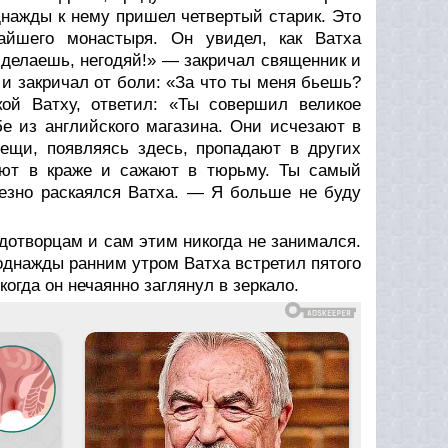
нажды к нему пришел четвертый старик. Это
айшего монастыря. Он увидел, как Ватха
делаешь, негодяй!» — закричал священник и
и закричал от боли: «За что ты меня бьешь?
ой Ватху, ответил: «Ты совершил великое
е из английского магазина. Они исчезают в
Вещи, появляясь здесь, пропадают в других
яют в краже и сажают в тюрьму. Ты самый
лезно раскаялся Ватха. — Я больше не буду
удотворцам и сам этим никогда не занимался.
однажды ранним утром Ватха встретил пятого
огда он нечаянно заглянул в зеркало.