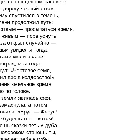
где в сплющенном рассвете
 дорогу черный ствол.
ему спустился в темень,
мени продолжил путь:
ртвым — просыпаться время,
 живым — пора уснуть!
аза открыл случайно —
дьм увидел я тогда:
гами мяли в чане,
ноград, мои года.
нул: «Чертовое семя,
ил вас в колдовстве!»
меня хмельное время
о по голове.
 земли явилась фея,
взмахнула, а потом
овала: «Ерус — Ферус!
 будешь ты — котом!
ешь сказки петь у дуба.
человеком станешь ты,
оцелует тебя в губы