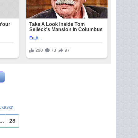
казки
...
28