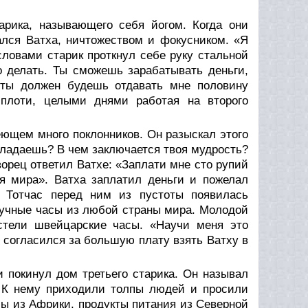
арика, называющего себя йогом. Когда они
чался Ватха, ничтожеством и фокусником. «Я
словами старик проткнул себе руку стальной
о делать. Ты сможешь зарабатывать деньги,
 ты должен будешь отдавать мне половину
 плоти, целыми днями работая на второго
еющем много поклонников. Он разыскал этого
бладаешь? В чем заключается твоя мудрость?
орец ответил Ватхе: «Заплати мне сто рупий
я мира». Ватха заплатил деньги и пожелал
. Тотчас перед ним из пустоты появилась
ручные часы из любой страны мира. Молодой
естели швейцарские часы. «Научи меня это
 согласился за большую плату взять Ватху в
 покинул дом третьего старика. Он называл
. К нему приходили толпы людей и просили
сы из Африки, продукты питания из Северной