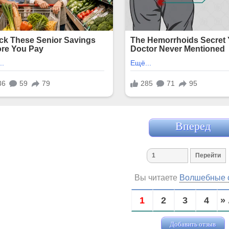
Вперед
Вы читаете
Волшебные с
1
2
3
4
» 
Добавить отзыв