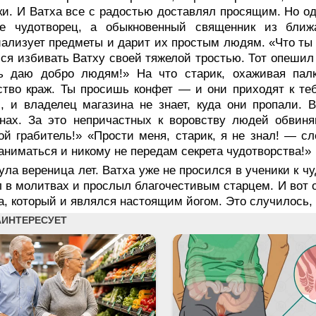
и. И Ватха все с радостью доставлял просящим. Но од
е чудотворец, а обыкновенный священник из ближ
ализует предметы и дарит их простым людям. «Что ты 
ся избивать Ватху своей тяжелой тростью. Тот опешил 
ь даю добро людям!» На что старик, охаживая палк
тво краж. Ты просишь конфет — и они приходят к теб
, и владелец магазина не знает, куда они пропали. 
инах. За это непричастных к воровству людей обвин
й грабитель!» «Прости меня, старик, я не знал! — с
аниматься и никому не передам секрета чудотворства!»
ла вереница лет. Ватха уже не просился в ученики к ч
 в молитвах и прослыл благочестивым старцем. И вот 
а, который и являлся настоящим йогом. Это случилось, к