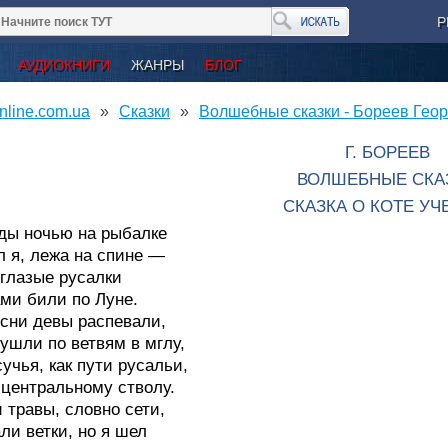
Р
АУДИОКНИГИ
ЖАНРЫ
БЛОГ
nline.com.ua
Сказки
Волшебные сказки - Бореев Геор
Г. БОРЕЕВ
ВОЛШЕБНЫЕ СКА
СКАЗКА О КОТЕ У
ды ночью на рыбалке
 я, лежа на спине —
глазые русалки
ми били по Луне.
сни девы распевали,
ушли по ветвям в мглу,
учья, как пути русальи,
 центральному стволу.
 травы, словно сети,
ли ветки, но я шел