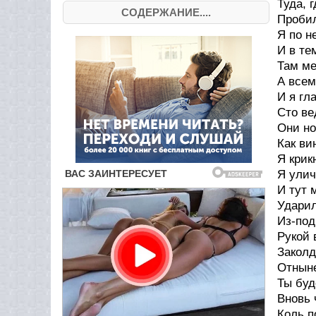
Туда, 
СОДЕРЖАНИЕ....
Пробил
Я по н
И в те
Там ме
А всем
И я гл
Сто ве
Они но
Как ви
Я крик
Я улич
И тут 
Ударил
Из-под
Рукой 
Заколд
Отныне
Ты буд
Вновь 
Коль п