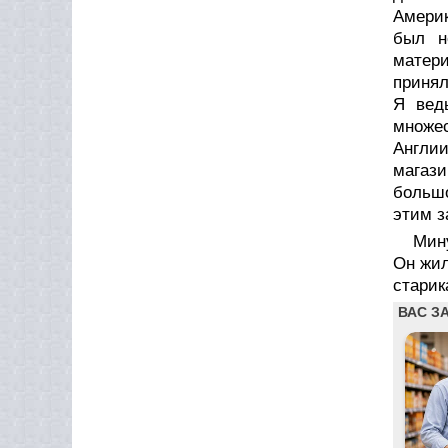
Америк
был н
матери
принял
Я вед
множес
Англии
магаз
большо
этим з
Мину
Он жил
старик