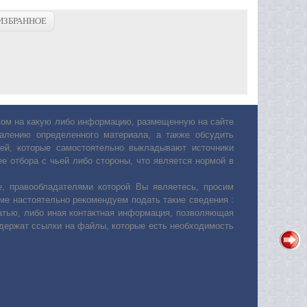
ИЗБРАННОЕ
авом на какую либо информацию, размещенную на сайте
лению определенного материала, а также обсудить
ей, которые самостоятельно выкладывают источники
е отбора с чьей либо стороны, что является нормой в
, правообладателями которой Вы являетесь, просим
ьме настоятельно рекомендуем подать такие сведения :
атью, либо иная контактная информация, позволяющая
одержат ссылки на файлы, которые есть необходимость