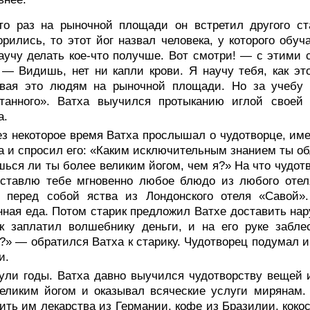
-то раз на рыночной площади он встретил другого ст
орились, то этот йог назвал человека, у которого обу
аучу делать кое-что получше. Вот смотри! — с этими 
 — Видишь, нет ни капли крови. Я научу тебя, как эт
ывая это людям на рыночной площади. Но за учебу
отанного». Ватха выучился протыканию иглой своей
а.
ез некоторое время Ватха прослышал о чудотворце, им
а и спросил его: «Каким исключительным знанием ты о
ься ли ты более великим йогом, чем я?» На что чудотв
оставлю тебе мгновенно любое блюдо из любого отел
ь перед собой яства из Лондонского отеля «Савой»
нная еда. Потом старик предложил Ватхе доставить на
ек заплатил волшебнику деньги, и на его руке забл
?» — обратился Ватха к старику. Чудотворец подумал и
и.
ули годы. Ватха давно выучился чудотворству вещей и
великим йогом и оказывал всяческие услуги мирянам
ить им лекарства из Германии, кофе из Бразилии, коко