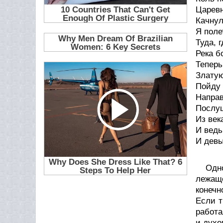
Царевн
Качнул
Я поле
Туда, 
Река бо
Теперь
Златую
Пойду 
Направ
Послуш
Из век
И ведь
И дев
Одн
лежаще
конечн
Если т
работа
и духо