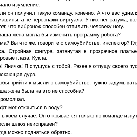
чало изумление.
ли он получил такую команду, конечно. А что вас удив
ашины, а не персонажи виртуала. У них нет разума, во
ет, что вибронож способен отпилить человеку ногу.
 ваша жена могла бы изменить программу робота?
ма? Вы что же, говорите о самоубийстве, инспектор? Гл
са. Стройная фигура, затянутая в прозрачное плать
овые глаза. Кукла.
н! Яничка! Я спущусь с тобой. Разве я отпущу своего пус
юкающая дура.
обы прийти к мысли о самоубийстве, нужно задумыватьс
ша жена была на это не способна?
промолчал.
фт мог открыться в воду?
 в коем случае. Он открывается только по команде изну
 если шлюз неисправен?
гда можно подняться обратно.