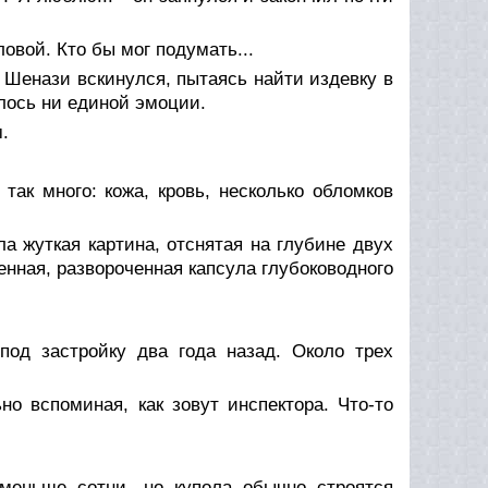
овой. Кто бы мог подумать...
 Шенази вскинулся, пытаясь найти издевку в
алось ни единой эмоции.
.
так много: кожа, кровь, несколько обломков
а жуткая картина, отснятая на глубине двух
енная, развороченная капсула глубоководного
под застройку два года назад. Около трех
о вспоминая, как зовут инспектора. Что-то
меньше сотни, но купола обычно строятся