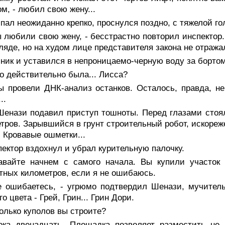
м, - любил свою жену...
пал неожиданно крепко, проснулся поздно, с тяжелой гол
 любили свою жену, - бесстрастно повторил инспектор.
гляде, но на худом лице представителя закона не отраж
ник и уставился в непроницаемо-черную воду за бортом
о действительно была... Лисса?
 провели ДНК-анализ останков. Осталось, правда, не 
..
Шенази подавил приступ тошноты. Перед глазами стоял
тров. Зарывшийся в грунт строительный робот, искореж
 Кровавые ошметки...
ектор вздохнул и убрал курительную палочку.
авайте начнем с самого начала. Вы купили участок 
тных километров, если я не ошибаюсь.
е ошибаетесь, - угрюмо подтвердил Шенази, мучительн
о цвета - Грей, Грин... Грин Дори.
олько куполов вы строите?
ока двенадцать. Площадка позволяет разместить не 