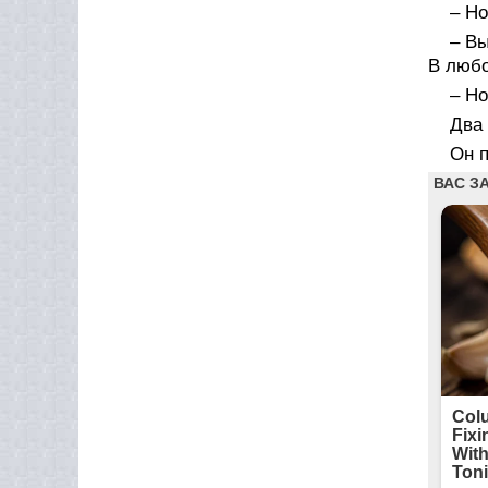
– Но
– Вы
В любо
– Но
Два 
Он п