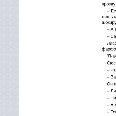
прозву
– Ес
лишь м
шокиру
– А
– Са
Лис
фарфор
'Я-а
Сюс
– Чт
– Ва
Он 
– Ли
– Ни
– А
– То