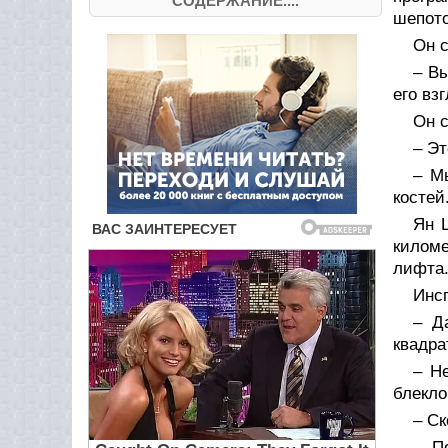
СОДЕРЖАНИЕ....
шепото
Он с
– Вы
его вз
Он с
– Эт
– Мы
костей.
Ян 
киломе
лифта.
Инсп
– Д
квадра
– Н
блеклог
– Ск
– П