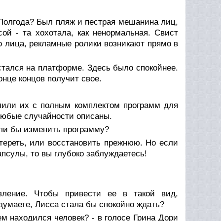
 Полгода? Был пляж и пестрая мешанина лиц,
й - та хохотала, как ненормальная. Свист
го лица, рекламные ролики возникают прямо в
стался на платформе. Здесь было спокойнее.
онце концов получит свое.
упили их с полным комплектом программ для
любые случайности описаны.
гли бы изменить программу?
стереть, или восстановить прежнюю. Но если
апсулы, то вы глубоко заблуждаетесь!
вление. Чтобы привести ее в такой вид,
думаете, Лисса стала бы спокойно ждать?
ем находился человек? - в голосе Грина Дори