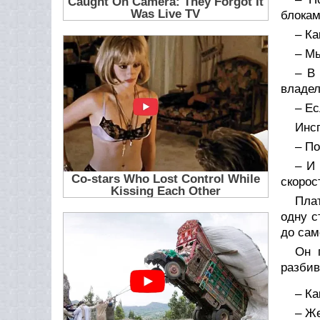
блокам
– Ка
– Мы
– В
владел
– Ес
Инсп
– По
– И
скорос
Пла
одну с
до сам
Он 
разбив
– Ка
– Же