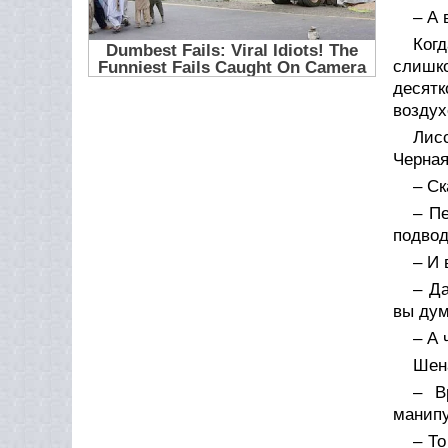
– А 
Когд
слишко
десятк
воздух
Лисс
Черная
– Ск
– П
подвод
– И 
– Да
вы дум
– А 
Шена
– В
манипу
– То