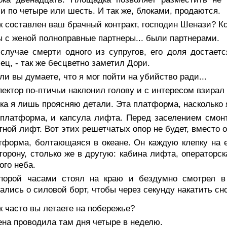
и по четыре или шесть. И так же, блоками, продаются.
к составлен ваш брачный контракт, господин Шенази? К
 с женой полноправные партнеры... были партнерами.
 случае смерти одного из супругов, его доля достает
ец, - так же бесцветно заметил Дори.
ли вы думаете, что я мог пойти на убийство ради...
ектор по-птичьи наклонил голову и с интересом взирал 
ка я лишь проясняю детали. Эта платформа, насколько
 платформа, и капсула лифта. Перед заселением смон
тной лифт. Вот этих решетчатых опор не будет, вместо о
тформа, болтающаяся в океане. Он каждую клепку на е
торону, столько же в другую: кабина лифта, операторс
ого неба.
порой часами стоял на краю и бездумно смотрел в
ались о силовой борт, чтобы через секунду накатить сно
к часто вы летаете на побережье?
на проводила там дня четыре в неделю.