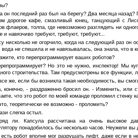
вы?
а он последний раз был на берегу? Два месяца назад?
м дорогое кафе, смазливый юнец, танцующий с Лиссо
ов флаеров, толпа, где невозможно разглядеть ни одно
е и навязчиво требуют, требуют, требуют...
у нисколько не огорчило, когда на следующий раз он о
 вода не спешила и не навязывалась, она знала, что в к
ажите, кто перепрограммирует ваших роботов?
ерепрограммирует? Но это не нужно, инспектор! Мы к
ного строительства. Там предусмотрены все функции, 
все же, если бы возникла такая необходимость, вы смо
, конечно, - раздраженно бросил он. - Изменить, или 
аете, что это робот по моей команде проломил стенку к
что, теоретически ее возможно - проломить?
зи слегка остыл.
ряд ли. Капсула рассчитана на очень высокое да
лятору понадобилось бы несколько часов. Неужели вы 
 есть робот вполне мог разрушать лифт, даже если в н