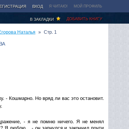
ЕГИСТРАЦИЯ
ВХОД
Я ЧИТАЮ!
МОЙ ПРОФИЛЬ
ДОБАВИТЬ КНИГУ
В ЗАКЛАДКИ
Егорова Наталья
Стр. 1
ВА
у. - Кошмарно. Но вряд ли вас это остановит.
.
дражение, - я не помню ничего. Я не менял
? Я люблю... - он запнулся и закончил почти