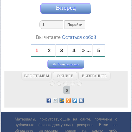
Вперед
Вы читаете
Остаться собой
1
2
3
4
» ...
5
Добавить отзыв
ВСЕ ОТЗЫВЫ
О КНИГЕ
В ИЗБРАННОЕ
0
Материалы, присутствующие на сайте, получены с
публичных (широкодоступных) ресурсов. Если вы
обладаете авторским правом на какую либо