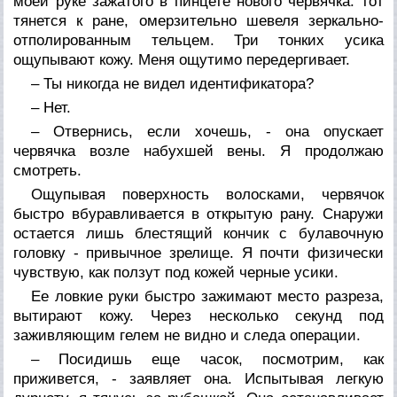
моей руке зажатого в пинцете нового червячка: тот
тянется к ране, омерзительно шевеля зеркально-
отполированным тельцем. Три тонких усика
ощупывают кожу. Меня ощутимо передергивает.
– Ты никогда не видел идентификатора?
– Нет.
– Отвернись, если хочешь, - она опускает
червячка возле набухшей вены. Я продолжаю
смотреть.
Ощупывая поверхность волосками, червячок
быстро вбуравливается в открытую рану. Снаружи
остается лишь блестящий кончик с булавочную
головку - привычное зрелище. Я почти физически
чувствую, как ползут под кожей черные усики.
Ее ловкие руки быстро зажимают место разреза,
вытирают кожу. Через несколько секунд под
заживляющим гелем не видно и следа операции.
– Посидишь еще часок, посмотрим, как
приживется, - заявляет она. Испытывая легкую