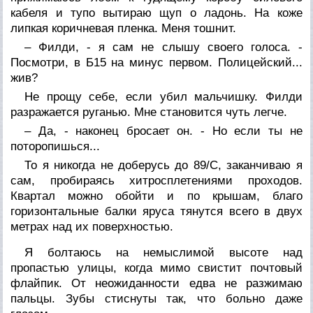
кабеля и тупо вытираю щуп о ладонь. На коже
липкая коричневая пленка. Меня тошнит.
– Филди, - я сам не слышу своего голоса. -
Посмотри, в Б15 на минус первом. Полицейский...
жив?
Не прощу себе, если убил мальчишку. Филди
разражается руганью. Мне становится чуть легче.
– Да, - наконец бросает он. - Но если ты не
поторопишься...
То я никогда не доберусь до 89/С, заканчиваю я
сам, пробираясь хитросплетениями проходов.
Квартал можно обойти и по крышам, благо
горизонтальные балки яруса тянутся всего в двух
метрах над их поверхностью.
Я болтаюсь на немыслимой высоте над
пропастью улицы, когда мимо свистит почтовый
флайпик. От неожиданности едва не разжимаю
пальцы. Зубы стиснуты так, что больно даже