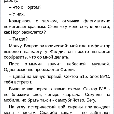
работу.
– Что с Норгом?
– У них.
Ковыряюсь с замком, отмычка флегматично
помигивает красным. Сколько у меня секунд до того,
как Норг расколется?
– Ты где?
Молчу. Вопрос риторический: мой идентификатор
выведен на карту у Филди, он просто пытается
сообразить, что со мной делать.
Писк отмычки звучит небесной музыкой.
Одновременно прорезается Филди:
– Давай на минус первый. Сектор Б15, блок 89/С,
тебя встретят.
Вывешиваю перед глазами схему. Сектор Б15 -
не ближний свет, четыре квартала. Секунды на
мобиле, но брать такси - самоубийство. Бегу.
На углу истерический вой сирены пригвождает
меня к месту. Спасибо копам - не забывают