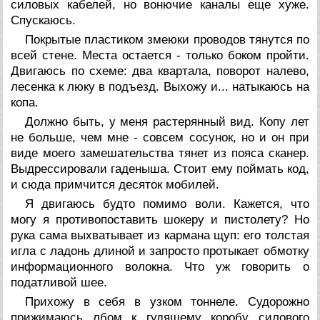
силовых кабелей, но вонючие каналы еще хуже.
Спускаюсь.
Покрытые пластиком змеюки проводов тянутся по
всей стене. Места остается - только боком пройти.
Двигаюсь по схеме: два квартала, поворот налево,
лесенка к люку в подъезд. Выхожу и... натыкаюсь на
копа.
Должно быть, у меня растерянный вид. Копу лет
не больше, чем мне - совсем сосунок, но и он при
виде моего замешательства тянет из пояса сканер.
Выдрессировали гаденыша. Стоит ему поймать код,
и сюда примчится десяток мобилей.
Я двигаюсь будто помимо воли. Кажется, что
могу я противопоставить шокеру и пистолету? Но
рука сама выхватывает из кармана щуп: его толстая
игла с ладонь длиной и запросто протыкает обмотку
информационного волокна. Что уж говорить о
податливой шее.
Прихожу в себя в узком тоннеле. Судорожно
прижимаюсь лбом к гудящему коробу силового