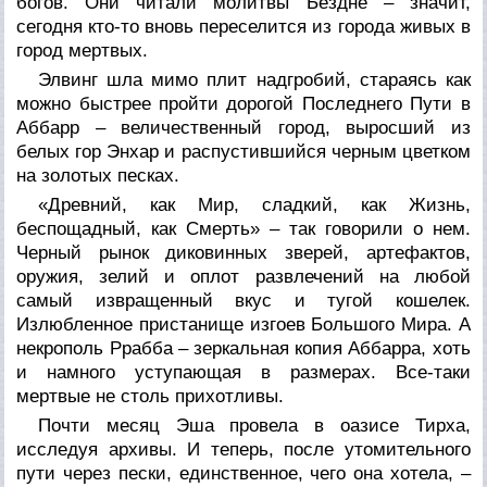
богов. Они читали молитвы Бездне – значит,
сегодня кто-то вновь переселится из города живых в
город мертвых.
Элвинг шла мимо плит надгробий, стараясь как
можно быстрее пройти дорогой Последнего Пути в
Аббарр – величественный город, выросший из
белых гор Энхар и распустившийся черным цветком
на золотых песках.
«Древний, как Мир, сладкий, как Жизнь,
беспощадный, как Смерть» – так говорили о нем.
Черный рынок диковинных зверей, артефактов,
оружия, зелий и оплот развлечений на любой
самый извращенный вкус и тугой кошелек.
Излюбленное пристанище изгоев Большого Мира. А
некрополь Ррабба – зеркальная копия Аббарра, хоть
и намного уступающая в размерах. Все-таки
мертвые не столь прихотливы.
Почти месяц Эша провела в оазисе Тирха,
исследуя архивы. И теперь, после утомительного
пути через пески, единственное, чего она хотела, –