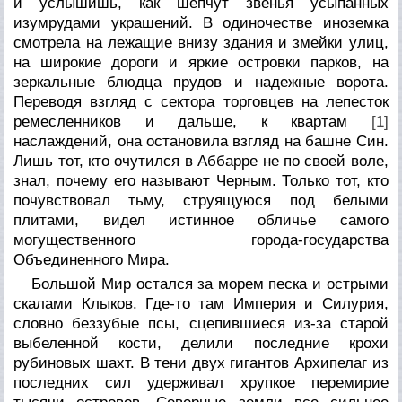
и услышишь, как шепчут звенья усыпанных
изумрудами украшений. В одиночестве иноземка
смотрела на лежащие внизу здания и змейки улиц,
на широкие дороги и яркие островки парков, на
зеркальные блюдца прудов и надежные ворота.
Переводя взгляд с сектора торговцев на лепесток
ремесленников и дальше, к квартам
[1]
наслаждений, она остановила взгляд на башне Син.
Лишь тот, кто очутился в Аббарре не по своей воле,
знал, почему его называют Черным. Только тот, кто
почувствовал тьму, струящуюся под белыми
плитами, видел истинное обличье самого
могущественного города-государства
Объединенного Мира.
Большой Мир остался за морем песка и острыми
скалами Клыков. Где-то там Империя и Силурия,
словно беззубые псы, сцепившиеся из-за старой
выбеленной кости, делили последние крохи
рубиновых шахт. В тени двух гигантов Архипелаг из
последних сил удерживал хрупкое перемирие