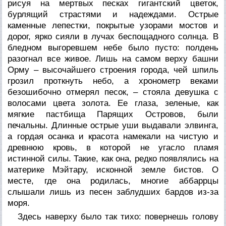
рисуя на мертвых песках гигантский цветок,
бурлящий страстями и надеждами. Острые
каменные лепестки, покрытые узорами мостов и
дорог, ярко сияли в лучах беспощадного солнца. В
бледном выгоревшем небе было пусто: полдень
разогнал все живое. Лишь на самом верху башни
Орму – высочайшего строения города, чей шпиль
грозил проткнуть небо, а хронометр веками
безошибочно отмерял песок, – стояла девушка с
волосами цвета золота. Ее глаза, зеленые, как
мягкие пастбища Парящих Островов, были
печальны. Длинные острые уши выдавали элвинга,
а гордая осанка и красота намекали на чистую и
древнюю кровь, в которой не угасло пламя
истинной силы. Такие, как она, редко появлялись на
материке Мэйтару, исконной земле бистов. О
месте, где она родилась, многие аббаррцы
слышали лишь из песен заблудших бардов из-за
моря.
Здесь наверху было так тихо: повернешь голову