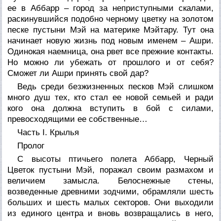
ее в Аббарр – город за неприступными скалами,
раскинувшийся подобно черному цветку на золотом
песке пустыни Мэй на материке Мэйтару. Тут она
начинает новую жизнь под новым именем – Ашри.
Одинокая наемница, она рвет все прежние контакты.
Но можно ли убежать от прошлого и от себя?
Сможет ли Ашри принять свой дар?
Ведь среди безжизненных песков Мэй слишком
много душ тех, кто стал ее новой семьей и ради
кого она должна вступить в бой с силами,
превосходящими ее собственные…
Часть I. Крылья
Пролог
С высоты птичьего полета Аббарр, Черный
Цветок пустыни Мэй, поражал своим размахом и
величием замысла. Белоснежные стены,
возведенные древними зодчими, обрамляли шесть
больших и шесть малых секторов. Они выходили
из единого центра и вновь возвращались в него,