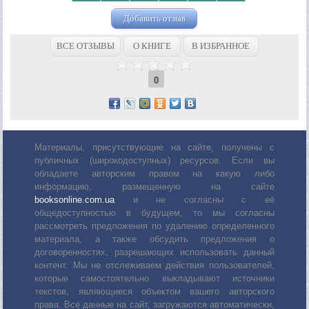
Добавить отзыв
ВСЕ ОТЗЫВЫ
О КНИГЕ
В ИЗБРАННОЕ
0
Материалы, присутствующие на сайте, получены с
публичных (широкодоступных) ресурсов. Если вы
обладаете авторским правом на какую либо
информацию, размещенную на сайте
booksonline.com.ua
и не согласны с её
общедоступностью в будущем, то мы согласны
рассмотреть предложения по удалению определенного
материала, а также обсудить предложения о
договоренностях, разрешающих использовать данный
контент. Мы не отслеживаем действия пользователей,
которые самостоятельно выкладывают источники
текстов, являющиеся объектом вашего авторского
права. Все данные на сайт, загружаются автоматически,