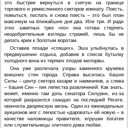
это быстрее вернуться в снятую на границе
торгового и ремесленного секторов комнату. Поесть,
помыться, поспать и снова поесть – это был план
максимум на ближайшие дня два. Или три. И ради
этих заветных трех «по» она готова стерпеть
неодобрительные взгляды стражей, лишь бы не
делать крюк к Золотым воротам.
Оставив позади «спящих», Эша улыбнулась в
предвкушении отдыха, добавив в список бутылку
холодного вина из терпких плодов милорвы.
Она уже различала узоры каменного кружева
внешних стен города. Справа высилась башня
Силы – центр сектора казарм и наемников, а слева
– башня Син – пик лепестка развлечений. Как знать,
может, именно там дочь сенатора Силурии, из-за
которой разразился скандал на последней Регате,
окончила дворянскую жизнь. Один из еженедельных
аукционов мог с легкостью «даровать» ей новую – в
качестве наложницы правителя, игрушки богатея
или служительницы элитного дома любви.