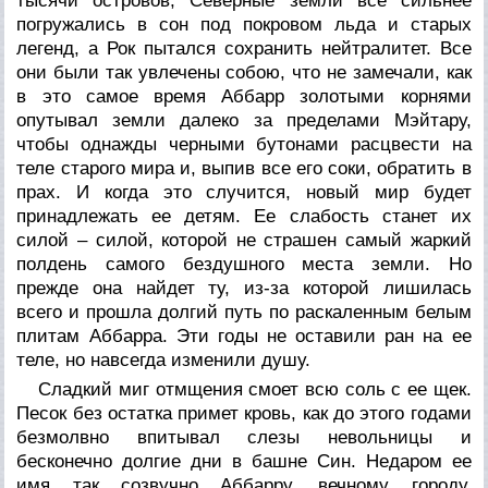
тысячи островов, Северные земли все сильнее
погружались в сон под покровом льда и старых
легенд, а Рок пытался сохранить нейтралитет. Все
они были так увлечены собою, что не замечали, как
в это самое время Аббарр золотыми корнями
опутывал земли далеко за пределами Мэйтару,
чтобы однажды черными бутонами расцвести на
теле старого мира и, выпив все его соки, обратить в
прах. И когда это случится, новый мир будет
принадлежать ее детям. Ее слабость станет их
силой – силой, которой не страшен самый жаркий
полдень самого бездушного места земли. Но
прежде она найдет ту, из-за которой лишилась
всего и прошла долгий путь по раскаленным белым
плитам Аббарра. Эти годы не оставили ран на ее
теле, но навсегда изменили душу.
Сладкий миг отмщения смоет всю соль с ее щек.
Песок без остатка примет кровь, как до этого годами
безмолвно впитывал слезы невольницы и
бесконечно долгие дни в башне Син. Недаром ее
имя так созвучно Аббарру, вечному городу,