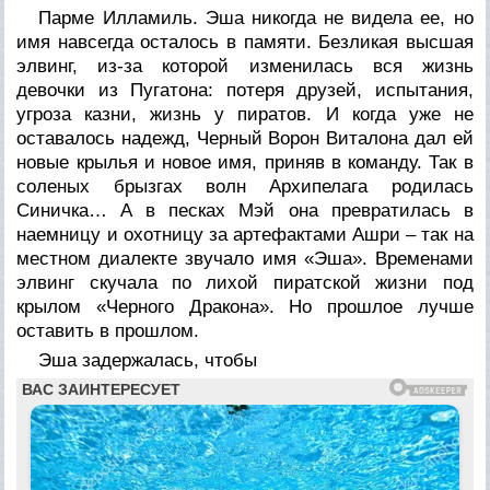
Парме Илламиль. Эша никогда не видела ее, но
имя навсегда осталось в памяти. Безликая высшая
элвинг, из-за которой изменилась вся жизнь
девочки из Пугатона: потеря друзей, испытания,
угроза казни, жизнь у пиратов. И когда уже не
оставалось надежд, Черный Ворон Виталона дал ей
новые крылья и новое имя, приняв в команду. Так в
соленых брызгах волн Архипелага родилась
Синичка… А в песках Мэй она превратилась в
наемницу и охотницу за артефактами Ашри – так на
местном диалекте звучало имя «Эша». Временами
элвинг скучала по лихой пиратской жизни под
крылом «Черного Дракона». Но прошлое лучше
оставить в прошлом.
Эша задержалась, чтобы