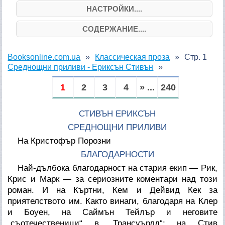
НАСТРОЙКИ....
СОДЕРЖАНИЕ....
Booksonline.com.ua
Классическая проза
Стр. 1
Среднощни приливи - Ериксън Стивън
1
2
3
4
» ...
240
СТИВЪН ЕРИКСЪН
СРЕДНОЩНИ ПРИЛИВИ
На Кристофър Порозни
БЛАГОДАРНОСТИ
Най-дълбока благодарност на стария екип — Рик,
Крис и Марк — за сериозните коментари над този
роман. И на Къртни, Кем и Дейвид Кек за
приятелството им. Както винаги, благодаря на Клер
и Боуен, на Саймън Тейлър и неговите
„съотечественици“ в „Трансуърлд“; на Стив