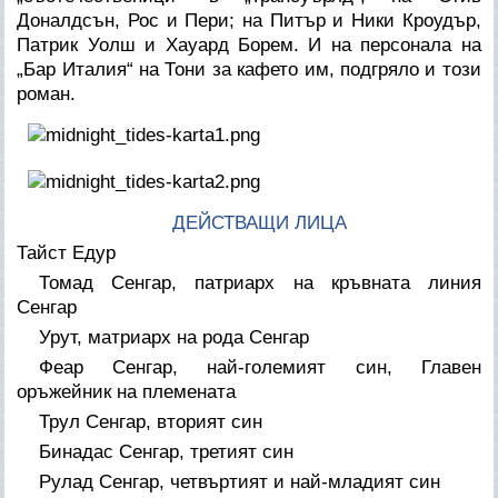
Доналдсън, Рос и Пери; на Питър и Ники Кроудър,
Патрик Уолш и Хауард Борем. И на персонала на
„Бар Италия“ на Тони за кафето им, подгряло и този
роман.
ДЕЙСТВАЩИ ЛИЦА
Тайст Едур
Томад Сенгар, патриарх на кръвната линия
Сенгар
Урут, матриарх на рода Сенгар
Феар Сенгар, най-големият син, Главен
оръжейник на племената
Трул Сенгар, вторият син
Бинадас Сенгар, третият син
Рулад Сенгар, четвъртият и най-младият син