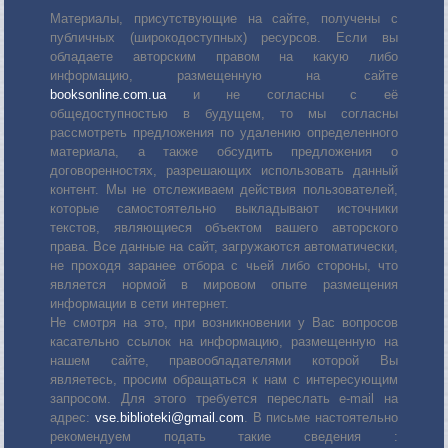
Материалы, присутствующие на сайте, получены с
публичных (широкодоступных) ресурсов. Если вы
обладаете авторским правом на какую либо
информацию, размещенную на сайте
booksonline.com.ua
и не согласны с её
общедоступностью в будущем, то мы согласны
рассмотреть предложения по удалению определенного
материала, а также обсудить предложения о
договоренностях, разрешающих использовать данный
контент. Мы не отслеживаем действия пользователей,
которые самостоятельно выкладывают источники
текстов, являющиеся объектом вашего авторского
права. Все данные на сайт, загружаются автоматически,
не проходя заранее отбора с чьей либо стороны, что
является нормой в мировом опыте размещения
информации в сети интернет.
Не смотря на это, при возникновении у Вас вопросов
касательно ссылок на информацию, размещенную на
нашем сайте, правообладателями которой Вы
являетесь, просим обращаться к нам с интересующим
запросом. Для этого требуется переслать е-mail на
адрес:
vse.biblioteki@gmail.com
. В письме настоятельно
рекомендуем подать такие сведения :