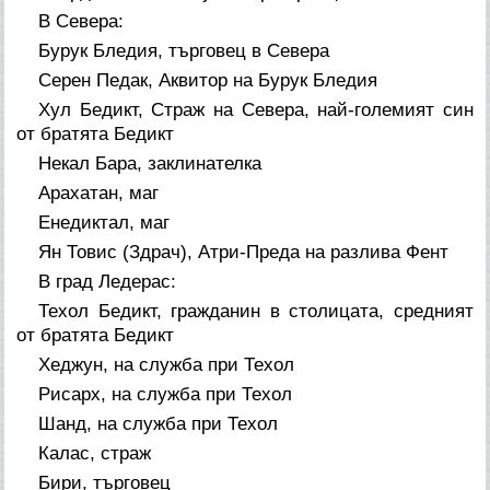
В Севера:
Бурук Бледия, търговец в Севера
Серен Педак, Аквитор на Бурук Бледия
Хул Бедикт, Страж на Севера, най-големият син
от братята Бедикт
Некал Бара, заклинателка
Арахатан, маг
Енедиктал, маг
Ян Товис (Здрач), Атри-Преда на разлива Фент
В град Ледерас:
Техол Бедикт, гражданин в столицата, средният
от братята Бедикт
Хеджун, на служба при Техол
Рисарх, на служба при Техол
Шанд, на служба при Техол
Калас, страж
Бири, търговец