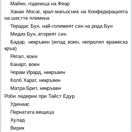
Майен, годеница на Феар
Ханан Мосаг, крал-магьосник на Конфедерацията
на шестте племена
Терадас Бун, най-големият син на рода Бун
Мидик Бун, вторият син
Бадар, некръвен (млад воин, непролял вражеска
кръв)
Ретал, воин
Канарт, воин
Чорам Ирард, некръвен
Колб Харат, некръвен
Матра Брит, некръвен
Роби ледерии при Тайст Едур
Удинаас
Пернатата вещица
Хулад
Вирик