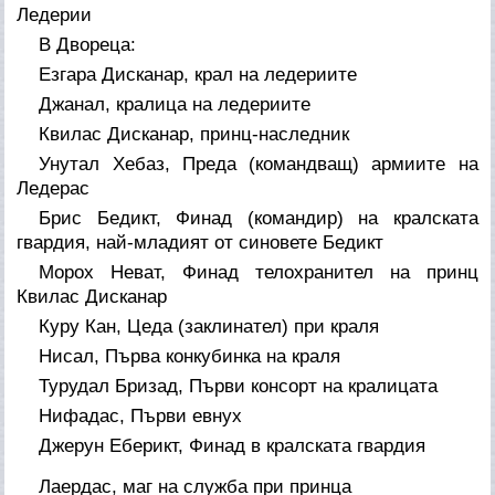
Ледерии
В Двореца:
Езгара Дисканар, крал на ледериите
Джанал, кралица на ледериите
Квилас Дисканар, принц-наследник
Унутал Хебаз, Преда (командващ) армиите на
Ледерас
Брис Бедикт, Финад (командир) на кралската
гвардия, най-младият от синовете Бедикт
Морох Неват, Финад телохранител на принц
Квилас Дисканар
Куру Кан, Цеда (заклинател) при краля
Нисал, Първа конкубинка на краля
Турудал Бризад, Първи консорт на кралицата
Нифадас, Първи евнух
Джерун Еберикт, Финад в кралската гвардия
Лаердас, маг на служба при принца