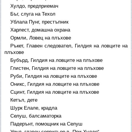
Хулдо, предприемач
Бъг, слуга на Техол
Ублала Пунг, престъпник
Харлест, домашна охрана
Ормли, Ловец на плъхове
Ръкет, Главен следовател, Гилдия на ловците на
плъхове
Бубърд, Гилдия на ловците на плъхове
Глистен, Гилдия на ловците на плъхове
Руби, Гилдия на ловците на плъхове
Оникс, Гилдия на ловците на плъхове
Сцинт, Гилдия на ловците на плъхове
Кетъл, дете
Шурк Елале, крадла
Селуш, балсаматорка
Падерънт, помощник на Селуш
Урул, главен сервитьор в „При Хулдо“