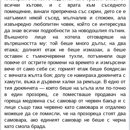
всички кътове, и с врата към съседното
помещение, винаги препречена със скрин, дето се е
натъкмил някой съсед, мълчалив и спокоен, ала
извънредно любопитен човек, който се интересува
да знае всички подробности за новодошлия пътник.
Външното лице на хотела отговаряше на
вътрешността му: той беше много дълъг, на два
етажа; долният етаж не беше измазан, а беше
оставен с тъмночервени тухли, потъмнели още
повече от острите промени на времето и измърсени
вече от само себе си; горният етаж беше боядисан
с вечната жълта боя; долу се намираха дюкянчета с
хамути, въжа и дървени халки за ремъци. В едно от
тия дюкянчета — което беше на ъгъла или по-точно
в един прозорец, се поместваше продавач на
гореща медовина със самовар от червен бакър и с
лице също така червено като самовара и отдалеко
можеше да се помисли, че на прозореца стоят два
самовара, ако единият самовар не беше с черна
като смола брада.