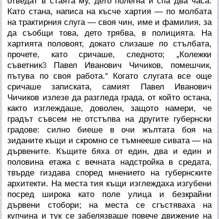
отведат в стаята му, дето полегна и спа два часа.
Като стана, написа на късче хартия — по молбата
на трактирния слуга — своя чин, име и фамилия, за
да съобщи това, дето трябва, в полицията. На
хартията половоят, докато слизаше по стълбата,
прочете, като сричаше, следното; „Колежки
съветник
3
Павел Иванович Чичиков, помешчик,
пътува по своя работа.“ Когато слугата все още
сричаше записката, самият Павел Иванович
Чичиков излезе да разгледа града, от който остана,
както изглеждаше, доволен, защото намери, че
градът съвсем не отстъпва на другите губернски
градове: силно биеше в очи жълтата боя на
зиданите къщи и скромно се тъмнееше сивата — на
дървените. Къщите бяха от един, два и един и
половина етажа с вечната надстройка в средата,
твърде гиздава според мнението на губернските
архитекти. На места тия къщи изглеждаха изгубени
посред широка като поле улица и безкрайни
дървени стобори; на места се сгъстяваха на
купчина и тук се забелязваше повече движение на