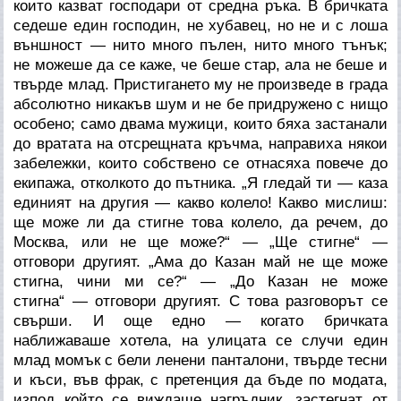
които казват господари от средна ръка. В бричката
седеше един господин, не хубавец, но не и с лоша
външност — нито много пълен, нито много тънък;
не можеше да се каже, че беше стар, ала не беше и
твърде млад. Пристигането му не произведе в града
абсолютно никакъв шум и не бе придружено с нищо
особено; само двама мужици, които бяха застанали
до вратата на отсрещната кръчма, направиха някои
забележки, които собствено се отнасяха повече до
екипажа, отколкото до пътника. „Я гледай ти — каза
единият на другия — какво колело! Какво мислиш:
ще може ли да стигне това колело, да речем, до
Москва, или не ще може?“ — „Ще стигне“ —
отговори другият. „Ама до Казан май не ще може
стигна, чини ми се?“ — „До Казан не може
стигна“ — отговори другият. С това разговорът се
свърши. И още едно — когато бричката
наближаваше хотела, на улицата се случи един
млад момък с бели ленени панталони, твърде тесни
и къси, във фрак, с претенция да бъде по модата,
изпод който се виждаше нагръдник, застегнат от