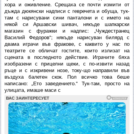
хора и оживление. Срещаха се почти измити от
дъжда дюкянски надписи с гевречета и обуща, тук-
там с нарисувани сини панталони и с името на
някой си Аршавски шивач, някъде шапкарски
магазин с фуражки и надпис: „Чуждестранец
Василий Федоров“; някъде нарисуван билярд с
двама играчи във фракове, с каквито у нас по
театрите се обличат гостите, които излизат на
сцената в последното действие. Играчите бяха
изобразени с прицелни щеки, с по-извити назад
ръце и с изкривени нозе, току-що направили във
въздуха балетен скок. Пол всичко това беше
написано: „Ето заведението.“ Тук-там, просто на
улицата, имаше маси с