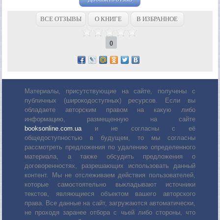
ВСЕ ОТЗЫВЫ
О КНИГЕ
В ИЗБРАННОЕ
0
Материалы, присутствующие на сайте, получены с
публичных (широкодоступных) ресурсов. Если вы
обладаете авторским правом на какую либо
информацию, размещенную на сайте
booksonline.com.ua
и не согласны с её
общедоступностью в будущем, то мы согласны
рассмотреть предложения по удалению определенного
материала, а также обсудить предложения о
договоренностях, разрешающих использовать данный
контент. Мы не отслеживаем действия пользователей,
которые самостоятельно выкладывают источники
текстов, являющиеся объектом вашего авторского
права. Все данные на сайт, загружаются автоматически,
не проходя заранее отбора с чьей либо стороны, что