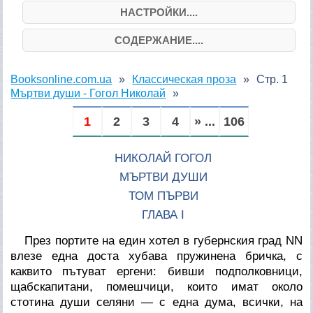
НАСТРОЙКИ....
СОДЕРЖАНИЕ....
Booksonline.com.ua
Классическая проза
Стр. 1
Мъртви души - Гогол Николай
1
2
3
4
» ...
106
НИКОЛАЙ ГОГОЛ
МЪРТВИ ДУШИ
ТОМ ПЪРВИ
ГЛАВА I
През портите на един хотел в губернския град NN
влезе една доста хубава пружинена бричка, с
каквито пътуват ергени: бивши подполковници,
щабскапитани, помешчици, които имат около
стотина души селяни — с една дума, всички, на