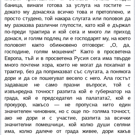
баница, винаги готова за услуга на гостите —
докато му донасяха всичко това и претоплено, и
просто студено, той накара слугата или половоя да
му разказва различни глупости, като кой е държал
по-преди трактира и кой сега и много ли приход
донася, и голям подлец ли е господарят му, на което
половоят както обикновено отговори: „О, да,
господине, голям мошеник!“ Както в просветена
Европа, тъй и в просветена Русия сега има твърде
много почтени хора, които не могат да похапнат в
трактир, без да поприказват със слугата, а понякога
дори и да се пошегуват весело с него. Ала гостът
задаваше не само празни въпроси, той с
извънредна точност разпита кой е губернатор на
града, кой е председател на палатата
2
, кой е
прокурор, накъсо — не пропусна нито един
значителен чиновник, но с още по- голяма точност,
ако не дори и с участие, разпита за всички
значителни помешчици, кой колко души селяни
има, колко далече от града живее, дори какъв