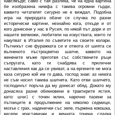
навсякъде; само с тая разлика, че на една картина
бе изобразена нимфа с такива огромни гърди,
каквито читателят сигурно не е виждал. Подобна
игра на природата обаче се случва по разни
исторически картини, незнайно кога, откъде и от
кого донесени у нас в Русия, по някой път дори и от
нашите велможи, любители на изкуствата, които ги
накупват в Италия по съветите на своите колари.
Пътникът сне фуражката си и отмота от шията си
вълненото пъстроцветно шалче, каквото на
женените мъже приготвя със собствените ръце
съпругата, като ги снабдява с прилични
наставления как да се увиват, а на ергените не мога
каза сигурно кой им го дава, господ знае: аз никога
не съм носил такива шалчета. Като отви шалчето,
господинът поръча да му донесат обяд. Докато му
донасяха разни обикновени в трактирите ястия,
като: шчи
1
с точен млин, нарочно пазени за
пътниците в продължение на няколко седмици,
мозък с грах, наденички със зеле, пържена кокошка,
кисели краставички и вечната точена сладка