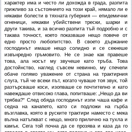
характер има и често ли дохожда в града, разпита
грижливо за състоянието на този край, нямало ли е
някакви болести в тяхната губерния — епидемични
огненици, някакви убийствени трески, шарки и
други такива, и за всичко разпита тъй подробно и с
такава точност, което показваше нещо повече от
едно просто любопитство. В своето държание
господинът имаше нещо солидно и се секнеше
извънредно гръмовито. Не се знае как правеше
това, ала носът му звучеше като тръба. Това
достойнство, наглед съвсем невинно, му спечели
обаче голямо уважение от страна на трактирния
слуга, тъй че всеки път, когато чуваше тоя звук, той
разтърсваше коси, изопваше се почтително и като
навеждаше отвисоко глава, попитваше: „Нещо да ви
трябва?“ След обяда господинът изпи чаша кафе и
седна на канапето, като си подложи на гърба
възглавка, която в руските трактири наместо с мека
вълна натъпкват с нещо, много прилично на тухла и
камък. Сега той почна да се прозява и каза да го