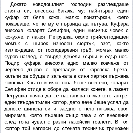
Докато новодошлият господин разглеждаше
стаята си, внесоха багажа му: най-първо един
куфар от бяла кожа, малко поизтъркан, което
показваше, че не му е първица да пътува. Куфара
внесоха коларят Селифан, един нисичък човек с
кожухче, и лакеят Петрушка, около трийсетгодишен
момък с широк износен сюртук, взет, както
изглеждаше, от господаревия гръб, момък малко
суров наглед, с твърде дебели бърни и едър нос.
Подир куфара внесоха едно малко ковчеже от
червено дърво с преградки от карелска бреза,
калъпи за обуща и загъната в синя хартия пържена
кокошка. Когато всичко това беше внесено, коларят
Селифан отиде в обора да нагласи конете, а лакеят
Петрушка почна да се настанява в малкото антре,
един твърде тъмен коптор, дето вече беше успял да
донесе шинела си и заедно с него някаква своя
миризма, която лъхаше също така и от внесения
след тона чувал с разни лакейски тоалети. В тоя
коптор той нагласи до стената тесничък триножен