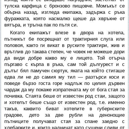
тулска карфица с бронзово пищовче. Момъкът се
обърна назад, изгледа екипажа, задържа с ръка
фуражката, която насмалко щеше да хвръкне от
вятъра, и тръгна пак по пътя си.
Когато екипажът влезе в двора на хотела,
пътникът бе посрещнат от трактирния слуга или
половоя, както ги викат в руските трактири, жив и
врътлив до такава степен, че човек не можеше дори
да види добре какво му е лицето. Той отърча
пъргаво с кърпа в ръка, сам той дългурест и с
дълъг бял памучен сюртук, яката на който стигаше
едва ли не до самия му тил — разтърси коси и
поведе бързо госта горе надлъж по целия дървен
чардак да му покаже изпратената му от бога стая за
почивка. Стаята беше от известен род стаи, защото
и хотелът беше също от известен род, т.е. именно
такъв, каквито биват хотелите в губернските
градове, дето за две рубли на денонощие
пътниците получават стая за спане заедно с
хлебарките и, които надничат като сушени сливи от