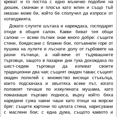
креват и го постла с едно мъничко подобие на
дюшек, смачкан и плосък като млин и също тъй
омазан може би, който бе сполучил да изпроси от
хотелджията.
Докато слугите шътаха и нареждаха, господарят
отиде в общия салон. Какви биват тия общи
салони — всеки пътник знае много добре: същите
стени, боядисани с блажни бои, потъмнели горе от
пушека на лулите и лъснати долу от гърбовете на
разни пътници, а най-вече от тъдявашните
търговци, защото в пазарни дни тука дохождаха по
шест-седем търговци да изпиват своите
традиционни два чая; същият окаден таван; същият
окаден полилей с множество висещи стъкълца,
които подскачаха и звънтяха всеки път, когато
половоят тичаше по изжулената мушама, като
помахваше пъргаво подноса, върху който бяха
наредени сума чаени чаши като птици на морски
бряг: същите картини по цялата стена, нарисувани
с маслени бои; с една дума, същото каквото и