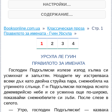
НАСТРОЙКИ....
СОДЕРЖАНИЕ....
Booksonline.com.ua
Классическая проза
Стр. 1
Правилото за имената - Гуин Урсула
1
2
3
4
УРСУЛА ЛЕ ГУИН
ПРАВИЛОТО ЗА ИМЕНАТА
Господин Подхълмски излезе изпод хълма си
усмихнат и запъхтян. Ноздрите му изстрелваха
всеки дъх като двойна струйка пара, снежнобяла на
утринното слънце. Г-н Подхълмски погледна ясното
декемврийско небе и се усмихна още по-широко,
показвайки снежнобелите си зъби. После слезе в
селото.
— Утро, господин Подхълмски! — казваха