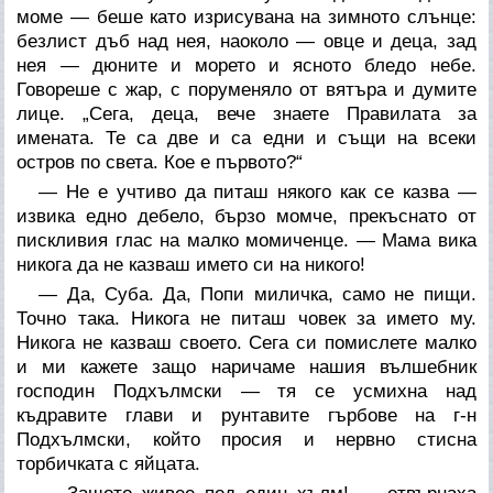
моме — беше като изрисувана на зимното слънце:
безлист дъб над нея, наоколо — овце и деца, зад
нея — дюните и морето и ясното бледо небе.
Говореше с жар, с поруменяло от вятъра и думите
лице. „Сега, деца, вече знаете Правилата за
имената. Те са две и са едни и същи на всеки
остров по света. Кое е първото?“
— Не е учтиво да питаш някого как се казва —
извика едно дебело, бързо момче, прекъснато от
пискливия глас на малко момиченце. — Мама вика
никога да не казваш името си на никого!
— Да, Суба. Да, Попи миличка, само не пищи.
Точно така. Никога не питаш човек за името му.
Никога не казваш своето. Сега си помислете малко
и ми кажете защо наричаме нашия вълшебник
господин Подхълмски — тя се усмихна над
къдравите глави и рунтавите гърбове на г-н
Подхълмски, който просия и нервно стисна
торбичката с яйцата.