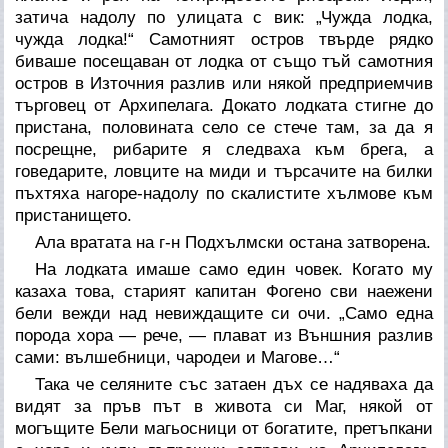
затича надолу по улицата с вик: „Чужда лодка,
чужда лодка!“ Самотният остров твърде рядко
биваше посещаван от лодка от също тъй самотния
остров в Източния разлив или някой предприемчив
търговец от Архипелага. Докато лодката стигне до
пристана, половината село се стече там, за да я
посрещне, рибарите я следваха към брега, а
говедарите, ловците на миди и търсачите на билки
пъхтяха нагоре-надолу по скалистите хълмове към
пристанището.
Ала вратата на г-н Подхълмски остана затворена.
На лодката имаше само един човек. Когато му
казаха това, старият капитан Фогено сви наежени
бели вежди над невиждащите си очи. „Само една
порода хора — рече, — плават из Външния разлив
сами: вълшебници, чародеи и Магове…“
Така че селяните със затаен дъх се надяваха да
видят за пръв път в живота си Маг, някой от
могъщите Бели магьосници от богатите, претъпкани