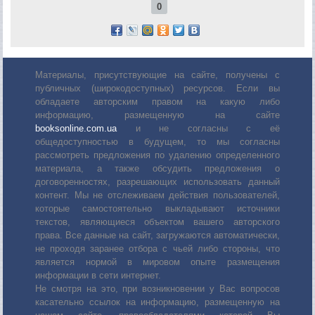
0
Материалы, присутствующие на сайте, получены с
публичных (широкодоступных) ресурсов. Если вы
обладаете авторским правом на какую либо
информацию, размещенную на сайте
booksonline.com.ua
и не согласны с её
общедоступностью в будущем, то мы согласны
рассмотреть предложения по удалению определенного
материала, а также обсудить предложения о
договоренностях, разрешающих использовать данный
контент. Мы не отслеживаем действия пользователей,
которые самостоятельно выкладывают источники
текстов, являющиеся объектом вашего авторского
права. Все данные на сайт, загружаются автоматически,
не проходя заранее отбора с чьей либо стороны, что
является нормой в мировом опыте размещения
информации в сети интернет.
Не смотря на это, при возникновении у Вас вопросов
касательно ссылок на информацию, размещенную на