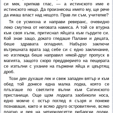
си мек, хрипкав глас, — а истинското име е
истинското нещо. Да произнесеш името му, ще рече
да имаш власт над нещото. Прав ли съм, учителке?
Тя се усмихна и направи реверанс, очевидно
леко смутена от неговата намеса. А той се втурна
към своя хълм, притиснал яйцата към гърдите си.
Кой знае защо, докато гледаше Палани и децата,
беше здравата огладнял. Набързо заключи
вътрешната врата зад себе си с едно заклинание,
но изглежда беше направил някой-друг пропуск в
магията, защото скоро преддверието на пещерата
се изпълни с ухание на пържени яйца и цвъртящ
дроб.
Този ден духаше лек и свеж западен вятър и към
обед той донесе една малка лодка, която се
плъзгаше по светлите вълни към Сатинското
пристанище. Още щом лодката заобиколи носа,
едно момче с остър поглед я съзря и понеже
познаваше, както и всяко друго островитянче, всяко
платно и рея на четиридесетте рибарски лодки,