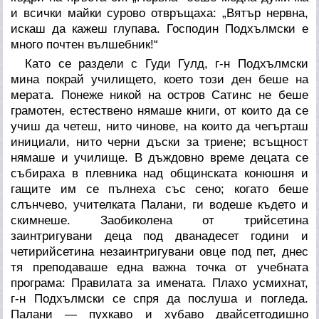
и всички майки сурово отвръщаха: „Вятър нервна,
искаш да кажеш глупава. Господин Подхълмски е
много почтен вълшебник!“
Като се раздели с Гуди Гулд, г-н Подхълмски
мина покрай училището, което този ден беше на
мерата. Понеже никой на остров Сатинс не беше
грамотен, естествено нямаше книги, от които да се
учиш да четеш, нито чинове, на които да чегърташ
инициали, нито черни дъски за триене; всъщност
нямаше и училище. В дъждовно време децата се
събираха в плевника над общинската конюшня и
гащите им се пълнеха със сено; когато беше
слънчево, учителката Палани, ги водеше където и
скимнеше. Заобиколена от трийсетина
заинтригувани деца под дванадесет години и
четирийсетина незаинтригувани овце под пет, днес
тя преподаваше една важна точка от учебната
програма: Правилата за имената. Плахо усмихнат,
г-н Подхълмски се спря да послуша и погледа.
Палани — пухкаво и хубаво двайсетгодишно