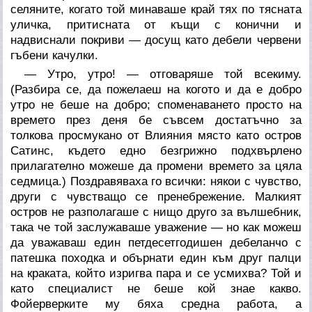
селяните, когато той минаваше край тях по тясната
уличка, притисната от къщи с конични и
надвиснали покриви — досущ като дебели червени
гъбени качулки.
— Утро, утро! — отговаряше той всекиму.
(Разбира се, да пожелаеш на когото и да е добро
утро не беше на добро; споменаването просто на
времето през деня бе съвсем достатъчно за
толкова просмукано от Влияния място като остров
Сатинс, където едно безгрижно подхвърлено
прилагателно можеше да промени времето за цяла
седмица.) Поздравяваха го всички: някои с чувство,
други с чувстващо се пренебрежение. Малкият
остров не разполагаше с нищо друго за вълшебник,
така че той заслужаваше уважение — но как можеш
да уважаваш един петдесетгодишен дебеланчо с
патешка походка и обърнати един към друг палци
на краката, който изригва пара и се усмихва? Той и
като специалист не беше кой знае какво.
Фойерверките му бяха средна работа, а