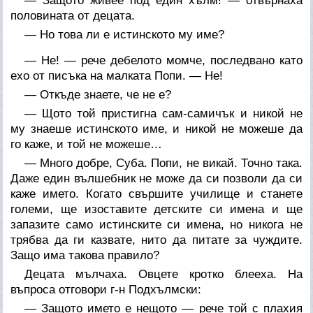
— Защото живее под един хълм! — отвърнаха
половината от децата.
— Но това ли е истинското му име?
— Не! — рече дебелото момче, последвано като
ехо от писъка на малката Попи. — Не!
— Откъде знаете, че не е?
— Щото той пристигна сам-самичък и никой не
му знаеше истинското име, и никой не можеше да
го каже, и той не можеше…
— Много добре, Суба. Попи, не викай. Точно така.
Даже един вълшебник не може да си позволи да си
каже името. Когато свършите училище и станете
големи, ще изоставите детските си имена и ще
запазите само истинските си имена, но никога не
трябва да ги казвате, нито да питате за чуждите.
Защо има такова правило?
Децата мълчаха. Овцете кротко блееха. На
въпроса отговори г-н Подхълмски:
— Защото името е нещото — рече той с плахия