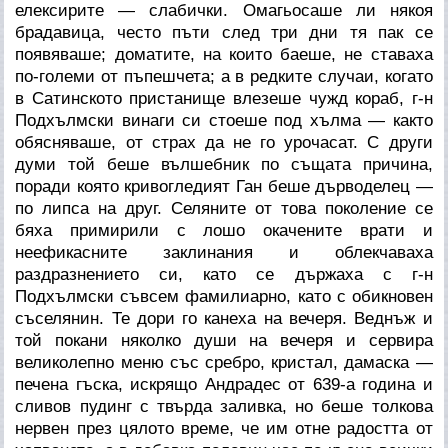
елексирите — слабички. Омагьосаше ли някоя
брадавица, често пъти след три дни тя пак се
появяваше; доматите, на които баеше, не ставаха
по-големи от пъпешчета; а в редките случаи, когато
в Сатинското пристанище влезеше чужд кораб, г-н
Подхълмски винаги си стоеше под хълма — както
обясняваше, от страх да не го урочасат. С други
думи той беше вълшебник по същата причина,
поради която кривогледият Ган беше дърводелец —
по липса на друг. Селяните от това поколение се
бяха примирили с лошо окачените врати и
неефикасните заклинания и облекчаваха
раздразнението си, като се държаха с г-н
Подхълмски съвсем фамилиарно, като с обикновен
съселянин. Те дори го канеха на вечеря. Веднъж и
той покани няколко души на вечеря и сервира
великолепно меню със сребро, кристал, дамаска —
печена гъска, искрящо Андрадес от 639-а година и
сливов пудинг с твърда заливка, но беше толкова
нервен през цялото време, че им отне радостта от