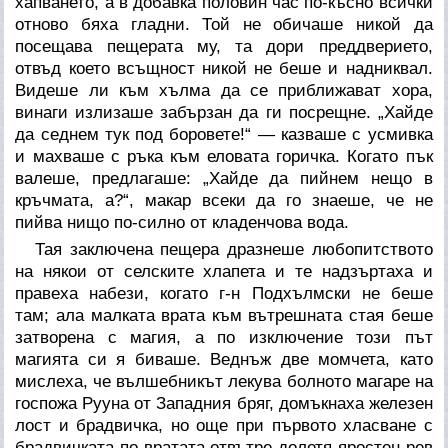
хапването, а в добавка половин час по-късно всички
отново бяха гладни. Той не обичаше никой да
посещава пещерата му, та дори преддверието,
отвъд което всъщност никой не беше и надниквал.
Видеше ли към хълма да се приближават хора,
винаги излизаше забързан да ги посрещне. „Хайде
да седнем тук под боровете!“ — казваше с усмивка
и махваше с ръка към еловата горичка. Когато пък
валеше, предлагаше: „Хайде да пийнем нещо в
кръчмата, а?“, макар всеки да го знаеше, че не
пийва нищо по-силно от кладенчова вода.
Тая заключена пещера дразнеше любопитството
на някои от селските хлапета и те надзъртаха и
правеха набези, когато г-н Подхълмски не беше
там; ала малката врата към вътрешната стая беше
затворена с магия, а по изключение този път
магията си я биваше. Веднъж две момчета, като
мислеха, че вълшебникът лекува болното магаре на
госпожа Рууна от Западния бряг, домъкнаха железен
лост и брадвичка, но още при първото хласване с
брадвичката по вратата отвътре долетя яростен рев