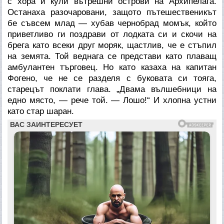
с хора и кули вътрешни острови на Архипелага.
Останаха разочаровани, защото пътешественикът
бе съвсем млад — хубав чернобрад момък, който
приветливо ги поздрави от лодката си и скочи на
брега като всеки друг моряк, щастлив, че е стъпил
на земята. Той веднага се представи като плаващ
амбулантен търговец. Но като казаха на капитан
Фогено, че не се разделя с буковата си тояга,
старецът поклати глава. „Двама вълшебници на
едно място, — рече той. — Лошо!“ И хлопна устни
като стар шаран.