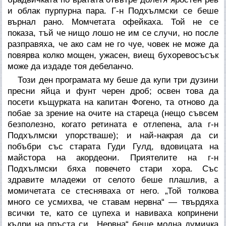
и облак пурпурна пара. Г-н Подхълмски се беше
върнал рано. Момчетата офейкаха. Той не се
показа, тъй че нищо лошо не им се случи, но после
разправяха, че ако сам не го чуе, човек не може да
повярва колко мощен, ужасен, виещ бухоревосъсък
може да издаде тоя дебеланчо.
Този ден програмата му беше да купи три дузини
пресни яйца и фунт черен дроб; освен това да
посети къщурката на капитан Фогено, та отново да
побае за зрение на очите на стареца (нещо съвсем
безполезно, когато ретината е отлепена, ала г-н
Подхълмски упорстваше); и най-накрая да си
побъбри със старата Гуди Гулд, вдовицата на
майстора на акордеони. Приятелите на г-н
Подхълмски бяха повечето стари хора. Със
здравите младежи от селото беше плашлив, а
момичетата се стесняваха от него. „Той толкова
много се усмихва, че ставам нервна“ — твърдяха
всички те, като се цупеха и навиваха копринени
къдри на пръста си. „Нервна“ беше модна думичка