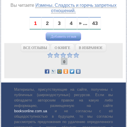
Вы читаете
Измены. Сладость и горечь запретных
отношений.
1
2
3
4
» ...
43
Добавить отзыв
ВСЕ ОТЗЫВЫ
О КНИГЕ
В ИЗБРАННОЕ
0
Материалы, присутствующие на сайте, получены с
публичных (широкодоступных) ресурсов. Если вы
обладаете авторским правом на какую либо
информацию, размещенную на сайте
booksonline.com.ua
и не согласны с её
общедоступностью в будущем, то мы согласны
рассмотреть предложения по удалению определенного